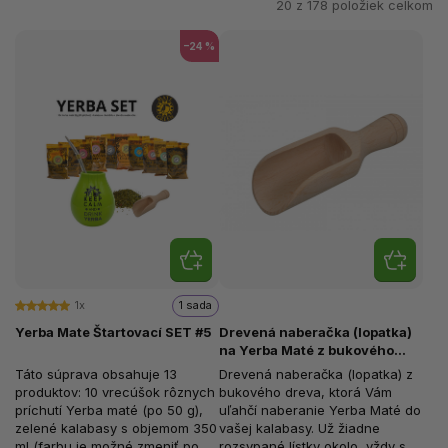
20 z
178
položiek celkom
–24 %
1x
1 sada
Yerba Mate Štartovací SET #5
Drevená naberačka (lopatka)
na Yerba Maté z bukového
dreva 10 cm
Táto súprava obsahuje 13
Drevená naberačka (lopatka) z
produktov: 10 vrecúšok rôznych
bukového dreva, ktorá Vám
príchutí Yerba maté (po 50 g),
uľahčí naberanie Yerba Maté do
zelené kalabasy s objemom 350
vašej kalabasy. Už žiadne
ml (farbu je možné zmeniť po
rozsypané lístky okolo, vždy sa