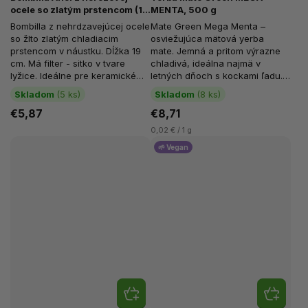
ocele so zlatým prstencom (19
MENTA, 500 g
cm)
Bombilla z nehrdzavejúcej ocele
Mate Green Mega Menta –
so žlto zlatým chladiacim
osviežujúca mätová yerba
prstencom v náustku. Dĺžka 19
mate. Jemná a pritom výrazne
cm. Má filter - sitko v tvare
chladivá, ideálna najmä v
lyžice. Ideálne pre keramické
letných dňoch s kockami ľadu.
materiály a stredne veľké...
Obsahuje až 12 % mäty
Skladom
(5 ks)
Skladom
(8 ks)
doplnené...
€5,87
€8,71
0,02 € / 1 g
🌱 Vegan