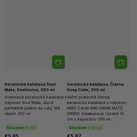
Keramická kalabasa Soul
Keramická kalabasa, Čierna
Mate, Svetlosivá, 350 ml
Keep Calm, 350 ml
Svetlosivá keramická kalabasa s
Veľmi praktická čierna
nápisom Soul Mate, ktorá
keramická kalabasa s nápisom
perfektne padne do ruky. Má
KEEP CALM AND DRINK MATE
objem 350 ml.
GREEN. Kalabasa je vysoká 10
cm s kapacitou 350 ml.
Dokonale padne do ruky a
Skladom
(4 ks)
Skladom
(>10 ks)
udržuje nápoj teplý.
€5,45
€5,87