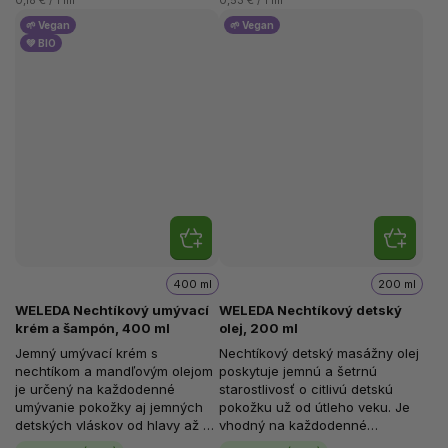
0,18 € / 1 ml
0,53 € / 1 ml
🌱 Vegan
🌱 Vegan
💚 BIO
400 ml
200 ml
WELEDA Nechtíkový umývací
WELEDA Nechtíkový detský
krém a šampón, 400 ml
olej, 200 ml
Jemný umývací krém s
Nechtíkový detský masážny olej
nechtíkom a mandľovým olejom
poskytuje jemnú a šetrnú
je určený na každodenné
starostlivosť o citlivú detskú
umývanie pokožky aj jemných
pokožku už od útleho veku. Je
detských vláskov od hlavy až po
vhodný na každodenné
päty. Šetrne čistí, bez
použitie, najmä po kúpeli,...