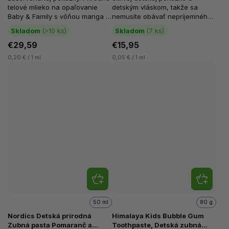
telové mlieko na opaľovanie
detským vláskom, takže sa
Baby & Family s vôňou manga je
nemusíte obávať nepríjemného
vhodné pre deti, dospelých aj
podráždenia. Vďaka svojmu
Skladom
(>10 ks)
Skladom
(7 ks)
osoby...
zloženiu je...
€29,59
€15,95
0,20 € / 1 ml
0,05 € / 1 ml
50 ml
80 g
Nordics Detská prírodná
Himalaya Kids Bubble Gum
Zubná pasta Pomaranč a
Toothpaste, Detská zubná