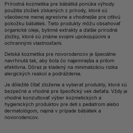
Prírodná kozmetika pre bábätká ponúka výhody
použitia zložiek získaných z prírody, ktoré sú
všeobecne menej agresívne a vhodnejšie pre citlivú
pokožku bábätiek. Tieto produkty môžu obsahovať
organické oleje, bylinné extrakty a ďalšie prírodné
zložky, ktoré sú známe svojimi upokojujúcimi a
ochrannými vlastnosťami.
Detská kozmetika pre novorodencov je špeciálne
navrhnutá tak, aby bola čo najjemnejšia a pritom
efektívna. Dôraz je kladený na minimalizáciu rizika
alergických reakcií a podráždenia.
Je dôležité čítať zloženie a vyberať produkty, ktoré sú
bezpečné a vhodné pre špecifický vek dieťaťa. Vždy je
vhodné konzultovať výber kozmetických a
hygienických produktov pre deti s pediatrom alebo
dermatológom, najmä v prípade bábätiek a
novorodencov.