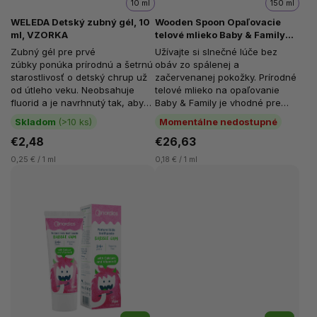
10 ml
150 ml
WELEDA Detský zubný gél, 10
Wooden Spoon Opaľovacie
ml, VZORKA
telové mlieko Baby & Family
SPF30 v tube, Neviditeľný
Zubný gél pre prvé
Užívajte si slnečné lúče bez
zinok, Tuba, 150 ml
zúbky ponúka prírodnú a šetrnú
obáv zo spálenej a
starostlivosť o detský chrup už
začervenanej pokožky. Prírodné
od útleho veku. Neobsahuje
telové mlieko na opaľovanie
fluorid a je navrhnutý tak, aby
Baby & Family je vhodné pre
deti jemne...
bábätká 0+, deti i dospelých....
Skladom
(>10 ks)
Momentálne nedostupné
€2,48
€26,63
0,25 € / 1 ml
0,18 € / 1 ml