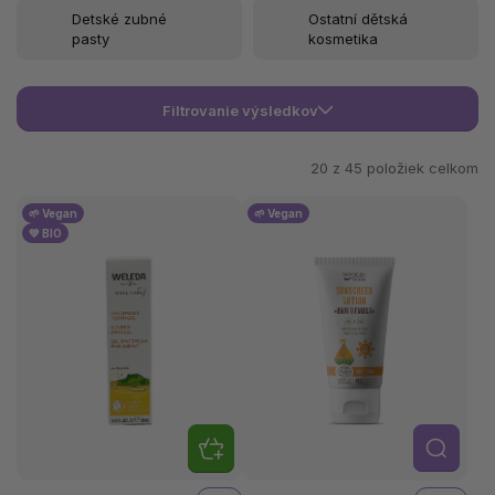
Detské zubné
Ostatní dětská
pasty
kosmetika
Filtrovanie výsledkov
20 z
45
položiek celkom
🌱 Vegan
🌱 Vegan
💚 BIO
Detail