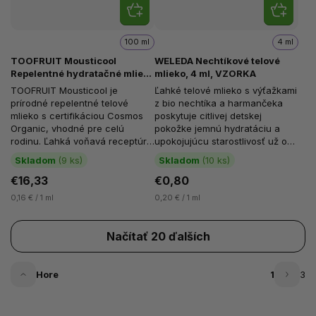
100 ml
4 ml
TOOFRUIT Mousticool
WELEDA Nechtíkové telové
Repelentné hydratačné mlieko
mlieko, 4 ml, VZORKA
pre deti s citrónom a katalpou,
TOOFRUIT Mousticool je
Ľahké telové mlieko s výťažkami
100 ml
prírodné repelentné telové
z bio nechtíka a harmančeka
mlieko s certifikáciou Cosmos
poskytuje citlivej detskej
Organic, vhodné pre celú
pokožke jemnú hydratáciu a
rodinu. Ľahká voňavá receptúra
upokojujúcu starostlivosť už od
s citrónovou vodou, extraktom z
narodenia. Je...
Skladom
(9 ks)
Skladom
(10 ks)
katalpy a...
€16,33
€0,80
0,16 € / 1 ml
0,20 € / 1 ml
Načítať 20 ďalších
Hore
1
3