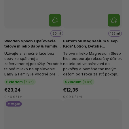
50 ml
135 ml
Wooden Spoon Opaľovacie
BetterYou Magnesium Sleep
telové mlieko Baby & Family
Kids' Lotion, Detské
SPF 50, Neviditeľný zinok,
magnéziové telové mlieko -
Užívajte si slnečné lúče bez
Telové mlieko Magnesium Sleep
Pumpa, 50 ml
spánok, 135 ml
obáv zo spálenej a
Kids podporuje relaxačný účinok
začervenanej pokožky. Prírodné
na telo pri vmasírovaní do
telové mlieko na opaľovanie
pokožky a pomáha tak malým
Baby & Family je vhodné pre
deťom od 1 roka zaistiť pokojný
bábätká 0+, deti i dospelých....
spánok. Špeciálne vybrané...
Skladom
(7 ks)
Skladom
(9 ks)
€23,24
€12,35
0,46 € / 1 ml
0,09 € / 1 ml
🌱 Vegan