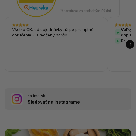
Všetko OK, od objednávky až po promptné
Veľký v
doručenie. Osvedčený horčík.
doplnk
Prehľa
natima_sk
Sledovať na Instagrame