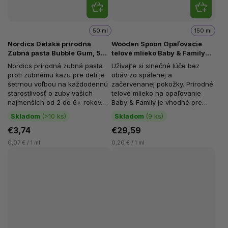
50 ml
150 ml
Nordics Detská prírodná
Wooden Spoon Opaľovacie
Zubná pasta Bubble Gum, 50
telové mlieko Baby & Family
ml
SPF50 v tube, Neviditeľný
Nordics prírodná zubná pasta
Užívajte si slnečné lúče bez
zinok, Tuba, 150 ml
proti zubnému kazu pre deti je
obáv zo spálenej a
šetrnou voľbou na každodennú
začervenanej pokožky. Prírodné
starostlivosť o zuby vašich
telové mlieko na opaľovanie
najmenších od 2 do 6+ rokov.
Baby & Family je vhodné pre
Bez fluóru a s dôrazom na...
bábätká 0+, deti i dospelých....
Skladom
(>10 ks)
Skladom
(9 ks)
€3,74
€29,59
0,07 € / 1 ml
0,20 € / 1 ml