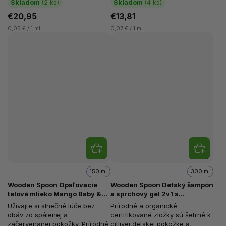
Skladom
(2 ks)
Skladom
(4 ks)
narušenia...
€20,95
€13,81
0,05 € / 1 ml
0,07 € / 1 ml
150 ml
300 ml
Wooden Spoon Opaľovacie
Wooden Spoon Detský šampón
telové mlieko Mango Baby &
a sprchový gél 2v1 s
Family SPF 50, Neviditeľný
organickými bylinkami, 300
Užívajte si slnečné lúče bez
Prírodné a organické
zinok, Tuba, 150 ml
ml
obáv zo spálenej a
certifikované zložky sú šetrné k
začervenanej pokožky. Prírodné
citlivej detskej pokožke a