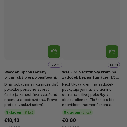
100 ml
1,5 ml
Wooden Spoon Detský
WELEDA Nechtíkový krém na
organický olej po opaľovaní
zadoček bez parfumácie, 1,5
Baby & Family, 100 ml
ml, VZORKA
Dlhší pobyt na slnku môže dať
Nechtíkový krém na zadoček
pokožke poriadne zabrať –
poskytuje jemnú, ale účinnú
často ju zanecháva vysušenú,
ochranu citlivej pokožky v
napnutú a podráždenú. Práve
oblasti plienok. Zloženie s bio
preto si zaslúži šetrnú
nechtíkom, harmančekom a
starostlivosť, ktorá jej pomôže
cennými rastlinnými olejmi
Skladom
(8 ks)
Skladom
(9 ks)
navrátiť...
pomáha...
€18,43
€0,80