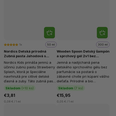
1x
50 ml
300 ml
Nordics Detská prírodná
Wooden Spoon Detský šampón
Zubná pasta Jahodová s
a sprchový gél 2v1 bez
probiotikami, 50 ml
parfumácie, 300 ml
Nordics Kids prináša jemnú a
Jemná a nadýchaná pena
účinnú zubnú pastu Strawberry
detského sprchového gélu bez
Splash, ktorá je špeciálne
parfumácie sa postará o
navrhnutá pre citlivé detské
zábavné chvíle pri kúpaní vášho
ďasná a zuby. Táto zubná pasta
dieťaťa. Prírodné a bio
je bez fluoridu, čo z nej...
certifikované zložky sú šetrné k
Skladom
(>10 ks)
Skladom
(7 ks)
citlivej...
€3,81
€15,95
0,08 € / 1 ml
0,05 € / 1 ml