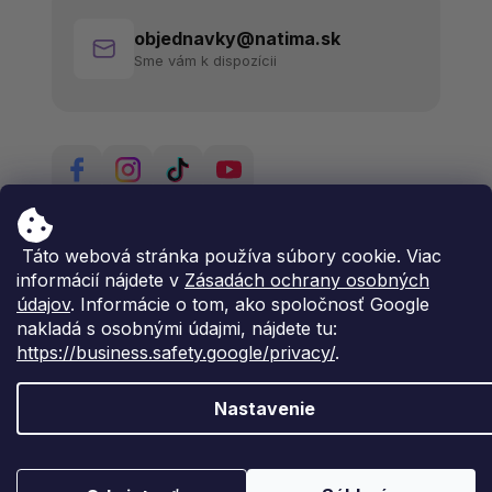
objednavky@natima.sk
Sme vám k dispozícii
Táto webová stránka používa súbory cookie. Viac
informácií nájdete v
Zásadách ochrany osobných
údajov
. Informácie o tom, ako spoločnosť Google
nakladá s osobnými údajmi, nájdete tu:
https://business.safety.google/privacy/
.
Nastavenie
Vytvoril Shoptet Premium
Copyright 2026
Natima
. Všetky práva vyhradené.