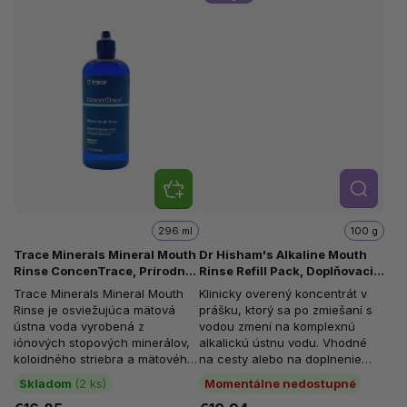
Detail
296 ml
100 g
Trace Minerals Mineral Mouth
Dr Hisham's Alkaline Mouth
Rinse ConcenTrace, Prírodná
Rinse Refill Pack, Doplňovacie
ústna voda s minerálmi, 296
balenie alkalickej ústnej vody,
Trace Minerals Mineral Mouth
Klinicky overený koncentrát v
ml
100 g
Rinse je osviežujúca mätová
prášku, ktorý sa po zmiešaní s
ústna voda vyrobená z
vodou zmení na komplexnú
iónových stopových minerálov,
alkalickú ústnu vodu. Vhodné
koloidného striebra a mätového
na cesty alebo na doplnenie
esenciálneho oleja. Obsahuje
originálneho balenia Dr
Skladom
(2 ks)
Momentálne nedostupné
viac než...
Hisham's...