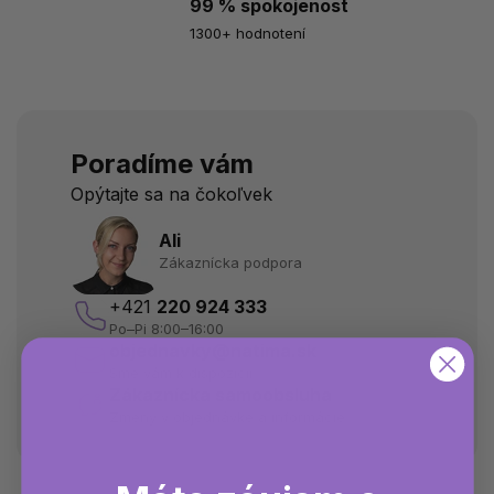
99 % spokojenost
1300+ hodnotení
Poradíme vám
Opýtajte sa na čokoľvek
Ali
Zákaznícka podpora
+421
220 924 333
Po–Pi 8:00–16:00
objednavky@natima.sk
Sme vám k dispozícii
Zákaznícka samoobsluha
Zmeny v objednávke a informácie