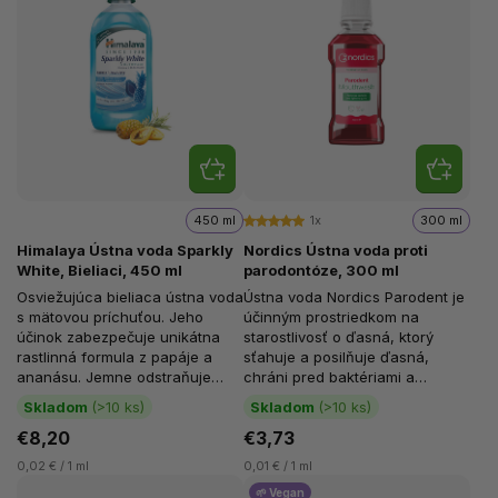
450 ml
1x
300 ml
Himalaya Ústna voda Sparkly
Nordics Ústna voda proti
White, Bieliaci, 450 ml
parodontóze, 300 ml
Osviežujúca bieliaca ústna voda
Ústna voda Nordics Parodent je
s mätovou príchuťou. Jeho
účinným prostriedkom na
účinok zabezpečuje unikátna
starostlivosť o ďasná, ktorý
rastlinná formula z papáje a
sťahuje a posilňuje ďasná,
ananásu. Jemne odstraňuje
chráni pred baktériami a
zubný povlak, takže vaše zuby...
predchádza rozvoju
Skladom
(>10 ks)
Skladom
(>10 ks)
parodontózy. S...
€8,20
€3,73
0,02 € / 1 ml
0,01 € / 1 ml
🌱 Vegan