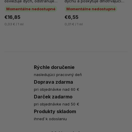
osviežuje dych, odstraňuje
dychu a poskytuje dlhotrvajúci
organické škvrny, prirodzene
svieži dych. Bez alkoholu, bez...
Momentálne nedostupné
Momentálne nedostupné
bieli zuby a...
€16,85
€6,55
0,03 € / 1 ml
0,01 € / 1 ml
Rýchle doručenie
nasledujúci pracovný deň
Doprava zdarma
pri objednávke nad 60 €
Darček zadarmo
pri objednávke nad 50 €
Produkty skladom
ihneď k odoslaniu