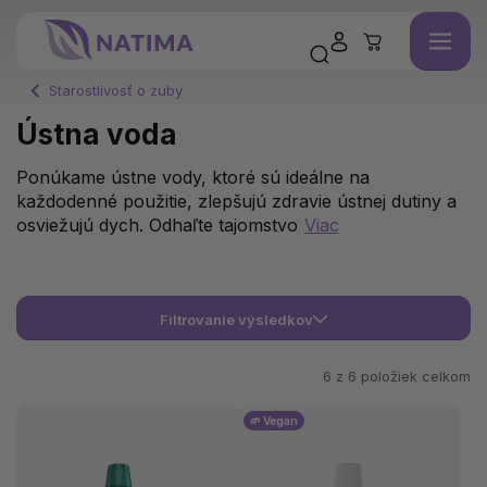
Starostlivosť o zuby
Ústna voda
Ponúkame ústne vody, ktoré sú ideálne na
každodenné použitie, zlepšujú zdravie ústnej dutiny a
osviežujú dych. Odhaľte tajomstvo
Viac
Filtrovanie výsledkov
6 z
6
položiek celkom
🌱 Vegan