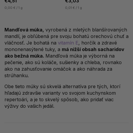
€4,51
€3,03
0,00 € / 1 g
0,01 € / 1 g
Mandľová múka,
vyrobená z mletých blanšírovaných
mandlí, je obľúbená pre svoju bohatú orechovú chuť a
vláčnosť. Je bohatá na
vitamín E
, horčík a zdravé
mononenasýtené tuky, a
má nižší obsah sacharidov
ako bežná múka.
Mandľová múka je výborná na
pečenie, ako sú koláče, sušienky a chleba, rovnako
ako na zahusťovanie omáčok a ako náhrada za
strúhanku.
Obe tieto múky sú skvelá alternatíva pre tých, ktorí
hľadajú zdravšie varianty vo svojom kuchynskom
repertoári, a je to skvelý spôsob, ako pridať viac
výživy do vašich jedál.