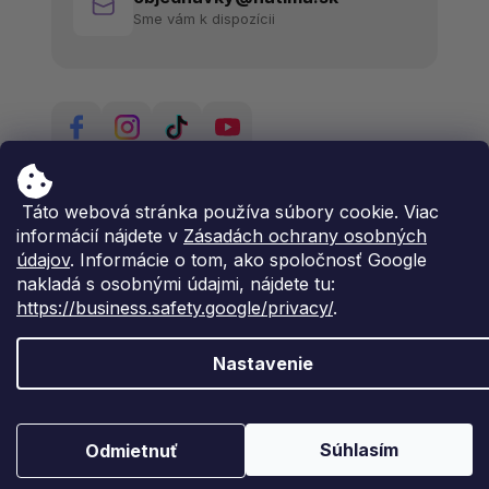
Sme vám k dispozícii
Táto webová stránka používa súbory cookie. Viac
informácií nájdete v
Zásadách ochrany osobných
údajov
. Informácie o tom, ako spoločnosť Google
nakladá s osobnými údajmi, nájdete tu:
https://business.safety.google/privacy/
.
Nastavenie
Vytvoril Shoptet Premium
Copyright 2026
Natima
. Všetky práva vyhradené.
Súhlasím
Odmietnuť
Upraviť nastavenie cookies