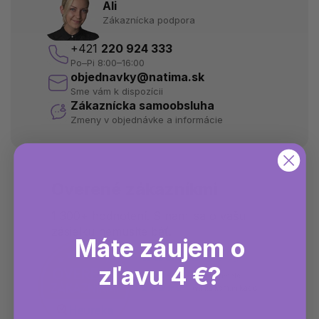
Ali
Zákaznícka podpora
+421
220 924 333
Po–Pi 8:00–16:00
objednavky@natima.sk
Sme vám k dispozícii
Zákaznícka samoobsluha
Zmeny v objednávke a informácie
Overené zákazníkmi
1 300+ hodnotení. S nami sa o vašu
zásielku nemusíte báť.
Máte záujem o
zľavu 4 €?