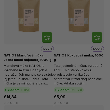
1000 g
1000 g
NATIOS Mandľová múka,
NATIOS Kokosová múka, 1000
Jadra mletá najemno, 1000 g
g
Mandľová múka NATIOS je
Táto jedinečná múka, vyrobená
vyrobená mletím lúpaných a
zo 100% čistého kokosu,
nepražených mandlí, čo zaisťuje
predstavuje vynikajúcu
jej jemnú a sladkú chuť. Táto
alternatívu k tradičnej pšeničnej
múka je veľmi hutná a plná
múke. Vďaka svojim
živín, ktoré sú dôležité pre
výnimočným vlastnostiam a
Skladom
(8 ks)
Skladom
(>10 ks)
zdravý...
lahodnej kokosovej...
€14,84
€5,99
0,01 € / 1 g
0,01 € / 1 g