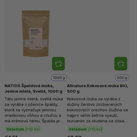
1000 g
500 g
NATIOS Špaldová múka,
Allnature Kokosová múka BIO,
Jemne mletá, Svetlá, 1000 g
500 g
Táto jemne mletá, svetlá múka
Kokosová múka sa vyrába z
sa vyrába z pšenice špaldy,
dužiny čerstvo zozbieraných
ktorá sa vyznačuje jemnou
kokosových orechov. Dužina sa
orieškovou vôňou a chuťou a
najprv veľmi šetrne vysuší,
má krémovú farbu. Špalda je
lisovaním za studena sa získava
jedným z najstarších obilnín,
kokosový olej a potom
Skladom
(>10 ks)
Skladom
(>10 ks)
ktoré...
nasleduje...