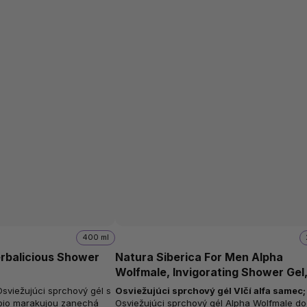
400 ml
rbalicious Shower
Natura Siberica For Men Alpha
Wolfmale, Invigorating Shower Gel
ml
Osviežujúci sprchový gél Vlčí alfa samec
;
 bio marakujou zanechá
Osviežujúci sprchový gél Alpha Wolfmale d