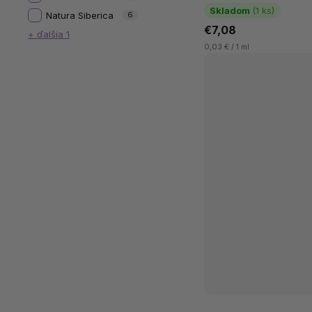
energiu po náročnom dn
Skladom
(1 ks)
Natura Siberica
6
vyživovať a posilňovať...
€7,08
+ ďalšia 1
0,03 € / 1 ml