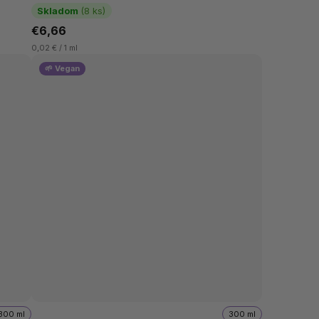
organickým sladkým...
Skladom
(8 ks)
€6,66
0,02 € / 1 ml
🌱 Vegan
300 ml
300 ml