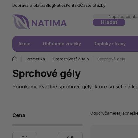
Doprava a platba
Blog
Natios
Kontakt
Časté otázky
Hľadať
Akcie
Obľúbené značky
Doplnky stravy
Kozmetika
Starostlivosť o telo
Sprchové gély
Sprchové gély
Ponúkame kvalitné sprchové gély, ktoré sú šetrné 
Odporúčame
Najlacnejši
Cena
€
4
€
9