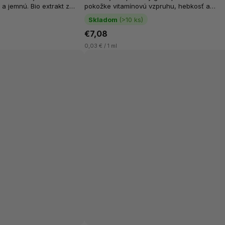
a jemnú. Bio extrakt z
pokožke vitamínovú vzpruhu, hebkosť a
ti a čistoty, pomáha
dlhotrvajúcu sviežosť od hlavy až po päty. J
Skladom
(>10 ks)
navrhnutý pre mužov, ktorí...
€7,08
0,03 € / 1 ml