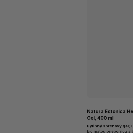
Natura Estonica He
Gel, 400 ml
Bylinný sprchový gel
;
Osviežujúci sprchový gél s
bio mätou priepornou a