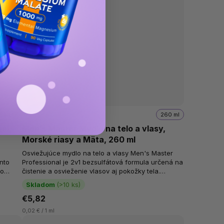
300 ml
260 ml
él,
Men’s Master Mydlo na telo a vlasy,
Morské riasy a Mäta, 260 ml
Osviežujúce mydlo na telo a vlasy Men's Master
nto
Professional je 2v1 bezsulfátová formula určená na
zo
čistenie a osvieženie vlasov aj pokožky tela.
Receptúra je obohatená o tea...
Skladom
(>10 ks)
€5,82
0,02 € / 1 ml