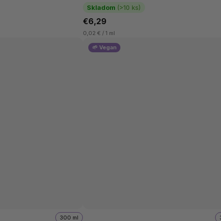
i. Pomáha hydratovať,
drevené uhlie poskytuje hĺbkové...
Skladom
(>10 ks)
€6,29
0,02 € / 1 ml
🌱 Vegan
300 ml