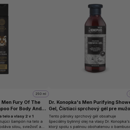
250 ml
r Men Fury Of The
Dr. Konopka's Men Purifying Show
mpoo For Body And
Gel, Čistiaci sprchový gél pre mužo
280 ml
telo a vlasy 2 v 1
Tento pánsky sprchový gél obsahuje
špeciálny bylinný olej na vlasy Dr. Konopka'
odáva silou, sviežosť a
ktorý spolu s palinou obohatenou o bambus