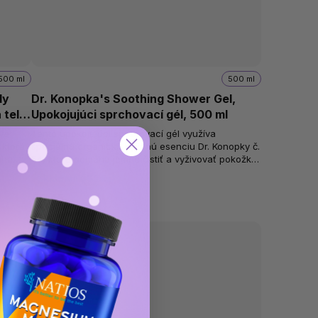
500 ml
500 ml
dy
Dr. Konopka's Soothing Shower Gel,
 telo,
Upokojujúci sprchovací gél, 500 ml
íva
Tento upokojujúci sprchovací gél využíva
 ktorá
špeciálnu organickú bylinnú esenciu Dr. Konopky č.
áha
54, ktorá pomáha jemne čistiť a vyživovať pokožku.
V kombinácii s extraktom z...
Skladom
(>10 ks)
€5,45
0,01 € / 1 ml
Novinka