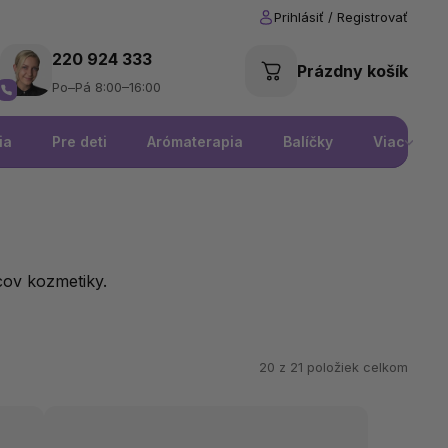
220 924 333
Prázdny košík
Po–Pá 8:00–16:00
ia
Pre deti
Arómaterapia
Balíčky
Viac
cov kozmetiky.
20 z
21
položiek celkom