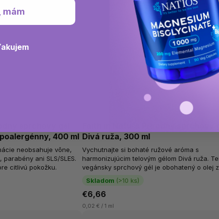
, mám
ďakujem
400 ml
rodný sprchový gél
Faith in Nature Prírodný sprchový g
poalergénny, 400 ml
Divá ruža, 300 ml
mácie neobsahuje vône,
Vychutnajte si bohaté ružové aróma s
á, parabény ani SLS/SLES.
harmonizujúcim telovým gélom Divá ruža. Te
pre citlivú pokožku.
vegánsky sprchový gél je obohatený o olej 
stokrátky ruže, vybraný pre svoju teplú,...
Skladom
(>10 ks)
€6,66
0,02 € / 1 ml