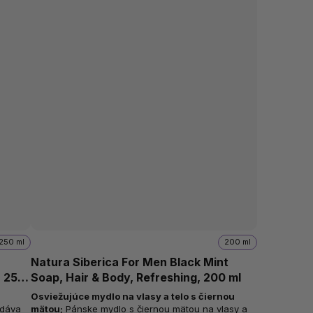
250 ml
200 ml
Natura Siberica For Men Black Mint
, 250
Soap, Hair & Body, Refreshing, 200 ml
Osviežujúce mydlo na vlasy a telo s čiernou
odáva
mätou
;
Pánske mydlo s čiernou mätou na vlasy a