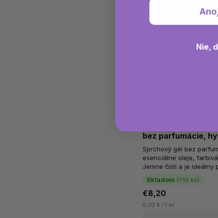
Ano
Nie, 
Faith in Nature Prí
bez parfumácie, hy
Sprchový gél bez parfu
esenciálne oleje, farbiv
Jemne čistí a je ideálny 
Skladom
(>10 ks)
€8,20
0,02 € / 1 ml