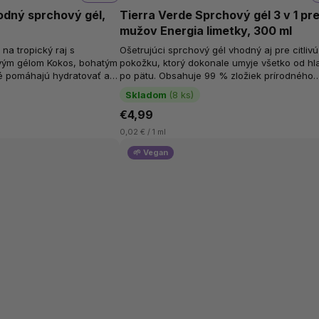
rodný sprchový gél,
Tierra Verde Sprchový gél 3 v 1 pr
mužov Energia limetky, 300 ml
na tropický raj s
Ošetrujúci sprchový gél vhodný aj pre citlivú
vým gélom Kokos, bohatým
pokožku, ktorý dokonale umyje všetko od hl
ré pomáhajú hydratovať a
po pätu. Obsahuje 99 % zložiek prírodného
e je naplnený...
pôvodu, vrátane...
Skladom
(8 ks)
€4,99
0,02 € / 1 ml
🌱 Vegan