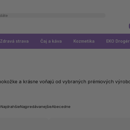
Zdravá strava
Čaj a káva
Kozmetika
EKO Drogér
k pokožke a krásne voňajú od vybraných prémiových výrob
e
Najdrahšie
Najpredávanejšie
Abecedne