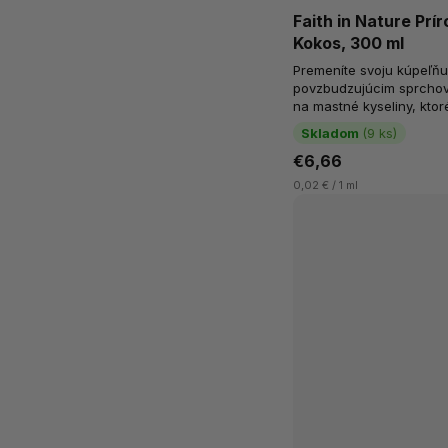
Faith in Nature Prí
Kokos, 300 ml
Premeníte svoju kúpeľňu 
povzbudzujúcim sprcho
na mastné kyseliny, kto
vyživovať pokožku. Navyš
Skladom
(9 ks)
€6,66
0,02 € / 1 ml