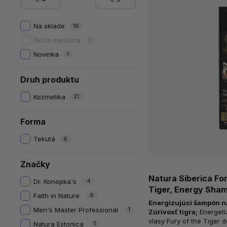
Na sklade
19
Akcia mesiaca
0
Novinka
1
Druh produktu
Kozmetika
21
Forma
Tekutá
6
Značky
Natura Siberica Fo
Dr. Konopka's
4
Tiger, Energy Sha
Faith in Nature
6
Hair 2-in-1, 250 ml
Energizujúci šampón na 
Men's Master Professional
1
Zúrivosť tigra
;
Energetizujúci šampón na telo a
vlasy Fury of the Tiger d
Natura Estonica
1