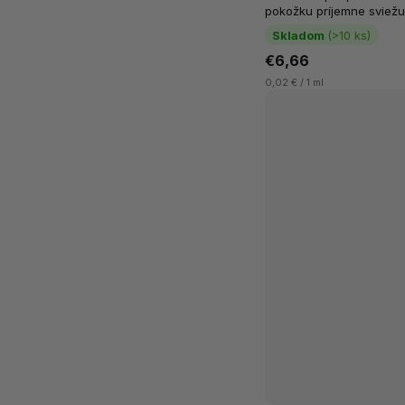
pokožku príjemne sviežu 
mäty dodáva pocit ľahkos
Skladom
(>10 ks)
uľaviť...
€6,66
0,02 € / 1 ml