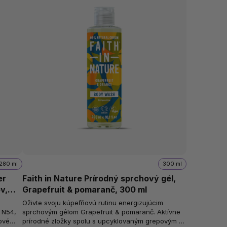
280 ml
300 ml
er
Faith in Nature Prírodný sprchový gél,
v,
Grapefruit & pomaranč, 300 ml
Oživte svoju kúpeľňovú rutinu energizujúcim
s N54,
sprchovým gélom Grapefruit & pomaranč. Aktívne
ové
prírodné zložky spolu s upcyklovaným grepovým a