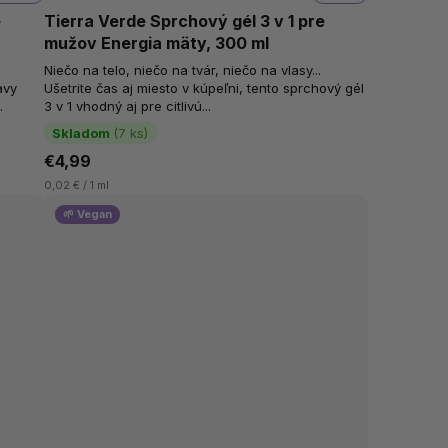
e
Tierra Verde Sprchový gél 3 v 1 pre
mužov Energia mäty, 300 ml
Niečo na telo, niečo na tvár, niečo na vlasy...
avy
Ušetrite čas aj miesto v kúpeľni, tento sprchový gél
3 v 1 vhodný aj pre citlivú...
Skladom
(7 ks)
€4,99
0,02 € / 1 ml
🌱 Vegan