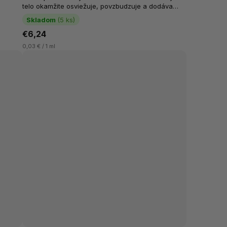
telo okamžite osviežuje, povzbudzuje a dodáva
e
nevyčerpateľnú energiu na celý deň. Efektívne čistí
Skladom
(5 ks)
pokožku aj vlasy, pričom zanecháva...
€6,24
0,03 € / 1 ml