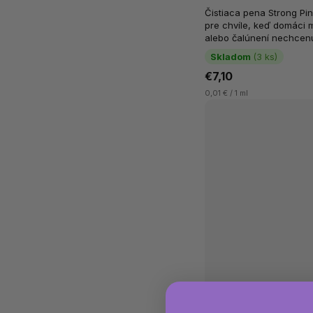
Čistiaca pena Strong Pin
pre chvíle, keď domáci 
alebo čalúnení nechcenú
zloženie je navrhnuté tak,
Skladom
(3 ks)
€7,10
0,01 € / 1 ml