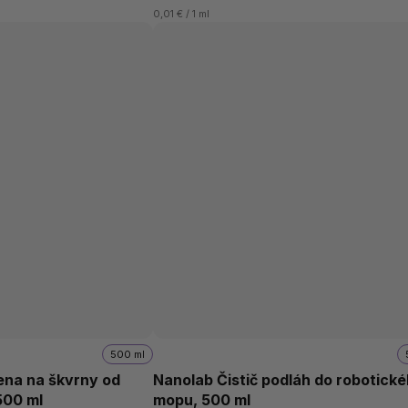
0,01 € / 1 ml
500 ml
ena na škvrny od
Nanolab Čistič podláh do robotick
500 ml
mopu, 500 ml