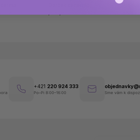
zdarma
Darček zadarmo
Produk
ke nad 60 €
pri objednávke nad 50 €
ihneď k 
+421
220 924 333
objednavky@n
pora
Po–Pi 8:00–16:00
Sme vám k dispozí