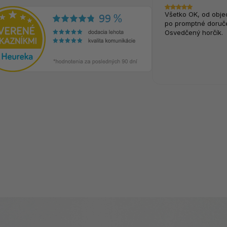
Všetko OK, od obje
po promptné doruče
Osvedčený horčík.