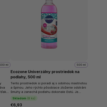
500 ml
500 ml
Ecozone Univerzálny prostriedok na
podlahy, 500 ml
y
Tento prostriedok si poradí aj s odolnou mastnotou
háva
a špinou. Jeho rýchlo pôsobiace zloženie odstráni
 Vďaka
šmuhy a zanechá podlahu dokonale čistú. Je
vhodný na tvrdé povrchy, laminát,...
Skladom
(8 ks)
€6,93