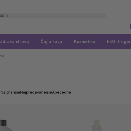
Zdravá strava
Čaj a káva
Kozmetika
EKO Drogér
rce
e
Najdrahšie
Najpredávanejšie
Abecedne