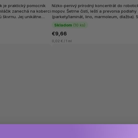
k je praktický pomocník
Nízko-penivý prírodný koncentrát do roboti
miláčik zanechá na koberci
mopov. Šetrne čistí, leští a prevonia podlahy
 škvrnu. Jej unikátne
(parkety/laminát, lino, marmoleum, dlažba). 
 aby si...
= až 50 náplní....
Skladom
(10 ks)
€9,66
0,02 € / 1 ml