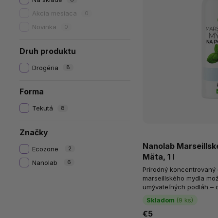
Akcia mesiaca
0
Novinka
0
Druh produktu
Drogéria
8
Forma
Tekutá
8
Značky
Nanolab Marseillsk
Ecozone
2
Mäta, 1 l
Nanolab
6
Prírodný koncentrovaný č
marseillského mydla mož
umývateľných podláh – o
linoleum až po koberce. S
Skladom
(9 ks)
€5