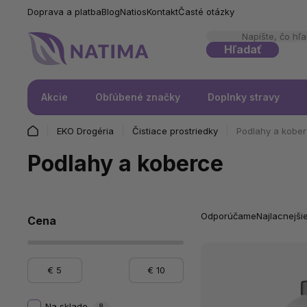
Doprava a platba
Blog
Natios
Kontakt
Časté otázky
Hľadať
Akcie
Obľúbené značky
Doplnky stravy
EKO Drogéria
Čistiace prostriedky
Podlahy a kobe
Podlahy a koberce
Odporúčame
Najlacnejši
Cena
€
5
€
10
Na sklade
8