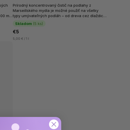
ckých
Prírodný koncentrovaný čistič na podlahy z
Marseillského mydla je možné použiť na všetky
500 ml
typy umývateľných podláh – od dreva cez dlaždice
a linoleum až po koberce. Stačí...
Skladom
(5 ks)
€5
5,00 € / 1 l