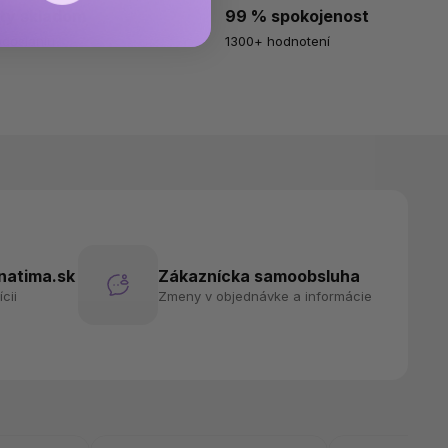
ty skladom
99 % spokojenost
odoslaniu
1300+ hodnotení
atima.sk
Zákaznícka samoobsluha
cii
Zmeny v objednávke a informácie