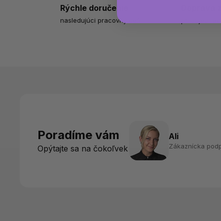
Rýchle doručenie
Doprava 
nasledujúci pracovný deň
pri objednáv
Poradíme vám
Ali
Zákaznícka pod
Opýtajte sa na čokoľvek