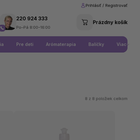
220 924 333
Prázdny košík
Po–Pá 8:00–16:00
ia
Pre deti
Arómaterapia
Balíčky
Viac
8 z
8
položiek celkom