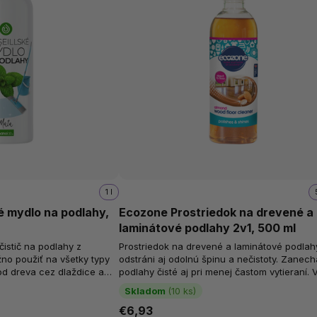
1 l
é mydlo na podlahy,
Ecozone Prostriedok na drevené a
laminátové podlahy 2v1, 500 ml
istič na podlahy z
Prostriedok na drevené a laminátové podlah
no použiť na všetky typy
odstráni aj odolnú špinu a nečistoty. Zanec
d dreva cez dlaždice a
podlahy čisté aj pri menej častom vytieraní.
tačí len...
špeciálnemu zloženiu je možné...
Skladom
(10 ks)
€6,93