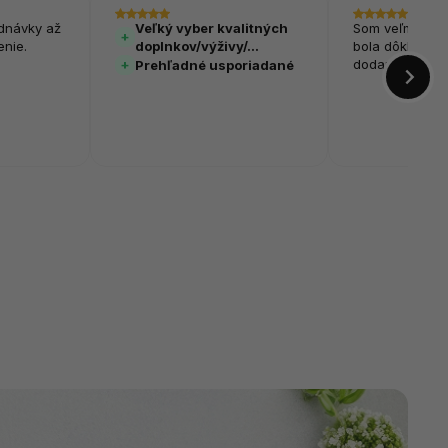
dnávky až
Veľký vyber kvalitných
Som veľmi spok
nie.
doplnkov/výživy/…
bola dôkladne
dodaná veľmi r
Prehľadné usporiadané