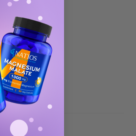
500 ml
 500
 aby
ila aj
žných