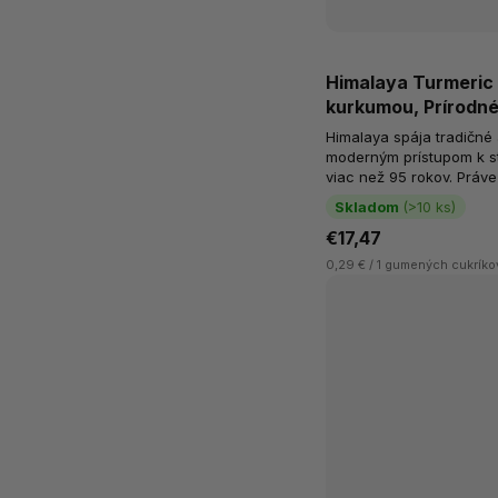
Himalaya Turmeric
kurkumou, Prírodné
Himalaya spája tradičné
moderným prístupom k sta
viac než 95 rokov. Práve 
skúsenosti vychádzajú g
Skladom
(>10 ks)
€17,47
0,29 € / 1 gumených cukríko