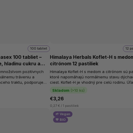
100 tabliet
12 p
asex 100 tabliet –
Himalaya Herbals Koflet-H s medo
, hladinu cukru a
citrónom 12 pastiliek
 množstvom pozitívnych
Himalaya Koflet-H s medom a citrónom sú pas
álnemu tráveniu a
ktoré napomáhajú normálnemu stavu dýcha
aceho traktu, podporuje
ciest. Koflet-H je vhodný pre celú rodinu. Úľava pre
ť normálnu hladinu...
dýchacie cesty. Podpora...
Skladom
(>10 ks)
€3,26
0,27 € / 1 pastiliek
🌱 Vegan
💚 BIO