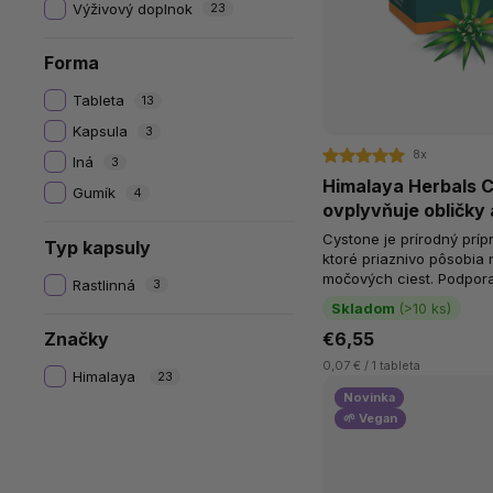
Výživový doplnok
23
Forma
Tableta
13
Kapsula
3
8x
Iná
3
Himalaya Herbals C
Gumík
4
ovplyvňuje obličky
Cystone je prírodný príp
Typ kapsuly
ktoré priaznivo pôsobia 
močových ciest. Podpora obličiek a močových ciest
Rastlinná
3
Pomáha pri zápaloch a...
Skladom
(>10 ks)
Značky
€6,55
0,07 € / 1 tableta
Himalaya
23
Novinka
🌱 Vegan