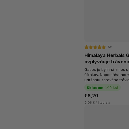
5x
Himalaya Herbals G
ovplyvňuje trávenie
cholesterolu
Gasex je bylinná zmes s
účinkov. Napomáha norm
udržaniu zdravého trávi
imunitu, pomáha udržiava
Skladom
(>10 ks)
€8,20
0,08 € / 1 tableta