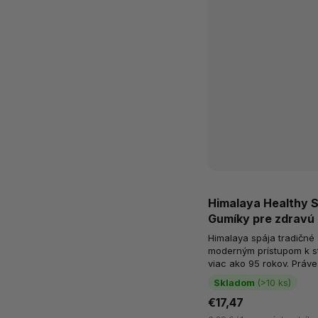
Himalaya Healthy S
Gumíky pre zdravú 
Prírodné lesné ovo
Himalaya spája tradičné
moderným prístupom k sta
viac ako 95 rokov. Práve 
skúsenosti vychádzajú g
Skladom
(>10 ks)
€17,47