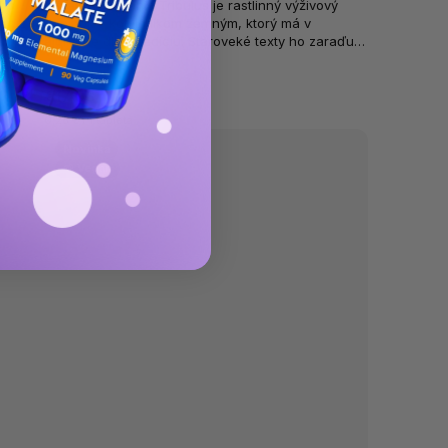
y s
Himalaya Organic Tribulus je rastlinný výživový
ie už
doplnok s kotvičníkom zemným, ktorý má v
ch
ajurvéde dlhú tradíciu. Staroveké texty ho zaraďujú
medzi rasayany, teda rastliny...
Skladom
(2 ks)
€17,03
0,28 € / 1 tableta
Novinka
🌱 Vegan