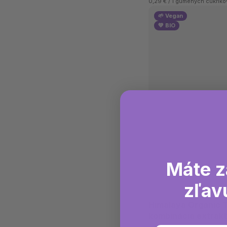
0,29 € / 1 gumených cukríko
🌱 Vegan
💚 BIO
Máte z
zľav
Himalaya Organic T
kombinácia extrak