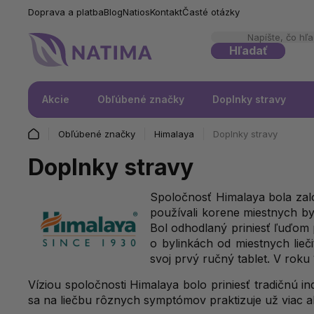
Doprava a platba
Blog
Natios
Kontakt
Časté otázky
Hľadať
Akcie
Obľúbené značky
Doplnky stravy
Obľúbené značky
Himalaya
Doplnky stravy
Doplnky stravy
Spoločnosť Himalaya bola zal
používali korene miestnych by
Bol odhodlaný priniesť ľuďom pr
o bylinkách od miestnych lieči
svoj prvý ručný tablet. V roku 
Víziou spoločnosti Himalaya bolo priniesť tradičnú i
sa na liečbu rôznych symptómov praktizuje už viac 