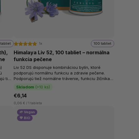
tabliet
1x
100 tabliet
th),
Himalaya Liv 52, 100 tabliet – normálna
ene
funkcia pečene
a)
Liv 52 DS disponuje kombináciou bylín, ktoré
ú
podporujú normálnu funkciu a zdravie pečene.
jú tiež
Podporujú tiež normálne trávenie, funkciu žlčníka a
normálnu činnosť močových ciest....
Skladom
(>10 ks)
€6,14
0,06 € / 1 tableta
🌱 Vegan
💚 BIO