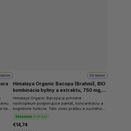
tabliet
60 tabliet
pora
Himalaya Organic Bacopa (Brahmi), BIO
kombinácia byliny a extraktu, 750 mg,
60 tabliet
h
Himalaya Organic Bacopa je prírodné
tému.
nootropikum podporujúce pamäť, koncentráciu a
e tiež
kognitívne funkcie. Táto zmes prášku a suchého
extraktu z celej rastliny bacopy je...
Skladom
(>10 ks)
€14,74