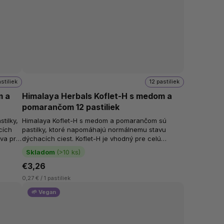
astiliek
12 pastiliek
m a
Himalaya Herbals Koflet-H s medom a
pomarančom 12 pastiliek
tilky,
Himalaya Koflet-H s medom a pomarančom sú
cích
pastilky, ktoré napomáhajú normálnemu stavu
dýchacích ciest. Koflet-H je vhodný pre celú
rodinu. Podpora dýchacích ciest....
Skladom
(>10 ks)
€3,26
0,27 € / 1 pastiliek
🌱 Vegan