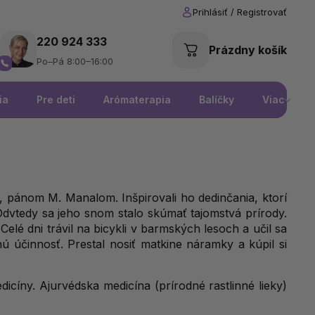
220 924 333
Prázdny košík
Po–Pá 8:00–16:00
ia
Pre deti
Arómaterapia
Balíčky
Viac
pánom M. Manalom. Inšpirovali ho dedinčania, ktorí
 Odvtedy sa jeho snom stalo skúmať tajomstvá prírody.
Celé dni trávil na bicykli v barmských lesoch a učil sa
nú účinnosť. Prestal nosiť matkine náramky a kúpil si
icíny. Ajurvédska medicína (prírodné rastlinné lieky)