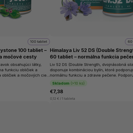
100 tabliet
60 
ystone 100 tabliet –
Himalaya Liv 52 DS (Double Streng
 a močové cesty
60 tabliet – normálna funkcia peč
ravok obsahujúci látky,
Liv 52 DS (Double Strength, dvojnásobná sil
na funkciu obličiek a
disponuje kombináciou bylín, ktoré podporuj
normálnu funkciu a zdravie pečene. Podporu
normálne trávenie, funkciu žlčníka a...
Skladom
(>10 ks)
€7,38
0,12 € / 1 tableta