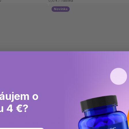
v
0,10 € / 1 tableta
Novinka
áujem o
u 4 €?
60 tabliet
60 gumených cu
riphala, BIO
Himalaya Healthy Gut Gummies, G
tov Amly, Behady a
pre zdravé črevá, Prírodná jahoda,