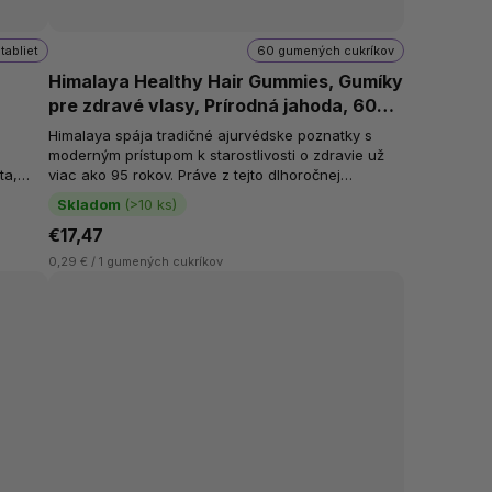
tabliet
60 gumených cukríkov
Himalaya Healthy Hair Gummies, Gumíky
pre zdravé vlasy, Prírodná jahoda, 60
gumíkov
Himalaya spája tradičné ajurvédske poznatky s
moderným prístupom k starostlivosti o zdravie už
ta,
viac ako 95 rokov. Práve z tejto dlhoročnej
skúsenosti vychádzajú gumové cukríky...
Skladom
(>10 ks)
€17,47
0,29 € / 1 gumených cukríkov