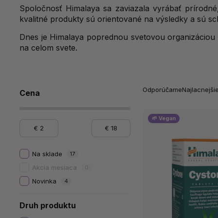
Spoločnosť Himalaya sa zaviazala vyrábať prírodné,
kvalitné produkty sú orientované na výsledky a sú sc
Dnes je Himalaya poprednou svetovou organizáciou v 
na celom svete.
Odporúčame
Najlacnejši
Cena
🌱 Vegan
€
2
€
18
Na sklade
17
Akcia mesiaca
0
Novinka
4
Druh produktu