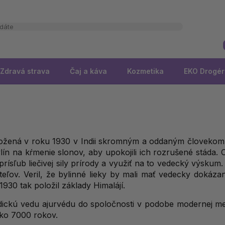
Zdravá strava
Čaj a káva
Kozmetika
EKO Drogér
ožená v roku 1930 v Indii skromným a oddaným človekom, 
lín na kŕmenie slonov, aby upokojili ich rozrušené stáda.
ísľub liečivej sily prírody a využiť na to vedecký výskum. 
teľov. Veril, že bylinné lieky by mali mať vedecky dokáza
1930 tak položil základy Himalájí.
ndickú vedu ajurvédu do spoločnosti v podobe modernej med
ako 7000 rokov.