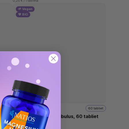
0,25 € / 1 tableta
🌱 Vegan
💚 BIO
kríkov
60 tabliet
umíky
Himalaya Organic Tribulus, 60 tabliet
 60