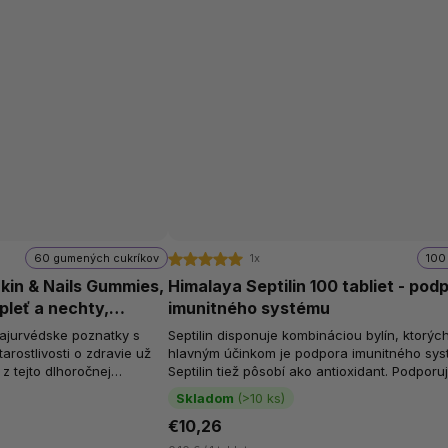
60 gumených cukríkov
1x
100 
kin & Nails Gummies,
Himalaya Septilin 100 tabliet - pod
pleť a nechty,
imunitného systému
cie, 60 gumíkov
 ajurvédske poznatky s
Septilin disponuje kombináciou bylín, ktorýc
rostlivosti o zdravie už
hlavným účinkom je podpora imunitného sys
z tejto dlhoročnej
Septilin tiež pôsobí ako antioxidant. Podporuj
umové cukríky...
normálny stav pokožky alebo...
Skladom
(>10 ks)
€10,26