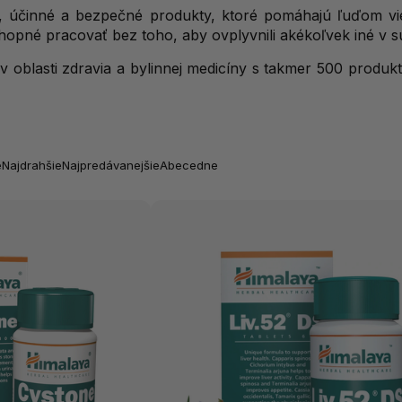
 účinné a bezpečné produkty, ktoré pomáhajú ľuďom viesť
hopné pracovať bez toho, aby ovplyvnili akékoľvek iné v s
oblasti zdravia a bylinnej medicíny s takmer 500 produktm
e
Najdrahšie
Najpredávanejšie
Abecedne