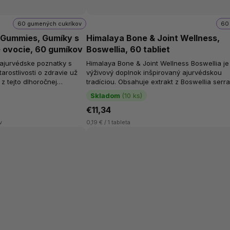
60 gumených cukríkov
60 
 Gummies, Gumíky s
Himalaya Bone & Joint Wellness,
 ovocie, 60 gumíkov
Boswellia, 60 tabliet
 ajurvédske poznatky s
Himalaya Bone & Joint Wellness Boswellia je
rostlivosti o zdravie už
výživový doplnok inšpirovaný ajurvédskou
z tejto dlhoročnej
tradíciou. Obsahuje extrakt z Boswellia serra
umové cukríky s...
byliny tradične spájanej so...
Skladom
(10 ks)
€11,34
v
0,19 € / 1 tableta