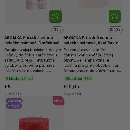
150 g
1040 g
AROMKA Prírodná vonná
AROMKA Prírodná vonná
sviečka palmová, Darčekové
sviečka palmová, Kvet Bavlny,
balenie, Pre Babičku, valček +
Valec 3 knôty, priemer 11,4 cm,
Darujte svojej babičke krásny a
Prevoňajte svoj interiér
soška anjelik, staroružová
výška 12 cm
voňavý darček s darčekovou
sofistikovanou vôňou čistej
sadou AROMKA. Táto ručne
bavlny. Jej jemná vôňa je
vyrobená prírodná palmová
ideálna pre jarné obdobie. Jej
sviečka v tvare valčeka,
čistota vnesie do vášho interiéru
doplnená o sošku anjelika, je
sviežosť. Jemná vôňa čistej...
Skladom
(1 ks)
Skladom
(1 ks)
zabalená v...
€8
€16,05
0,05 € / 1 g
0,02 € / 1 g
Výpredaj
–15 %
🌱 Vegan