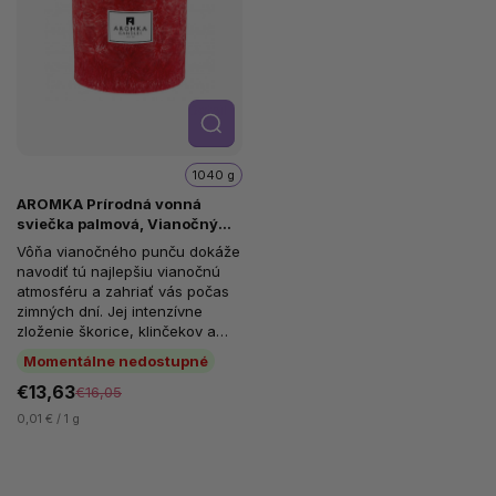
Detail
1040 g
AROMKA Prírodná vonná
sviečka palmová, Vianočný
Punč, Valec 3 knôty, priemer
Vôňa vianočného punču dokáže
11,4 cm, výška 12 cm
navodiť tú najlepšiu vianočnú
atmosféru a zahriať vás počas
zimných dní. Jej intenzívne
zloženie škorice, klinčekov a
pomarančov vytvára krásnu...
Momentálne nedostupné
€13,63
€16,05
0,01 € / 1 g