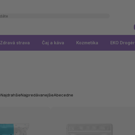
Zdravá strava
Čaj a káva
Kozmetika
EKO Drogér
e
Najdrahšie
Najpredávanejšie
Abecedne