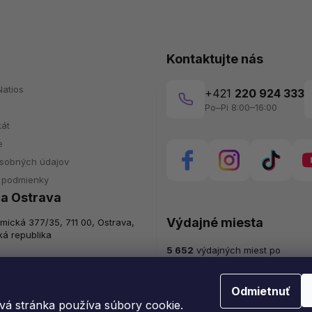
Kontaktujte nás
atios
+421
220 924 333
Po–Pi 8:00–16:00
kát
e
sobných údajov
 podmienky
a Ostrava
Výdajné miesta
mická 377/35, 711 00, Ostrava,
á republika
5 652
výdajných miest po
celej Slovenskej republike
Pi:
7:30 - 16:00
zatvorené
Odmietnuť
9:00 - 15:00
á stránka používa súbory cookie.