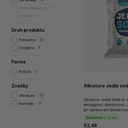
Akcia mesiaca
0
Novinka
0
Druh produktu
Potravina
2
Drogéria
1
Forma
Prášok
1
Allnature Jedlá sód
Značky
Allnature
2
Allnature Jedlá sóda je
Nanolab
1
ekologickú domácnosť. J
pri upratovaní domácnost
hygiene. Pôsobí zásadit
Skladom
(>10 ks)
€2,48