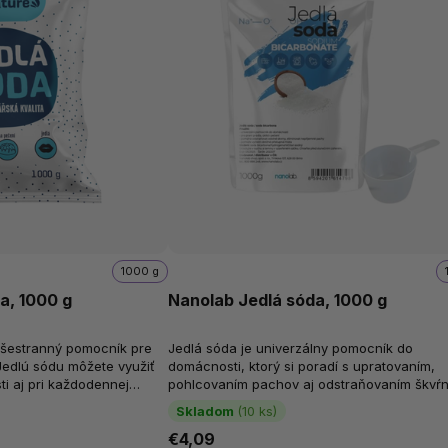
1000 g
a, 1000 g
Nanolab Jedlá sóda, 1000 g
 všestranný pomocník pre
Jedlá sóda je univerzálny pomocník do
edlú sódu môžete využiť
domácnosti, ktorý si poradí s upratovaním,
i aj pri každodennej
pohlcovaním pachov aj odstraňovaním škvŕn
o, môže pomôcť...
Známa aj ako bikarbóna sodná alebo...
Skladom
(10 ks)
€4,09