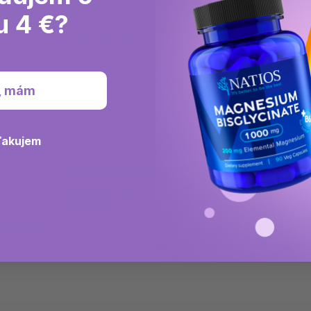
u 4 €?
+421
220 924 333
objednavky@n
pora
Po–Pi 8:00–16:00
Sme vám k dispozí
, mám
ďakujem
Všetko OK, od obje
po promptné doruče
Osvedčený horčík.