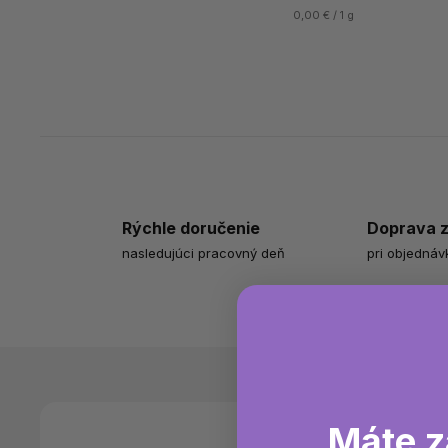
0,00 € / 1 g
Rýchle doručenie
Doprava 
nasledujúci pracovný deň
pri objednáv
Máte z