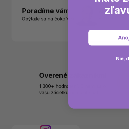
zľav
Poradíme vám
Ali
Zákaznícka pod
Opýtajte sa na čokoľvek
Ano
Nie, 
Overené zákazníkmi
1 300+ hodnotení. S nami sa o
vašu zásielku nemusíte báť.