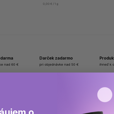
0,00 € / 1 g
zdarma
Darček zadarmo
Produk
ke nad 60 €
pri objednávke nad 50 €
ihneď k 
áujem o