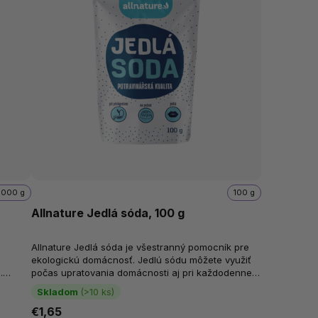
1000 g
100 g
Allnature Jedlá sóda, 100 g
Allnature Jedlá sóda je všestranný pomocník pre
ekologickú domácnosť. Jedlú sódu môžete využiť
.
počas upratovania domácnosti aj pri každodennej
hygiene. Pôsobí zásadito, môže...
Skladom
(>10 ks)
€1,65