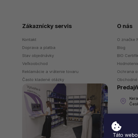
Zákaznícky servis
O nás
Kontakt
O značke N
Doprava a platba
Blog
Stav objednávky
BIO Certifi
Veľkoobchod
Hodnoteni
Reklamácie a vrátenie tovaru
Ochrana o
Často kladené otázky
Obchodné
Predajň
Kera
Česk
Po - 
So:
Ne:
Táto webov