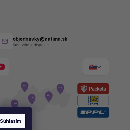
objednavky@natima.sk
Sme vám k dispozícii
Súhlasím