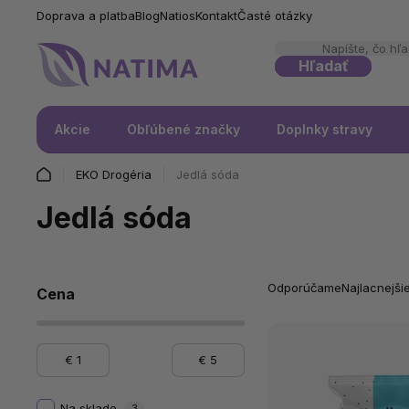
Doprava a platba
Blog
Natios
Kontakt
Časté otázky
Hľadať
Akcie
Obľúbené značky
Doplnky stravy
EKO Drogéria
Jedlá sóda
Jedlá sóda
Odporúčame
Najlacnejši
Cena
€
1
€
5
Na sklade
3