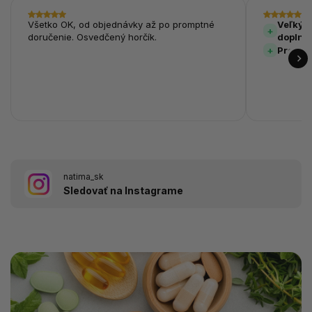
Všetko OK, od objednávky až po promptné
Veľký v
doručenie. Osvedčený horčík.
doplnk
Prehľa
natima_sk
Sledovať na Instagrame