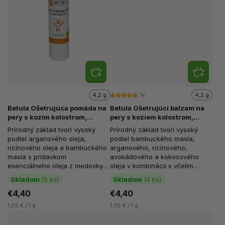
4,2 g
1x
4,2 g
Betula Ošetrujúca pomáda na
Betula Ošetrujúci balzam na
pery s kozím kolostrom,
pery s koziem kolostrom,
Medovka, 4,2 g
Smetana, 4,2 g
Prírodný základ tvorí vysoký
Prírodný základ tvorí vysoký
podiel arganového oleja,
podiel bambuckého masla,
ricínového oleja a bambuckého
arganového, ricínového,
masla s prídavkom
avokádového a kokosového
esenciálneho oleja z medovky.
oleja v kombinácii s včelím
Pomáda vďaka vysokému
voskom a koziem kolostrom.
Skladom
(5 ks)
Skladom
(4 ks)
obsahu vitamínu E...
Balzam vďaka obsahu...
€4,40
€4,40
1,05 € / 1 g
1,05 € / 1 g