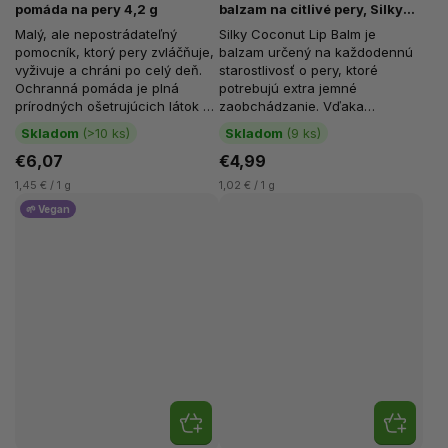
pomáda na pery 4,2 g
balzam na citlivé pery, Silky
Coconut, 4,9 g
Malý, ale nepostrádateľný
Silky Coconut Lip Balm je
pomocník, ktorý pery zvláčňuje,
balzam určený na každodennú
vyživuje a chráni po celý deň.
starostlivosť o pery, ktoré
Ochranná pomáda je plná
potrebujú extra jemné
prírodných ošetrujúcich látok a
zaobchádzanie. Vďaka
pomáha pery chrániť...
šetrnému zloženiu pomáha pery
Skladom
(>10 ks)
Skladom
(9 ks)
hydratovať, chrániť...
€6,07
€4,99
1,45 € / 1 g
1,02 € / 1 g
🌱 Vegan