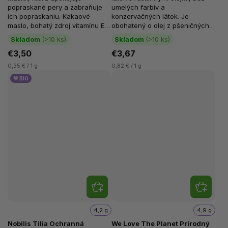
popraskané pery a zabraňuje
umelých farbív a
ich popraskaniu. Kakaové
konzervačných látok. Je
maslo, bohatý zdroj vitamínu E,
obohatený o olej z pšeničných
upokojuje a hydratuje pery.
klíčkov, bohatý zdroj prírodného
Skladom
(>10 ks)
Skladom
(>10 ks)
Maslo zo šorey...
vitamínu E,...
€3,50
€3,67
0,35 € / 1 g
0,82 € / 1 g
💚 BIO
4,2 g
4,9 g
Nobilis Tilia Ochranná
We Love The Planet Prírodný