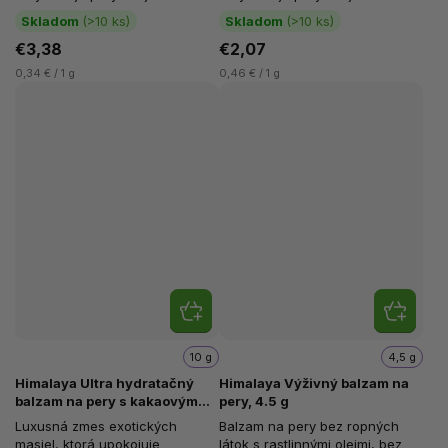
marhuľových jadier upokojuje...
marhuľových jadier upokojuje...
Skladom
(>10 ks)
Skladom
(>10 ks)
€3,38
€2,07
0,34 € / 1 g
0,46 € / 1 g
10 g
4,5 g
Himalaya Ultra hydratačný
Himalaya Výživný balzam na
balzam na pery s kakaovým
pery, 4.5 g
maslom, 10 g
Luxusná zmes exotických
Balzam na pery bez ropných
masiel, ktorá upokojuje
látok s rastlinnými olejmi, bez