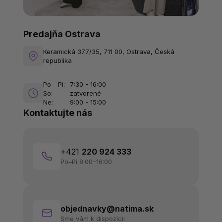
Predajňa Ostrava
Keramická 377/35, 711 00, Ostrava, Česká
republika
Po - Pi:
7:30 - 16:00
So:
zatvorené
Ne:
9:00 - 15:00
Kontaktujte nás
+421
220 924 333
Po–Pi 8:00–16:00
objednavky@natima.sk
Sme vám k dispozícii