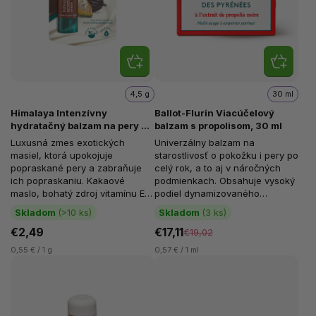
4,5 g
30 ml
Himalaya Intenzívny
Ballot-Flurin Viacúčelový
hydratačný balzam na pery s
balzam s propolisom, 30 ml
kakaovým maslom, 4.5 g
Luxusná zmes exotických
Univerzálny balzam na
masiel, ktorá upokojuje
starostlivosť o pokožku i pery po
popraskané pery a zabraňuje
celý rok, a to aj v náročných
ich popraskaniu. Kakaové
podmienkach. Obsahuje vysoký
maslo, bohatý zdroj vitamínu E,
podiel dynamizovaného
upokojuje a hydratuje pery.
čierneho propolisu z
Skladom
(>10 ks)
Skladom
(3 ks)
Maslo zo šorey...
francúzskych...
€2,49
€17,11
€19,02
0,55 € / 1 g
0,57 € / 1 ml