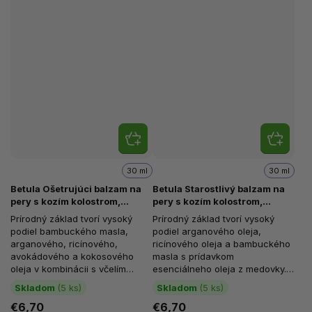
30 ml
30 ml
Betula Ošetrujúci balzam na
Betula Starostlivý balzam na
pery s kozím kolostrom,
pery s kozím kolostrom,
Smetana, 30 ml
Medovka, 30 ml
Prírodný základ tvorí vysoký
Prírodný základ tvorí vysoký
podiel bambuckého masla,
podiel arganového oleja,
arganového, ricínového,
ricínového oleja a bambuckého
avokádového a kokosového
masla s prídavkom
oleja v kombinácii s včelím
esenciálneho oleja z medovky.
voskom a kozím kolostrom.
Balzam vďaka vysokému
Skladom
(5 ks)
Skladom
(5 ks)
Balzam vďaka obsahu...
obsahu vitamínu E...
€6,70
€6,70