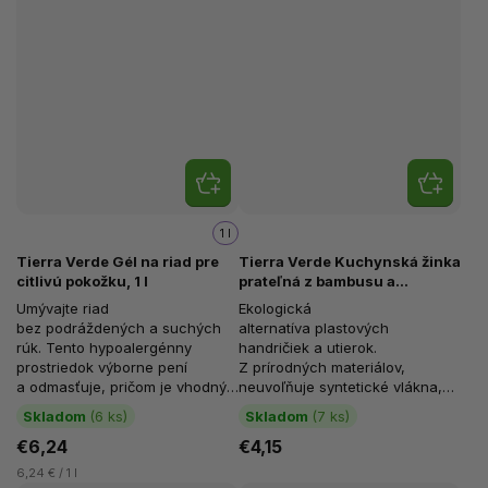
1 l
Tierra Verde Gél na riad pre
Tierra Verde Kuchynská žinka
citlivú pokožku, 1 l
prateľná z bambusu a
biobavlny
Umývajte riad
Ekologická
bez podráždených a suchých
alternatíva plastových
rúk. Tento hypoalergénny
handričiek a utierok.
prostriedok výborne pení
Z prírodných materiálov,
a odmasťuje, pričom je vhodný
neuvoľňuje syntetické vlákna,
aj pre pokožku so...
ktoré kontaminujú vodu aj pôdu.
Skladom
(6 ks)
Skladom
(7 ks)
Rozmery:...
€6,24
€4,15
6,24 € / 1 l