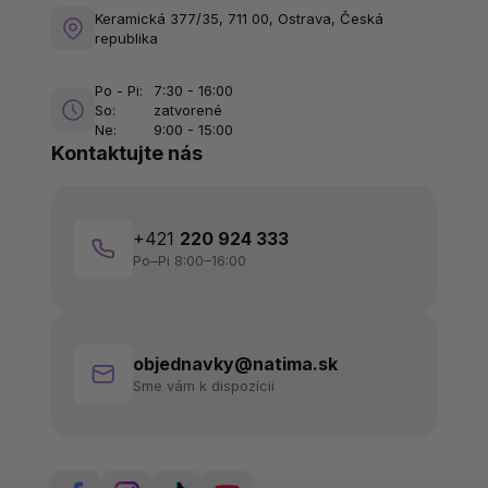
Keramická 377/35, 711 00, Ostrava, Česká
republika
Po - Pi:
7:30 - 16:00
So:
zatvorené
Ne:
9:00 - 15:00
Kontaktujte nás
+421
220 924 333
Po–Pi 8:00–16:00
objednavky@natima.sk
Sme vám k dispozícii