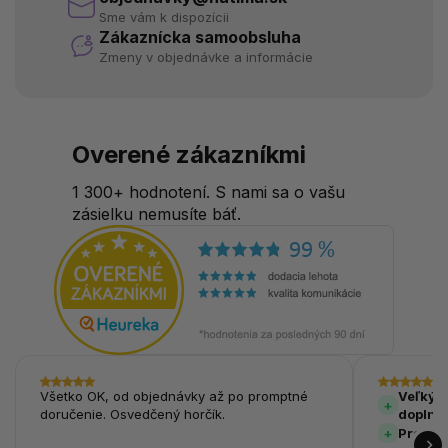
Sme vám k dispozícii
Zákaznícka samoobsluha
Zmeny v objednávke a informácie
Overené zákazníkmi
1 300+ hodnotení. S nami sa o vašu
zásielku nemusíte báť.
Všetko OK, od objednávky až po promptné
Veľký v
doručenie. Osvedčený horčík.
doplnk
Prehľa