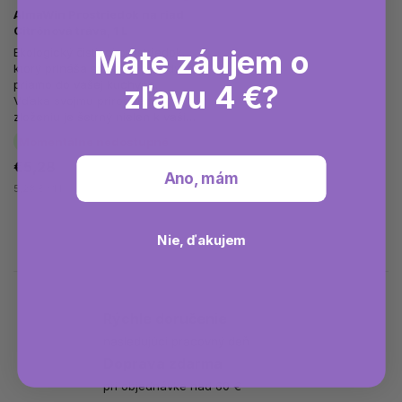
AlmaWin Prostriedok na riad
Citrónová tráva, 1 L
Máte záujem o
Ekologický čistiaci prostriedok,
ktorý prináša sviežosť prírody
priamo do vašej kuchyne.
zľavu 4 €?
Vďaka svojmu prírodnému
zloženiu je šetrný nielen k vašim
rukám, ale aj k životnému...
Momentálne nedostupné
€5,28
Ano, mám
5,28 € / 1 l
Nie, ďakujem
Rýchle doručenie
nasledujúci pracovný deň
Doprava zdarma
pri objednávke nad 60 €