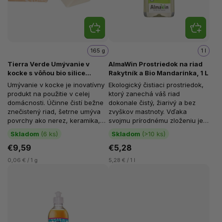
165 g
1 l
Tierra Verde Umývanie v
AlmaWin Prostriedok na riad
kocke s vôňou bio silice
Rakytník a Bio Mandarínka, 1 L
vavrínu kubébového, 165 g
Umývanie v kocke je inovatívny
Ekologický čistiaci prostriedok,
produkt na použitie v celej
ktorý zanechá váš riad
domácnosti. Účinne čistí bežne
dokonale čistý, žiarivý a bez
znečistený riad, šetrne umýva
zvyškov mastnoty. Vďaka
povrchy ako nerez, keramika,
svojmu prírodnému zloženiu je
lamino, drevo a...
šetrný nielen k vašim rukám, ale
Skladom
(6 ks)
Skladom
(>10 ks)
aj k...
€9,59
€5,28
0,06 € / 1 g
5,28 € / 1 l