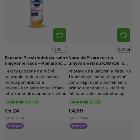
500 ml
500 ml
Ecozone Prostriedok na ručné
Nanolab Prípravok na
umývanie riadu – Pomaranč a
umývanie riadu KAO KAI. s
kokos, 500 ml
francúzskou vôňou No.1, 500
Tekutý Ecozone na ručné
Prípravok na umývanie riadu No.
ml
umývanie riadu s príjemnou
1 kombinuje jemnú, elegantnú
vôňou pomaranča a
vôňu inšpirovanú parfémom s
kokosu. Bez alergénov. Vďaka
účinnou receptúrou, ktorá si
jeho koncentrovanému zloženiu
ľahko poradí s mastnotou aj
vytvorí bohatú penu a rozpustí
nečistotami, bez...
Skladom
(10 ks)
Skladom
(5 ks)
mastnotu. Po...
€5,24
€4,99
0,01 € / 1 ml
0,01 € / 1 ml
🌱 Vegan
🌱 Vegan