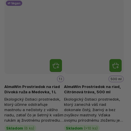
🌱 Vegan
1 l
500 ml
AlmaWin Prostriedok na riad
AlmaWin Prostriedok na riad,
Divoká ruža a Medovka, 1 L
Citrónová tráva, 500 ml
Ekologický čistiaci prostriedok,
Ekologický čistiaci prostriedok,
ktorý účinne odstraňuje
ktorý zanechá váš riad
mastnotu a nečistoty z vášho
dokonale čistý, žiarivý a bez
riadu, zatiaľ čo je šetrný k vašim
zvyškov mastnoty. Vďaka
rukám aj životnému prostrediu.
svojmu prírodnému zloženiu je
S jedinečnou vôňou...
šetrný nielen k vašim rukám,
Skladom
(6 ks)
Skladom
(>10 ks)
ale...