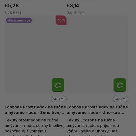
€5,28
€3,14
5,28 € / 1 l
0,01 € / 1 ml
Akcia mesiaca
–10 %
500 ml
500 ml
Ecozone Prostriedok na ručné
Ecozone Prostriedok na ručné
umývanie riadu - Sensitive,
umývanie riadu – Uhorka a
500 ml
jablko, 500 ml
Tekutý prostriedok na ručné
Tekutý Ecozone na ručné
umývanie riadu, šetrný k citlivej
umývanie riadu s príjemnou
pokožke aj životnému
vôňou jablka a uhorky. Bez