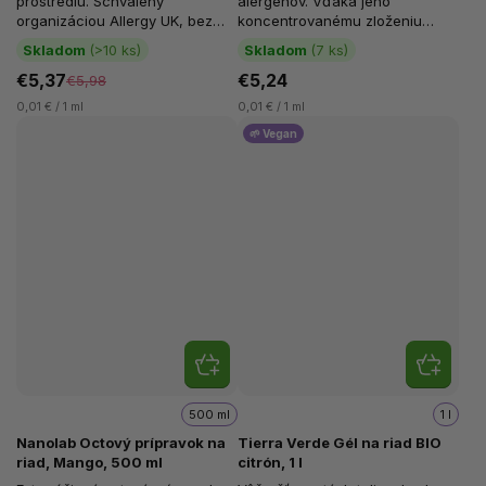
prostrediu. Schválený
alergénov. Vďaka jeho
organizáciou Allergy UK, bez
koncentrovanému zloženiu
parfumácie a farbív, zložený
vytvára bohatú penu a rozpúšťa
Skladom
(>10 ks)
Skladom
(7 ks)
zo 100 %...
mastnotu....
€5,37
€5,24
€5,98
0,01 € / 1 ml
0,01 € / 1 ml
🌱 Vegan
500 ml
1 l
Nanolab Octový prípravok na
Tierra Verde Gél na riad BIO
riad, Mango, 500 ml
citrón, 1 l