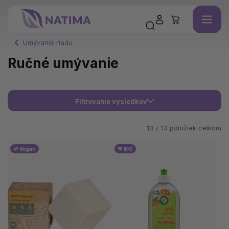
Umývanie riadu
Ručné umývanie
Filtrovanie výsledkov
13 z
13
položiek celkom
🌱 Vegan
💚 BIO