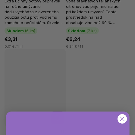
Extra účinný octový prípravok
Vôňa šťavnatých talianskych
na ručné umývanie
citrónov vás príjemne naladí
riadu vychádza z overeného
pri každom umývaní. Tento
použitia octu proti vodnému
prostriedok na riad
kameňu a nečistotám. Skvele
obsahuje viac než 99 %
funguje pri každodennom
prírodných surovín,...
Skladom
(6 ks)
Skladom
(7 ks)
umývaní,...
€3,31
€6,24
0,01 € / 1 ml
6,24 € / 1 l
Detail
1 l