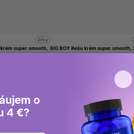
220 g
 krém super smooth,
BIG BOY Kešu krém super smooth, 
% arašidové maslo bez
Dokonale jemný krém, ktorý nechá vyniknúť
vyrobené z jemne
lahodnej nasladlej chuti kešu orechov. Boha
lý zdroj bielkovín,
bielkoviny, nenasýtené mastné kyseliny, min
eálne na varenie,...
vitamíny. Dokonale čisté zloženie...
Skladom
(3 ks)
€6,52
áujem o
0,03 € / 1 g
u 4 €?