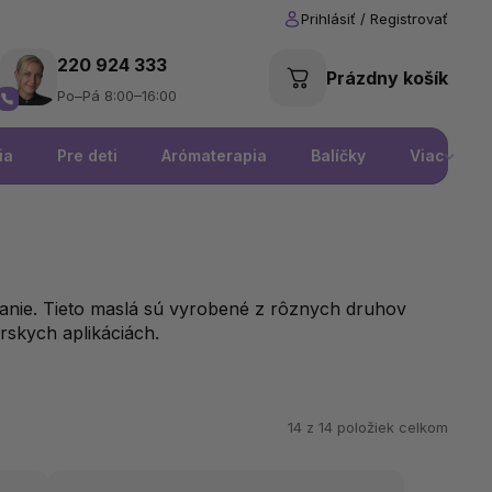
220 924 333
Prázdny košík
Po–Pá 8:00–16:00
ia
Pre deti
Arómaterapia
Balíčky
Viac
anie. Tieto maslá sú vyrobené z rôznych druhov
rskych aplikáciách.
14 z
14
položiek celkom