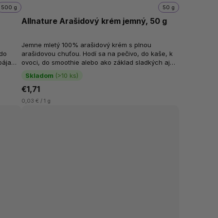
500 g
50 g
ý
Allnature Arašidový krém jemný, 50 g
Jemne mletý 100% arašidový krém s plnou
 do
arašidovou chuťou. Hodí sa na pečivo, do kaše, k
pája
ovoci, do smoothie alebo ako základ sladkých aj
..
slaných receptov. V arašidovom kréme...
Skladom
(>10 ks)
€1,71
0,03 € / 1 g