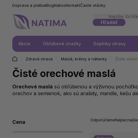
Doprava a platba
Blog
Natios
Kontakt
Časté otázky
Hľadať
Akcie
Obľúbené značky
Doplnky stravy
Zdravá strava
Maslá, krémy a nátierky
Čisté orec
Čisté orechové maslá
Orechové maslá
sú obľúbenou a výživnou pochúťkou
orechov a semienok, ako sú arašidy, mandle, kešu al
Odporúčame
Najlacnejši
Cena