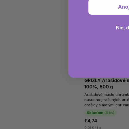
Ano
Nie, 
GRIZLY Arašidové 
100%, 500 g
Arašidové maslo chrumk
nasucho pražených araši
arašidy s malými chrum
ďalšie prísady. Arašidový
Skladom
(8 ks)
€4,74
0,01 € / 1 g