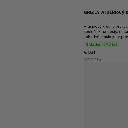
GRIZLY Arašidový k
Arašidový krém v praktic
spoločník na cesty, do p
Lahodné maslo je pripra
arašidov. Vďaka jemnej ko
Skladom
(>10 ks)
€1,61
0,02 € / 1 g