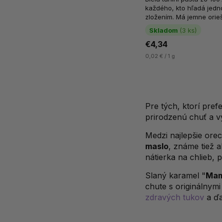
každého, kto hľadá jedn
zložením. Má jemne ori
konzistenciu, vďaka ktore
Skladom
(3 ks)
€4,34
0,02 € / 1 g
Pre tých, ktorí pref
prirodzenú chuť a v
Medzi najlepšie ore
maslo
, známe tiež 
nátierka na chlieb,
Slaný karamel "
Mam
chute s originálnymi
zdravých tukov
a ďa