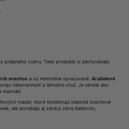
ých...
bez pridaného cukru. Tieto produkty si zachovávajú
lých orechov
a sú minimálne spracované.
Arašidové
 svoju všestrannosť a lahodnú chuť. Je skvelé ako
a marinád.
chových masiel, ktoré kombinujú klasické orechové
vele, ale ponúkajú aj zdravý zdroj bielkovín,