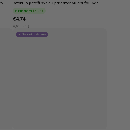
to
jazyku a poteší svojou prirodzenou chuťou bez
pridaných ingrediencií navyše. Vyrába...
Skladom
(5 ks)
€4,74
0,01 € / 1 g
+ Darček zdarma