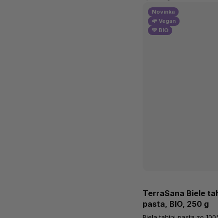
Novinka
🌱 Vegan
💚 BIO
TerraSana Biele ta
pasta, BIO, 250 g
Biela tahini pasta zo 1