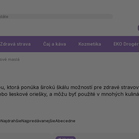
Zdravá strava
Čaj a káva
Kozmetika
EKO Drogér
hové maslá
, ktorá ponúka širokú škálu možností pre zdravé stravov
ebo lieskové oriešky, a môžu byť použité v mnohých kuliná
e
Najdrahšie
Najpredávanejšie
Abecedne