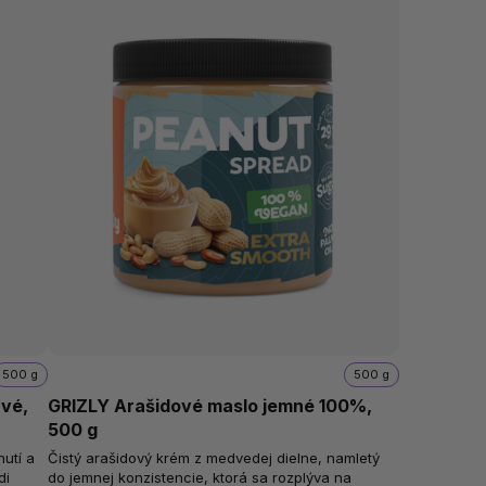
500 g
500 g
vé,
GRIZLY Arašidové maslo jemné 100%,
500 g
hutí a
Čistý arašidový krém z medvedej dielne, namletý
di
do jemnej konzistencie, ktorá sa rozplýva na