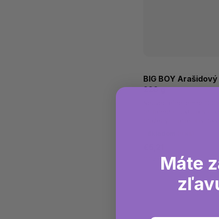
BIG BOY Arašidový
220 g
Neuveriteľne jemné 100
pridaného cukru a soli 
pražených arašidov. Skve
minerálov a vitamínov. Id
Skladom
(6 ks)
€5,21
Máte z
0,02 € / 1 g
zľav