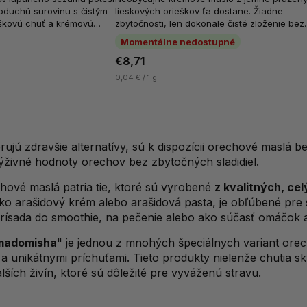
oduchú surovinu s čistým
lieskových orieškov ťa dostane. Žiadne
eškovú chuť a krémovú
zbytočnosti, len dokonale čisté zloženie bez
j sa...
pridaného cukru a soli. Zdroj bielkovín, zdrav
Momentálne nedostupné
€8,71
0,04 € / 1 g
erujú zdravšie alternatívy, sú k dispozícii orechové maslá 
ýživné hodnoty orechov bez zbytočných sladidiel.
chové maslá patria tie, ktoré sú vyrobené
z kvalitných, ce
ako arašidový krém alebo arašidová pasta, je obľúbené pre
 prísada do smoothie, na pečenie alebo ako súčasť omáčok 
adomisha
" je jednou z mnohých špeciálnych variant ore
 a unikátnymi príchuťami. Tieto produkty nielenže chutia sk
lších živín, ktoré sú dôležité pre vyváženú stravu.