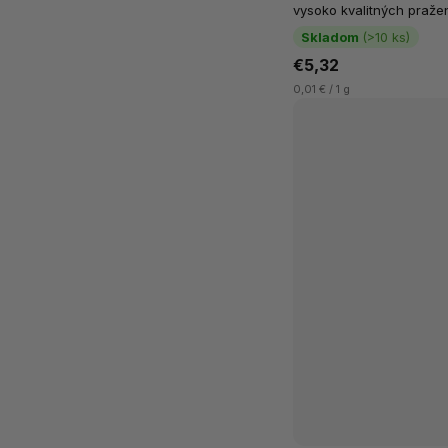
vysoko kvalitných pražen
100% jeho zloženia. Vďak
Skladom
(>10 ks)
€5,32
0,01 € / 1 g