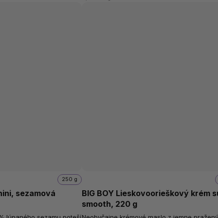
250 g
hini, sezamová
BIG BOY Lieskovoorieškový krém s
smooth, 220 g
00% lúpaného sezamu poteší
Neobyčajne krémové maslo z jemne pražen