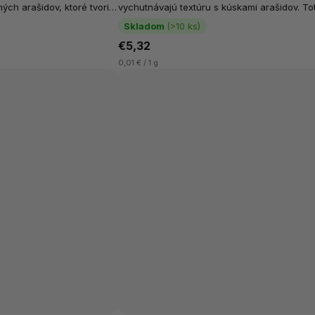
ých arašidov, ktoré tvoria
vychutnávajú textúru s kúskami arašidov. To
a...
maslo je vyrobené z vysoko...
Skladom
(>10 ks)
€5,32
0,01 € / 1 g