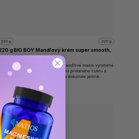
220 g
220 g
220 g
BIG BOY Mandľový krém super smooth,
220 g
Extra krémové a výživné mandľové maslo vyrobené
tý na
z blanšírovaných mandlí bez pridaného cukru a
erály a
soli. Nič viac, nič menej. Iba dokonale jemná
konzistencia so zárukou minimálnej...
Skladom
(3 ks)
€8,71
0,04 € / 1 g