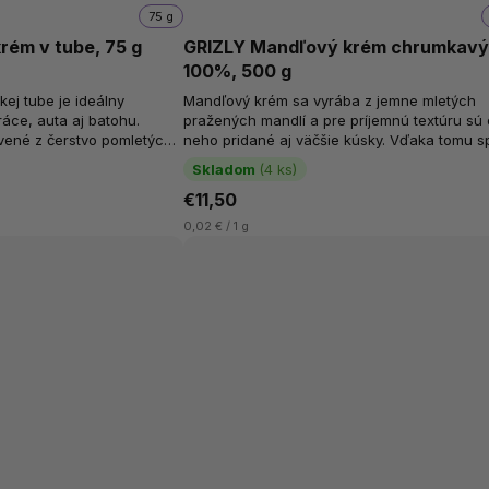
75 g
rém v tube, 75 g
GRIZLY Mandľový krém chrumkav
100%, 500 g
kej tube je ideálny
Mandľový krém sa vyrába z jemne mletých
ráce, auta aj batohu.
pražených mandlí a pre príjemnú textúru sú
vené z čerstvo pomletých
neho pridané aj väčšie kúsky. Vďaka tomu s
nzistencii a...
hladkú krémovosť s jemnou chrumkavosťou..
Skladom
(4 ks)
€11,50
0,02 € / 1 g