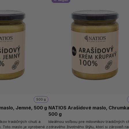
🌱 Vegan
500 g
maslo, Jemné, 500 g
NATIOS Arašidové maslo, Chrumka
500 g
íkov tradičných chutí a
Ideálnou voľbou pre milovníkov tradičných c
. Toto maslo je vyrobené z
zdravého životného štýlu, ktorí si zároveň ra