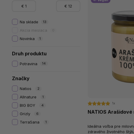
🌱 Vegan
€
1
€
12
Na sklade
13
Akcia mesiaca
0
Novinka
1
Druh produktu
Potravina
14
Značky
Natios
2
Allnature
1
1x
BIG BOY
4
NATIOS Arašidové 
Grizly
6
TerraSana
1
Ideálna voľba pre milovn
zdravého životného štýlu