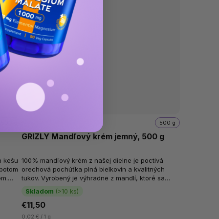
500 g
500 g
GRIZLY Mandľový krém jemný, 500 g
h kešu
100% mandľový krém z našej dielne je poctivá
 potom
orechová pochúťka plná bielkovín a kvalitných
ém.
tukov. Vyrobený je výhradne z mandlí, ktoré sa
nasucho pražia a vďaka tomu si...
Skladom
(>10 ks)
€11,50
0,02 € / 1 g