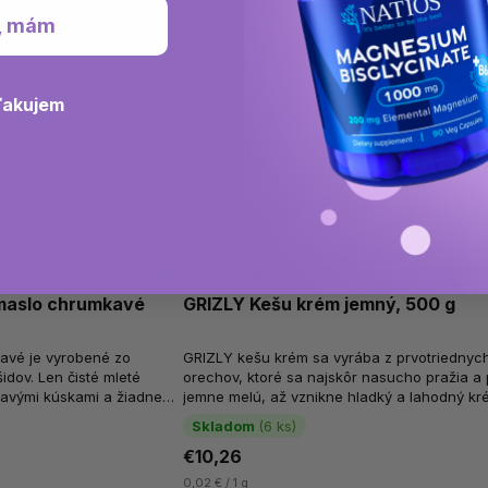
, mám
ďakujem
500 g
maslo chrumkavé
GRIZLY Kešu krém jemný, 500 g
avé je vyrobené zo
GRIZLY kešu krém sa vyrába z prvotriednyc
dov. Len čisté mleté
orechov, ktoré sa najskôr nasucho pražia a
kavými kúskami a žiadne
jemne melú, až vznikne hladký a lahodný kr
 krém s kúskami...
Ten tak vyniká svojou prirodzenou...
Skladom
(6 ks)
€10,26
0,02 € / 1 g