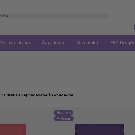
Zdravá strava
Čaj a káva
Kozmetika
EKO Drogér
e
Najdrahšie
Najpredávanejšie
Abecedne
Novinka
🌱 Vegan