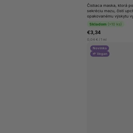
Čistiaca maska, ktorá 
sekréciu mazu, čistí upc
opakovanému výskytu v
svojimi čistiacimi a antiba
Skladom
(>10 ks)
€3,34
0,04 € / 1 ml
Novinka
🌱 Vegan