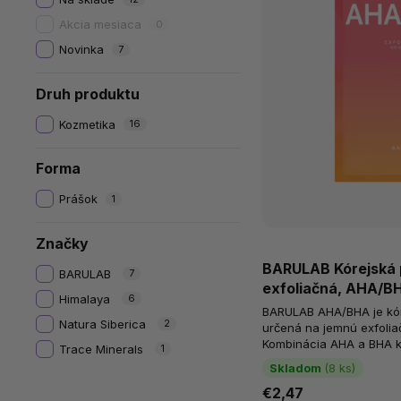
Akcia mesiaca
0
Novinka
7
Druh produktu
Kozmetika
16
Forma
Prášok
1
Značky
BARULAB Kórejská 
BARULAB
7
exfoliačná, AHA/BH
Himalaya
6
BARULAB AHA/BHA je kór
Natura Siberica
2
určená na jemnú exfoliač
Kombinácia AHA a BHA k
Trace Minerals
1
odumreté kožné bunky, po
Skladom
(8 ks)
€2,47