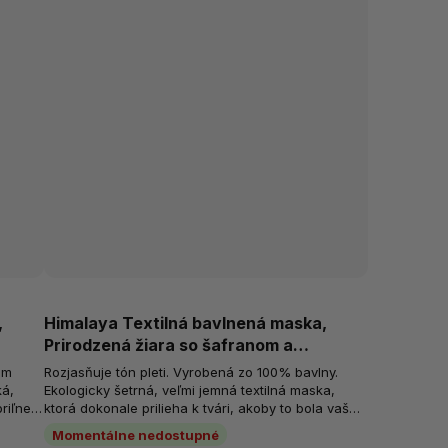
,
Himalaya Textilná bavlnená maska,
Prirodzená žiara so šafranom a
vitamínom C
em
Rozjasňuje tón pleti. Vyrobená zo 100% bavlny.
ká,
Ekologicky šetrná, veľmi jemná textilná maska,
riľne k
ktorá dokonale prilieha k tvári, akoby to bola vaša
vlastná pokožka. Obsahuje...
Momentálne nedostupné