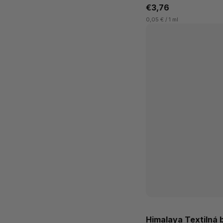
€3,76
0,05 € / 1 ml
Himalaya Textilná 