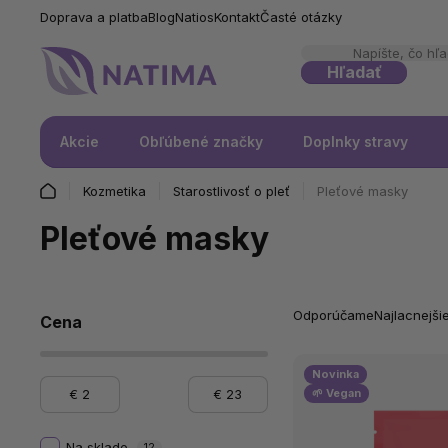
Doprava a platba
Blog
Natios
Kontakt
Časté otázky
Hľadať
Akcie
Obľúbené značky
Doplnky stravy
Kozmetika
Starostlivosť o pleť
Pleťové masky
Pleťové masky
Odporúčame
Najlacnejši
Cena
Novinka
🌱 Vegan
€
2
€
23
Na sklade
12