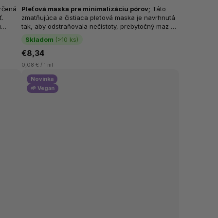
určená
Pleťová maska ​​pre minimalizáciu pórov
;
Táto
ť.
zmatňujúca a čistiaca pleťová maska je navrhnutá
u
tak, aby odstraňovala nečistoty, prebytočný maz a
uvoľňovala póry, čím pomáha obmedzovať čierne
Skladom
(>10 ks)
bodky a zmenšovať...
€8,34
0,08 € / 1 ml
Novinka
🌱 Vegan