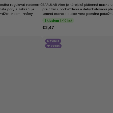
pomáha regulovať nadmernú
BARULAB Aloe je kórejská plátenná maska 
haté póry a zabraňuje
pre citlivú, podráždenú a dehydratovanú ple
yrážok. Neem, známy
Jemná esencia s aloe vera pomáha pokožk
kteriálnymi...
hydratovať, upokojiť a podporiť jej svieži...
Skladom
(>10 ks)
€2,47
Novinka
🌱 Vegan