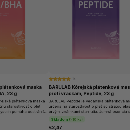
1x
plátenková maska
BARULAB Kórejská plátenková ma
A, 23 g
proti vráskam, Peptide, 23 g
ejská plátenková maska
BARULAB Peptide je vegánska plátenková m
nú starostlivosť o pleť.
určená na starostlivosť o pleť so stratou elas
yselín pomáha odstrániť
prvými známkami starnutia. Jemná esencia 
dporiť...
peptidmi a rastlinnými extraktmi...
Skladom
(>10 ks)
€2,47