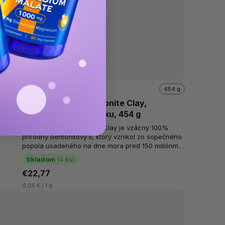
50 ml
454 g
berry
Trace Minerals Bentonite Clay,
k, 50
bentonitový íl v prášku, 454 g
a
;
Trace Minerals Bentonite Clay je vzácny 100%
prírodný bentonitový íl, ktorý vznikol zo sopečného
popola usadeného na dne mora pred 150 miliónmi
 tón
rokov. Tento vzácny íl,...
Skladom
(4 ks)
€22,77
0,05 € / 1 g