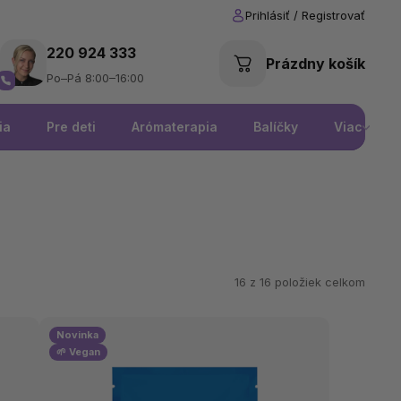
220 924 333
Prázdny košík
Po–Pá 8:00–16:00
ia
Pre deti
Arómaterapia
Balíčky
Viac
16 z
16
položiek celkom
Novinka
🌱 Vegan