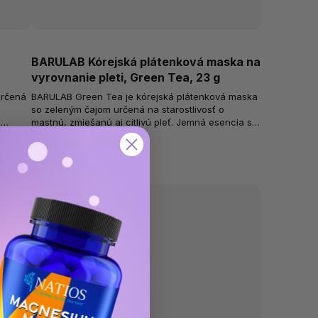
a
BARULAB Kórejská plátenková maska na
vyrovnanie pleti, Green Tea, 23 g
určená
BARULAB Green Tea je kórejská plátenková maska
so zeleným čajom určená na starostlivosť o
ť
mastnú, zmiešanú aj citlivú pleť. Jemná esencia s
extraktom zo zeleného čaju pomáha...
Skladom
(>10 ks)
€2,47
🌱 Vegan