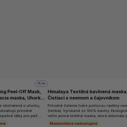
75 ml
ing Peel-Off Mask,
Himalaya Textilná bavlnená maska
acia maska, Uhorka &
Čistiaci s neemom a čajovníkom
je obohatená o uhorku,
Prírodné čistenie tváre pomocou rastliny ne
obsahujú prírodné
(nimba). Vyrobené zo 100% bavlny. Ekologic
spešné látky pre pleť.
veľmi jemná textilná maska, ktorá dokonale p
 kožné bunky a...
vašej tvári, akoby to bola vaša...
pné
Momentálne nedostupné