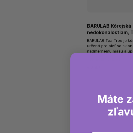
BARULAB Kórejská 
nedokonalostiam, T
BARULAB Tea Tree je kó
určená pre pleť so sklo
nadmernému mazu a upc
extraktom tea tree, sladk
Skladom
(>10 ks)
€2,47
Máte z
zľav