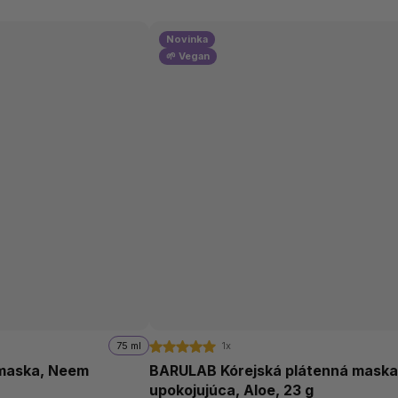
Novinka
🌱 Vegan
75 ml
1x
 maska, Neem
BARULAB Kórejská plátenná mask
upokojujúca, Aloe, 23 g