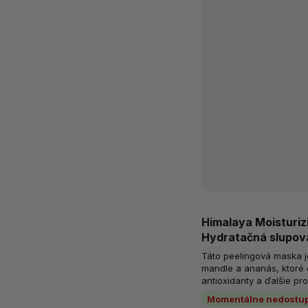
Himalaya Moisturiz
Hydratačná slupov
Mandle, 75 ml
Táto peelingová maska 
mandle a ananás, ktoré 
antioxidanty a ďalšie pro
Maska odlupuje odumreté
Momentálne nedostu