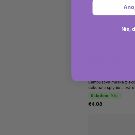
Ano
Nie, 
Himalaya Textilná
Detox s aktívnym u
Pomáha redukovať prebyt
Bambusová maska z ekolo
dokonale splynie s tvár
kyselinu hyalurónovú na 
Skladom
(9 ks)
€4,08