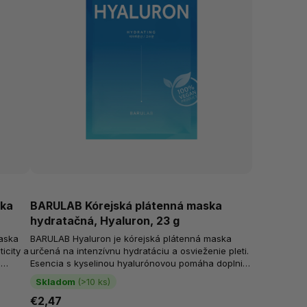
ska
BARULAB Kórejská plátenná maska
hydratačná, Hyaluron, 23 g
aska
BARULAB Hyaluron je kórejská plátenná maska
ticity a
určená na intenzívnu hydratáciu a osvieženie pleti.
s
Esencia s kyselinou hyalurónovou pomáha doplniť
vlhkosť, podporuje pružnejší...
Skladom
(>10 ks)
€2,47