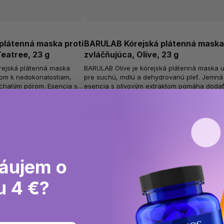
plátenná maska proti
BARULAB Kórejská plátenná mask
eatree, 23 g
zvláčňujúca, Olive, 23 g
rejská plátenná maska
BARULAB Olive je kórejská plátenná maska 
nom k nedokonalostiam,
pre suchú, mdlú a dehydrovanú pleť. Jemná
hatým pórom. Esencia s
esencia s olivovým extraktom pomáha doda
ého drievka a...
pokožke potrebnú hydratáciu, výživu a...
Skladom
(>10 ks)
€2,47
🌱 Vegan
áujem o
u 4 €?