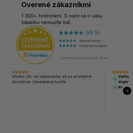
Overené zákazníkmi
1 300+ hodnotení. S nami sa o vašu
zásielku nemusíte báť.
Všetko OK, od objednávky až po promptné
Veľký v
doručenie. Osvedčený horčík.
doplnk
Prehľa