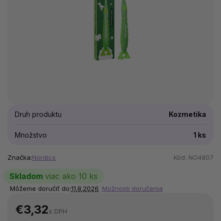
Druh produktu
Kozmetika
Množstvo
1 ks
Značka:
Nordics
Kód:
NO4807
Skladom
viac ako 10 ks
Môžeme doručiť do:
11.8.2026
Možnosti doručenia
€3,32
s DPH