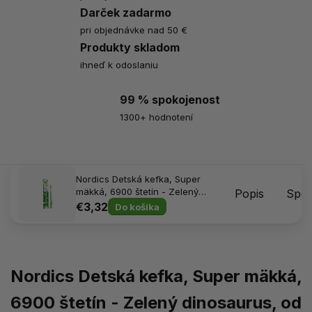
Darček zadarmo
pri objednávke nad 50 €
Produkty skladom
ihneď k odoslaniu
99 % spokojenost
1300+ hodnotení
Nordics Detská kefka, Super
mäkká, 6900 štetín - Zelený
Popis
Spôs
dinosaurus, od 2 rokov
€3,32
Do košíka
Nordics Detská kefka, Super mäkká,
6900 štetín - Zelený dinosaurus, od