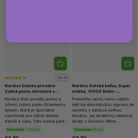
1x
50 ml
Nordics Detská prírodná
Nordics Detská kefka, Super
Zubná pasta Jahodová s
mäkká, 10500 štetín -
probiotikami, 50 ml
Červeno-žltá raketa, od 4
Nordics Kids prináša jemnú a
Premeňte rannú rutinu vašich
rokov
účinnú zubnú pastu Strawberry
detí na dobrodružnú výpravu do
Splash, ktorá je špeciálne
vesmíru s detskou kefkou
navrhnutá pre citlivé detské
Nordics. Jej atraktívny raketový
ďasná a zuby. Táto zubná pasta
dizajn v červeno–žltom
je bez fluoridu, čo z nej...
prevedení nadchne každého
Skladom
(>10 ks)
Skladom
(6 ks)
malého...
€3,81
€3,32