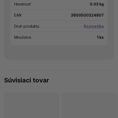
Hmotnosť
0.03 kg
EAN
3800500324807
Druh produktu
Kozmetika
Množstvo
1 ks
Súvisiaci tovar