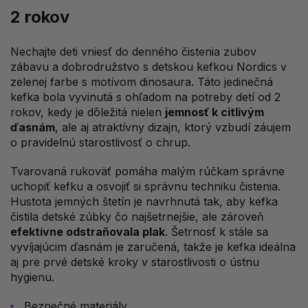
2 rokov
Nechajte deti vniesť do denného čistenia zubov
zábavu a dobrodružstvo s detskou kefkou Nordics v
zelenej farbe s motívom dinosaura. Táto jedinečná
kefka bola vyvinutá s ohľadom na potreby detí od 2
rokov, kedy je dôležitá nielen
jemnosť k citlivým
ďasnám
, ale aj atraktívny dizajn, ktorý vzbudí záujem
o pravidelnú starostlivosť o chrup.
Tvarovaná rukoväť pomáha malým rúčkam správne
uchopiť kefku a osvojiť si správnu techniku čistenia.
Hustota jemných štetín je navrhnutá tak, aby kefka
čistila detské zúbky čo najšetrnejšie, ale zároveň
efektívne odstraňovala plak
. Šetrnosť k stále sa
vyvíjajúcim ďasnám je zaručená, takže je kefka ideálna
aj pre prvé detské kroky v starostlivosti o ústnu
hygienu.
Bezpečné materiály