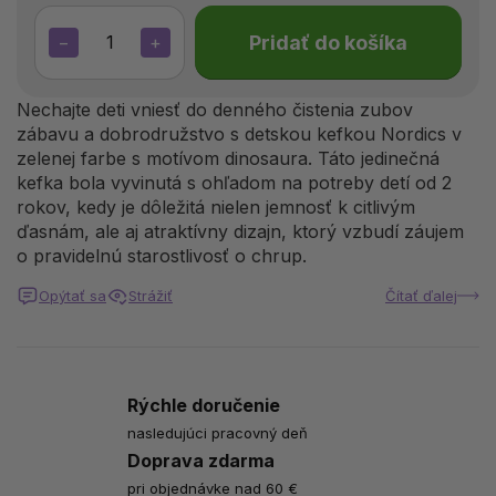
Pridať do košíka
−
+
Nechajte deti vniesť do denného čistenia zubov
zábavu a dobrodružstvo s detskou kefkou Nordics v
zelenej farbe s motívom dinosaura. Táto jedinečná
kefka bola vyvinutá s ohľadom na potreby detí od 2
rokov, kedy je dôležitá nielen
jemnosť k citlivým
ďasnám
, ale aj atraktívny dizajn, ktorý vzbudí záujem
o pravidelnú starostlivosť o chrup.
Opýtať sa
Strážiť
Čítať ďalej
Rýchle doručenie
nasledujúci pracovný deň
Doprava zdarma
pri objednávke nad 60 €