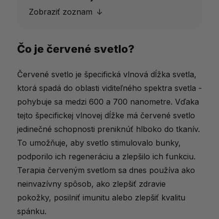
Zobraziť zoznam
Čo je červené svetlo?
Čo je červené svetlo?
Hlavné prínosy červeného svetla
Červené svetlo je špecifická vlnová dĺžka svetla,
Terapia červeným svetlom
ktorá spadá do oblasti viditeľného spektra svetla -
pohybuje sa medzi 600 a 700 nanometre. Vďaka
Ako červené svetlo používať?
tejto špecifickej vlnovej dĺžke má červené svetlo
Pre koho je červené svetlo vhodné?
jedinečné schopnosti preniknúť hlboko do tkanív.
Podpora účinkov červeného svetla s
To umožňuje, aby svetlo stimulovalo bunky,
doplnkami stravy
podporilo ich regeneráciu a zlepšilo ich funkciu.
Terapia červeným svetlom sa dnes používa ako
Slovenské magazíny o terapii červeným
neinvazívny spôsob, ako zlepšiť zdravie
svetlom
pokožky, posilniť imunitu alebo zlepšiť kvalitu
Prečo začleniť červené svetlo do vašej
spánku.