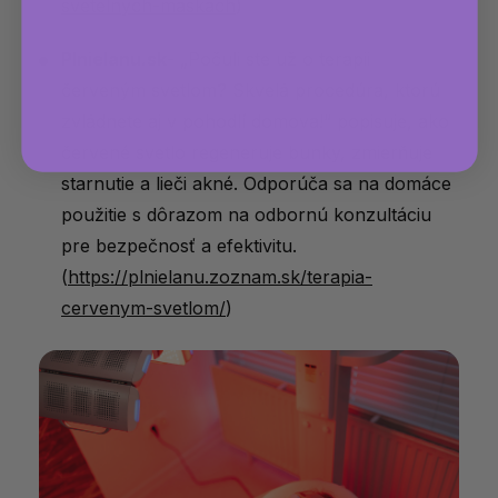
svetelnych-maskach
)
Plnielanu.sk
- „Počuli ste už o terapii
červeným svetlom? Skvelá procedúra, ktorú
zvládnete aj v pohodlí domova!“ popisuje, ako
červené svetlo regeneruje bunky, zmierňuje
starnutie a lieči akné. Odporúča sa na domáce
použitie s dôrazom na odbornú konzultáciu
pre bezpečnosť a efektivitu.
(
https://plnielanu.zoznam.sk/terapia-
cervenym-svetlom/
)