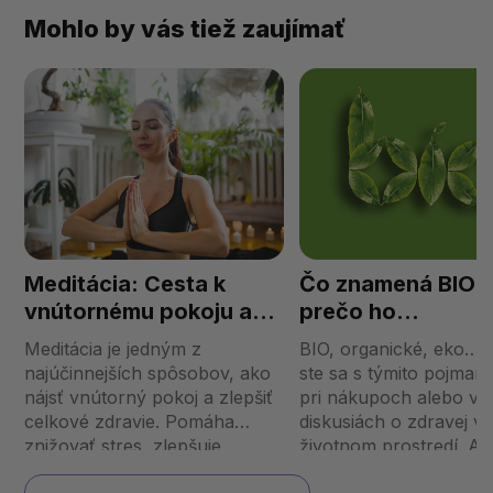
Mohlo by vás tiež zaujímať
Meditácia: Cesta k
Čo znamená BIO 
vnútornému pokoju a
prečo ho
lepšiemu zdraviu
uprednostňovať?
Meditácia je jedným z
BIO, organické, eko… u
najúčinnejších spôsobov, ako
ste sa s týmito pojmami 
nájsť vnútorný pokoj a zlepšiť
pri nákupoch alebo v
celkové zdravie. Pomáha
diskusiách o zdravej vý
znižovať stres, zlepšuje
životnom prostredí. Ale
koncentráciu a prináša
vlastne znamená? Pre