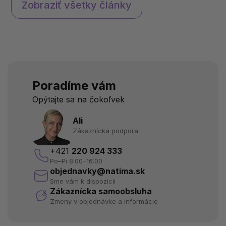
emocionálnu rovnováhu. Ako
BIO produkty považov
Zobraziť všetky články
začať s meditáciou a aké
lepšie? A je vôbec rozd
benefity prináša pre telo i
medzi BIO a konvenčn
myseľ? Objavte c...
potra...
Poradíme vám
Opýtajte sa na čokoľvek
Ali
Zákaznícka podpora
+421
220 924 333
Po–Pi 8:00–16:00
objednavky@natima.sk
Sme vám k dispozícii
Zákaznícka samoobsluha
Zmeny v objednávke a informácie