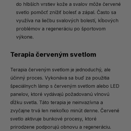
do hlbších vrstiev kože a svalov môže červené
svetlo pomôcť znížiť bolesť a zápal. Často sa
využíva na liečbu svalových bolestí, kĺbových
problémov a regeneráciu po športovom
výkone.
Terapia červeným svetlom
Terapia červeným svetlom je jednoduchý, ale
účinný proces. Vykonáva sa buď za použitia
špeciálnych lámp s červeným svetlom alebo LED
panelov, ktoré vydávajú požadovanú vlnovú
dĺžku svetla. Táto terapia je neinvazívna a
zvyčajne trvá len niekoľko minút denne. Červené
svetlo aktivuje bunkové procesy, ktoré
prirodzene podporujú obnovu a regeneráciu.