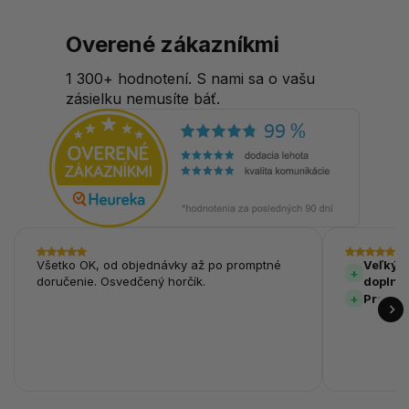
Overené zákazníkmi
1 300+ hodnotení. S nami sa o vašu
zásielku nemusíte báť.
Všetko OK, od objednávky až po promptné
Veľký v
doručenie. Osvedčený horčík.
doplnk
Prehľa