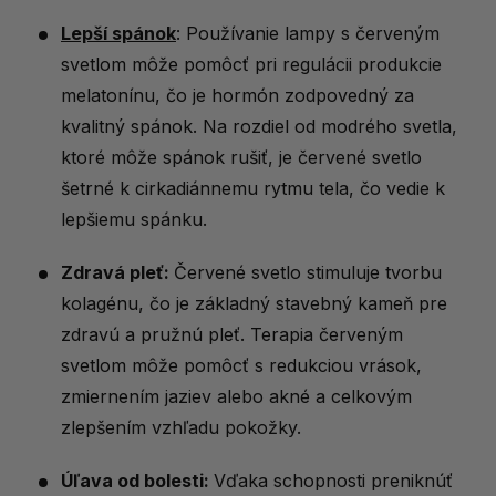
Lepší spánok
: Používanie lampy s červeným
svetlom môže pomôcť pri regulácii produkcie
melatonínu, čo je hormón zodpovedný za
kvalitný spánok. Na rozdiel od modrého svetla,
ktoré môže spánok rušiť, je červené svetlo
šetrné k cirkadiánnemu rytmu tela, čo vedie k
lepšiemu spánku.
Zdravá pleť:
Červené svetlo stimuluje tvorbu
kolagénu, čo je základný stavebný kameň pre
zdravú a pružnú pleť. Terapia červeným
svetlom môže pomôcť s redukciou vrások,
zmiernením jaziev alebo akné a celkovým
zlepšením vzhľadu pokožky.
Úľava od bolesti:
Vďaka schopnosti preniknúť