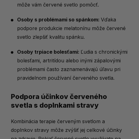
môže vám červené svetlo pomôcť.
Osoby s problémami so spánkom:
Vďaka
podpore produkcie melatonínu môže červené
svetlo zlepšiť kvalitu spánku.
Osoby trpiace bolesťami:
Ľudia s chronickými
bolesťami, artritídou alebo inými zápalovými
problémami často zaznamenávajú úľavu pri
pravidelnom používaní červeného svetla.
Podpora účinkov červeného
svetla s doplnkami stravy
Kombinácia terapie červeným svetlom a
doplnkov stravy môže zvýšiť jej celkové účinky
na zdravie. Pokiaľ červené svetlo využívate na