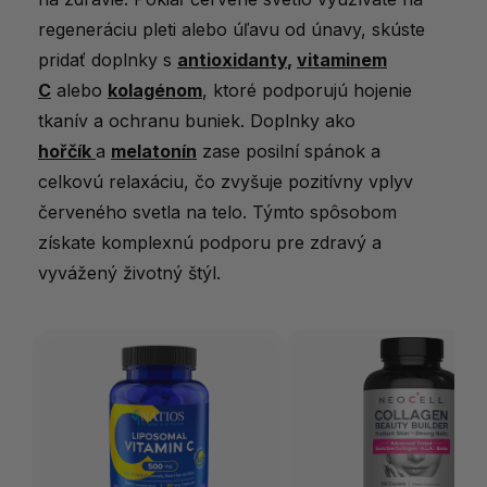
regeneráciu pleti alebo úľavu od únavy, skúste
pridať doplnky s
antioxidanty
,
vitaminem
C
alebo
kolagénom
, ktoré podporujú hojenie
tkanív a ochranu buniek. Doplnky ako
h
ořčík
a
melatonín
zase posilní spánok a
celkovú relaxáciu, čo zvyšuje pozitívny vplyv
červeného svetla na telo. Týmto spôsobom
získate komplexnú podporu pre zdravý a
vyvážený životný štýl.