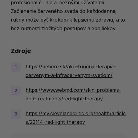
profesionálmi, ale aj bežnými užívateľmi.
Začlenenie červeného svetla do každodennej
rutiny môže byť krokom k lepšiemu zdraviu, a to
bez nutnosti zložitých postupov alebo liekov.
Zdroje
https://behere.sk/ako-funguje-terapia-
cervenym-a-infracervenym-svetlom/
https://www.webmd.com/skin-problems-
and-treatments/red-light-therapy
https://my.clevelandclinic.org/health/article
s/22114-red-light-therapy