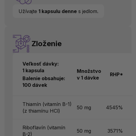
Užívajte
1 kapsulu denne
s jedlom.
Zloženie
Veľkosť dávky:
1 kapsula
Množstvo
RHP*
v 1 dávke
Balenie obsahuje:
100 dávek
Thiamín (vitamín B-1)
50 mg
4545%
(z thiamínu HCl)
Riboflavín (vitamín
50 mg
3571%
B-2)