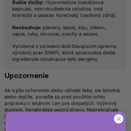
Ďalšie zložky:
Hypromelóza (celulózová
kapsula), mikrokryštalická celulóza, oxid
kremičitý a stearan horečnatý (rastlinný zdroj).
Neobsahuje:
pšenicu, lepok, sóju, mlieko,
vajcia, ryby, kôrovce, orechy a sezam.
Vyrobené v zariadení dodržiavajúcom správnu
výrobnú prax (GMP), ktoré spracováva ďalšie
ingrediencie obsahujúce tieto alergény.
Upozornenie
Ak trpíte ochorením alebo užívate lieky, ste tehotná
alebo dojčíte, poraďte sa pred použitím tohto
prípravku s lekárom. Len pre dospelých. Výživový
doplnok. Nenahrádza pestrú stravu. Neprekračujte
odporúčané denné dávkovanie. Uchovávajte mimo
dosahu detí. Tento výrobok obsahuje biotín, ktorý
môže ovplyvniť výsledky niektorých krvných testov.