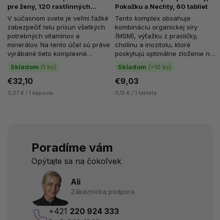
pre ženy, 120 rastlinných
Pokožku a Nechty, 60 tabliet
kapsúl
V súčasnom svete je veľmi ťažké
Tento komplex obsahuje
zabezpečiť telu prísun všetkých
kombináciu organickej síry
potrebných vitamínov a
(MSM), výťažku z prasličky,
minerálov. Na tento účel sú práve
cholínu a inozitolu, ktoré
vyrábané tieto komplexné
poskytujú optimálne zloženie na
multivitamíny. NOW FOODS Eve
výživu a posilnenie vlasov,
Skladom
(1 ks)
Skladom
(>10 ks)
je...
pokožky a...
€32,10
€9,03
0,27 € / 1 kapsula
0,15 € / 1 tableta
Poradíme vám
Opýtajte sa na čokoľvek
Ali
Zákaznícka podpora
+421
220 924 333