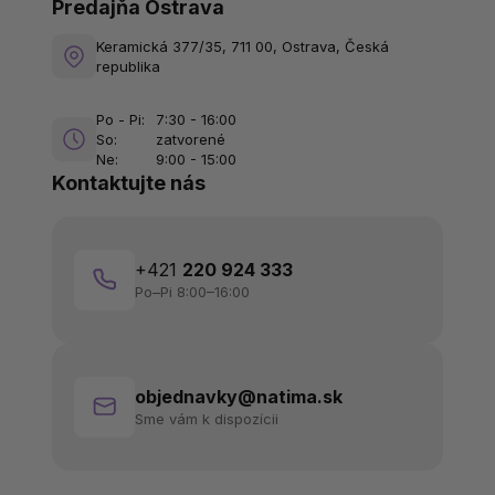
Predajňa Ostrava
Keramická 377/35, 711 00, Ostrava, Česká
republika
Po - Pi:
7:30 - 16:00
So:
zatvorené
Ne:
9:00 - 15:00
Kontaktujte nás
+421
220 924 333
Po–Pi 8:00–16:00
objednavky@natima.sk
Sme vám k dispozícii