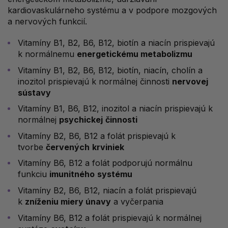
kardiovaskulárneho systému a v podpore mozgových
a nervových funkcií.
Vitamíny B1, B2, B6, B12, biotín a niacín prispievajú
k normálnemu
energetickému metabolizmu
Vitamíny B1, B2, B6, B12, biotín, niacín, cholín a
inozitol prispievajú k normálnej činnosti
nervovej
sústavy
Vitamíny B1, B6, B12, inozitol a niacín prispievajú k
normálnej
psychickej
činnosti
Vitamíny B2, B6, B12 a folát prispievajú k
tvorbe
červených
krviniek
Vitamíny B6, B12 a folát podporujú normálnu
funkciu
imunitného
systému
Vitamíny B2, B6, B12, niacín a folát prispievajú
k
zníženiu miery únavy
a vyčerpania
Vitamíny B6, B12 a folát prispievajú k normálnej