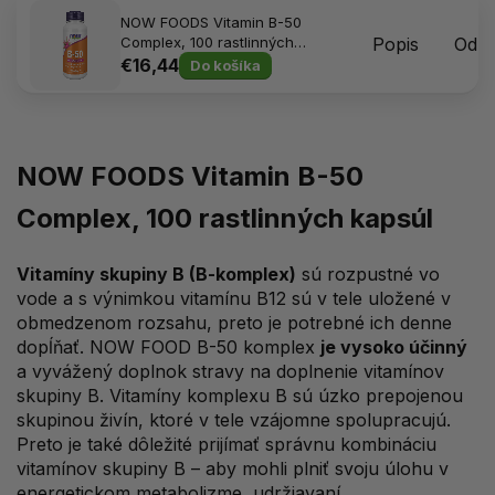
NOW FOODS Vitamin B-50
Complex, 100 rastlinných
Popis
Odpo
kapsúl
€16,44
Do košíka
NOW FOODS Vitamin B-50
Complex, 100 rastlinných kapsúl
Vitamíny skupiny B (B-komplex)
sú rozpustné vo
vode a s výnimkou vitamínu B12 sú v tele uložené v
obmedzenom rozsahu, preto je potrebné ich denne
dopĺňať. NOW FOOD B-50 komplex
je vysoko účinný
a vyvážený doplnok stravy na doplnenie vitamínov
skupiny B. Vitamíny komplexu B sú úzko prepojenou
skupinou živín, ktoré v tele vzájomne spolupracujú.
Preto je také dôležité prijímať správnu kombináciu
vitamínov skupiny B – aby mohli plniť svoju úlohu v
energetickom metabolizme, udržiavaní