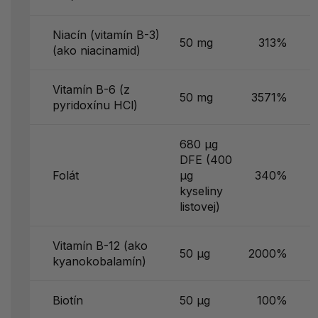
Niacín (vitamín B-3)
50 mg
313%
(ako niacinamid)
Vitamín B-6 (z
50 mg
3571%
pyridoxínu HCl)
680 µg
DFE (400
Folát
µg
340%
kyseliny
listovej)
Vitamín B-12 (ako
50 µg
2000%
kyanokobalamín)
Biotín
50 µg
100%