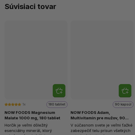
Súvisiaci tovar
1x
180 tabliet
90 kapsúl
NOW FOODS Magnesium
NOW FOODS Adam,
Malate 1000 mg, 180 tabliet
Multivitamín pre mužov, 90
softgel kapsúl
Horčík je veľmi dôležitý
V súčasnom svete je veľmi ťažké
esenciálny minerál, ktorý
zabezpečiť telu prísun všetkých