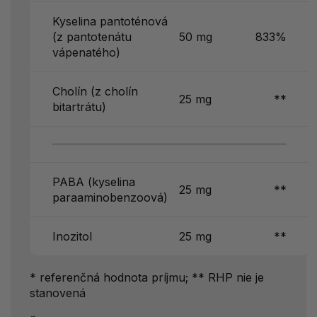
Kyselina pantoténová
(z pantotenátu
50 mg
833%
vápenatého)
Cholín (z cholín
25 mg
**
bitartrátu)
PABA (kyselina
25 mg
**
paraaminobenzoová)
Inozitol
25 mg
**
* referenčná hodnota príjmu; ** RHP nie je
stanovená