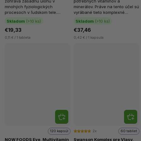
zohráva zásadnú úlohu v
potrebných vitamínov a
mnohých fyziologických
minerálov. Práve na tento účel sú
procesoch v ľudskom tele.
vyrábané tieto komplexné
Predovšetkým v súvislosti s
multivitamíny. NOW FOODS
Skladom
(>10 ks)
Skladom
(>10 ks)
únavou, vyčerpaním,...
Adam...
€19,33
€37,46
0,11 € / 1 tableta
0,42 € / 1 kapsula
120 kapsúl
2x
60 tabliet
NOW FOODS Eve, Multivitamín
Swanson Komplex pre Vlasy,