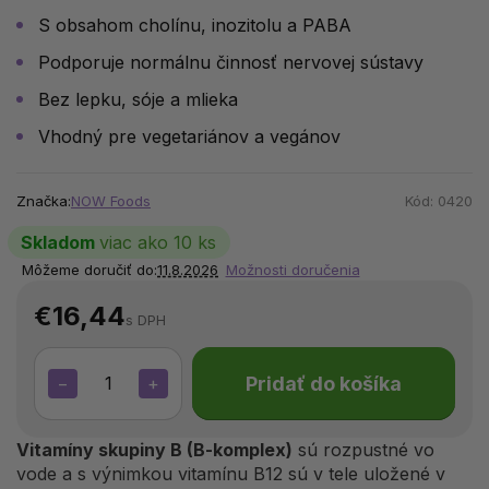
S obsahom cholínu, inozitolu a PABA
Podporuje normálnu činnosť nervovej sústavy
Bez lepku, sóje a mlieka
Vhodný pre vegetariánov a vegánov
Značka:
NOW Foods
Kód:
0420
Skladom
viac ako 10 ks
Môžeme doručiť do:
11.8.2026
Možnosti doručenia
€16,44
s DPH
Pridať do košíka
−
+
Vitamíny skupiny B (B-komplex)
sú rozpustné vo
vode a s výnimkou vitamínu B12 sú v tele uložené v