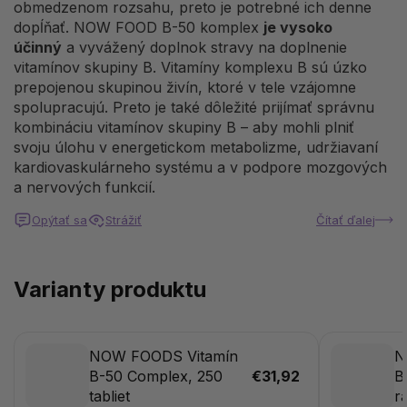
obmedzenom rozsahu, preto je potrebné ich denne
dopĺňať. NOW FOOD B-50 komplex
je vysoko
účinný
a vyvážený doplnok stravy na doplnenie
vitamínov skupiny B. Vitamíny komplexu B sú úzko
prepojenou skupinou živín, ktoré v tele vzájomne
spolupracujú. Preto je také dôležité prijímať správnu
kombináciu vitamínov skupiny B – aby mohli plniť
svoju úlohu v energetickom metabolizme, udržiavaní
kardiovaskulárneho systému a v podpore mozgových
a nervových funkcií.
Opýtať sa
Strážiť
Čítať ďalej
Varianty produktu
NOW FOODS Vitamín
N
B-50 Complex, 250
€31,92
B
tabliet
r