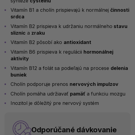
syntéze
cysteínu
Vitamín B1 a cholín prispievajú k normálnej
činnosti
srdca
Vitamín B2 prispieva k udržaniu normálneho
stavu
slizníc
a
zraku
Vitamín B2 pôsobí ako
antioxidant
Vitamín B6 prispieva k regulácii
hormonálnej
aktivity
Vitamín B12 a folát sa podieľajú na procese
delenia
buniek
Cholín podporuje prenos
nervových impulzov
Cholín pomáha udržiavať
pamäť
a funkciu mozgu
Inozitol je dôležitý pre nervový systém
Odporúčané dávkovanie