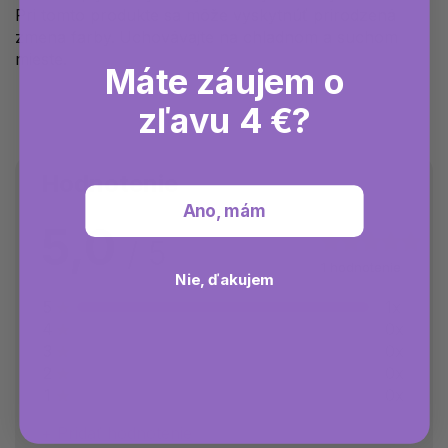
Pri tomto produkte sa môže vyskytnúť prirodzená
zmena farby.
Uchovávajte na chladnom a suchom
mieste.
Máte záujem o
zľavu 4 €?
Hodnotenie
Ano, mám
5,0
1 hodnotenie
Nie, ďakujem
5
1x
4
0x
3
0x
2
0x
1
0x
Pridať hodnotenie