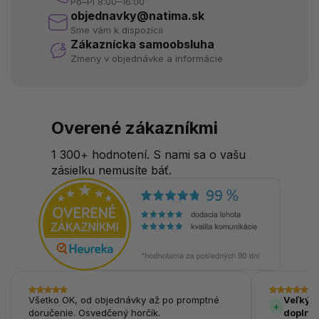
Po–Pi 8:00–16:00
objednavky@natima.sk
Sme vám k dispozícii
Zákaznícka samoobsluha
Zmeny v objednávke a informácie
Overené zákazníkmi
1 300+ hodnotení. S nami sa o vašu
zásielku nemusíte báť.
Všetko OK, od objednávky až po promptné
Veľký v
doručenie. Osvedčený horčík.
doplnk