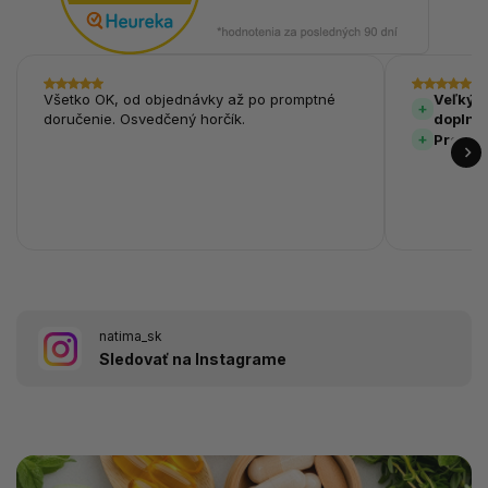
Všetko OK, od objednávky až po promptné
Veľký v
doručenie. Osvedčený horčík.
doplnk
Prehľa
natima_sk
Sledovať na Instagrame