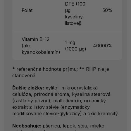
DFE (100
Folát
µg
50%
kyseliny
listovej)
Vitamín B-12
1 mg
(ako
40000%
(1000 µg)
kyanokobalamín)
* referenčná hodnota príjmu; ** RHP nie je
stanovená
Ďalšie zložky:
xylitol, mikrocrystalická
celulóza, prírodná aróma, kyselina stearová
(rastlinný pôvod), maltodextrín, organický
extrakt z listov stévie (enzymaticky
modifikované steviol-glykozidy) a oxid kremičitý.
Neobsahuje:
pšenicu, lepok, sóju, mlieko,