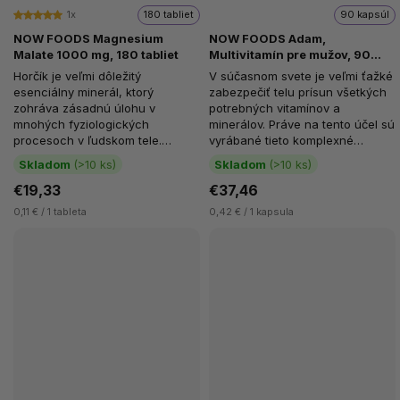
1x
180 tabliet
90 kapsúl
NOW FOODS Magnesium
NOW FOODS Adam,
Malate 1000 mg, 180 tabliet
Multivitamín pre mužov, 90
softgel kapsúl
Horčík je veľmi dôležitý
V súčasnom svete je veľmi ťažké
esenciálny minerál, ktorý
zabezpečiť telu prísun všetkých
zohráva zásadnú úlohu v
potrebných vitamínov a
mnohých fyziologických
minerálov. Práve na tento účel sú
procesoch v ľudskom tele.
vyrábané tieto komplexné
Predovšetkým v súvislosti s
multivitamíny. NOW FOODS
Skladom
(>10 ks)
Skladom
(>10 ks)
únavou, vyčerpaním,...
Adam...
€19,33
€37,46
0,11 € / 1 tableta
0,42 € / 1 kapsula