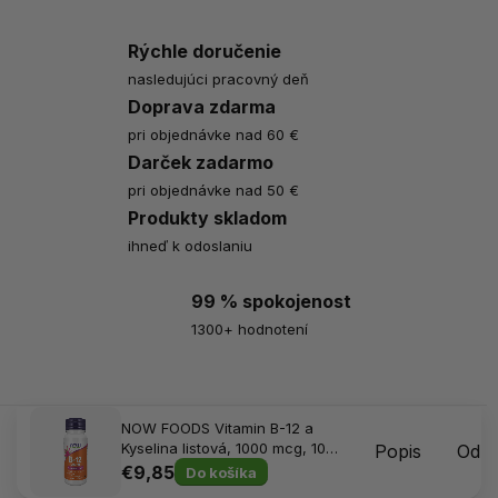
Rýchle doručenie
nasledujúci pracovný deň
Doprava zdarma
pri objednávke nad 60 €
Darček zadarmo
pri objednávke nad 50 €
Produkty skladom
ihneď k odoslaniu
99 % spokojenost
1300+ hodnotení
NOW FOODS Vitamin B-12 a
Kyselina listová, 1000 mcg, 100
Popis
Odpo
pastiliek
€9,85
Do košíka