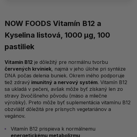
NOW FOODS Vitamín B12 a
Kyselina listová, 1000 μg, 100
pastiliek
Vitamín B12
je dôležitý pre normálnu tvorbu
červených krviniek
, najmä v jeho úlohe pri syntéze
DNA počas delenia buniek. Okrem iného podporuje
tiež zdravý
imunitný a nervový systém
. Vitamín B12
sa ukladá v pečeni, avšak môže byť získaný len zo
stravy živočíšneho pôvodu (mäso a mliečne
výrobky). Preto môže byť suplementácia vitamínu B12
obzvlášť dôležitá pre prísnych vegetariánov a
vegánov.
Vitamín B12 prispieva k normálnemu
energetickému metabolizmu