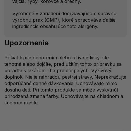
vajcia, ryby, kôrovce a orechy.
Vyrobené v zariadení dodržiavajúcom správnu
výrobnú prax (GMP), ktoré spracováva ďalšie
ingrediencie obsahujúce tieto alergény.
Upozornenie
Pokiaľ trpíte ochorením alebo užívate lieky, ste
tehotná alebo dojčíte, pred užitím tohto prípravku sa
poraďte s lekárom. Iba pre dospelých. Výživový
doplnok. Nie je náhradou pestrej stravy. Neprekračujte
odporúčané denné dávkovanie. Uchovávajte mimo
dosahu detí. Pri tomto produkte sa môže vyskytnúť
prirodzená zmena farby. Uchovávajte na chladnom a
suchom mieste.