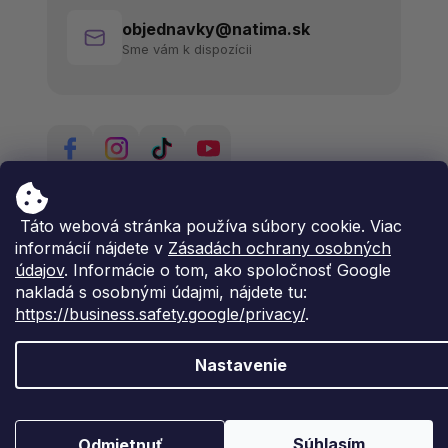
objednavky@natima.sk
Sme vám k dispozícii
Táto webová stránka používa súbory cookie. Viac
informácií nájdete v
Zásadách ochrany osobných
údajov
. Informácie o tom, ako spoločnosť Google
nakladá s osobnými údajmi, nájdete tu:
https://business.safety.google/privacy/
.
Nastavenie
Vytvoril Shoptet Premium
Copyright 2026
Natima
. Všetky práva vyhradené.
Súhlasím
Odmietnuť
Upraviť nastavenie cookies