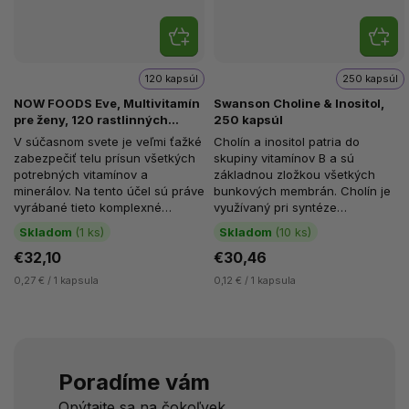
120 kapsúl
250 kapsúl
NOW FOODS Eve, Multivitamín
Swanson Choline & Inositol,
pre ženy, 120 rastlinných
250 kapsúl
kapsúl
V súčasnom svete je veľmi ťažké
Cholín a inositol patria do
zabezpečiť telu prísun všetkých
skupiny vitamínov B a sú
potrebných vitamínov a
základnou zložkou všetkých
minerálov. Na tento účel sú práve
bunkových membrán. Cholín je
vyrábané tieto komplexné
využívaný pri syntéze
multivitamíny. NOW FOODS Eve
acetylcholínu, čo je dôležitý...
Skladom
(1 ks)
Skladom
(10 ks)
je...
€32,10
€30,46
0,27 € / 1 kapsula
0,12 € / 1 kapsula
Poradíme vám
Opýtajte sa na čokoľvek