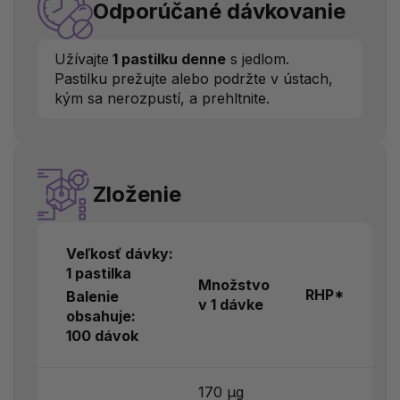
Odporúčané dávkovanie
Užívajte
1 pastilku denne
s jedlom.
Pastilku prežujte alebo podržte v ústach,
kým sa nerozpustí, a prehltnite.
Zloženie
Veľkosť dávky:
1 pastilka
Množstvo
RHP*
Balenie
v 1 dávke
obsahuje:
100 dávok
170 µg