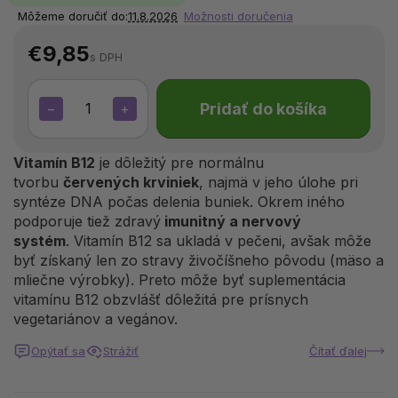
Môžeme doručiť do:
11.8.2026
Možnosti doručenia
€9,85
s DPH
Pridať do košíka
−
+
Vitamín B12
je dôležitý pre normálnu
tvorbu
červených krviniek
, najmä v jeho úlohe pri
syntéze DNA počas delenia buniek. Okrem iného
podporuje tiež zdravý
imunitný a nervový
systém
. Vitamín B12 sa ukladá v pečeni, avšak môže
byť získaný len zo stravy živočíšneho pôvodu (mäso a
mliečne výrobky). Preto môže byť suplementácia
vitamínu B12 obzvlášť dôležitá pre prísnych
vegetariánov a vegánov.
Opýtať sa
Strážiť
Čítať ďalej