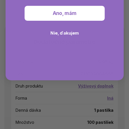
Ano, mám
Nie, ďakujem
Dodatočné parametre
Hmotnosť
0.06 kg
EAN
733739004666
Druh produktu
Výživový doplnok
Forma
Iná
Denná dávka
1 pastilka
Množstvo
100 pastiliek