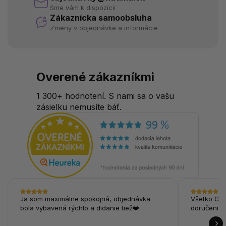
Sme vám k dispozícii
Zákaznícka samoobsluha
Zmeny v objednávke a informácie
Overené zákazníkmi
1 300+ hodnotení. S nami sa o vašu
zásielku nemusíte báť.
Ja som maximálne spokojná, objednávka
Všetko OK,
bola vybavená rýchlo a didanie tiež❤️
doručenie.