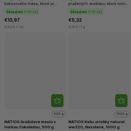
kokosového mäsa, ktoré je
pražených arašidov, ktoré tvoria
lisované za studena, aby si
100% jeho zloženia. Vďaka...
Skladom
(>10 ks)
Skladom
(>10 ks)
zachovalo...
€13,97
€5,32
0,03 € / 1 ml
0,01 € / 1 g
500 g
1000 g
NATIOS Arašidové maslo s
NATIOS Kešu oriešky natural
horkou čokoládou, 500 g
ww320, Nesolené, 1000 g