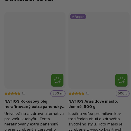
🌱 Vegan
1x
500 ml
1x
500 g
NATIOS Kokosový olej
NATIOS Arašidové maslo,
nerafinovaný extra panenský,
Jemné, 500 g
500 ml
Univerzálna a zdravá alternatíva
Ideálna voľba pre milovníkov
pre vašu kuchyňu. Tento
tradičných chutí a zdravého
nerafinovaný extra panenský
životného štýlu. Toto maslo je
olej je vyrobený z čerstvého
vyrobené z vysoko kvalitných