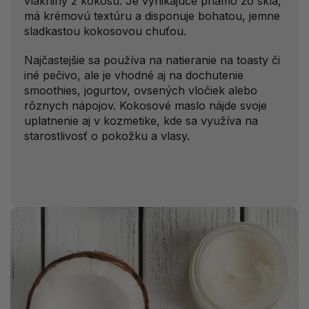
vlákniny z kokosu. Je vynikajúce priamo zo skla,
má krémovú textúru a disponuje bohatou, jemne
sladkastou kokosovou chuťou.
Najčastejšie sa používa na natieranie na toasty či
iné pečivo, ale je vhodné aj na dochutenie
smoothies, jogurtov, ovsených vločiek alebo
rôznych nápojov. Kokosové maslo nájde svoje
uplatnenie aj v kozmetike, kde sa využíva na
starostlivosť o pokožku a vlasy.