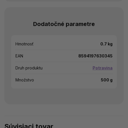
Dodatočné parametre
Hmotnosť
0.7 kg
EAN
8594197630345
Druh produktu
Potravina
Množstvo
500 g
Súvisiaci tovar