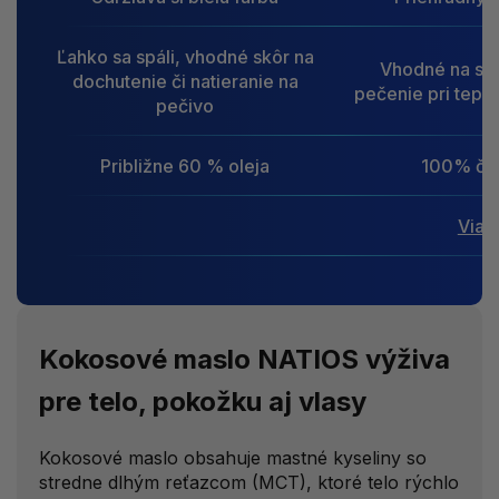
Ľahko sa spáli, vhodné skôr na
Vhodné na sm
dochutenie či natieranie na
pečenie pri tepl
pečivo
Približne 60 % oleja
100% čist
Viac 
Kokosové maslo NATIOS výživa
pre telo, pokožku aj vlasy
Kokosové maslo obsahuje mastné kyseliny so
stredne dlhým reťazcom (MCT), ktoré telo rýchlo