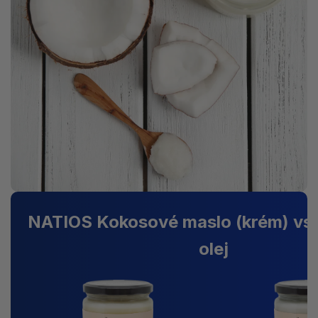
NATIOS Kokosové maslo
(krém)
vs.
olej