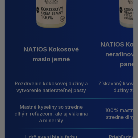
NATIOS Koko
NATIOS Kokosové
nerafinova
maslo jemné
pane
Rozdrvenie kokosovej dužiny a
Získavaný lisov
vytvorenie natierateľnej pasty
dužiny za
Mastné kyseliny so stredne
100% mastné 
dlhým reťazcom, ale aj vláknina
stredne dlhý
a minerály
Udržiava si bielu farbu
Priehľadný p