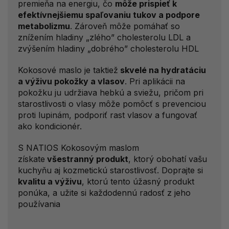
premieňa na energiu, čo
môže prispieť k
efektívnejšiemu spaľovaniu tukov a podpore
metabolizmu
. Zároveň môže pomáhať so
znížením hladiny „zlého” cholesterolu LDL a
zvýšením hladiny „dobrého” cholesterolu HDL
Kokosové maslo je taktiež
skvelé na hydratáciu
a výživu pokožky a vlasov
. Pri aplikácii na
pokožku ju udržiava hebkú a sviežu, pričom pri
starostlivosti o vlasy môže pomôcť s prevenciou
proti lupinám, podporiť rast vlasov a fungovať
ako kondicionér.
S NATIOS Kokosovým maslom
získate
všestranný produkt
, ktorý obohatí vašu
kuchyňu aj kozmetickú starostlivosť. Doprajte si
kvalitu a výživu
, ktorú tento úžasný produkt
ponúka, a užite si každodennú radosť z jeho
používania