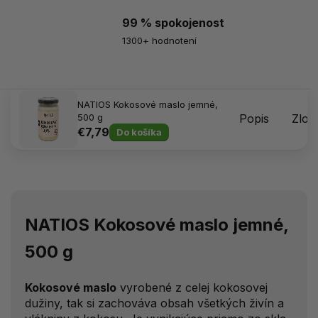
99 % spokojenost
1300+ hodnotení
NATIOS Kokosové maslo jemné,
500 g
Popis
Zlož
€7,79
Do košíka
NATIOS Kokosové maslo jemné,
500 g
Kokosové maslo
vyrobené z celej kokosovej
dužiny, tak si zachováva obsah všetkých živín a