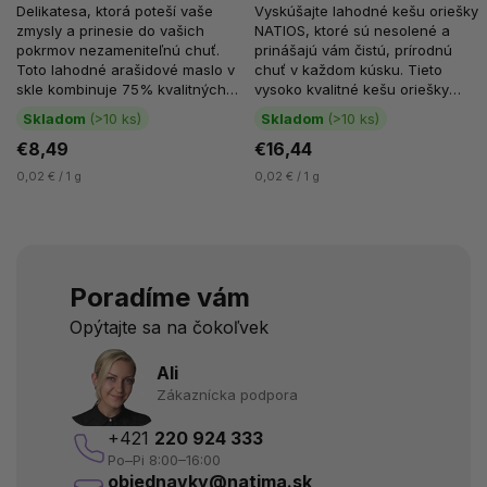
Delikatesa, ktorá poteší vaše
Vyskúšajte lahodné kešu oriešky
zmysly a prinesie do vašich
NATIOS, ktoré sú nesolené a
pokrmov nezameniteľnú chuť.
prinášajú vám čistú, prírodnú
Toto lahodné arašidové maslo v
chuť v každom kúsku. Tieto
skle kombinuje 75% kvalitných
vysoko kvalitné kešu oriešky
arašidov a 25% horkej 70%...
pochádzajú z Vietnamu a sú...
Skladom
(>10 ks)
Skladom
(>10 ks)
€8,49
€16,44
0,02 € / 1 g
0,02 € / 1 g
Poradíme vám
Opýtajte sa na čokoľvek
Ali
Zákaznícka podpora
+421
220 924 333
Po–Pi 8:00–16:00
objednavky@natima.sk