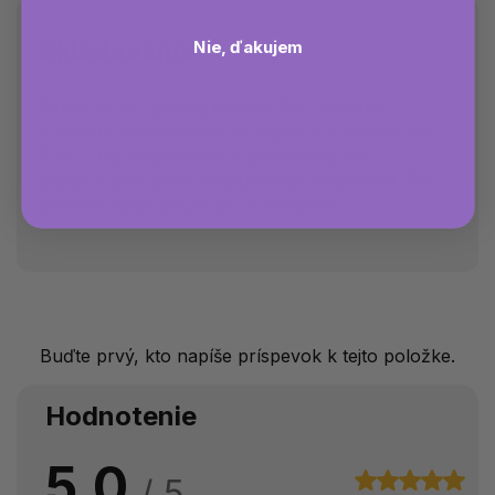
Skladovanie
Nie, ďakujem
Skladujte pri izbovej teplote. Pre získanie
krémovej konzistencie sa odporúča zahriať na
30°C. Olej na povrchu je prirodzený jav,
odporúčame pred konzumáciou premiešať. Po
otvorení spotrebujte do 3 mesiacov.
Buďte prvý, kto napíše príspevok k tejto položke.
Hodnotenie
5,0