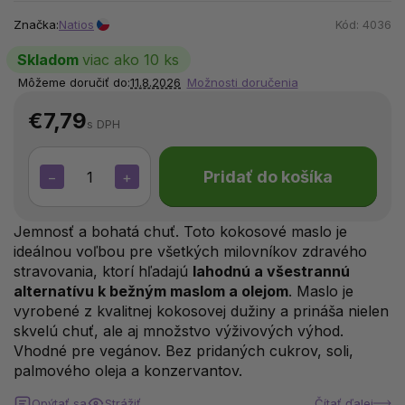
Značka:
Natios
Kód:
4036
Skladom
viac ako 10 ks
Môžeme doručiť do:
11.8.2026
Možnosti doručenia
€7,79
s DPH
Pridať do košíka
−
+
Jemnosť a bohatá chuť. Toto kokosové maslo je
ideálnou voľbou pre všetkých milovníkov zdravého
stravovania, ktorí hľadajú
lahodnú a všestrannú
alternatívu k bežným maslom a olejom
. Maslo je
vyrobené z kvalitnej kokosovej dužiny a prináša nielen
skvelú chuť, ale aj množstvo výživových výhod.
Vhodné pre vegánov. Bez pridaných cukrov, soli,
palmového oleja a konzervantov.
Opýtať sa
Strážiť
Čítať ďalej