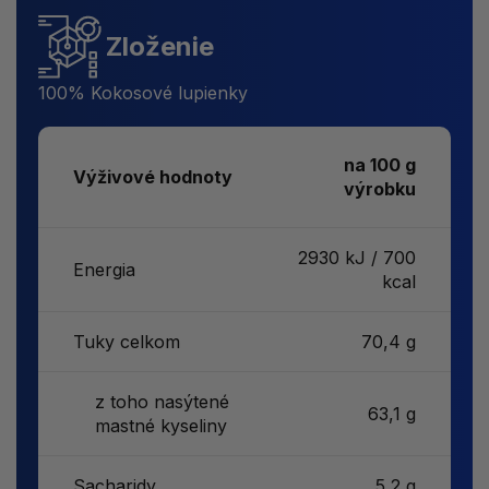
Zloženie
100% Kokosové lupienky
na 100 g
Výživové hodnoty
výrobku
2930 kJ / 700
Energia
kcal
Tuky celkom
70,4 g
z toho nasýtené
63,1 g
mastné kyseliny
Sacharidy
5,2 g