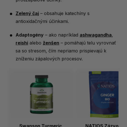
Zelený čaj
– obsahuje katechíny s
antioxidačnými účinkami.
Adaptogény
– ako napríklad
ashwagandha
,
reishi
alebo
ženšen
– pomáhajú telu vyrovnať
sa so stresom, čím nepriamo prispievajú k
zníženiu zápalových procesov.
Swanson Turmeric,
NATIOS Zázvor B