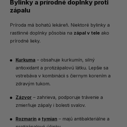
Bylinky a prírodné doplnky proti
zápalu
Príroda má bohatú lekáreň. Niektoré bylinky a
rastlinné doplnky pôsobia na
zápal v tele
ako
prírodné lieky.
Kurkuma
– obsahuje kurkumín, silný
antioxidant a protizápalovú látku. Lepšie sa
vstrebáva v kombinácii s čiernym korením a
zdravým tukom.
Zázvor
– zahrieva, podporuje trávenie a
zmierňuje zápaly i bolesti svalov.
Rozmarín
a
tymian
– majú antibakteriálne a
protizápalové účinky.