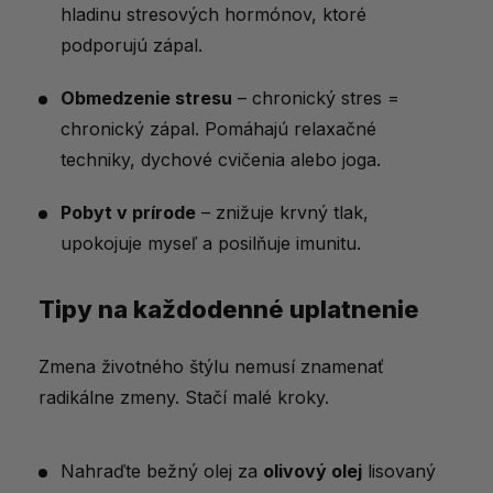
hladinu stresových hormónov, ktoré
podporujú zápal.
Obmedzenie stresu
– chronický stres =
chronický zápal. Pomáhajú relaxačné
techniky, dychové cvičenia alebo joga.
Pobyt v prírode
– znižuje krvný tlak,
upokojuje myseľ a posilňuje imunitu.
Tipy na každodenné uplatnenie
Zmena životného štýlu nemusí znamenať
radikálne zmeny. Stačí malé kroky.
Nahraďte bežný olej za
olivový olej
lisovaný