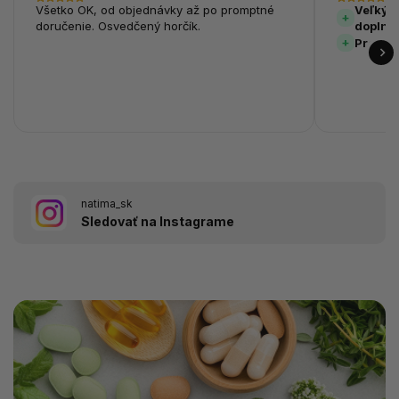
Všetko OK, od objednávky až po promptné
Veľký v
doručenie. Osvedčený horčík.
doplnk
Prehľa
natima_sk
Sledovať na Instagrame