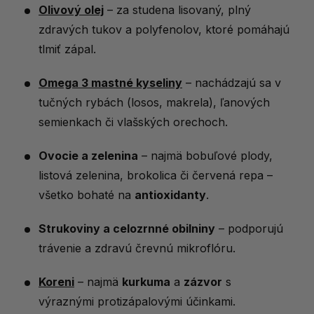
Olivový olej
– za studena lisovaný, plný
zdravých tukov a polyfenolov, ktoré pomáhajú
tlmiť zápal.
Omega 3 mastné kyseliny
– nachádzajú sa v
tučných rybách (losos, makrela), ľanových
semienkach či vlašských orechoch.
Ovocie a zelenina
– najmä bobuľové plody,
listová zelenina, brokolica či červená repa –
všetko bohaté na
antioxidanty
.
Strukoviny a celozrnné obilniny
– podporujú
trávenie a zdravú črevnú mikroflóru.
Koreni
– najmä
kurkuma
a
zázvor
s
výraznými protizápalovými účinkami.