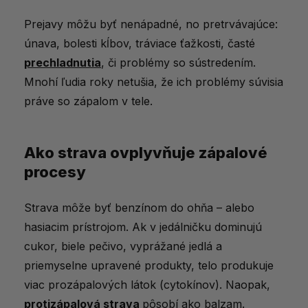
Prejavy môžu byť nenápadné, no pretrvávajúce:
únava, bolesti kĺbov, tráviace ťažkosti, časté
prechladnutia
, či problémy so sústredením.
Mnohí ľudia roky netušia, že ich problémy súvisia
práve so zápalom v tele.
Ako strava
ovplyvňuje
zápalové
procesy
Strava môže byť benzínom do ohňa – alebo
hasiacim prístrojom. Ak v jedálničku dominujú
cukor, biele pečivo, vyprážané jedlá a
priemyselne upravené produkty, telo produkuje
viac prozápalových látok (cytokínov). Naopak,
protizápalová strava
pôsobí ako balzam.