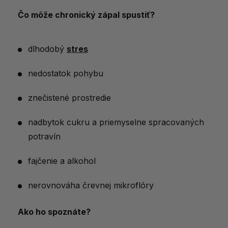
Magazíny, ktoré písali o chronickom
Čo môže chronický zápal spustiť?
zápale
Záver – Na čo nezabudnúť
dlhodobý
stres
nedostatok pohybu
znečistené prostredie
nadbytok cukru a priemyselne spracovaných
potravín
fajčenie a alkohol
nerovnováha črevnej mikroflóry
Ako ho spoznáte?