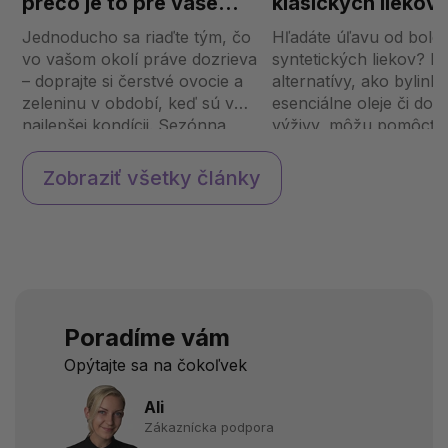
prečo je to pre vaše
klasických liekov 
telo dôležité?
bolesť
Jednoducho sa riaďte tým, čo
Hľadáte úľavu od boles
vo vašom okolí práve dozrieva
syntetických liekov? P
– doprajte si čerstvé ovocie a
alternatívy, ako bylinky
zeleninu v období, keď sú v
esenciálne oleje či dop
najlepšej kondícii. Sezónna
výživy, môžu pomôcť p
strava nie je len krátkodobý
rôznych druhoch bolest
trend, ale prirodzený a
Ktoré z nich sú najúčin
Zobraziť všetky články
rozumný spôsob, ako
ako ich správne použí
podporiť svoje zdravie,
Prečo hľadať prírodné al
posilni...
Poradíme vám
Opýtajte sa na čokoľvek
Ali
Zákaznícka podpora