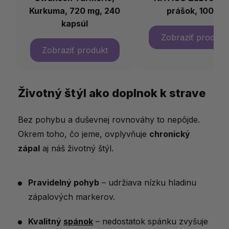
Kurkuma, 720 mg, 240
prášok, 100 g
kapsúl
Životný štýl ako doplnok k strave
Bez pohybu a duševnej rovnováhy to nepôjde.
Okrem toho, čo jeme, ovplyvňuje
chronický
zápal
aj náš životný štýl.
Pravidelný pohyb
– udržiava nízku hladinu
zápalových markerov.
Kvalitný
spánok
– nedostatok spánku zvyšuje