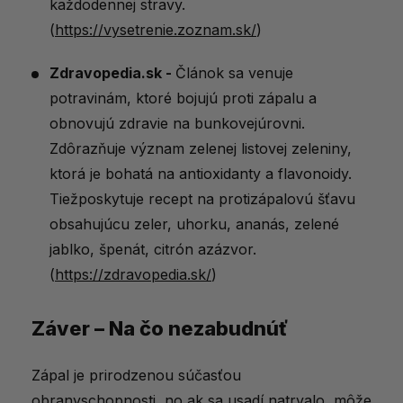
každodennej stravy.
(
https://vysetrenie.zoznam.sk/
)
Zdravopedia.sk -
Článok
sa
venuje
potravinám,
ktoré
bojujú
proti
zápalu
a
obnovujú
zdravie
na
bunkovej
úrovni.
Zdôrazňuje význam zelenej listovej zeleniny,
ktorá je bohatá na antioxidanty a flavonoidy.
Tiežposkytuje recept na protizápalovú šťavu
obsahujúcu zeler, uhorku, ananás, zelené
jablko, špenát, citrón azázvor.
(
https://zdravopedia.sk/
)
Záver – Na čo nezabudnúť
Zápal je prirodzenou súčasťou
obranyschopnosti, no ak sa usadí natrvalo, môže