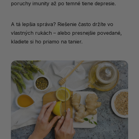
poruchy
imunity
až
po
temné
tiene
depresie.
A
tá
lepšia
správa?
Riešenie
často
držíte
vo
vlastných
rukách –
alebo
presnejšie
povedané,
kladiete
si
ho
priamo
na
tanier.