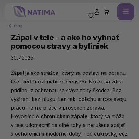
Blog
Zápal v tele - a ako ho vyhnať
pomocou stravy a byliniek
30.7.2025
Zápal
je
ako
strážca,
ktorý
sa
postaví
na
obranu
tela,
keď
hrozí
nebezpečenstvo.
No
ak
sa
zdrží
pridlho,
z
ochrancu
sa
stáva
tichý
škodca.
Bez
výstrah,
bez
hluku.
Len
tak,
potichu
si
robí
svoju
prácu –
a
nie
práve
v
prospech
zdravia.
Hovoríme
o
chronickom
zápale
,
ktorý
sa
môže
v
tele
udomácniť
na
dlhé
roky
a
nerušene
spájať
s
ochoreniami
modernej
doby –
od
cukrovky,
cez