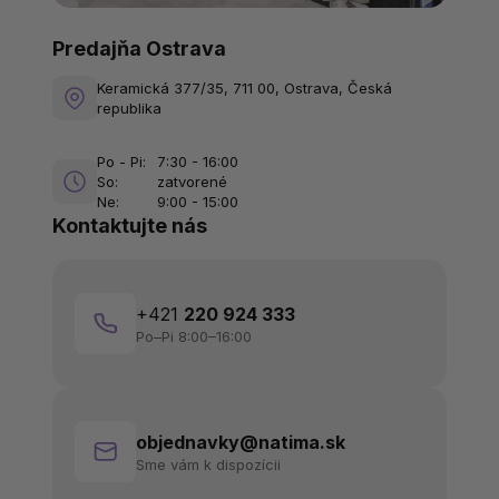
Predajňa Ostrava
Keramická 377/35, 711 00, Ostrava, Česká
republika
Po - Pi:
7:30 - 16:00
So:
zatvorené
Ne:
9:00 - 15:00
Kontaktujte nás
+421
220 924 333
Po–Pi 8:00–16:00
objednavky@natima.sk
Sme vám k dispozícii