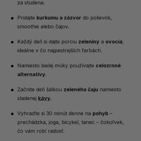
za studena.
Pridajte
kurkumu a zázvor
do polievok,
smoothie alebo čajov.
Každý deň si dajte porciu
zeleniny
a
ovocia
,
ideálne v čo najpestrejších farbách.
Namiesto bielej múky používajte
celozrnné
alternatívy
.
Začnite deň šálkou
zeleného čaju
namiesto
sladenej
kávy
.
Vyhraďte si 30 minút denne na
pohyb
–
prechádzka, joga, bicykel, tanec – čokoľvek,
čo vám robí radosť.