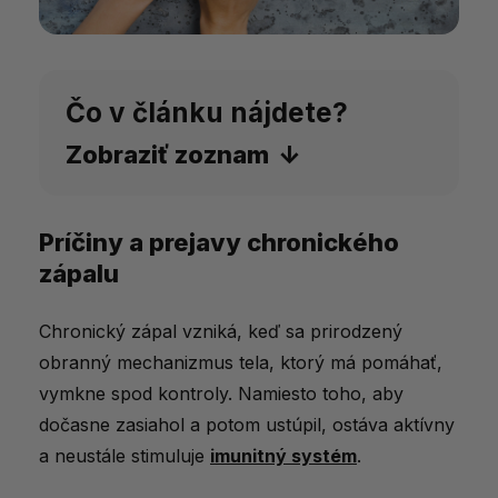
Čo v článku nájdete?
Zobraziť zoznam
Príčiny a prejavy chronického
Príčiny a prejavy chronického zápalu
zápalu
Ako strava ovplyvňuje zápalové procesy
Protizápalová strava: Čo zaradiť do
Chronický zápal vzniká, keď sa prirodzený
jedálnička
obranný mechanizmus tela, ktorý má pomáhať,
vymkne spod kontroly. Namiesto toho, aby
Bylinky a prírodné doplnky proti zápalu
dočasne zasiahol a potom ustúpil, ostáva aktívny
Životný štýl ako doplnok k strave
a neustále stimuluje
imunitný systém
.
Tipy na každodenné uplatnenie