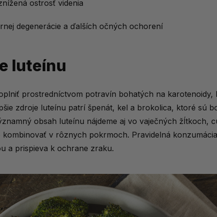
nížená ostrosť videnia
rnej degenerácie a ďalších očných ochorení
e luteínu
oplniť prostredníctvom potravín bohatých na karotenoidy, 
šie zdroje luteínu patrí špenát, kel a brokolica, ktoré sú bo
Významný obsah luteínu nájdeme aj vo vaječných žĺtkoch, cu
o kombinovať v rôznych pokrmoch. Pravidelná konzumácia
ou a prispieva k ochrane zraku.