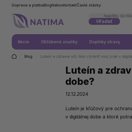
Doprava a platba
Blog
Natios
Kontakt
Časté otázky
Hľadať
Akcie
Obľúbené značky
Doplnky stravy
Blog
Luteín a zdravie očí: Ako chrániť svoj zrak v digit
Luteín a zdrav
dobe?
12.12.2024
Luteín je kľúčový pre ochra
v digitálnej dobe a ktoré potr