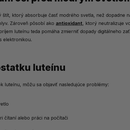
ý štít, ktorý absorbuje časť modrého svetla, než dopadne n
vplyv. Zároveň pôsobí ako
antioxidant
, ktorý neutralizuje v
príjem luteínu teda pomáha zmierniť dopady digitálneho zať
 s elektronikou.
statku luteínu
ok luteínu, môžu sa objaviť nasledujúce problémy:
vetlo
i čítaní alebo práci na počítači