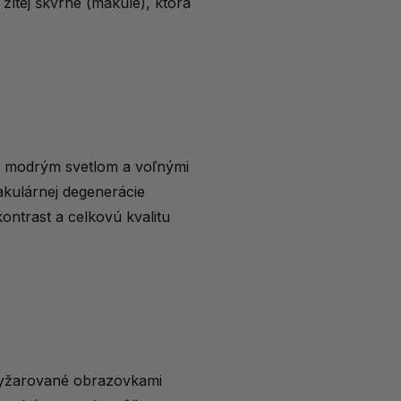
 žltej škvrne (makule), ktorá
ým modrým svetlom a voľnými
akulárnej degenerácie
kontrast a celkovú kvalitu
 vyžarované obrazovkami