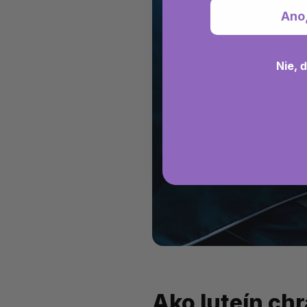
Ano
Nie, 
Ako luteín ch