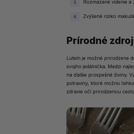
Rozmazané videnie a z
Zvýšené riziko makulá
Prírodné zdroj
Luteín je možné prirodzene d
svojho jedálnička. Medzi najlep
na ďalšie prospešné živiny. 
potraviny, ktoré možno ľahk
zdravie očí prirodzenou cest