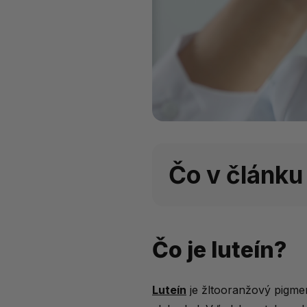
Čo v článku
Čo je luteín?
Čo je luteín?
Prečo je luteín dôležitý p
Ako modré svetlo ovplyv
Luteín
je žltooranžový pigmen