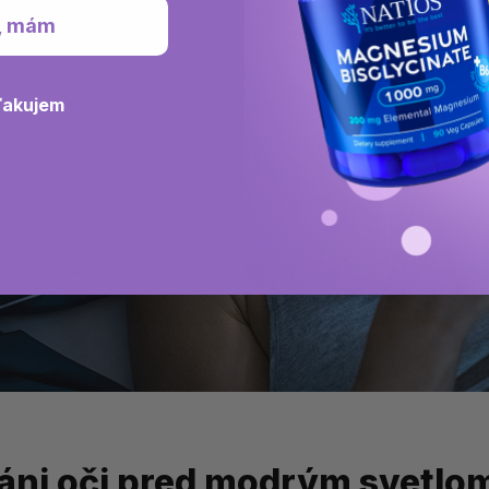
, mám
ďakujem
ráni oči pred modrým svetlo