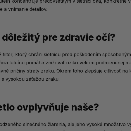
luteín koncentruje predovšetkým v sietnici oka, konkrétne v
ed modrým svetlom?
e a vnímanie detailov.
ínu
n dôležitý pre zdravie očí?
 zdravie očí?
v digitálnej dobe?
ý filter, ktorý chráni sietnicu pred poškodením spôsoben
a očí v digitálnej dobe
ácia luteínu pomáha znižovať riziko vekom podmienenej m
ochrane zraku?
vné príčiny straty zraku. Okrem toho zlepšuje citlivosť na 
ia s vysokou záťažou zraku.
tlo ovplyvňuje naše?
irodzeného slnečného žiarenia, ale jeho vysoké množstvo