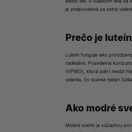
alebo kel. V ľudskom tele sa 
Ako luteín chráni oči pr
je zodpovedná za ostré videni
Príznaky nedostatku lute
Prírodné zdroje luteínu
Prečo je luteí
Ktoré vitamíny podporujú
Ako podporiť zdravie očí 
Luteín funguje ako prirodzen
Luteín: Prirodzená ochran
radikálmi. Pravidelná konzum
Aké magazíny sa venujú 
(VPMD), ktorá patrí medzi hla
videnia, čo ocenia nielen ľud
Ako modré sve
Modré svetlo je súčasťou pr