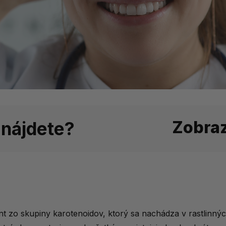
Zobra
 nájdete?
re zdravie očí?
ňuje naše?
t zo skupiny karotenoidov, ktorý sa nachádza v rastlinnýc