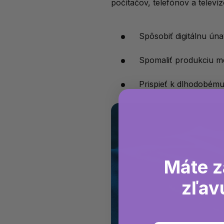
počítačov, telefónov a telev
Spôsobiť digitálnu úna
Spomaliť produkciu me
Prispieť k dlhodobému 
Máte z
zľav