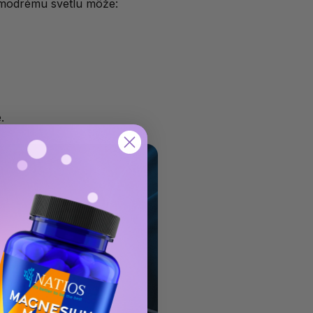
a modrému svetlu môže:
.