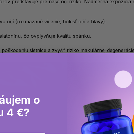
ízorov predstavuje pre naše oči riziko. Nadmerná expozíci
vu očí (rozmazané videnie, bolesť očí a hlavy).
latonínu, čo ovplyvňuje kvalitu spánku.
poškodeniu sietnice a zvýšiť riziko makulárnej degenerácie
áujem o
u 4 €?