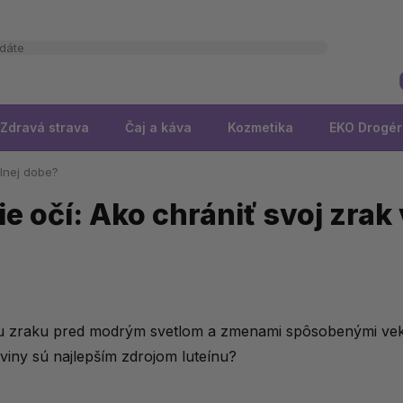
Zdravá strava
Čaj a káva
Kozmetika
EKO Drogér
álnej dobe?
ie očí: Ako chrániť svoj zrak 
nu zraku pred modrým svetlom a zmenami spôsobenými vek
aviny sú najlepším zdrojom luteínu?