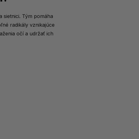
a sietnici. Tým pomáha
oľné radikály vznikajúce
aženia očí a udržať ich