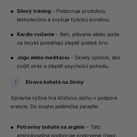
Silový tréning
– Podporuje produkciu
testosterónu a zvyšuje fyzickú kondíciu.
Kardio cvičenie
– Beh, plávanie alebo jazda
na bicykli pomáhajú zlepšiť prietok krvi.
Jógu alebo meditáciu
– Skvelý spôsob, ako
znížiť stres a zlepšiť psychickú pohodu.
Strava bohatá na živiny
Správna výživa hrá kľúčovú úlohu v podpore
erekcie. Do svojho jedálnička zaraďte:
Potraviny bohaté na arginín
– Táto
aminokyselina podporuje prekrvenie (napr.