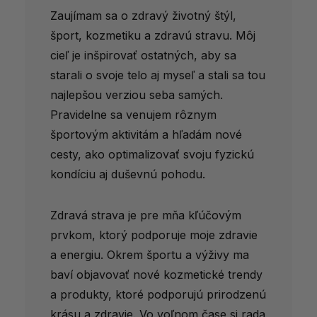
Zaujímam sa o zdravý životný štýl,
šport, kozmetiku a zdravú stravu. Môj
cieľ je inšpirovať ostatných, aby sa
starali o svoje telo aj myseľ a stali sa tou
najlepšou verziou seba samých.
Pravidelne sa venujem rôznym
športovým aktivitám a hľadám nové
cesty, ako optimalizovať svoju fyzickú
kondíciu aj duševnú pohodu.
Zdravá strava je pre mňa kľúčovým
prvkom, ktorý podporuje moje zdravie
a energiu. Okrem športu a výživy ma
baví objavovať nové kozmetické trendy
a produkty, ktoré podporujú prirodzenú
krásu a zdravie. Vo voľnom čase si rada