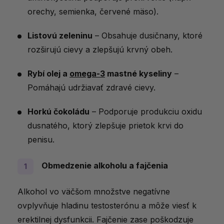
orechy, semienka, červené mäso).
Listovú zeleninu
– Obsahuje dusičnany, ktoré
rozširujú cievy a zlepšujú krvný obeh.
Rybí olej a
omega-3
mastné kyseliny
–
Pomáhajú udržiavať zdravé cievy.
Horkú čokoládu
– Podporuje produkciu oxidu
dusnatého, ktorý zlepšuje prietok krvi do
penisu.
Obmedzenie alkoholu a fajčenia
Alkohol vo väčšom množstve negatívne
ovplyvňuje hladinu testosterónu a môže viesť k
erektilnej dysfunkcii. Fajčenie zase poškodzuje