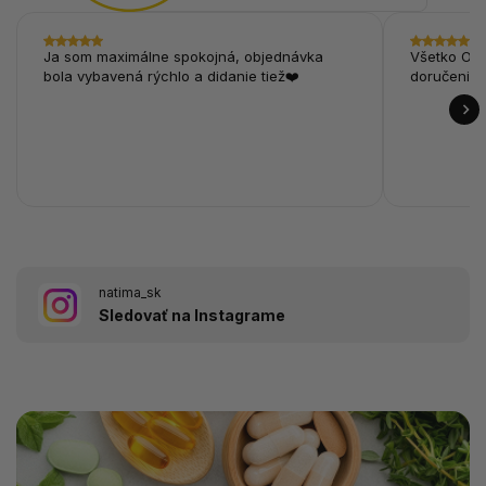
Ja som maximálne spokojná, objednávka
Všetko OK,
bola vybavená rýchlo a didanie tiež❤️
doručenie.
natima_sk
Sledovať na Instagrame