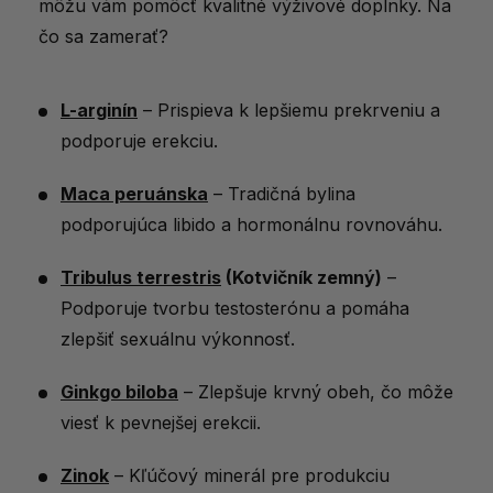
môžu vám pomôcť kvalitné výživové doplnky. Na
čo sa zamerať?
L-arginín
– Prispieva k lepšiemu prekrveniu a
podporuje erekciu.
Maca peruánska
– Tradičná bylina
podporujúca libido a hormonálnu rovnováhu.
Tribulus terrestris
(Kotvičník zemný)
–
Podporuje tvorbu testosterónu a pomáha
zlepšiť sexuálnu výkonnosť.
Ginkgo biloba
– Zlepšuje krvný obeh, čo môže
viesť k pevnejšej erekcii.
Zinok
– Kľúčový minerál pre produkciu