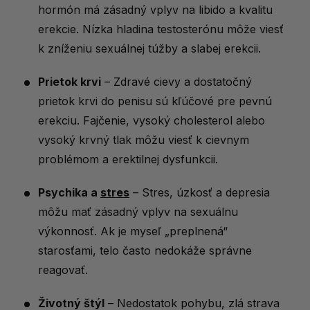
hormón má zásadný vplyv na libido a kvalitu
erekcie. Nízka hladina testosterónu môže viesť
k zníženiu sexuálnej túžby a slabej erekcii.
Prietok krvi
– Zdravé cievy a dostatočný
prietok krvi do penisu sú kľúčové pre pevnú
erekciu. Fajčenie, vysoký cholesterol alebo
vysoký krvný tlak môžu viesť k cievnym
problémom a erektilnej dysfunkcii.
Psychika a
stres
– Stres, úzkosť a depresia
môžu mať zásadný vplyv na sexuálnu
výkonnosť. Ak je myseľ „preplnená“
starosťami, telo často nedokáže správne
reagovať.
Životný štýl
– Nedostatok pohybu, zlá strava