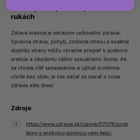
Kľúč k pevnej erekcii je vo vašich
rukách
Zdravá erekcia je odrazom celkového zdravia.
Správna strava, pohyb, zníženie stresu a kvalitné
doplnky stravy môžu výrazne prispieť k podpore
erekcie a zlepšeniu vášho sexuálneho života. Ak
sa chcete cítiť sebavedome a užívať si intímne
chvíle bez obáv, je čas začať sa starať o svoje
zdravie ešte dnes!
Zdroje
https://www.zdravie.sk/clanok/57076/prob
lemy-s-erekciou-pomozu-vam-tieto-