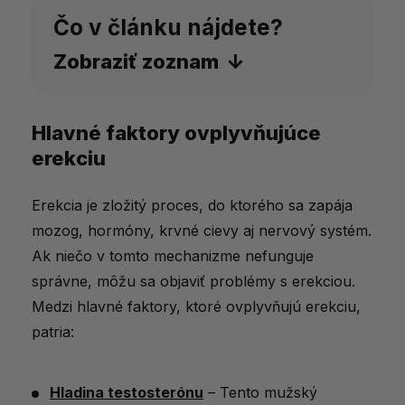
Čo v článku nájdete?
Zobraziť zoznam
Hlavné faktory ovplyvňujúce
Hlavné faktory ovplyvňujúce erekciu
erekciu
Overené metódy na zlepšenie erekcie
Výživové doplnky na podporu erekcie
Erekcia je zložitý proces, do ktorého sa zapája
mozog, hormóny, krvné cievy aj nervový systém.
Kedy vyhľadať odbornú pomoc?
Ak niečo v tomto mechanizme nefunguje
Magazíny ktoré písali o problémoch
správne, môžu sa objaviť problémy s erekciou.
s erekciou
Medzi hlavné faktory, ktoré ovplyvňujú erekciu,
Kľúč k pevnej erekcii je vo vašich rukách
patria:
Hladina testosterónu
– Tento mužský