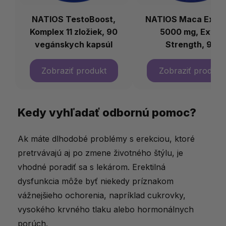
NATIOS TestoBoost,
NATIOS Maca Extra
Komplex 11 zložiek, 90
5000 mg, Extra
vegánskych kapsúl
Strength, 90
vegánskych kapsú
Kedy vyhľadať odbornú pomoc?
Ak máte dlhodobé problémy s erekciou, ktoré
pretrvávajú aj po zmene životného štýlu, je
vhodné poradiť sa s lekárom. Erektilná
dysfunkcia môže byť niekedy príznakom
vážnejšieho ochorenia, napríklad cukrovky,
vysokého krvného tlaku alebo hormonálnych
porúch.