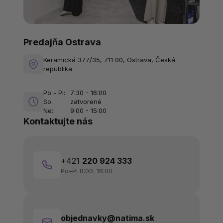
Predajňa Ostrava
Keramická 377/35, 711 00, Ostrava, Česká
republika
Po - Pi:
7:30 - 16:00
So:
zatvorené
Ne:
9:00 - 15:00
Kontaktujte nás
+421
220 924 333
Po–Pi 8:00–16:00
objednavky@natima.sk