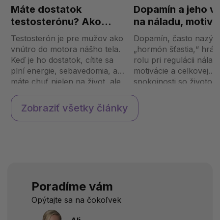
Máte dostatok
Dopamín a jeho v
testosterónu? Ako
na náladu, motivá
spoznať, že vám chýba
spokojnosť so ži
Testosterón je pre mužov ako
Dopamín, často nazýv
a čo s tým robiť
vnútro do motora nášho tela.
„hormón šťastia,“ hrá
Keď je ho dostatok, cítite sa
rolu pri regulácii nálady
plní energie, sebavedomia, a
motivácie a celkovej
máte chuť nielen na život, ale
spokojnosti so životom
aj na sex. Ale čo keď vám
ovplyvňuje našu psych
tento „pohon“ začne
môžeme urobiť pre jeh
Zobraziť všetky články
dochádzať? Pokiaľ sa cítite
prirodzené zvýšenie? Čo je
unavení, máte nízke libido a...
dopamín a ako to fung
tele? Dop...
Poradíme vám
Opýtajte sa na čokoľvek