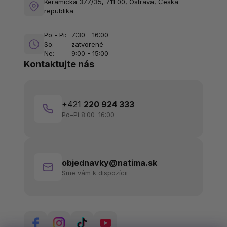
Keramická 377/35, 711 00, Ostrava, Česká
republika
Po - Pi:
7:30 - 16:00
So:
zatvorené
Ne:
9:00 - 15:00
Kontaktujte nás
+421
220 924 333
Po–Pi 8:00–16:00
objednavky@natima.sk
Sme vám k dispozícii