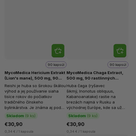
90 kapsúl
90 kapsúl
MycoMedica Hericium Extrakt
MycoMedica Chaga Extract,
(Lion's mane), 500 mg, 90
500 mg, 90 rastlinných
rastlinných kapsúl
kapsúl
Reishi je huba so širokou škálou
Huba čaga (ryšavec
výhod a jej používanie siaha
šikmý, Inonotus obliquus,
tisíce rokov do počiatkov
Kabanoanatake) rastie na
tradičného čínskeho
brezách najmä v Rusku a
bylinkárstva. Je známa aj pod
východnej Európe, kde sa už
názvami lesklá chrpa alebo
stovky rokov používa ako
Skladom
(9 ks)
Skladom
(9 ks)
Ganoderma...
tradičná liečivá huba....
€30,90
€30,90
0,34 € / 1 kapsula
0,34 € / 1 kapsula