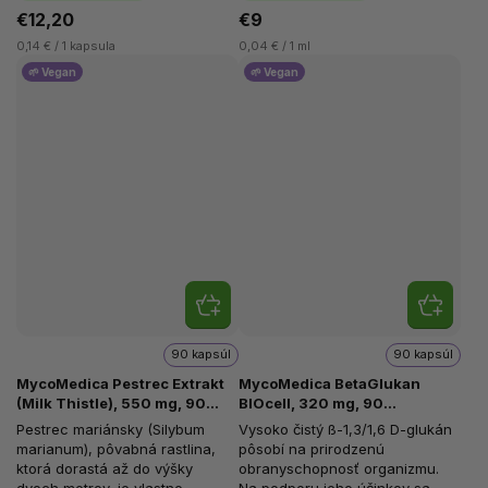
€12,20
€9
0,14 € / 1 kapsula
0,04 € / 1 ml
🌱 Vegan
🌱 Vegan
90 kapsúl
90 kapsúl
MycoMedica Pestrec Extrakt
MycoMedica BetaGlukan
(Milk Thistle), 550 mg, 90
BIOcell, 320 mg, 90
rastlinných kapsúl
rastlinných kapsúl
Pestrec mariánsky (Silybum
Vysoko čistý ß-1,3/1,6 D-glukán
marianum), pôvabná rastlina,
pôsobí na prirodzenú
ktorá dorastá až do výšky
obranyschopnosť organizmu.