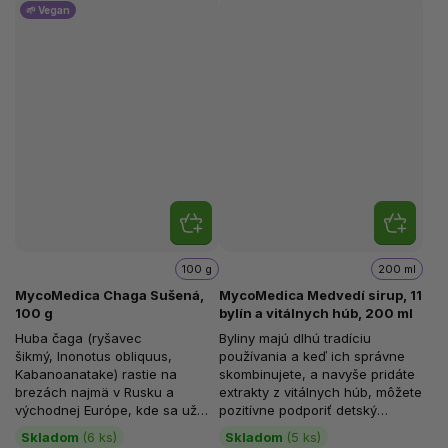
🌱 Vegan
100 g
200 ml
MycoMedica Chaga Sušená,
MycoMedica Medvedí sirup, 11
100 g
bylín a vitálnych húb, 200 ml
Huba čaga (ryšavec
Byliny majú dlhú tradíciu
šikmý, Inonotus obliquus,
používania a keď ich správne
Kabanoanatake) rastie na
skombinujete, a navyše pridáte
brezách najmä v Rusku a
extrakty z vitálnych húb, môžete
východnej Európe, kde sa už
pozitívne podporiť detský
stovky rokov používa ako
organizmus, a to...
Skladom
(6 ks)
Skladom
(5 ks)
tradičná liečivá huba....