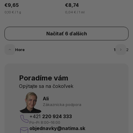
€9,65
€8,74
0,10 € / 1 g
0,04 € / 1 ml
Načítať 6 ďalších
Hore
1
2
Poradíme vám
Opýtajte sa na čokoľvek
Ali
Zákaznícka podpora
+421
220 924 333
Po–Pi 8:00–16:00
objednavky@natima.sk