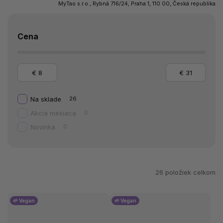
MyTao s.r.o., Rybná 716/24, Praha 1, 110 00, Česká republika
Cena
€
8
€
31
Na sklade
26
Akcia mesiaca
0
Novinka
0
26
položiek celkom
🌱 Vegan
🌱 Vegan