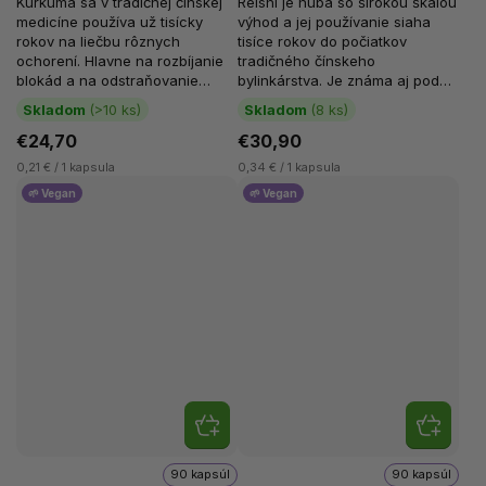
Kurkuma sa v tradičnej čínskej
Reishi je huba so širokou škálou
medicíne používa už tisícky
výhod a jej používanie siaha
rokov na liečbu rôznych
tisíce rokov do počiatkov
ochorení. Hlavne na rozbíjanie
tradičného čínskeho
blokád a na odstraňovanie
bylinkárstva. Je známa aj pod
vlhkého tepla z tela. Kurkumín...
názvami lesklá chrpa alebo
Skladom
(>10 ks)
Skladom
(8 ks)
Ganoderma...
€24,70
€30,90
0,21 € / 1 kapsula
0,34 € / 1 kapsula
🌱 Vegan
🌱 Vegan
90 kapsúl
90 kapsúl