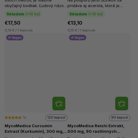
dvoch metrov, je vlastne
Na podporu jeho účinkov sa
obyčajný bodliak. Ľudový názov
pridáva aj acerola, ktorá je
tejto rastliny je Kristova koruna
vynikajúcim zdrojom
Skladom
(>10 ks)
Skladom
(>10 ks)
alebo...
vitamínu C....
€17,50
€13,10
0,19 € / 1 kapsula
0,15 € / 1 kapsula
🌱 Vegan
🌱 Vegan
1x
120 kapsúl
90 kapsúl
MycoMedica Curcumin
MycoMedica Reishi Extrakt,
Extract (Kurkumín), 300 mg,
500 mg, 90 rastlinných
120 rastlinných kapsúl
kapsúl