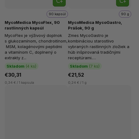
90 kapsúl
90 g
MycoMedica MycoFlex, 90
MycoMedica MycoGastro,
rastlinných kapsúl
Prášok, 90 g
MycoFlex je výživový doplnok
Zmes MycoGastro je
s glukozamínom, chondroitínom,
kombináciou starostlivo
MSM, kolagénovými peptidmi
vybraných rastlinných zložiek a
a vitamínom C, doplnený o
húb inšpirovaná tradičnými
extrakty z...
receptúrami.
Obsahuje hericium, sladké...
Skladom
(4 ks)
Skladom
(7 ks)
€30,31
€21,52
0,34 € / 1 kapsula
0,24 € / 1 g