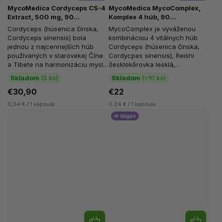
MycoMedica Cordyceps CS-4
MycoMedica MycoComplex,
Extract, 500 mg, 90
Komplex 4 húb, 90
rastlinných kapsúl
rastlinných kapsúl
Cordyceps (húsenica čínska,
MycoComplex je vyváženou
Cordyceps sinensis) bola
kombináciou 4 vitálnych húb
jednou z najcennejších húb
Cordyceps (húsenica čínska,
používaných v starovekej Číne
Cordycpes sinensis), Reishi
a Tibete na harmonizáciu mysle
(lesklokôrovka lesklá,
a tela. Táto cudzokrajná huba
Ganoderma lucidum), Agaricus...
Skladom
(5 ks)
Skladom
(>10 ks)
je...
€30,90
€22
0,34 € / 1 kapsula
0,24 € / 1 kapsula
🌱 Vegan