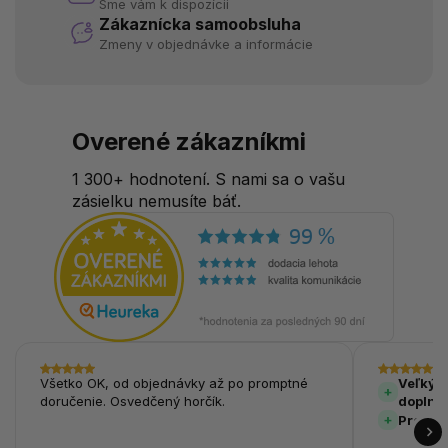
Sme vám k dispozícii
Zákaznícka samoobsluha
Zmeny v objednávke a informácie
Overené zákazníkmi
1 300+ hodnotení. S nami sa o vašu
zásielku nemusíte báť.
Všetko OK, od objednávky až po promptné
Veľký v
doručenie. Osvedčený horčík.
doplnk
Prehľa