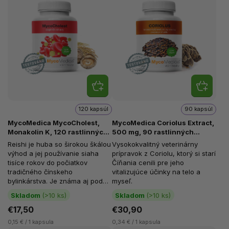
120 kapsúl
90 kapsúl
MycoMedica MycoCholest,
MycoMedica Coriolus Extract,
Monakolin K, 120 rastlinných
500 mg, 90 rastlinných
kapsúl
kapsúl
Reishi je huba so širokou škálou
Vysokokvalitný veterinárny
výhod a jej používanie siaha
prípravok z Coriolu, ktorý si starí
tisíce rokov do počiatkov
Číňania cenili pre jeho
tradičného čínskeho
vitalizujúce účinky na telo a
bylinkárstva. Je známa aj pod
myseľ.
názvami lesklá chrpa alebo
Skladom
(>10 ks)
Skladom
(>10 ks)
Ganoderma...
€17,50
€30,90
0,15 € / 1 kapsula
0,34 € / 1 kapsula