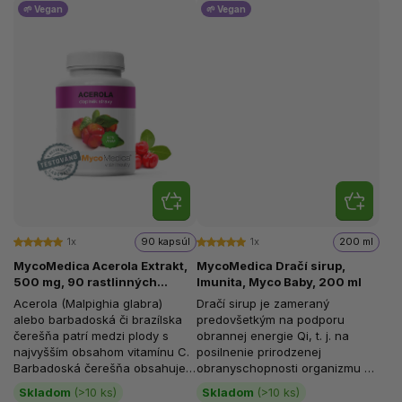
🌱 Vegan
🌱 Vegan
1x
90 kapsúl
1x
200 ml
MycoMedica Acerola Extrakt,
MycoMedica Dračí sirup,
500 mg, 90 rastlinných
Imunita, Myco Baby, 200 ml
kapsúl
Acerola (Malpighia glabra)
Dračí sirup je zameraný
alebo barbadoská či brazílska
predovšetkým na podporu
čerešňa patrí medzi plody s
obrannej energie Qi, t. j. na
najvyšším obsahom vitamínu C.
posilnenie prirodzenej
Barbadoská čerešňa obsahuje
obranyschopnosti organizmu a
až 30x viac vitamínu C ako...
na doplnenie celkovej sily pri
Skladom
(>10 ks)
Skladom
(>10 ks)
únave a...