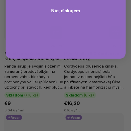
Nie, ďakujem
200 ml
100 g
MycoMedica Opičí sirup,
MycoMedica BIO Cordyceps
Kľud, 14 byliniek a vitálnych
Prášok, 100 g
húb, 200 ml
Panda sirup je svojím zložením
Cordyceps (húsenica čínska,
zameraný predovšetkým na
Cordyceps sinensis) bola
nerovnováhu, blokády a
jednou z najcennejších húb
protipohyby vo Fei (pľúcach). Je
používaných v starovekej Číne
užitočný pri stavoch, keď pľúca
a Tibete na harmonizáciu mysle
posielajú energiu Qi nahor...
a tela. Táto cudzopasná huba
Skladom
(>10 ks)
Skladom
(6 ks)
je...
€9
€16,20
0,04 € / 1 ml
0,16 € / 1 g
🌱 Vegan
🌱 Vegan