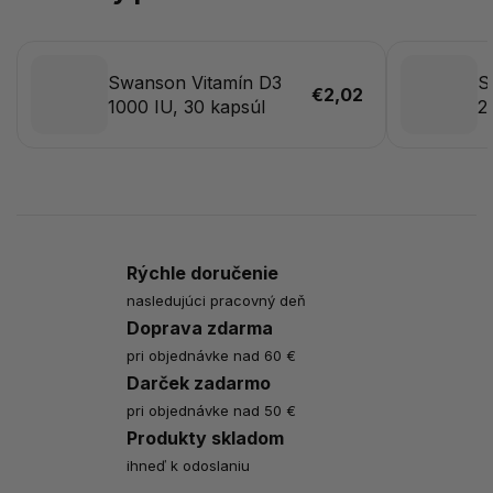
Swanson Vitamín D3
S
€2,02
1000 IU, 30 kapsúl
2
Rýchle doručenie
nasledujúci pracovný deň
Doprava zdarma
pri objednávke nad 60 €
Darček zadarmo
pri objednávke nad 50 €
Produkty skladom
ihneď k odoslaniu