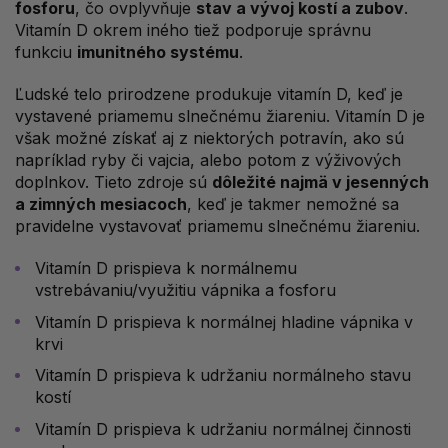
fosforu
, čo ovplyvňuje
stav a vývoj kostí a zubov
.
Vitamín D okrem iného tiež podporuje správnu
funkciu
imunitného systému
.
Ľudské telo prirodzene produkuje vitamín D, keď je
vystavené priamemu slnečnému žiareniu. Vitamín D je
však možné získať aj z niektorých potravín, ako sú
napríklad ryby či vajcia, alebo potom z výživových
doplnkov. Tieto zdroje sú
dôležité najmä v jesenných
a zimných mesiacoch
, keď je takmer nemožné sa
pravidelne vystavovať priamemu slnečnému žiareniu.
Vitamín D prispieva k normálnemu
vstrebávaniu/využitiu vápnika a fosforu
Vitamín D prispieva k normálnej hladine vápnika v
krvi
Vitamín D prispieva k udržaniu normálneho stavu
kostí
Vitamín D prispieva k udržaniu normálnej činnosti