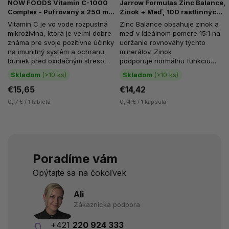
NOW FOODS Vitamin C-1000
Jarrow Formulas Zinc Balance,
Complex - Pufrovaný s 250 mg
Zinok + Meď, 100 rastlinných
bioflavonoidov, 90 tabliet
kapsúl
Vitamín C je vo vode rozpustná
Zinc Balance obsahuje zinok a
mikroživina, ktorá je veľmi dobre
meď v ideálnom pomere 15:1 na
známa pre svoje pozitívne účinky
udržanie rovnováhy týchto
na imunitný systém a ochranu
minerálov. Zinok
buniek pred oxidačným stresom.
podporuje normálnu funkciu
Vitamín C je...
imunitného systému, prispieva
Skladom
(>10 ks)
Skladom
(>10 ks)
k...
€15,65
€14,42
0,17 € / 1 tableta
0,14 € / 1 kapsula
Poradíme vám
Opýtajte sa na čokoľvek
Ali
Zákaznícka podpora
+421
220 924 333