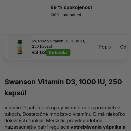
99 % spokojenost
1300+ hodnotení
Swanson Vitamín D3 1000 IU,
250 kapsúl
Popis
Odpo
€8,63
Do košíka
Swanson Vitamín D3, 1000 IU, 250
kapsúl
Vitamín D patrí do skupiny vitamínov rozpustných v
tukoch. Dostatočné množstvo vitamínu D má niekoľko
dôležitých funkcií. Medzi tie pravdepodobne
najzásadnejšie patrí regulácia
vstrebávania vápnika a