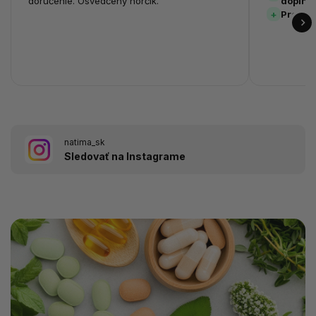
doručenie. Osvedčený horčík.
doplnk
Prehľa
natima_sk
Sledovať na Instagrame