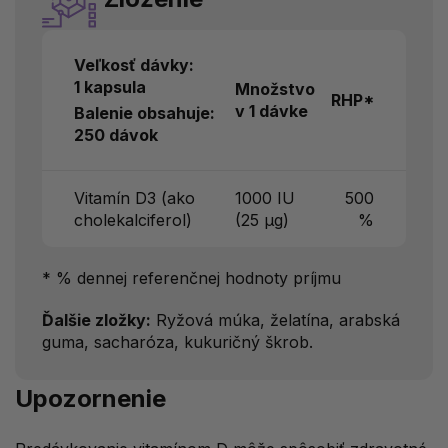
Veľkosť dávky:
1 kapsula
Množstvo
RHP*
v 1 dávke
Balenie obsahuje:
250 dávok
Vitamín D3 (ako
1000 IU
500
cholekalciferol)
(25 μg)
%
* % dennej referenčnej hodnoty príjmu
Ďalšie zložky:
Ryžová múka, želatína, arabská
guma, sacharóza, kukuričný škrob.
Upozornenie