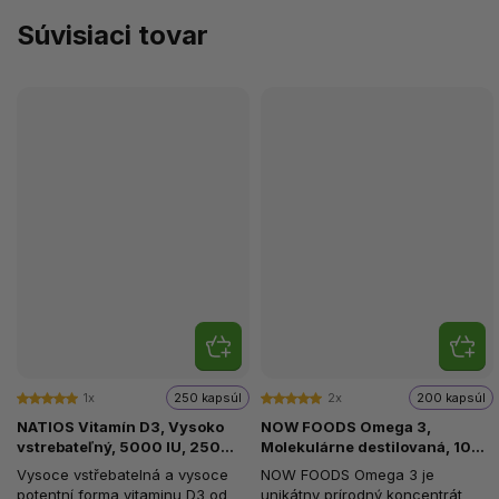
Súvisiaci tovar
1x
250 kapsúl
2x
200 kapsúl
NATIOS Vitamín D3, Vysoko
NOW FOODS Omega 3,
vstrebateľný, 5000 IU, 250
Molekulárne destilovaná, 1000
softgel kapsúl (s olivovým
mg, 200 softgel kapsúl
Vysoce vstřebatelná a vysoce
NOW FOODS Omega 3 je
olejom)
potentní forma vitaminu D3 od
unikátny prírodný koncentrát