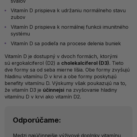
svalov
Vitamín D prispieva k udržaniu normálneho stavu
zubov
Vitamín D prispieva k normálnej funkcii imunitného
systému
Vitamín D sa podieľa na procese delenia buniek
Vitamín D je dostupný v dvoch formách, ktorými
sú ergokalciferol (D2) a
cholekalciferol (D3)
. Tieto
dve formy sa od seba mierne líšia. Obe formy zvyšujú
hladinu vitamínu D v krvi a obe formy poskytujú
benefity vitamínu D. Výskumy však poukazujú na to,
že vitamín D3 je
účinnejsi
na zvyšovanie hladiny
vitamínu D v krvi ako vitamín D2.
Odporúčame:
Medzi najúčinnejšie výživové doplnky vitamínu