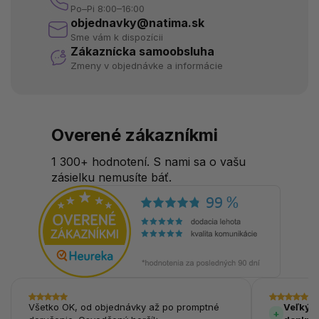
Po–Pi 8:00–16:00
objednavky@natima.sk
Sme vám k dispozícii
Zákaznícka samoobsluha
Zmeny v objednávke a informácie
Overené zákazníkmi
1 300+ hodnotení. S nami sa o vašu
zásielku nemusíte báť.
Všetko OK, od objednávky až po promptné
Veľký v