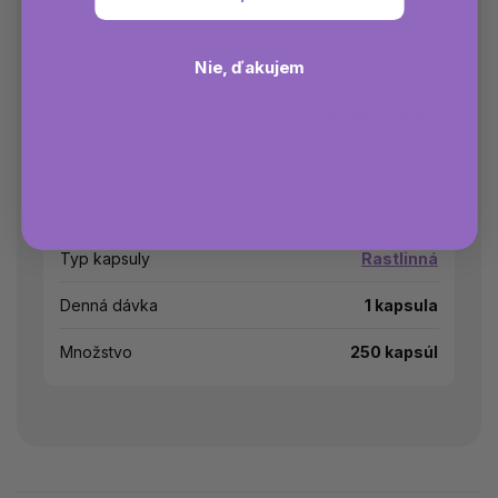
Nie, ďakujem
Hmotnosť
0.1 kg
EAN
087614110301
Druh produktu
Výživový doplnok
Forma
Kapsula
Typ kapsuly
Rastlinná
Denná dávka
1 kapsula
Množstvo
250 kapsúl