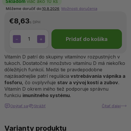
Skladom
viac ako 10 ks
Môžeme doručiť do:
10.8.2026
Možnosti doručenia
€8,63
s DPH
Pridať do košíka
−
+
Vitamín D patrí do skupiny vitamínov rozpustných v
tukoch. Dostatočné množstvo vitamínu D má niekoľko
dôležitých funkcií. Medzi tie pravdepodobne
najzásadnejšie patrí regulácia
vstrebávania vápnika a
fosforu
, čo ovplyvňuje
stav a vývoj kostí a zubov
.
Vitamín D okrem iného tiež podporuje správnu
funkciu
imunitného systému
.
Opýtať sa
Strážiť
Čítať ďalej
Varianty produktu