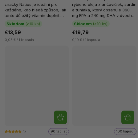
značky Natios je ideální pro
rybieho oleja z ančovičiek, sardín
každého, kdo hledá způsob, jak
a tuniaka, ktorý obsahuje 360
tento důležitý vitamin doplnit.
mg EPA a 240 mg DHA v dvoch...
Vitamin D3 je...
Skladom
(>10 ks)
Skladom
(>10 ks)
€13,59
€19,79
0,05 € / 1 kapsula
0,10 € / 1 kapsula
1x
90 tabliet
100 kapsúl