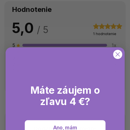
Hodnotenie
5,0
1 hodnotenie
5
1x
4
0x
3
0x
2
0x
1
0x
Pridať hodnotenie
Máte záujem o
zľavu 4 €?
Ano, mám
Dodatočné parametre