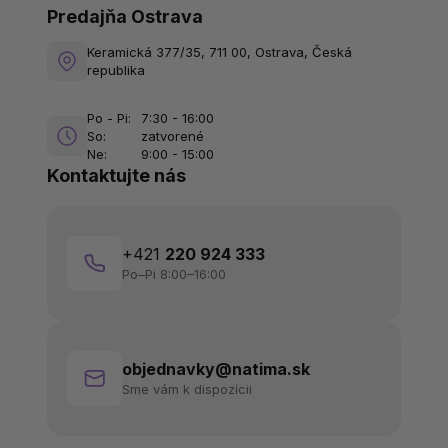
Predajňa Ostrava
Keramická 377/35, 711 00, Ostrava, Česká
republika
Po - Pi:
7:30 - 16:00
So:
zatvorené
Ne:
9:00 - 15:00
Kontaktujte nás
+421
220 924 333
Po–Pi 8:00–16:00
objednavky@natima.sk
Sme vám k dispozícii