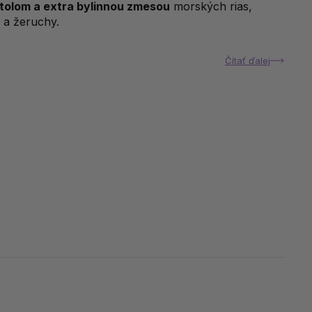
itolom a extra bylinnou zmesou
morských rias,
k a žeruchy.
Čítať ďalej