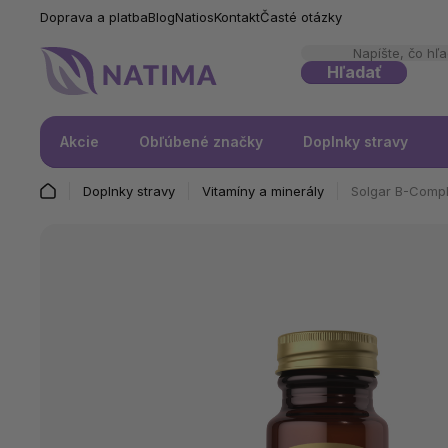
Doprava a platba
Blog
Natios
Kontakt
Časté otázky
Hľadať
Akcie
Obľúbené značky
Doplnky stravy
Doplnky stravy
Vitamíny a minerály
Solgar B-Compl