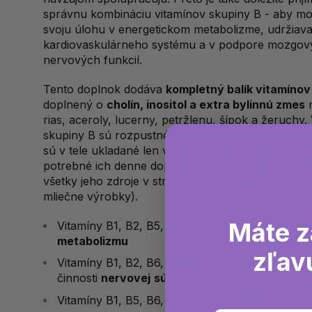
správnu kombináciu vitamínov skupiny B - aby moh
svoju úlohu v energetickom metabolizme, udržiava
kardiovaskulárneho systému a v podpore mozgov
nervových funkcií.
Tento doplnok dodáva
kompletný balík vitamínov
doplnený o
cholín, inositol a extra bylinnú zmes
rias, aceroly, lucerny, petržlenu, šípok a žeruchy.
skupiny B sú rozpustné vo vode a s výnimkou vit
sú v tele ukladané len v obmedzenom množstve, a 
potrebné ich denne dopĺňať. Vitamín B12 je uložen
všetky jeho zdroje v strave sú živočíšneho pôvod
mliečne výrobky).
Máte z
Vitamíny B1, B2, B5, B6, B12, biotín a niacín p
metabolizmu
zľav
Vitamíny B1, B2, B6, B12, biotín, niacín, cholín a
činnosti
nervovej
sústavy
Vitamíny B1, B5, B6, B12, inositol a niacín prisp