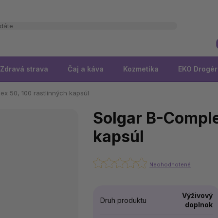
Zdravá strava
Čaj a káva
Kozmetika
EKO Drogér
ex 50, 100 rastlinných kapsúl
Solgar B-Comple
kapsúl
Neohodnotené
Výživový
Druh produktu
doplnok