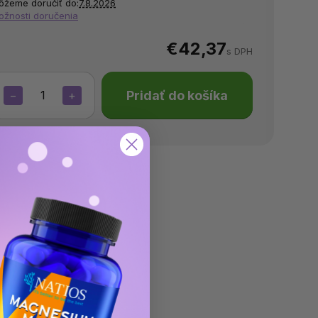
ôžeme doručiť do:
7.8.2026
ožnosti doručenia
€42,37
s DPH
Pridať do košíka
−
+