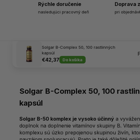
Rýchle doručenie
Doprava 
nasledujúci pracovný deň
pri objednáv
Solgar B-Complex 50, 100 rastlinných
kapsúl
€42,37
Do košíka
Solgar B-Complex 50, 100 rastli
kapsúl
Solgar B-50 komplex je vysoko účinný
a vyvážen
doplnok na doplnenie vitamínov skupiny B. Vitamí
komplexu sú úzko prepojenou skupinou živín, ktor
navzájom spolupracujú. Preto je také dôležité prijí