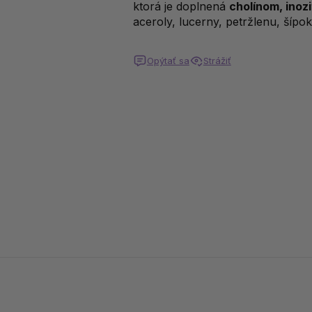
ktorá je doplnená
cholínom, inoz
aceroly, lucerny, petržlenu, šípo
Opýtať sa
Strážiť