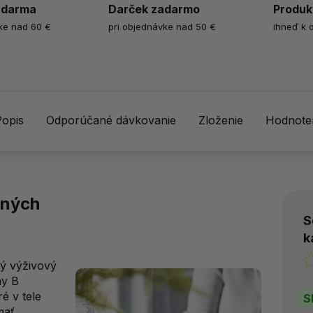
zdarma
Darček zadarmo
Produk
ke nad 60 €
pri objednávke nad 50 €
ihneď k 
Popis
Odporúčané dávkovanie
Zloženie
Hodnoten
nných
S
k
ý výživový
ny B
é v tele
S
mať