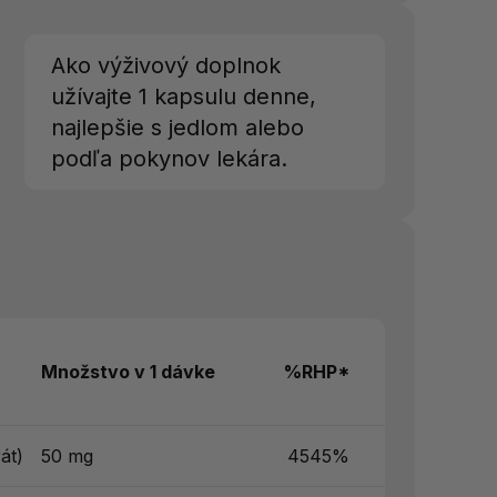
Ako výživový doplnok
užívajte 1 kapsulu denne,
najlepšie s jedlom alebo
podľa pokynov lekára.
Množstvo v 1 dávke
%RHP*
át)
50 mg
4545%