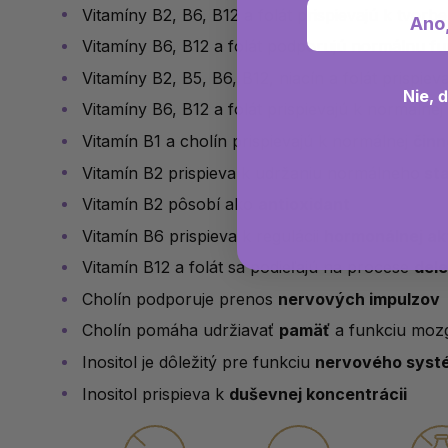
Vitamíny B2, B6, B12 a folát prispievajú k tvorb
Ano
Vitamíny B6, B12 a folát podporujú normálnu f
Vitamíny B2, B5, B6, B12, niacín a folát prispieva
Nie, 
Vitamíny B6, B12 a folát prispievajú k normálne
Vitamín B1 a cholín prispievajú k normálnej
činn
Vitamín B2 prispieva k udržaniu normálneho
sta
Vitamín B2 pôsobí ako
antioxidant
Vitamín B6 prispieva k regulácii
hormonálnej akt
Vitamín B12 a folát sa podieľajú na procese
dele
Cholín podporuje prenos
nervových impulzov
Cholín pomáha udržiavať
pamäť
a funkciu moz
Inositol je dôležitý pre funkciu
nervového syst
Inositol prispieva k
duševnej koncentrácii