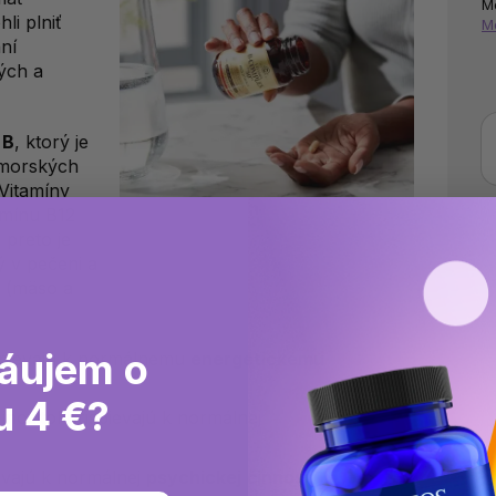
M
li plniť
M
ní
ých a
 B
, ktorý je
morských
 Vitamíny
amínu B12
preto je
ý v pečeni a
u (mäso a
áujem o
rispievajú k normálnemu
energetickému
u 4 €?
 inositol prispievajú k normálnej
ievajú k normálnej
psychickej
činnosti