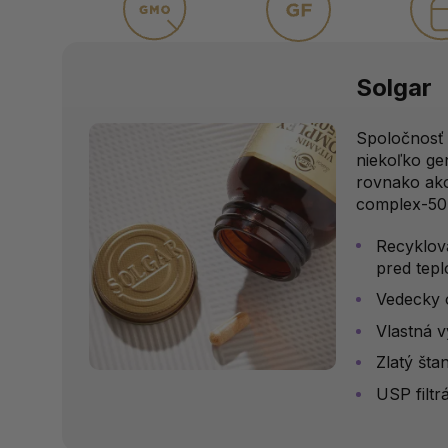
Solgar
Spoločnosť 
niekoľko ge
rovnako ako
complex-50
Recyklova
pred tep
Vedecky 
Vlastná 
Zlatý šta
USP filtr