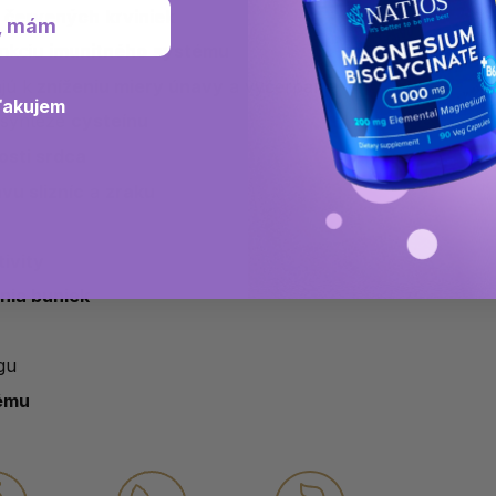
e
červených
krviniek
, mám
unkciu
imunitného
systému
jú k
zníženiu miery únavy
a vyčerpania
ďakujem
j syntéze
cysteínu
osti srdca
vu slizníc
a
zraku
ivity
nia buniek
gu
ému