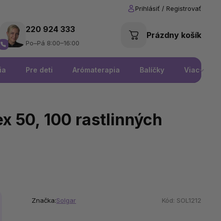
220 924 333
Prázdny košík
Po–Pá 8:00–16:00
ia
Pre deti
Arómaterapia
Balíčky
Viac
x 50, 100 rastlinných
Značka:
Solgar
Kód:
SOL1212