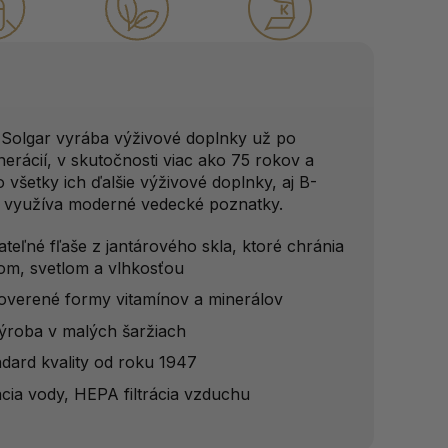
Solgar vyrába výživové doplnky už po
nerácií, v skutočnosti viac ako 75 rokov a
 všetky ich ďalšie výživové doplnky, aj B-
 využíva moderné vedecké poznatky.
teľné fľaše z jantárového skla, ktoré chránia
lom, svetlom a vlhkosťou
overené formy vitamínov a minerálov
výroba v malých šaržiach
ndard kvality od roku 1947
ácia vody, HEPA filtrácia vzduchu