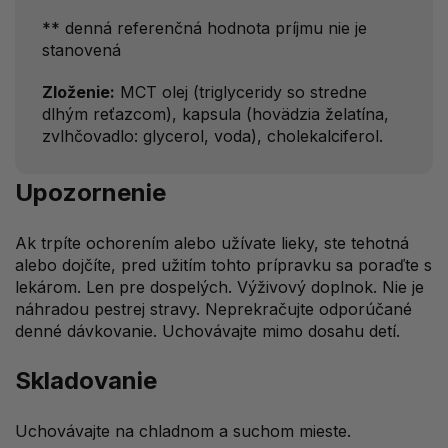
** denná referenčná hodnota príjmu nie je
stanovená
Zloženie:
MCT olej (triglyceridy so stredne
dlhým reťazcom), kapsula (hovädzia želatína,
zvlhčovadlo: glycerol, voda), cholekalciferol.
Upozornenie
Ak trpíte ochorením alebo užívate lieky, ste tehotná
alebo dojčíte, pred užitím tohto prípravku sa poraďte s
lekárom. Len pre dospelých. Výživový doplnok. Nie je
náhradou pestrej stravy. Neprekračujte odporúčané
denné dávkovanie. Uchovávajte mimo dosahu detí.
Skladovanie
Uchovávajte na chladnom a suchom mieste.