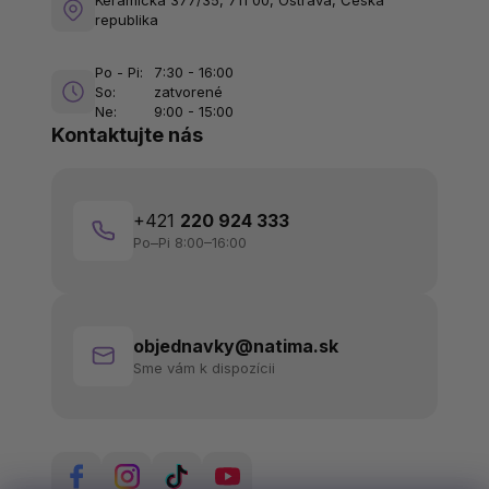
republika
Po - Pi:
7:30 - 16:00
So:
zatvorené
Ne:
9:00 - 15:00
Kontaktujte nás
+421
220 924 333
Po–Pi 8:00–16:00
objednavky@natima.sk
Sme vám k dispozícii