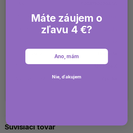
EAN
5904139920466
Máte záujem o
Druh produktu
Výživový doplnok
zľavu 4 €?
Forma
Kapsula
Typ kapsuly
Softgelová
Denná dávka
1 kapsula
Ano, mám
Množstvo
120 kapsúl
Nie, ďakujem
Vstrebateľnosť
Vysoká
Súvisiaci tovar