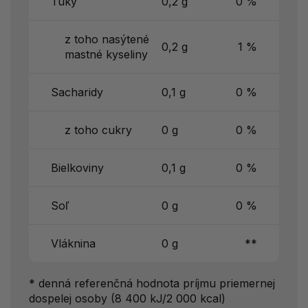
Tuky
0,2 g
0 %
z toho nasýtené
0,2 g
1 %
mastné kyseliny
Sacharidy
0,1 g
0 %
z toho cukry
0 g
0 %
Bielkoviny
0,1 g
0 %
Soľ
0 g
0 %
Vláknina
0 g
**
* denná referenčná hodnota príjmu priemernej
dospelej osoby (8 400 kJ/2 000 kcal)