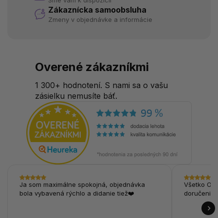
Sme vám k dispozícii
Zákaznícka samoobsluha
Zmeny v objednávke a informácie
Overené zákazníkmi
1 300+ hodnotení. S nami sa o vašu
zásielku nemusíte báť.
Ja som maximálne spokojná, objednávka
Všetko OK,
bola vybavená rýchlo a didanie tiež❤️
doručenie.