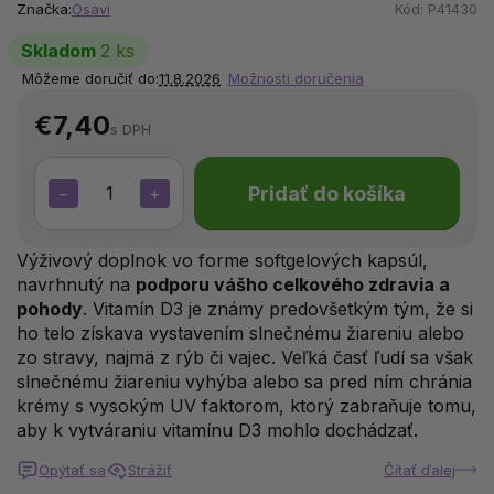
Značka:
Osavi
Kód:
P41430
Skladom
2 ks
Môžeme doručiť do:
11.8.2026
Možnosti doručenia
€7,40
s DPH
Pridať do košíka
−
+
Výživový doplnok vo forme softgelových kapsúl,
navrhnutý na
podporu vášho celkového zdravia a
pohody
. Vitamín D3 je známy predovšetkým tým, že si
ho telo získava vystavením slnečnému žiareniu alebo
zo stravy, najmä z rýb či vajec. Veľká časť ľudí sa však
slnečnému žiareniu vyhýba alebo sa pred ním chránia
krémy s vysokým UV faktorom, ktorý zabraňuje tomu,
aby k vytváraniu vitamínu D3 mohlo dochádzať.
Opýtať sa
Strážiť
Čítať ďalej