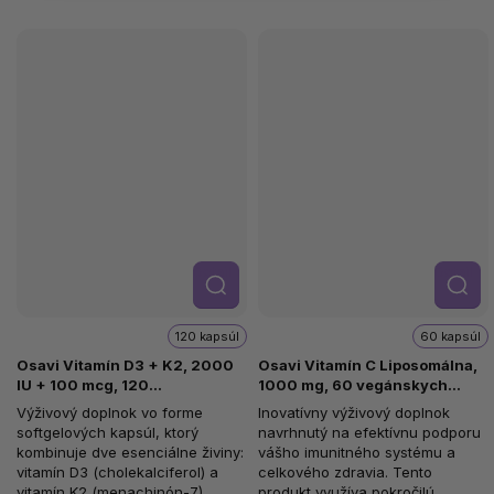
Detail
Detail
120 kapsúl
60 kapsúl
Osavi Vitamín D3 + K2, 2000
Osavi Vitamín C Liposomálna,
IU + 100 mcg, 120
1000 mg, 60 vegánskych
softgelových kapsúl
kapsúl
Výživový doplnok vo forme
Inovatívny výživový doplnok
softgelových kapsúl, ktorý
navrhnutý na efektívnu podporu
kombinuje dve esenciálne živiny:
vášho imunitného systému a
vitamín D3 (cholekalciferol) a
celkového zdravia. Tento
vitamín K2 (menachinón-7).
produkt využíva pokročilú