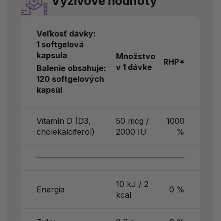
Výživové hodnoty
Veľkosť dávky:
1 softgelová
kapsula
Množstvo
RHP*
v 1 dávke
Balenie obsahuje:
120 softgelových
kapsúl
Vitamín D (D3,
50 mcg /
1000
cholekalciferol)
2000 IU
%
10 kJ / 2
Energia
0 %
kcal