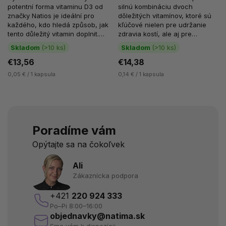
olejom)
potentní forma vitaminu D3 od
silnú kombináciu dvoch
značky Natios je ideální pro
dôležitých vitamínov, ktoré sú
každého, kdo hledá způsob, jak
kľúčové nielen pre udržanie
tento důležitý vitamin doplnit.
zdravia kostí, ale aj pre
Vitamin D3 je...
posilnenie funkcie imunitného...
Skladom
(>10 ks)
Skladom
(>10 ks)
€13,56
€14,38
0,05 € / 1 kapsula
0,14 € / 1 kapsula
Poradíme vám
Opýtajte sa na čokoľvek
Ali
Zákaznícka podpora
+421
220 924 333
Po–Pi 8:00–16:00
objednavky@natima.sk