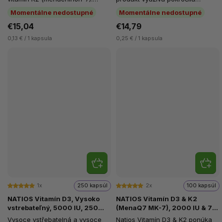
Kombinácia týchto dvoch
lipozomálnu technológiu
Momentálne nedostupné
Momentálne nedostupné
vitamínov...
(Liposovit®-C),...
€15,04
€14,79
0,13 € / 1 kapsula
0,25 € / 1 kapsula
1x
250 kapsúl
2x
100 kapsúl
NATIOS Vitamín D3, Vysoko
NATIOS Vitamín D3 & K2
vstrebateľný, 5000 IU, 250
(MenaQ7 MK-7), 2000 IU & 75
softgel kapsúl (s olivovým
mcg, 100 kapsúl
Vysoce vstřebatelná a vysoce
Natios Vitamín D3 & K2 ponúka