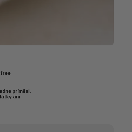
-free
adne príměsi,
látky ani