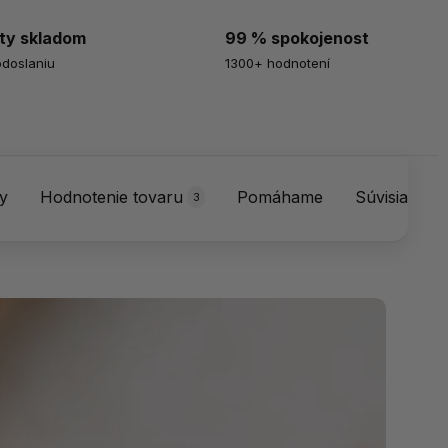
ty skladom
99 % spokojenost
odoslaniu
1300+ hodnotení
ty
Hodnotenie tovaru
Pomáhame
Súvisiace p
3