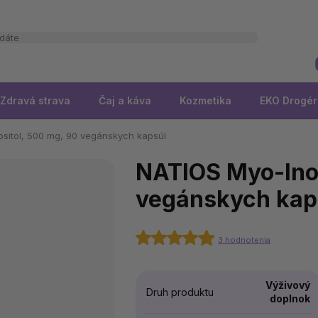
Zdravá strava
Čaj a káva
Kozmetika
EKO Drogér
sitol, 500 mg, 90 vegánskych kapsúl
NATIOS Myo-Inos
vegánskych kap
3 hodnotenia
Výživový
Druh produktu
doplnok