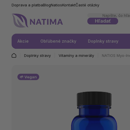
Doprava a platba
Blog
Natios
Kontakt
Časté otázky
Hľadať
Akcie
Obľúbené značky
Doplnky stravy
Doplnky stravy
Vitamíny a minerály
NATIOS Myo-Ino
🌱 Vegan