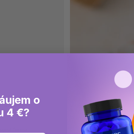
áujem o
mg, 90
u 4 €?
tupná forma