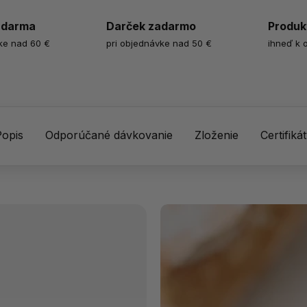
zdarma
Darček zadarmo
Produk
ke nad 60 €
pri objednávke nad 50 €
ihneď k 
Popis
Odporúčané dávkovanie
Zloženie
Certifiká