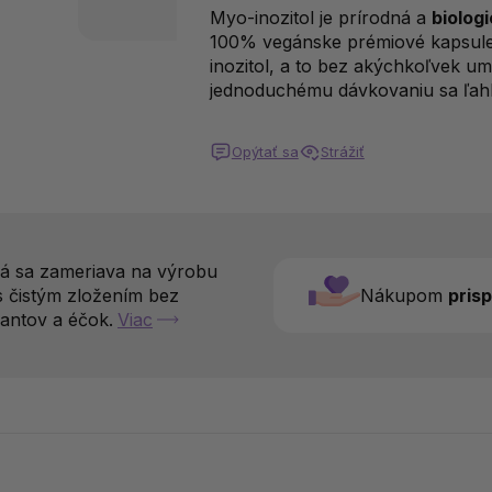
Myo-inozitol je prírodná a
biolog
100% vegánske prémiové kapsule 
inozitol, a to bez akýchkoľvek um
jednoduchému dávkovaniu sa ľahk
Opýtať sa
Strážiť
rá sa zameriava na výrobu
s čistým zložením bez
Nákupom
pris
antov a éčok.
Viac