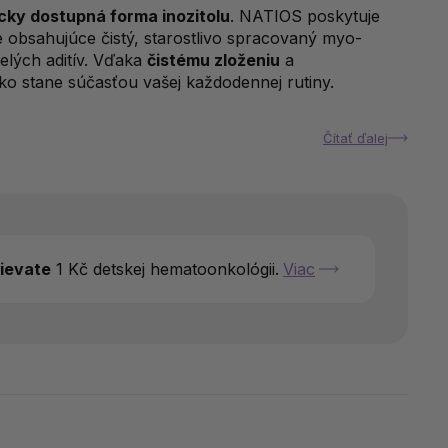
icky dostupná forma inozitolu
. NATIOS poskytuje
obsahujúce čistý, starostlivo spracovaný myo-
elých aditív. Vďaka
čistému zloženiu
a
o stane súčasťou vašej každodennej rutiny.
Čítať ďalej
pievate
1 Kč detskej hematoonkológii.
Viac