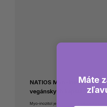
Máte z
NATIOS Myo-Inositol, 500 
zľav
vegánskych kapsúl
Myo-inozitol je prírodná a
biologicky dos