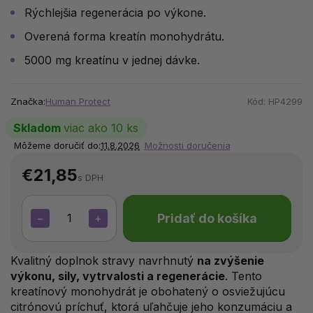
Rýchlejšia regenerácia po výkone.
Overená forma kreatín monohydrátu.
5000 mg kreatínu v jednej dávke.
Značka:
Human Protect
Kód:
HP4299
Skladom
viac ako 10 ks
Môžeme doručiť do:
11.8.2026
Možnosti doručenia
€21,85
s DPH
Pridať do košíka
−
+
Kvalitný doplnok stravy navrhnutý
na zvýšenie
výkonu, sily, vytrvalosti a regenerácie
. Tento
kreatínový monohydrát je obohatený o osviežujúcu
citrónovú príchuť, ktorá uľahčuje jeho konzumáciu a