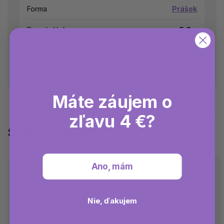
Forma
Prášok
Denná dávka
5,3 g
Množstvo
500 g
Máte záujem o
zľavu 4 €?
Súvisiaci tovar
Ano, mám
Nie, ďakujem