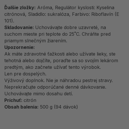
Ďalšie zložky:
Aróma, Regulátor kyslosti: Kyselina
citrónová, Sladidlo: sukralóza, Farbivo: Riboflavín (E
101).
Skladovanie:
Uchovávajte dobre uzavreté, na
suchom mieste pri teplote do 25˚C. Chráňte pred
priamym slnečným žiarením.
Upozornenie:
Ak máte zdravotné ťažkosti alebo užívate lieky, ste
tehotná alebo dojčíte, poraďte sa so svojím lekárom
predtým, ako začnete užívať tento výrobok.
Len pre dospelých.
Výživový doplnok. Nie je náhradou pestrej stravy.
Neprekračujte odporúčané denné dávkovanie.
Uchovávajte mimo dosahu detí.
Príchuť:
citrón
Obsah balenia:
500 g (94 dávok)