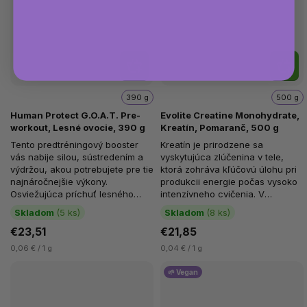
390 g
500 g
Human Protect G.O.A.T. Pre-
Evolite Creatine Monohydrate,
workout, Lesné ovocie, 390 g
Kreatín, Pomaranč, 500 g
Tento predtréningový booster
Kreatín je prirodzene sa
vás nabije silou, sústredením a
vyskytujúca zlúčenina v tele,
výdržou, akou potrebujete pre tie
ktorá zohráva kľúčovú úlohu pri
najnáročnejšie výkony.
produkcii energie počas vysoko
Osviežujúca príchuť lesného
intenzívneho cvičenia. V
ovocia dodá príjemný štart,...
kombinácii s taurínom,
Skladom
(5 ks)
Skladom
(8 ks)
prirodzene...
€23,51
€21,85
0,06 € / 1 g
0,04 € / 1 g
🌱 Vegan