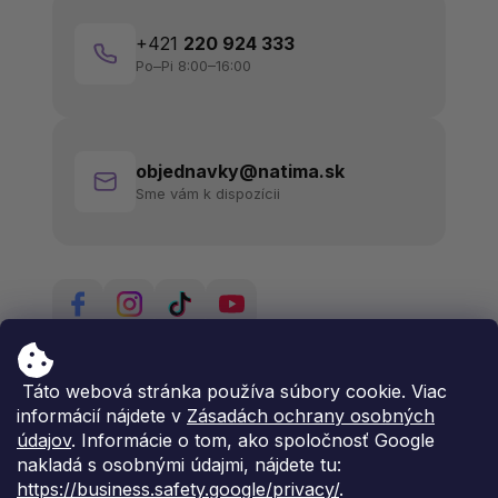
+421
220 924 333
Po–Pi 8:00–16:00
objednavky@natima.sk
Sme vám k dispozícii
Táto webová stránka používa súbory cookie. Viac
informácií nájdete v
Zásadách ochrany osobných
údajov
. Informácie o tom, ako spoločnosť Google
nakladá s osobnými údajmi, nájdete tu:
https://business.safety.google/privacy/
.