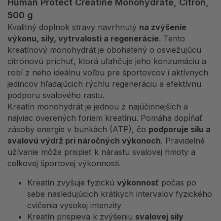
Human Protect Creatine Monohydrate, Citrón,
500 g
Kvalitný doplnok stravy navrhnutý
na zvýšenie
výkonu, sily, vytrvalosti a regenerácie
. Tento
kreatínový monohydrát je obohatený o osviežujúcu
citrónovú príchuť, ktorá uľahčuje jeho konzumáciu a
robí z neho ideálnu voľbu pre športovcov i aktívnych
jedincov hľadajúcich rýchlu regeneráciu a efektívnu
podporu svalového rastu.
Kreatín monohydrát je jednou z najúčinnejších a
najviac overených foriem kreatínu. Pomáha dopĺňať
zásoby energie v bunkách (ATP), čo
podporuje silu a
svalovú výdrž pri náročných výkonoch
. Pravidelné
užívanie môže prispieť k nárastu svalovej hmoty a
celkovej športovej výkonnosti.
Kreatín zvyšuje fyzickú
výkonnosť
počas po
sebe nasledujúcich krátkych intervalov fyzického
cvičenia vysokej intenzity
Kreatín prispieva k zvýšeniu
svalovej sily