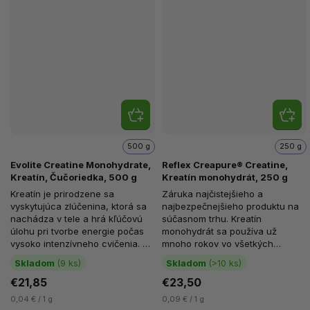
500 g
250 g
Evolite Creatine Monohydrate,
Reflex Creapure® Creatine,
Kreatín, Čučoriedka, 500 g
Kreatín monohydrát, 250 g
Kreatín je prirodzene sa
Záruka najčistejšieho a
vyskytujúca zlúčenina, ktorá sa
najbezpečnejšieho produktu na
nachádza v tele a hrá kľúčovú
súčasnom trhu. Kreatín
úlohu pri tvorbe energie počas
monohydrát sa používa už
vysoko intenzívneho cvičenia. V
mnoho rokov vo všetkých
kombinácii s taurínom,...
športoch. Kreatín je telu vlastná
Skladom
(9 ks)
Skladom
(>10 ks)
látka, ktorá je...
€21,85
€23,50
0,04 € / 1 g
0,09 € / 1 g