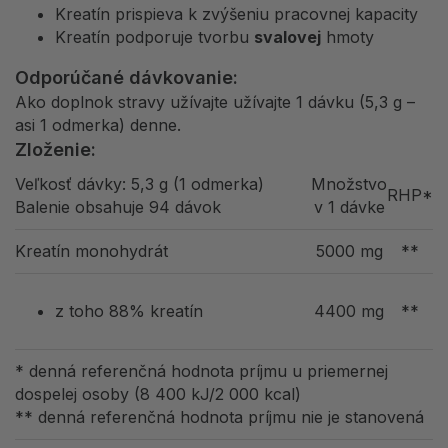
Kreatín prispieva k zvýšeniu pracovnej kapacity
Kreatín podporuje tvorbu
svalovej
hmoty
Odporúčané dávkovanie:
Ako doplnok stravy užívajte užívajte 1 dávku (5,3 g –
asi 1 odmerka) denne.
Zloženie:
Veľkosť dávky: 5,3 g (1 odmerka)
Množstvo
RHP*
Balenie obsahuje 94 dávok
v 1 dávke
Kreatín monohydrát
5000 mg
**
z toho 88% kreatín
4400 mg
**
* denná referenčná hodnota príjmu u priemernej
dospelej osoby (8 400 kJ/2 000 kcal)
** denná referenčná hodnota príjmu nie je stanovená