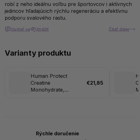
robí z neho ideálnu voľbu pre športovcov i aktívnych
jedincov hľadajúcich rýchlu regeneráciu a efektívnu
podporu svalového rastu.
Opýtať sa
Strážiť
Čítať ďalej
Varianty produktu
Human Protect
H
Creatine
€21,85
C
Monohydrate,
M
Mango, 500 g
m
Rýchle doručenie