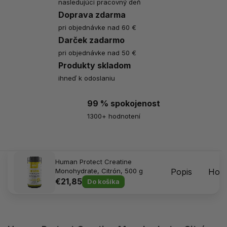
nasledujúci pracovný deň
Doprava zdarma
pri objednávke nad 60 €
Darček zadarmo
pri objednávke nad 50 €
Produkty skladom
ihneď k odoslaniu
99 % spokojenost
1300+ hodnotení
Human Protect Creatine
Monohydrate, Citrón, 500 g
Popis
Hodn
€21,85
Do košíka