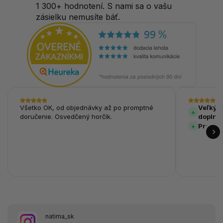
1 300+ hodnotení. S nami sa o vašu
zásielku nemusíte báť.
Všetko OK, od objednávky až po promptné
Veľký v
doručenie. Osvedčený horčík.
doplnk
Prehľa
natima_sk