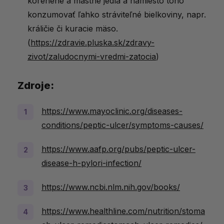
korenené a mastné jedlá a namiesto toho
konzumovať ľahko stráviteľné bielkoviny, napr.
králičie či kuracie mäso.
(
https://zdravie.pluska.sk/zdravy-
zivot/zaludocnymi-vredmi-zatocia
)
Zdroje:
https://www.mayoclinic.org/diseases-
conditions/peptic-ulcer/symptoms-causes/
https://www.aafp.org/pubs/peptic-ulcer-
disease-h-pylori-infection/
https://www.ncbi.nlm.nih.gov/books/
https://www.healthline.com/nutrition/stoma