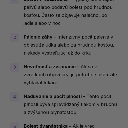
pálivú alebo bodavú bolesť pod hrudnou
kosťou. Často sa objavuje nalačno, po
jedle alebo v noci.
Pálenie záhy –
Intenzívny pocit pálenia v
oblasti žalúdka alebo za hrudnou kosťou,
niekedy vystreľujúci až do krku.
Nevoľnosť a zvracanie –
Ak sa v
zvratkoch objaví krv, je potrebné okamžite
vyhľadať lekára.
Nadúvanie a pocit plnosti –
Tento pocit
plnosti býva sprevádzaný tlakom v bruchu
a zvýšenou plynatosťou.
Bolesť dvanástnika –
Ak je vred