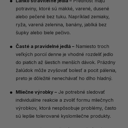
Ľahko stráviteľné jedlá –
Prednosť majú
potraviny, ktoré sú mäkké, varené, dusené
alebo pečené bez tuku. Napríklad zemiaky,
ryža, varená zelenina, banány, jablká bez
šupky alebo biele pečivo.
Časté a pravidelné jedlá –
Namiesto troch
veľkých porcií denne je vhodné rozdeliť jedlo
do piatich až šiestich menších dávok. Prázdny
žalúdok môže zvyšovať bolesť a pocit pálenia,
preto je dôležité nenechávať ho dlho hladný.
Mliečne výrobky –
Je potrebné sledovať
individuálne reakcie a zvoliť formu mliečnych
výrobkov, ktorá nespôsobuje problémy, často
sú lepšie tolerované kyslomliečne produkty.