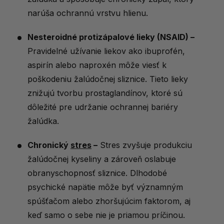
narúša ochrannú vrstvu hlienu.
Nesteroidné protizápalové lieky (NSAID) –
Pravidelné užívanie liekov ako ibuprofén,
aspirín alebo naproxén môže viesť k
poškodeniu žalúdočnej sliznice. Tieto lieky
znižujú tvorbu prostaglandínov, ktoré sú
dôležité pre udržanie ochrannej bariéry
žalúdka.
Chronický
stres
–
Stres zvyšuje produkciu
žalúdočnej kyseliny a zároveň oslabuje
obranyschopnosť sliznice. Dlhodobé
psychické napätie môže byť významným
spúšťačom alebo zhoršujúcim faktorom, aj
keď samo o sebe nie je priamou príčinou.