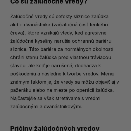
Čo sú žalúdočné vredy?
Príčiny žalúdočných vredov
Žalúdočné vredy sú defekty sliznice žalúdka
Príznaky vredovej choroby
alebo dvanástnika (začiatočná časť tenkého
Komplikácie neliečených vredov
čreva), ktoré vznikajú vtedy, keď agresívne
žalúdočné kyseliny narušia ochrannú bariéru
Diagnostika žalúdočných vredov
sliznice. Táto bariéra za normálnych okolností
Diéta pri žalúdočných vredoch
chráni stenu žalúdka pred vlastnou tráviacou
Prevencia žalúdočných vredov
šťavou, ale keď je narušená, dochádza k
poškodeniu a následne k tvorbe vredov. Menej
Aké výživové doplnky môžu pomôcť?
známym faktom je, že vredy sa môžu objaviť aj v
Vedomá starostlivosť o žalúdok je viac
pažeráku alebo na mieste po operácii žalúdka.
než len úľava od bolesti
Najčastejšie sa však stretávame s vredmi
žalúdočnými a dvanástnikovými.
Čo vám na vredy odporučia iné
slovenské články?
Príčiny žalúdočných vredov