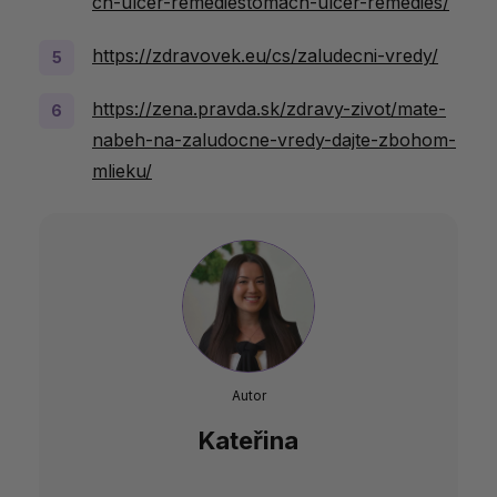
ch-ulcer-remediestomach-ulcer-remedies/
https://zdravovek.eu/cs/zaludecni-vredy/
https://zena.pravda.sk/zdravy-zivot/mate-
nabeh-na-zaludocne-vredy-dajte-zbohom-
mlieku/
Autor
Kateřina