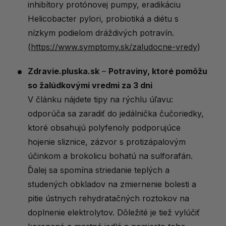
inhibítory protónovej pumpy, eradikáciu
Helicobacter pylori, probiotiká a diétu s
nízkym podielom dráždivých potravín.
(
https://www.symptomy.sk/zaludocne-vredy
)
Zdravie.pluska.sk
–
Potraviny, ktoré pomôžu
so žalúdkovými vredmi za 3 dni
V článku nájdete tipy na rýchlu úľavu:
odporúča sa zaradiť do jedálnička čučoriedky,
ktoré obsahujú polyfenoly podporujúce
hojenie sliznice, zázvor s protizápalovým
účinkom a brokolicu bohatú na sulforafán.
Ďalej sa spomína striedanie teplých a
studených obkladov na zmiernenie bolesti a
pitie ústnych rehydratačných roztokov na
doplnenie elektrolytov. Dôležité je tiež vylúčiť