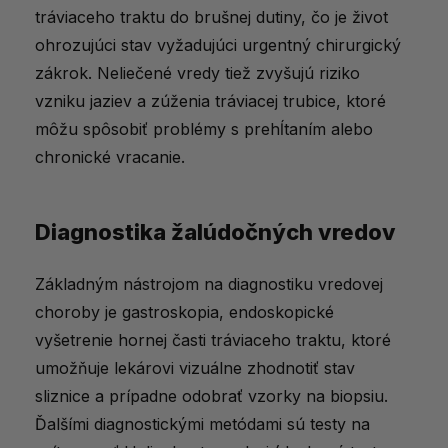
tráviaceho traktu do brušnej dutiny, čo je život
ohrozujúci stav vyžadujúci urgentný chirurgický
zákrok. Neliečené vredy tiež zvyšujú riziko
vzniku jaziev a zúženia tráviacej trubice, ktoré
môžu spôsobiť problémy s prehĺtaním alebo
chronické vracanie.
Diagnostika žalúdočných vredov
Základným nástrojom na diagnostiku vredovej
choroby je gastroskopia, endoskopické
vyšetrenie hornej časti tráviaceho traktu, ktoré
umožňuje lekárovi vizuálne zhodnotiť stav
sliznice a prípadne odobrať vzorky na biopsiu.
Ďalšími diagnostickými metódami sú testy na