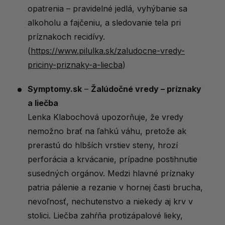
opatrenia – pravidelné jedlá, vyhýbanie sa
alkoholu a fajčeniu, a sledovanie tela pri
príznakoch recidívy.
(
https://www.pilulka.sk/zaludocne-vredy-
priciny-priznaky-a-liecba
)
Symptomy.sk
–
Žalúdočné vredy – príznaky
a liečba
Lenka Klabochová upozorňuje, že vredy
nemožno brať na ľahkú váhu, pretože ak
prerastú do hlbších vrstiev steny, hrozí
perforácia a krvácanie, prípadne postihnutie
susedných orgánov. Medzi hlavné príznaky
patria pálenie a rezanie v hornej časti brucha,
nevoľnosť, nechutenstvo a niekedy aj krv v
stolici. Liečba zahŕňa protizápalové lieky,