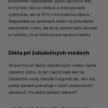
prítomnosť Helicobacter pylori (dychový test,
krvný test, test zo stolice) a zobrazovacie
vyšetrenia, ako je RTG s kontrastnou látkou.
Diagnostika sa zameriava nielen na potvrdenie
samotného vredu, ale aj na zistenie jeho pôvodu
a rozsahu, čo je kľúčové pre správnu liečbu.
Diéta pri žalúdočných vredoch
Strava hrá pri liečbe žalúdočných vredov úplne
zásadnú úlohu. Aj ten najúčinnejší liek na
žalúdočné vredy nebude fungovať tak, ako má,
pokiaľ pacient pokračuje v zlých stravovacích
návykoch. Po akých jedlách siahnuť?