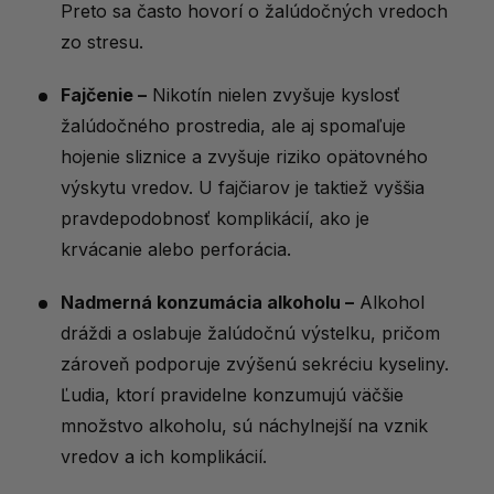
Preto sa často hovorí o žalúdočných vredoch
zo stresu.
Fajčenie –
Nikotín nielen zvyšuje kyslosť
žalúdočného prostredia, ale aj spomaľuje
hojenie sliznice a zvyšuje riziko opätovného
výskytu vredov. U fajčiarov je taktiež vyššia
pravdepodobnosť komplikácií, ako je
krvácanie alebo perforácia.
Nadmerná konzumácia alkoholu –
Alkohol
dráždi a oslabuje žalúdočnú výstelku, pričom
zároveň podporuje zvýšenú sekréciu kyseliny.
Ľudia, ktorí pravidelne konzumujú väčšie
množstvo alkoholu, sú náchylnejší na vznik
vredov a ich komplikácií.