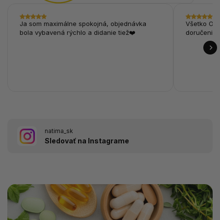
Ja som maximálne spokojná, objednávka
Všetko OK,
bola vybavená rýchlo a didanie tiež❤️
doručenie.
natima_sk
Sledovať na Instagrame