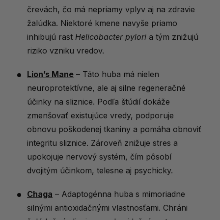
črevách, čo má nepriamy vplyv aj na zdravie
žalúdka. Niektoré kmene navyše priamo
inhibujú rast
Helicobacter pylori
a tým znižujú
riziko vzniku vredov.
Lion’s Mane
– Táto huba má nielen
neuroprotektívne, ale aj silne regeneračné
účinky na sliznice. Podľa štúdií dokáže
zmenšovať existujúce vredy, podporuje
obnovu poškodenej tkaniny a pomáha obnoviť
integritu sliznice. Zároveň znižuje stres a
upokojuje nervový systém, čím pôsobí
dvojitým účinkom, telesne aj psychicky.
Chaga
– Adaptogénna huba s mimoriadne
silnými antioxidačnými vlastnosťami. Chráni