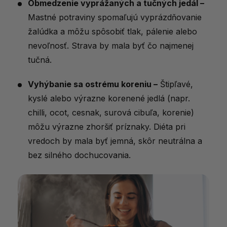
Obmedzenie vyprážaných a tučných jedál –
Mastné potraviny spomaľujú vyprázdňovanie
žalúdka a môžu spôsobiť tlak, pálenie alebo
nevoľnosť. Strava by mala byť čo najmenej
tučná.
Vyhýbanie sa ostrému koreniu –
Štipľavé,
kyslé alebo výrazne korenené jedlá (napr.
chilli, ocot, cesnak, surová cibuľa, korenie)
môžu výrazne zhoršiť príznaky. Diéta pri
vredoch by mala byť jemná, skôr neutrálna a
bez silného dochucovania.