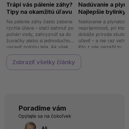
Trápi vás pálenie záhy?
Nadúvanie a plyn
Tipy na okamžitú úľavu
Najlepšie bylinky 
prírodné doplnky,
Na pálenie záhy často zaberie
Nadúvanie a plynatosť
pomôžu
rýchla úľava – stačí siahnuť po
nepríjemnosti, pri ktor
pohári vody, zahryznúť sa do
dokáže príroda skutoč
žuvačky alebo si jednoducho
uľaviť – a nie raz veľmi
upraviť polohu tela. Ak však
Kto z nás nezažil to
chcete tento problém riešiť
nepríjemné napätie v 
dlhodobo, nevyhnete sa
zvláštne zvuky, ktoré 
Zobraziť všetky články
úprave stravovacích návykov
ozývajú bez varovania,
a celkovému životnému š...
pocit, že by sme pokoj
mohli nahr...
Poradíme vám
Opýtajte sa na čokoľvek
Ali