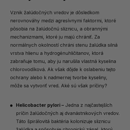
Vznik žalúdočných vredov je dôsledkom
nerovnováhy medzi agresívnymi faktormi, ktoré
pôsobia na žalúdočnú sliznicu, a obrannými
mechanizmami, ktoré ju majú chrániť. Za
normálnych okolností chráni stenu žalúdka silná
vrstva hlienu a hydrogénuhličitanov, ktorá
zabraňuje tomu, aby ju narušila vlastná kyselina
chlorovodíková. Ak však dôjde k oslabeniu tejto
ochrany alebo k nadmernej tvorbe kyseliny,
môže sa vytvoriť vred. Aké sú však príčiny?
Helicobacter pylori –
Jedna z najčastejších
príčin žalúdočných aj dvanástnikových vredov.
Táto špirálovitá baktéria kolonizuje sliznicu
žalúdka a spôsobuje chronický zápal, ktorý