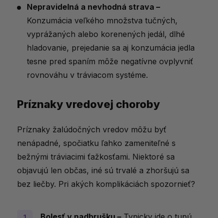
Nepravidelná a nevhodná strava –
Konzumácia veľkého množstva tučných,
vyprážaných alebo korenených jedál, dlhé
hladovanie, prejedanie sa aj konzumácia jedla
tesne pred spaním môže negatívne ovplyvniť
rovnováhu v tráviacom systéme.
Príznaky vredovej choroby
Príznaky žalúdočných vredov môžu byť
nenápadné, spočiatku ľahko zameniteľné s
bežnými tráviacimi ťažkosťami. Niektoré sa
objavujú len občas, iné sú trvalé a zhoršujú sa
bez liečby. Pri akých komplikáciách spozornieť?
Bolesť v nadbrušku –
Typicky ide o tupú,