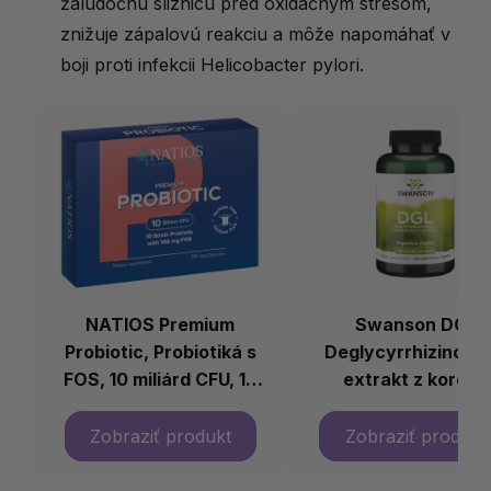
žalúdočnú sliznicu pred oxidačným stresom,
znižuje zápalovú reakciu a môže napomáhať v
boji proti infekcii Helicobacter pylori.
NATIOS Premium
Swanson DGL
Probiotic, Probiotiká s
Deglycyrrhizinova
FOS, 10 miliárd CFU, 10
extrakt z koreňa
kmeňov, 60 veg kapsúl
sladkého drievka, 
mg, 180 žuvacích tab