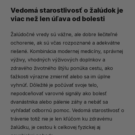
Vedomá starostlivosť o žalúdok je
viac než len úľava od bolesti
Žalúdočné vredy sú vážne, ale dobre liečiteľné
ochorenie, ak sú včas rozpoznané a adekvátne
riešené. Kombinácia modernej medicíny, správnej
výživy, vhodných výživových doplnkov a
zdravého životného štýlu ponúka cestu, ako
ťažkosti výrazne zmierniť alebo sa im úplne
vyhnúť. Dôležité je počúvať svoje telo,
nepodceňovať varovné signály ako bolesť
dvanástnika alebo pálenie záhy a nebáť sa
vyhľadať odbornú pomoc. Vedomá starostlivosť o
trávenie totiž nie je len kľúčom ku zdravému
žalúdku, je cestou k celkovej fyzickej aj