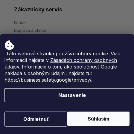
Zákaznícky servis
Kontakt
Doprava a platba
Stav objednávky
Veľkoobchod
Táto webová stránka používa súbory cookie. Viac
Reklamácie a vrátenie tovaru
informácií nájdete v
Zásadách ochrany osobných
Často kladené otázky
údajov
. Informácie o tom, ako spoločnosť Google
nakladá s osobnými údajmi, nájdete tu:
O nás
https://business.safety.google/privacy/
.
O značke Natios
Nastavenie
Blog
BIO Certifikát
Hodnotenie
Súhlasím
Odmietnuť
Ochrana osobných údajov
Obchodné podmienky