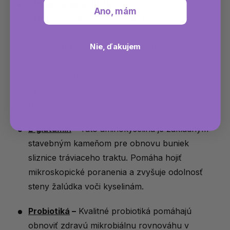
Sladké drievko (DGL)
–
Deglycyrrhizovaný
Ano, mám
extrakt zo sladkého drievka (DGL) je upravená
forma bežného sladkého drievka, z ktorého
bola odstránená zložka spôsobujúca zvýšený
Nie, ďakujem
krvný tlak. DGL podporuje tvorbu ochranného
hlienu v žalúdku, chráni sliznicu pred
kyselinami a má prirodzene protizápalový
účinok.
L-glutamín
–
Táto aminokyselina je základným
stavebným kameňom pre obnovu buniek
sliznice tráviaceho traktu. Pomáha hojiť
mikroskopické poranenia a zvyšuje odolnosť
steny žalúdka voči kyselinám.
Probiotiká
–
Kvalitné probiotiká pomáhajú
obnoviť zdravú mikrobiálnu rovnováhu v