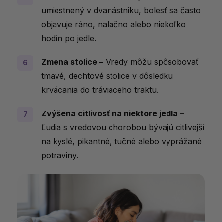
umiestnený v dvanástniku, bolesť sa často
objavuje ráno, nalačno alebo niekoľko
hodín po jedle.
Zmena stolice –
Vredy môžu spôsobovať
tmavé, dechtové stolice v dôsledku
krvácania do tráviaceho traktu.
Zvýšená citlivosť na niektoré jedlá –
Ľudia s vredovou chorobou bývajú citlivejší
na kyslé, pikantné, tučné alebo vyprážané
potraviny.