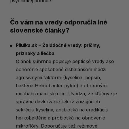
psychickej pohode.
Čo vám na vredy odporučia iné
slovenské články?
Pilulka.sk
–
Žalúdočné vredy: príčiny,
príznaky a liečba
Článok súhrnne popisuje peptické vredy ako
ochorenie spôsobené disbalansom medzi
agresívnymi faktormi (kyselina, pepsín,
baktéria Helicobacter pylori) a obrannými
mechanizmami sliznice. Uvádza, že kľúčové je
správne dávkovanie liekov znižujúcich
sekréciu kyseliny, antibiotiká na eradikáciu
helikobaktérie a probiotiká na obnovenie
mikroflóry. Doporučuje tiež režimové