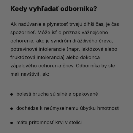
Kedy vyhľadať odborníka?
Ak nadúvanie a plynatosť trvajú dlhší čas, je čas
spozornieť. Môže ísť o príznak vážnejšieho
ochorenia, ako je syndróm dráždivého čreva,
potravinové intolerancie (napr. laktózová alebo
fruktózová intolerancia) alebo dokonca
zápalového ochorenia čriev. Odborníka by ste
mali navštíviť, ak:
bolesti brucha sú silné a opakované
dochádza k neúmyselnému úbytku hmotnosti
máte prítomnosť krvi v stolici