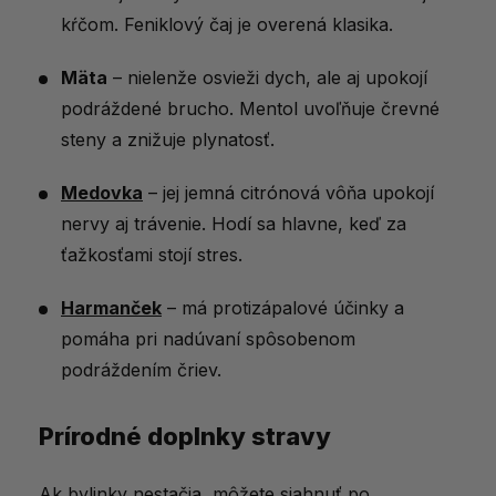
kŕčom. Feniklový čaj je overená klasika.
Mäta
– nielenže osvieži dych, ale aj upokojí
podráždené brucho. Mentol uvoľňuje črevné
steny a znižuje plynatosť.
Medovka
– jej jemná citrónová vôňa upokojí
nervy aj trávenie. Hodí sa hlavne, keď za
ťažkosťami stojí stres.
Harmanček
– má protizápalové účinky a
pomáha pri nadúvaní spôsobenom
podráždením čriev.
Prírodné doplnky stravy
Ak bylinky nestačia, môžete siahnuť po