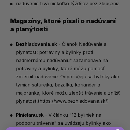
nadúvanie trvá niekoľko týždňov bez zlepšenia
Magazíny, ktoré písali o nadúvaní
a planýtosti
Bezhladovania.sk
-
Článok Nadúvanie
a
plynatosť:
potraviny
a
bylinky
proti
nadmernému
nadúvaniu"
sa
zameriava
na
potraviny
a
bylinky,
ktoré
môžu
pomôcť
zmierniť
nadúvanie.
Odporúčajú
sa
bylinky
ako
tymian,
saturejka,
bazalka,
koriander
a
majoránka,
ktoré
môžu
zlepšiť
trávenie
a
znížiť
plynatosť.
(
https://www.bezhladovania.sk/
)
Plnielanu.sk
-
V
článku "12
byliniek
na
podporu
trávenia"
sa
uvádzajú
bylinky
ako