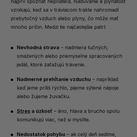
Prírodné doplnky stravy
najprv spoznať nepriateľa. Nadúvanie a plynatosť
vznikajú, keď sa v tráviacom trakte nahromadí
Aké produkty na nadúvanie a plynatosť
prebytočný vzduch alebo plyny, čo môže mať
nájdete u nás?
mnoho príčin. Medzi tie najčastejšie patrí:
Praktické tipy na použitie
Kedy vyhľadať odborníka?
Nevhodná strava
– nadmiera tučných,
Magazíny, ktoré písali o nadúvaní a
smažených alebo priemyselne spracovaných
planýtosti
jedál, ktoré zaťažujú trávenie.
Čo si z článku odniesť?
Nadmerné prehĺtanie vzduchu
– napríklad
keď jeme príliš rýchlo, pijeme sýtené nápoje
alebo žujeme žuvačku.
Stres
a úzkosť
– áno, hlava a brucho spolu
komunikujú viac, než si myslíte.
Nedostatok pohybu
– ak celý deň sedíme,