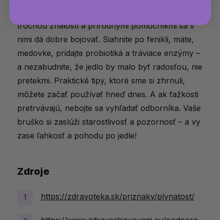
Nadúvanie a plynatosť nie sú nič príjemné, ale s
trochou znalostí a prírodnými pomocníkmi sa s
nimi dá dobre bojovať. Siahnite po fenikli, mäte,
medovke, pridajte probiotiká a tráviace enzýmy –
a nezabudnite, že jedlo by malo byť radosťou, nie
pretekmi. Praktické tipy, ktoré sme si zhrnuli,
môžete začať používať hneď dnes. A ak ťažkosti
pretrvávajú, nebojte sa vyhľadať odborníka. Vaše
bruško si zaslúži starostlivosť a pozornosť – a vy
zase ľahkosť a pohodu po jedle!
Zdroje
https://zdravoteka.sk/priznaky/plynatost/