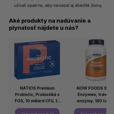
užívať opatrne, aby neviazal aj dôležité živiny.
Aké produkty na nadúvanie a
plynatosť nájdete u nás?
NATIOS Premium
NOW FOODS Supe
Probiotic, Probiotiká s
Enzymes, tráviac
FOS, 10 miliárd CFU, 10
enzýmy, 180 tabli
kmeňov, 60 veg kapsúl