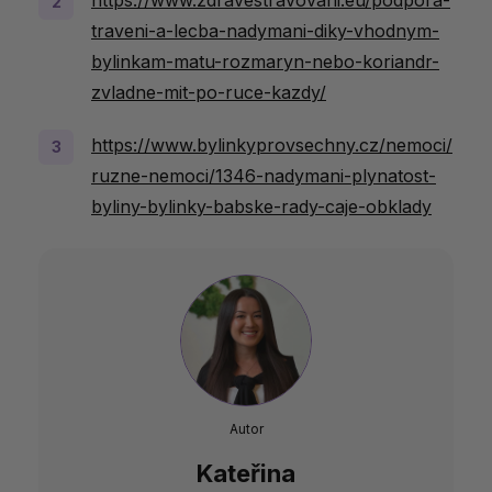
https://www.zdravestravovani.eu/podpora-
traveni-a-lecba-nadymani-diky-vhodnym-
bylinkam-matu-rozmaryn-nebo-koriandr-
zvladne-mit-po-ruce-kazdy/
https://www.bylinkyprovsechny.cz/nemoci/
ruzne-nemoci/1346-nadymani-plynatost-
byliny-bylinky-babske-rady-caje-obklady
Autor
Kateřina