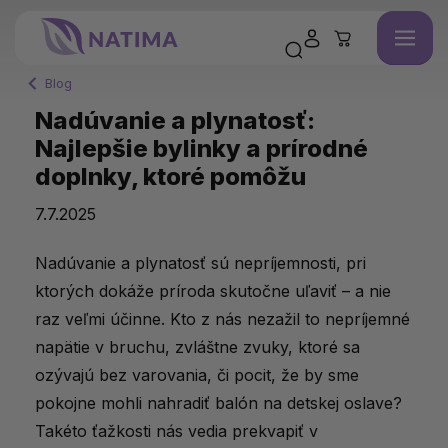
Blog
Nadúvanie a plynatosť:
Najlepšie bylinky a prírodné
doplnky, ktoré pomôžu
7.7.2025
Nadúvanie
a
plynatosť
sú
nepríjemnosti,
pri
ktorých
dokáže
príroda
skutočne
uľaviť –
a
nie
raz
veľmi
účinne.
Kto
z
nás
nezažil
to
nepríjemné
napätie
v
bruchu,
zvláštne
zvuky,
ktoré
sa
ozývajú
bez
varovania,
či
pocit,
že
by
sme
pokojne
mohli
nahradiť
balón
na
detskej
oslave?
Takéto
ťažkosti
nás
vedia
prekvapiť
v