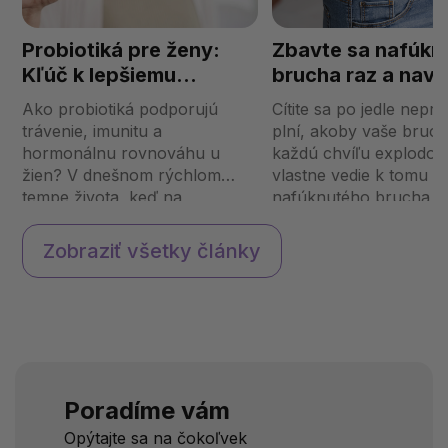
Probiotiká pre ženy:
Zbavte sa nafúkn
Kľúč k lepšiemu
brucha raz a navž
tráveniu a celkovej
Ako probiotiká podporujú
Cítite sa po jedle neprí
pohode
trávenie, imunitu a
plní, akoby vaše bruc
hormonálnu rovnováhu u
každú chvíľu explodov
žien? V dnešnom rýchlom
vlastne vedie k tomu p
tempe života, keď na
nafúknutého brucha a
starostlivosť o zdravie často
tým trpí tak veľa ľudí? 
zabúdame, probiotiká
je to zvyčajne len pre
Zobraziť všetky články
prinášajú výnimočné benefity.
stav, dokáže poriadne
Sú neviditeľní, no mocní
znepríjemniť váš deň. V 
spojenci, ktorí pomáhajú
nielen...
Poradíme vám
Opýtajte sa na čokoľvek