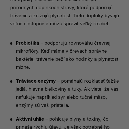
prírodných doplnkoch stravy, ktoré podporujú
trávenie a znižujú plynatosť. Tieto doplnky bývajú
voľne dostupné a môžu spraviť veľký rozdiel:
Probiotiká
– podporujú rovnováhu črevnej
mikroflóry. Keď máme v črevách správne
baktérie, trávenie beží ako hodinky a plynatosť
mizne.
Tráviace enzýmy
– pomáhajú rozkladať ťažšie
jedlá, hlavne bielkoviny a tuky. Ak viete, že vás
nafukuje napríklad syr alebo tučné mäso,
enzýmy sú vaši priatelia.
Aktivní uhlie
– pohlcuje plyny a toxíny, čo
prináša rýchlu úľavu. Je však potrebné ho