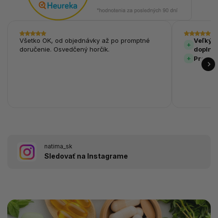
Všetko OK, od objednávky až po promptné
Veľký v
doručenie. Osvedčený horčík.
doplnk
Prehľa
natima_sk
Sledovať na Instagrame