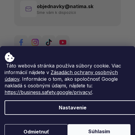
objednavky@natima.sk
Sme vám k dispozícii
Táto webová stránka používa súbory cookie. Viac
informácií nájdete v
Zásadách ochrany osobných
údajov
. Informácie o tom, ako spoločnosť Google
nakladá s osobnými údajmi, nájdete tu:
https://business.safety.google/privacy/
.
Nastavenie
Vytvoril Shoptet Premium
Copyright 2026
Natima
. Všetky práva vyhradené.
Súhlasím
Odmietnuť
Upraviť nastavenie cookies