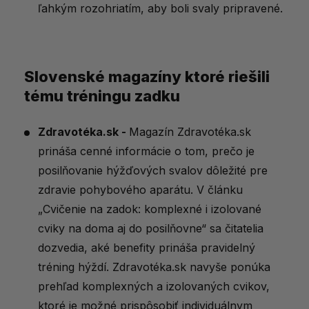
ľahkým rozohriatím, aby boli svaly pripravené.
Slovenské magazíny ktoré riešili
tému tréningu zadku
Zdravotéka.sk
-
Magazín Zdravotéka.sk
prináša cenné informácie o tom, prečo je
posilňovanie hýžďových svalov dôležité pre
zdravie pohybového aparátu. V článku
„Cvičenie na zadok: komplexné i izolované
cviky na doma aj do posilňovne“ sa čitatelia
dozvedia, aké benefity prináša pravidelný
tréning hýždí. Zdravotéka.sk navyše ponúka
prehľad komplexných a izolovaných cvikov,
ktoré je možné prispôsobiť individuálnym