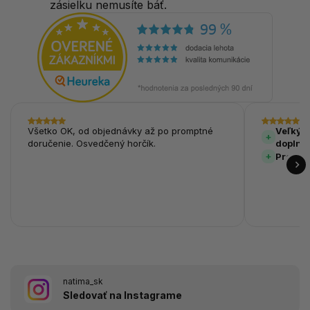
zásielku nemusíte báť.
Všetko OK, od objednávky až po promptné
Veľký v
doručenie. Osvedčený horčík.
doplnk
Prehľa
natima_sk
Sledovať na Instagrame