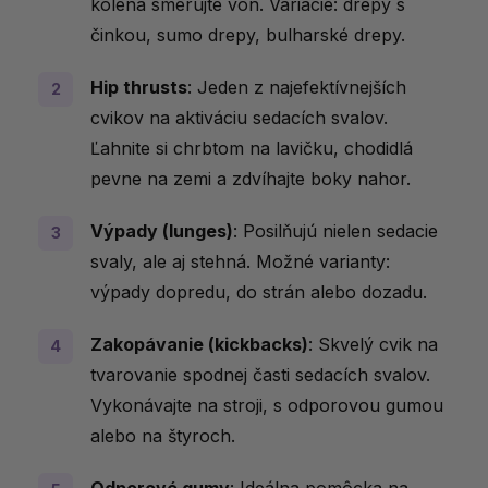
kolená smerujte von. Variácie: drepy s
činkou, sumo drepy, bulharské drepy.
Hip thrusts
: Jeden z najefektívnejších
cvikov na aktiváciu sedacích svalov.
Ľahnite si chrbtom na lavičku, chodidlá
pevne na zemi a zdvíhajte boky nahor.
Výpady (lunges)
: Posilňujú nielen sedacie
svaly, ale aj stehná. Možné varianty:
výpady dopredu, do strán alebo dozadu.
Zakopávanie (kickbacks)
: Skvelý cvik na
tvarovanie spodnej časti sedacích svalov.
Vykonávajte na stroji, s odporovou gumou
alebo na štyroch.
Odporové gumy
: Ideálna pomôcka na