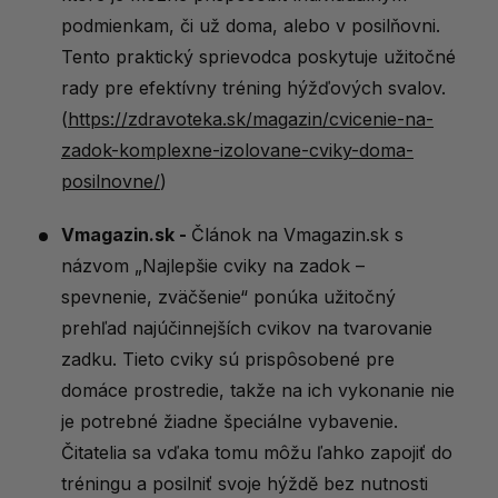
podmienkam, či už doma, alebo v posilňovni.
Tento praktický sprievodca poskytuje užitočné
rady pre efektívny tréning hýžďových svalov.
(
https://zdravoteka.sk/magazin/cvicenie-na-
zadok-komplexne-izolovane-cviky-doma-
posilnovne/
)
Vmagazin.sk
-
Článok na Vmagazin.sk s
názvom „Najlepšie cviky na zadok –
spevnenie, zväčšenie“ ponúka užitočný
prehľad najúčinnejších cvikov na tvarovanie
zadku. Tieto cviky sú prispôsobené pre
domáce prostredie, takže na ich vykonanie nie
je potrebné žiadne špeciálne vybavenie.
Čitatelia sa vďaka tomu môžu ľahko zapojiť do
tréningu a posilniť svoje hýždě bez nutnosti