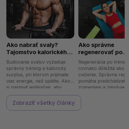
Ako nabrať svaly?
Ako správne
Tajomstvo kalorického
regenerovať po
surplusu
tréningu?
Budovanie svalov vyžaduje
Regenerácia po tréning
správny tréning a kalorický
rovnako dôležitá ako 
surplus, pri ktorom prijímate
cvičenie. Správna rege
viac energie, než spálite. Ako
pomáha predchádzať
si nastaviť jedálniček, aby
zraneniam a zlepšuje 
podporoval rast svalov, a na
výkon. Aké kroky by st
čo si dať pozor? Prečo je
dodržiavať, aby ste tel
Zobraziť všetky články
potrebné prijímať viac kalórií?
poskytli potrebný oddy
Telo potrebuje p...
obnovu svalov? Pozri
najef...