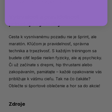
rit-vie-ocarit-najlepsie-cviky-na-zadok-1
)
Vytrvalosť a pravidelnosť
prinášajú výsledky
Cesta k vysnívanému pozadiu nie je šprint, ale
maratón. Kľúčom je pravidelnosť, správna
technika a trpezlivosť. S každým tréningom sa
budete cítiť lepšie nielen fyzicky, ale aj psychicky.
Či už začínate s drepmi, hip thrustami alebo
zakopávaním, pamätajte – každé opakovanie vás
približuje k vášmu cieľu. Tak na čo čakáte?
Oblečte si športové oblečenie a hor sa do akcie!
Zdroje