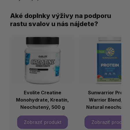
Aké doplnky výživy na podporu
rastu svalov u nás nájdete?
Evolite Creatine
Sunwarrior Protei
Monohydrate, Kreatín,
Warrior Blend, BI
Neochutený, 500 g
Natural neochuten
750 g