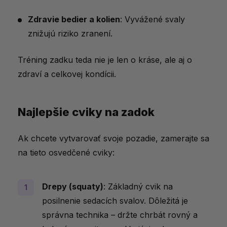
výsledky
Zdravie bedier a kolien
: Vyvážené svaly
znižujú riziko zranení.
Tréning zadku teda nie je len o kráse, ale aj o
zdraví a celkovej kondícii.
Najlepšie cviky na zadok
Ak chcete vytvarovať svoje pozadie, zamerajte sa
na tieto osvedčené cviky:
Drepy (squaty)
: Základný cvik na
posilnenie sedacích svalov. Dôležitá je
správna technika – držte chrbát rovný a