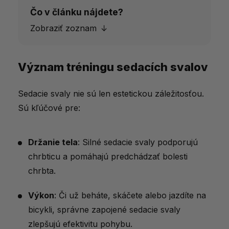
Čo v článku nájdete?
Zobraziť zoznam
Význam tréningu sedacích svalov
Význam tréningu sedacích svalov
Najlepšie cviky na zadok
Sedacie svaly nie sú len estetickou záležitosťou.
Ako zostaviť efektívny tréningový plán
Sú kľúčové pre:
Tipy pre rýchlejšie výsledky
Aké doplnky výživy na podporu rastu
Držanie tela
: Silné sedacie svaly podporujú
svalov u nás nájdete?
chrbticu a pomáhajú predchádzať bolesti
chrbta.
Časté chyby pri tréningu zadku
Slovenské magazíny ktoré riešili tému
Výkon
: Či už beháte, skáčete alebo jazdíte na
tréningu zadku
bicykli, správne zapojené sedacie svaly
zlepšujú efektivitu pohybu.
Vytrvalosť a pravidelnosť prinášajú