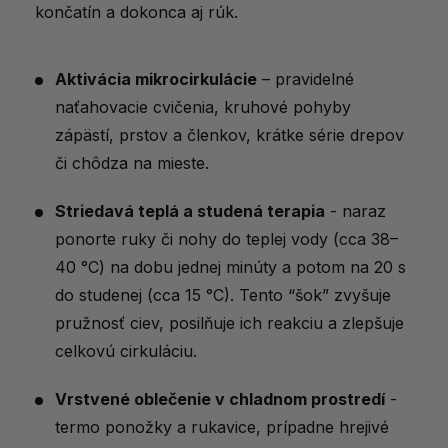
končatín a dokonca aj rúk.
Aktivácia mikrocirkulácie
– pravidelné
naťahovacie cvičenia, kruhové pohyby
zápästí, prstov a členkov, krátke série drepov
či chôdza na mieste.
Striedavá teplá a studená terapia
- naraz
ponorte ruky či nohy do teplej vody (cca 38–
40 °C) na dobu jednej minúty a potom na 20 s
do studenej (cca 15 °C). Tento “šok” zvyšuje
pružnosť ciev, posilňuje ich reakciu a zlepšuje
celkovú cirkuláciu.
Vrstvené oblečenie v chladnom prostredí
-
termo ponožky a rukavice, prípadne hrejivé