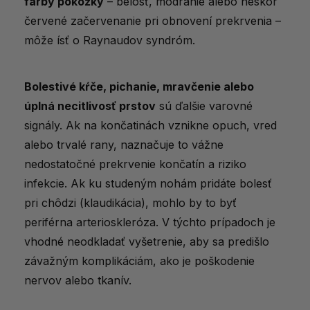
farby pokožky
– belosť, modranie alebo neskôr
červené začervenanie pri obnovení prekrvenia –
môže ísť o Raynaudov syndróm.
Bolestivé kŕče, pichanie, mravčenie alebo
úplná necitlivosť prstov
sú ďalšie varovné
signály. Ak na končatinách vznikne opuch, vred
alebo trvalé rany, naznačuje to vážne
nedostatočné prekrvenie končatín a riziko
infekcie. Ak ku studeným nohám pridáte bolesť
pri chôdzi (klaudikácia), mohlo by to byť
periférna arterioskleróza. V týchto prípadoch je
vhodné neodkladať vyšetrenie, aby sa predišlo
závažným komplikáciám, ako je poškodenie
nervov alebo tkanív.