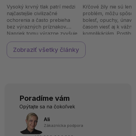
tomu ľahko predísť?
kŕčovými žilami?
Vysoký krvný tlak patrí medzi
Kŕčové žily nie sú len e
najčastejšie civilizačné
problém, môžu spôso
ochorenia a často prebieha
bolesť, opuchy, únavu
bez výrazných príznakov.
časom viesť aj k vážne
Napriek tomu výrazne zvyšuje
komplikáciám. Postihuj
riziko infarktu, mozgovej
viac ľudí, najmä pri s
príhody či zlyhania obličiek.
zamestnaní alebo dlhom
Zobraziť všetky články
Prečo vzniká, ktoré faktory ho
Prečo vznikajú, aké sú
ovplyvňujú a ako ho možno
rizikové faktory a čo m
p...
Poradíme vám
Opýtajte sa na čokoľvek
Ali
Zákaznícka podpora