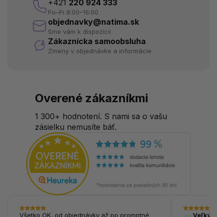
+421
220 924 333
Po–Pi 8:00–16:00
objednavky@natima.sk
Sme vám k dispozícii
Zákaznícka samoobsluha
Zmeny v objednávke a informácie
Overené zákazníkmi
1 300+ hodnotení. S nami sa o vašu
zásielku nemusíte báť.
Všetko OK, od objednávky až po promptné
Veľký v