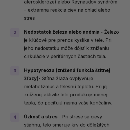
ateroskleróze) alebo Raynaudov syndróm
– extrémna reakcia ciev na chlad alebo
stres
Nedostatok železa
alebo anémia -
Železo
je kľúčové pre prenos kyslíka v tele. Pri
jeho nedostatku môže dôjsť k zníženiu
cirkulácie v periférnych častiach tela.
Hypotyreóza (znížená funkcia štítnej
žľazy)-
Štítna žľaza ovplyvňuje
metabolizmus a telesnú teplotu. Pri jej
zníženej aktivite telo produkuje menej
tepla, čo pociťujú najmä vaše končatiny.
Úzkosť a
stres
-
Pri strese sa cievy
stiahnu, telo smeruje krv do dôležitých