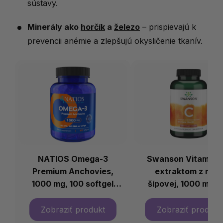
sústavy.
Minerály ako
horčík
a
železo
– prispievajú k
prevencii anémie a zlepšujú okysličenie tkanív.
NATIOS Omega-3
Swanson Vitamín C
Premium Anchovies,
extraktom z ruže
1000 mg, 100 softgel
šípovej, 1000 mg, 
kapsúl
kapsúl