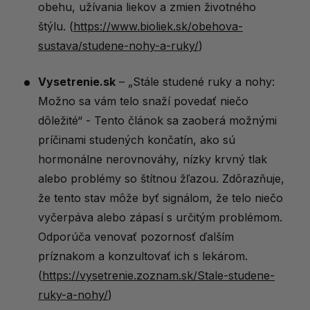
obehu, užívania liekov a zmien životného
štýlu. (
https://www.bioliek.sk/obehova-
sustava/studene-nohy-a-ruky/
)
Vysetrenie.sk
– „Stále studené ruky a nohy:
Možno sa vám telo snaží povedať niečo
dôležité“ - Tento článok sa zaoberá možnými
príčinami studených končatín, ako sú
hormonálne nerovnováhy, nízky krvný tlak
alebo problémy so štítnou žľazou. Zdôrazňuje,
že tento stav môže byť signálom, že telo niečo
vyčerpáva alebo zápasí s určitým problémom.
Odporúča venovať pozornosť ďalším
príznakom a konzultovať ich s lekárom.
(
https://vysetrenie.zoznam.sk/Stale-studene-
ruky-a-nohy/
)