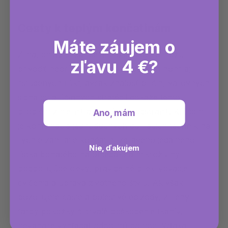
Cesty k teplým končatinám
Máte záujem o
Zima, chladné kancelárie alebo stres môžu
zľavu 4 €?
privodiť nepríjemný “pocit studených nôh” aj
“studených rúk”, avšak znalosť príčin, varovných
signálov a účinných stratégií dokáže tento
problém zmierniť alebo úplne odstrániť. Kľúčom
Ano, mám
je kombinácia jednoduchých domácich techník na
rýchle zahriatie končatín, zdravého jedálneho
Nie, ďakujem
lístka bohatého na omega-3 a mikroživiny
podporujúce cievy, pravidelné prekrvovacie
cvičenia a úprava životného štýlu. Ak však
pozorujete časté a bolestivé epizódy, zmeny
farby pokožky či trvalé poškodenie tkanív,
neváhajte vyhľadať odbornú pomoc. Vďaka