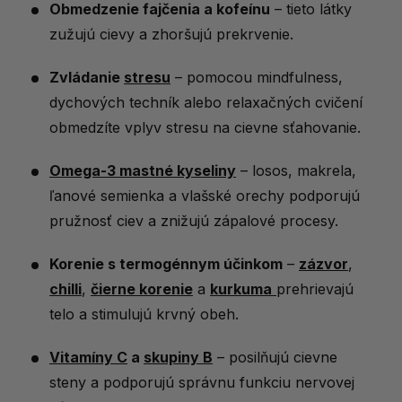
Obmedzenie fajčenia a kofeínu
– tieto látky
zužujú cievy a zhoršujú prekrvenie.
Zvládanie
stresu
– pomocou mindfulness,
dychových techník alebo relaxačných cvičení
obmedzíte vplyv stresu na cievne sťahovanie.
Omega-3 mastné kyseliny
– losos, makrela,
ľanové semienka a vlašské orechy podporujú
pružnosť ciev a znižujú zápalové procesy.
Korenie s termogénnym účinkom
–
zázvor
,
chilli
,
čierne korenie
a
kurkuma
prehrievajú
telo a stimulujú krvný obeh.
Vitamíny C
a
skupiny B
– posilňujú cievne
steny a podporujú správnu funkciu nervovej