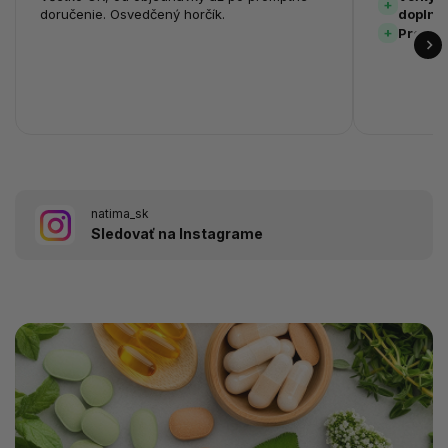
doručenie. Osvedčený horčík.
doplnk
Prehľa
natima_sk
Sledovať na Instagrame