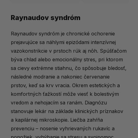
Raynaudov syndróm
Raynaudov syndróm je chronické ochorenie
prejavujúce sa náhlymi epizódami intenzívnej
vazokonstrikcie v prstoch rúk aj nôh. Spúšťačom
býva chlad alebo emocionálny stres, pri ktorom
sa cievy extrémne stiahnu, čo spôsobuje bledosť,
následné modranie a nakoniec červenanie
prstov, keď sa krv vracia. Okrem estetických a
komfortných ťažkostí môže viesť k bolestivým
vredom a nehojacím sa ranám. Diagnózu
stanovuje lekár na základe klinických príznakov
a kapilárnej mikroskopie. Liečba zahŕňa
prevenciu – nosenie vyhrievaných rukavíc a
ponožiek, vyhýbanie sa stresu a svojpomoc