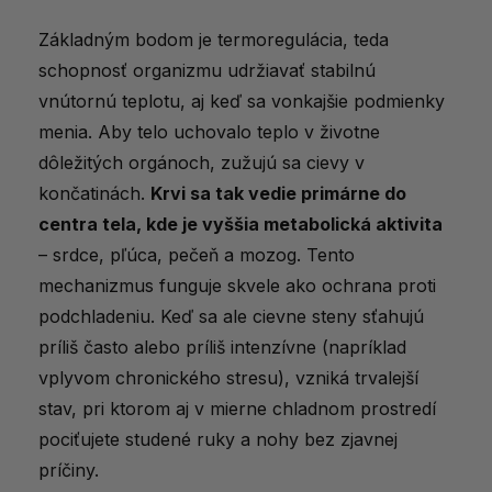
Kedy spozornieť? Varovné signály
Základným bodom je termoregulácia, teda
schopnosť organizmu udržiavať stabilnú
Čo pomáha od studených končatín?
vnútornú teplotu, aj keď sa vonkajšie podmienky
Praktické tipy
menia. Aby telo uchovalo teplo v životne
Strava a životný štýl
dôležitých orgánoch, zužujú sa cievy v
Raynaudov syndróm
končatinách.
Krvi sa tak vedie primárne do
centra tela, kde je vyššia metabolická aktivita
Cesty k teplým končatinám
– srdce, pľúca, pečeň a mozog. Tento
Kde čítať o tomto probléme viac?
mechanizmus funguje skvele ako ochrana proti
podchladeniu. Keď sa ale cievne steny sťahujú
príliš často alebo príliš intenzívne (napríklad
vplyvom chronického stresu), vzniká trvalejší
stav, pri ktorom aj v mierne chladnom prostredí
pociťujete studené ruky a nohy bez zjavnej
príčiny.