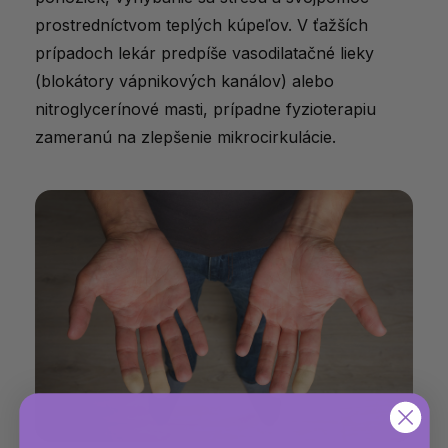
prostredníctvom teplých kúpeľov. V ťažších
prípadoch lekár predpíše vasodilatačné lieky
(blokátory vápnikových kanálov) alebo
nitroglycerínové masti, prípadne fyzioterapiu
zameranú na zlepšenie mikrocirkulácie.