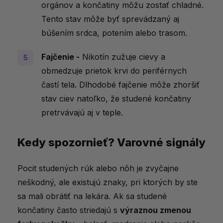
orgánov a končatiny môžu zostať chladné.
Tento stav môže byť sprevádzaný aj
búšením srdca, potením alebo trasom.
Fajčenie -
Nikotín zužuje cievy a
obmedzuje prietok krvi do periférnych
častí tela. Dlhodobé fajčenie môže zhoršiť
stav ciev natoľko, že studené končatiny
pretrvávajú aj v teple.
Kedy spozornieť? Varovné signály
Pocit studených rúk alebo nôh je zvyčajne
neškodný, ale existujú znaky, pri ktorých by ste
sa mali obrátiť na lekára. Ak sa studené
končatiny často striedajú s
výraznou zmenou