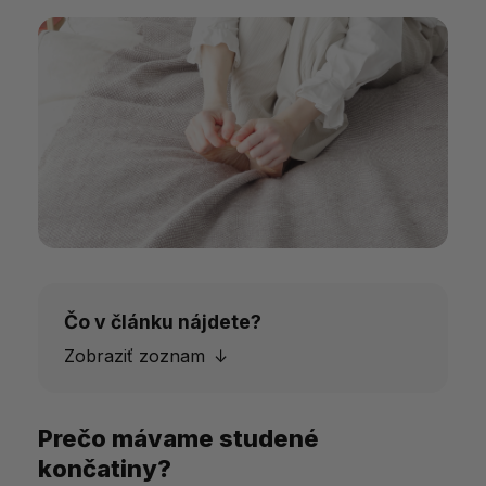
Čo v článku nájdete?
Zobraziť zoznam
Prečo mávame studené
Prečo mávame studené končatiny?
končatiny?
Najčastejšie príčiny studených končatín