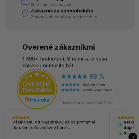
Sme vám k dispozícii
Zákaznícka samoobsluha
Zmeny v objednávke a informácie
Overené zákazníkmi
1 300+ hodnotení. S nami sa o vašu
zásielku nemusíte báť.
Všetko OK, od objednávky až po promptné
Veľký v
doručenie. Osvedčený horčík.
doplnk
Prehľa