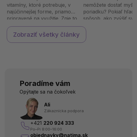
vitamíny, ktoré potrebuje, v
nemôžete dostať myšli
najúčinnejšej forme, priamo
poriadku? Pokiaľ hľadá
pripravené na využitie. Znie to
spôsob, ako zvýšiť svo
ako sci-fi? S naším Natios
koncentráciu, zlepšiť 
Activated B-Complex sa tento
podporiť duševnú výko
Zobraziť všetky články
sen stáva realitou. Vitamíny
máme pre vás riešenie!
skupiny B sú nevyhnutné...
Mind Focus je doplnok
stravy,...
Poradíme vám
Opýtajte sa na čokoľvek
Ali
Zákaznícka podpora
+421
220 924 333
Po–Pi 8:00–16:00
objednavky@natima.sk