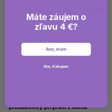
Máte záujem o
zľavu 4 €?
Ano, mám
NATIOS Mind Focus, 60
NATIOS Activated 
vegánskych kapsúl
Complex, Aktívne f
vitamínov B, 100
Nie, ďakujem
vegánskych kapsú
Magazíny s článkami na tému
produktivity pri práci z domu