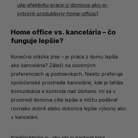
ujte-efektivitu-prace-z-domova-ako-si-
vytvorit-produktivny-home-office/
)
Home office vs. kancelária – čo
funguje lepšie?
Konečná otázka znie – je práca z domu lepšia
ako kancelária? Záleží na osobných
preferenciách aj podmienkach. Niekto preferuje
spoločenské prostredie kancelárie, kde je ľahšia
komunikácia a kontrola nad úlohami. Iní sa v
prostredí domova cítia lepšie a môžu podávať
rovnako dobré alebo dokonca lepšie výkony ako
v kancelárii.
Najdôležitejšie je, aby ste si nastavili také