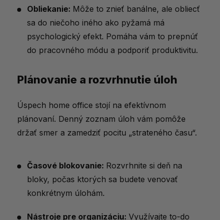
Obliekanie:
Môže to znieť banálne, ale obliecť
sa do niečoho iného ako pyžamá má
psychologický efekt. Pomáha vám to prepnúť
do pracovného módu a podporiť produktivitu.
Plánovanie a rozvrhnutie úloh
Úspech home office stojí na efektívnom
plánovaní. Denný zoznam úloh vám pomôže
držať smer a zamedziť pocitu „strateného času“.
Časové blokovanie:
Rozvrhnite si deň na
bloky, počas ktorých sa budete venovať
konkrétnym úlohám.
Nástroje pre organizáciu:
Využívajte to-do