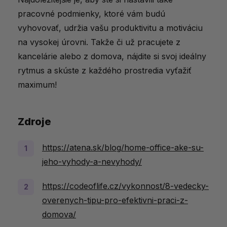
pracovné podmienky, ktoré vám budú
vyhovovať, udržia vašu produktivitu a motiváciu
na vysokej úrovni. Takže či už pracujete z
kancelárie alebo z domova, nájdite si svoj ideálny
rytmus a skúste z každého prostredia vyťažiť
maximum!
Zdroje
https://atena.sk/blog/home-office-ake-su-
jeho-vyhody-a-nevyhody/
https://codeoflife.cz/vykonnost/8-vedecky-
overenych-tipu-pro-efektivni-praci-z-
domova/