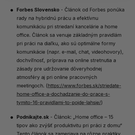
Forbes Slovensko
- Článok od Forbes ponúka
rady na hybridnú prácu a efektívnu
komunikáciu pri striedaní kancelárie a home
office. Článok sa venuje základným pravidlám
pri práci na diaľku, ako sú optimálne formy
komunikácie (napr. e-mail, chat, videohovory),
dochvíľnosť, príprava na online stretnutia a
zásady pre udržovanie dôveryhodnej
atmosféry aj pri online pracovných
meetingoch. (
https://www.forbes.sk/striedate-
home-office-a-dochadzanie-do-prace-s-
tymito-16-pravidlami-to-pojde-lahsie/
)
Podnikajte.sk
- Článok: „Home office – 15
tipov ako zvýšiť produktivitu pri práci z domu“
Tento článok sa zameriava na rôzne praktiky