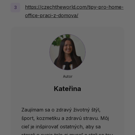
https://czechtheworld.com/tipy-pro-home-
office-praci-z-domova/
Autor
Kateřina
Zaujímam sa o zdravý životný štýl,
šport, kozmetiku a zdravú stravu. Môj
cieľ je inšpirovať ostatných, aby sa
starali o svoje telo aj myseľ a stali sa tou