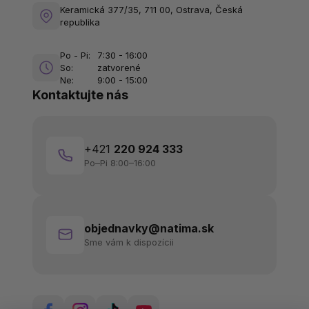
Keramická 377/35, 711 00, Ostrava, Česká
republika
Po - Pi:
7:30 - 16:00
So:
zatvorené
Ne:
9:00 - 15:00
Kontaktujte nás
+421
220 924 333
Po–Pi 8:00–16:00
objednavky@natima.sk
Sme vám k dispozícii