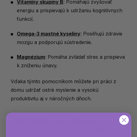
Vitamíny skupiny B
: Pomáhajú zvyšovať
energiu a prispievajú k udržaniu kognitívnych
funkcií.
Omega-3 mastné kyseliny
: Posilňujú zdravie
mozgu a podporujú sústredenie.
Magnézium
: Pomáha zvládať stres a prispieva
k zníženiu únavy.
Vďaka týmto pomocníkom môžete pri práci z
domu udržať ostré myslenie a vysokú
produktivitu aj v náročných dňoch.
Aké vitamíny na podporu
koncentrácie u nás nájdete?