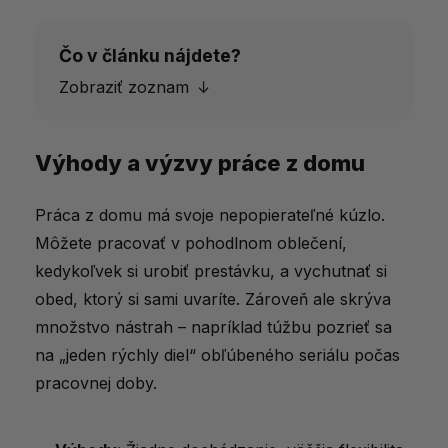
Čo v článku nájdete?
Zobraziť zoznam
Výhody a výzvy práce z domu
Výhody a výzvy práce z domu
Nastavenie pracovného priestoru doma
Práca z domu má svoje nepopierateľné kúzlo.
Stanovenie pracovných hraníc
Môžete pracovať v pohodlnom oblečení,
kedykoľvek si urobiť prestávku, a vychutnať si
Ranná rutina a začiatok pracovného dňa
obed, ktorý si sami uvaríte. Zároveň ale skrýva
Plánovanie a rozvrhnutie úloh
množstvo nástrah – napríklad túžbu pozrieť sa
Pauzy a odpočinok
na „jeden rýchly diel“ obľúbeného seriálu počas
pracovnej doby.
Tipy na efektívne prestávky:
Komunikácia a spolupráca na diaľku