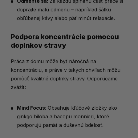
Odmeňte sa:
Za každú splnenú časť práce si
doprajte malú odmenu – napríklad šálku
obľúbenej kávy alebo päť minút relaxácie.
Podpora koncentrácie pomocou
doplnkov stravy
Práca z domu môže byť náročná na
koncentráciu, a práve v takých chvíľach môžu
pomôcť kvalitné doplnky stravy. Odporúčame
zvážiť:
Mind Focus
: Obsahuje kľúčové zložky ako
ginkgo biloba a bacopu monnieri, ktoré
podporujú pamäť a duševnú bdelosť.