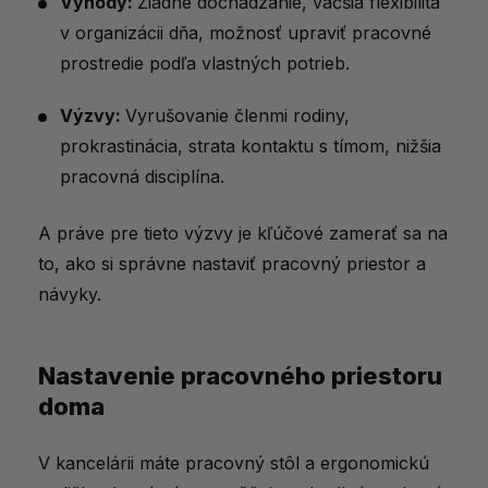
Výhody:
Žiadne dochádzanie, väčšia flexibilita
Motivácia a vyhnutie sa prokrastinácii
v organizácii dňa, možnosť upraviť pracovné
prostredie podľa vlastných potrieb.
Podpora koncentrácie pomocou
doplnkov stravy
Výzvy:
Vyrušovanie členmi rodiny,
Aké vitamíny na podporu koncentrácie u
prokrastinácia, strata kontaktu s tímom, nižšia
nás nájdete?
pracovná disciplína.
Magazíny s článkami na tému
A práve pre tieto výzvy je kľúčové zamerať sa na
produktivity pri práci z domu
to, ako si správne nastaviť pracovný priestor a
Home office vs. kancelária – čo funguje
návyky.
lepšie?
Nastavenie pracovného priestoru
doma
V kancelárii máte pracovný stôl a ergonomickú