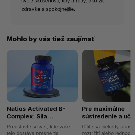
svoje skúsenosti, tipy a rady, ako žiť
zdravšie a spokojnejšie.
Mohlo by vás tiež zaujímať
Natios Activated B-
Pre maximálne
Complex: Sila
sústredenie a uče
Aktívnych Foriem
zvoľte Natios Min
Predstavte si svet, kde vaše
Cítite sa niekedy unave
Vitamínov Skupiny B
Focus!
telo dostáva presne tie
roztržití alebo jednod