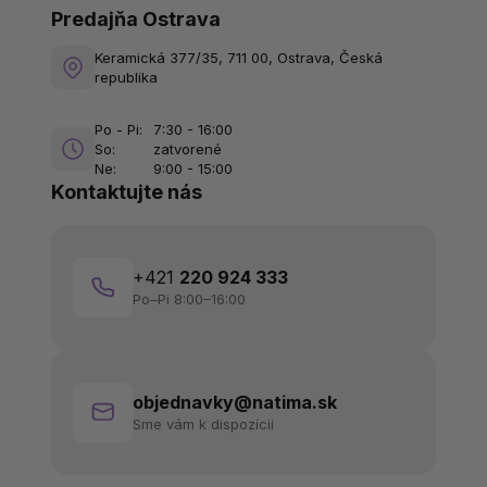
Predajňa Ostrava
Keramická 377/35, 711 00, Ostrava, Česká
republika
Po - Pi:
7:30 - 16:00
So:
zatvorené
Ne:
9:00 - 15:00
Kontaktujte nás
+421
220 924 333
Po–Pi 8:00–16:00
objednavky@natima.sk
Sme vám k dispozícii