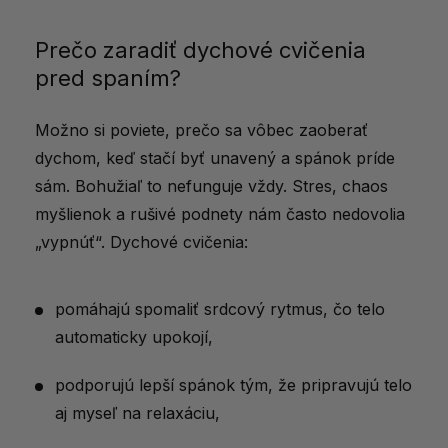
Dych ako kľúč k lepšiemu životu
Prečo zaradiť dychové cvičenia
pred spaním?
Možno si poviete, prečo sa vôbec zaoberať
dychom, keď stačí byť unavený a spánok príde
sám. Bohužiaľ to nefunguje vždy. Stres, chaos
myšlienok a rušivé podnety nám často nedovolia
„vypnúť“. Dychové cvičenia:
pomáhajú spomaliť srdcový rytmus, čo telo
automaticky upokojí,
podporujú lepší spánok tým, že pripravujú telo
aj myseľ na relaxáciu,