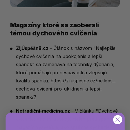
Magazíny ktoré sa zaoberali
témou dychového cvičenia
ŽijÚspěšně.cz
- Článok s názvom "Najlepšie
dychové cvičenia na upokojenie a lepší
spánok" sa zameriava na techniky dýchania,
ktoré pomáhajú pri nespavosti a zlepšujú
kvalitu spánku.
https://zijuspesne.cz/nejlepsi-
dechova-cviceni-pro-uklidneni-a-lepsi-
spanek/?
Netradiční-medicina.cz
- V článku "Dychové
cvičenie: Ako sa upokojiť nielen pred spaním"
magazín vysvetľuje, ako správne dýchanie