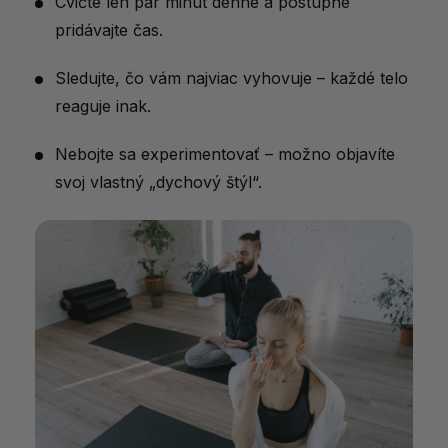
Cvičte len pár minút denne a postupne
pridávajte čas.
Sledujte, čo vám najviac vyhovuje – každé telo
reaguje inak.
Nebojte sa experimentovať – možno objavíte
svoj vlastný „dychový štýl“.