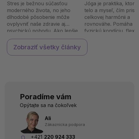
zvládnuť stres v
Stres je bežnou súčasťou
Jóga je praktika, ktorá
modernej dobe
moderného života, no jeho
telo a myseľ, čím prisp
dlhodobé pôsobenie môže
celkovej harmónii a
ovplyvniť naše zdravie aj
rovnováhe. Pomáha zle
psychickú pohodu. Ako lepšie
fyzickú kondíciu, flexibi
porozumieť stresu, jeho
prináša vnútorný poko
príčinám a nájsť účinné
môže pravidelné cvičen
Zobraziť všetky články
spôsoby, ako ho zvládať?
ovplyvniť váš život a a
Prečo stres vzniká? Stres je
benefity prináša nielen 
prirodzenou re...
Poradíme vám
Opýtajte sa na čokoľvek
Ali
Zákaznícka podpora
+421
220 924 333