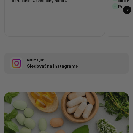
doručenie. Osvedčený horčík.
doplnk
Prehľa
natima_sk
Sledovať na Instagrame