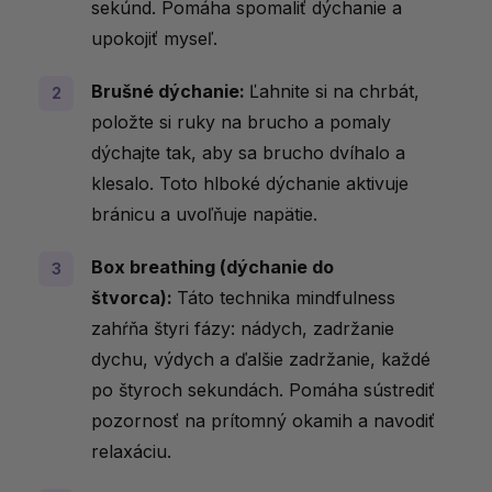
sekúnd. Pomáha spomaliť dýchanie a
upokojiť myseľ.
Brušné dýchanie:
Ľahnite si na chrbát,
položte si ruky na brucho a pomaly
dýchajte tak, aby sa brucho dvíhalo a
klesalo. Toto hlboké dýchanie aktivuje
bránicu a uvoľňuje napätie.
Box breathing (dýchanie do
štvorca):
Táto technika mindfulness
zahŕňa štyri fázy: nádych, zadržanie
dychu, výdych a ďalšie zadržanie, každé
po štyroch sekundách. Pomáha sústrediť
pozornosť na prítomný okamih a navodiť
relaxáciu.