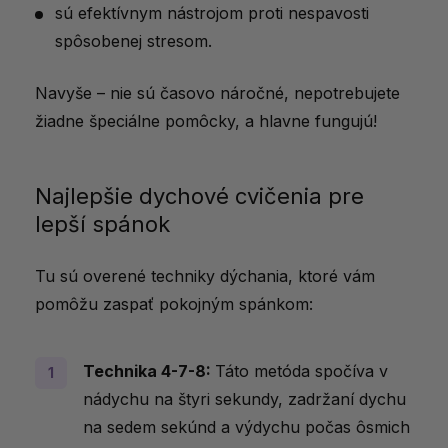
sú efektívnym nástrojom proti nespavosti
spôsobenej stresom.
Navyše – nie sú časovo náročné, nepotrebujete
žiadne špeciálne pomôcky, a hlavne fungujú!
Najlepšie dychové cvičenia pre
lepší spánok
Tu sú overené techniky dýchania, ktoré vám
pomôžu zaspať pokojným spánkom:
Technika 4-7-8:
Táto metóda spočíva v
nádychu na štyri sekundy, zadržaní dychu
na sedem sekúnd a výdychu počas ôsmich