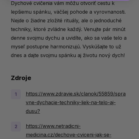
Dychové cvičenia vám môžu otvoriť cestu k
lepšiemu spánku, väčšej pohode a vyrovnanosti.
Nejde o žiadne zložité rituály, ale o jednoduché
techniky, ktoré zvládne každý. Venujte pár minút
denne svojmu dychu a uvidíte, ako sa vaše telo a
myseľ postupne harmonizujú. Vyskúšajte to už
dnes a dajte svojmu spánku aj životu nový dych!
Zdroje
https://www.zdravie.sk/clanok/55859/spra
vne-dychacie-techniky-liek-na-telo-aj-
dusu?
https://www.netradicni-
medicina.cz/dechove-cviceni-jak-se-