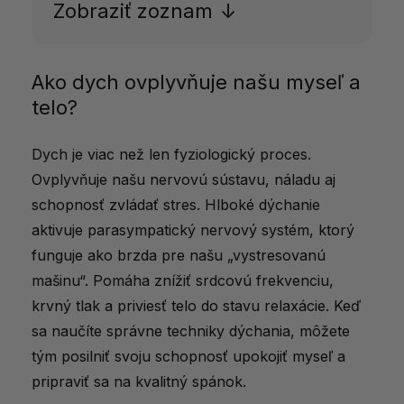
Zobraziť zoznam
Ako dych ovplyvňuje našu myseľ a
Ako dych ovplyvňuje našu myseľ a telo?
telo?
Prečo zaradiť dychové cvičenia pred
spaním?
Dych je viac než len fyziologický proces.
Najlepšie dychové cvičenia pre lepší
Ovplyvňuje našu nervovú sústavu, náladu aj
spánok
schopnosť zvládať stres. Hlboké dýchanie
aktivuje parasympatický nervový systém, ktorý
Doplnky stravy pre lepší spánok
funguje ako brzda pre našu „vystresovanú
Tipy pre úspešné dychové cvičenie
mašinu“. Pomáha znížiť srdcovú frekvenciu,
Ďalšie benefity dychových cvičení
krvný tlak a priviesť telo do stavu relaxácie. Keď
sa naučíte správne techniky dýchania, môžete
Praktické rady pre začiatočníkov
tým posilniť svoju schopnosť upokojiť myseľ a
Magazíny ktoré sa zaoberali témou
pripraviť sa na kvalitný spánok.
dychového cvičenia