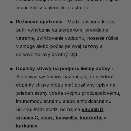
u pacientov s alergickou astmou.
Režimové opatrenia -
Medzi zásadné kroky
patrí vyhýbanie sa alergénom, pravidelné
vetranie, zvlhčovanie vzduchu, nosenie rúška
v smoge alebo počas peľovej sezóny a
celkovo zdravý životný štýl.
Doplnky stravy na podporu liečby astmy -
Stále viac výskumov naznačuje, že niektoré
doplnky stravy môžu mať pozitívny vplyv na
priebeh astmy vďaka svojmu protizápalovému,
imunomodulačnému alebo antioxidačnému
účinku. Patrí medzi ne najmä
vitamín D
,
vitamín C
,
zinok
,
boswellia
,
kvercetín
a
kurkumín
.