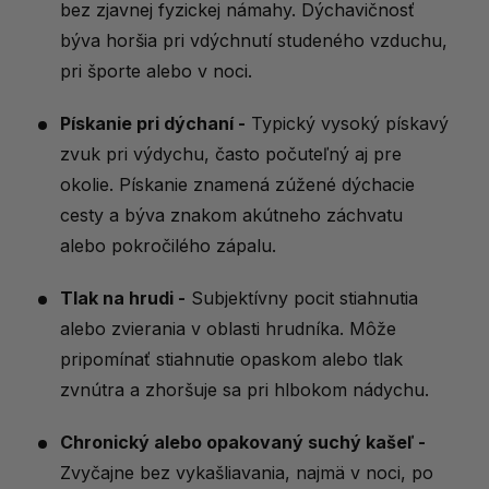
bez zjavnej fyzickej námahy. Dýchavičnosť
býva horšia pri vdýchnutí studeného vzduchu,
pri športe alebo v noci.
Pískanie pri dýchaní -
Typický vysoký pískavý
zvuk pri výdychu, často počuteľný aj pre
okolie. Pískanie znamená zúžené dýchacie
cesty a býva znakom akútneho záchvatu
alebo pokročilého zápalu.
Tlak na hrudi -
Subjektívny pocit stiahnutia
alebo zvierania v oblasti hrudníka. Môže
pripomínať stiahnutie opaskom alebo tlak
zvnútra a zhoršuje sa pri hlbokom nádychu.
Chronický alebo opakovaný suchý kašeľ -
Zvyčajne bez vykašliavania, najmä v noci, po