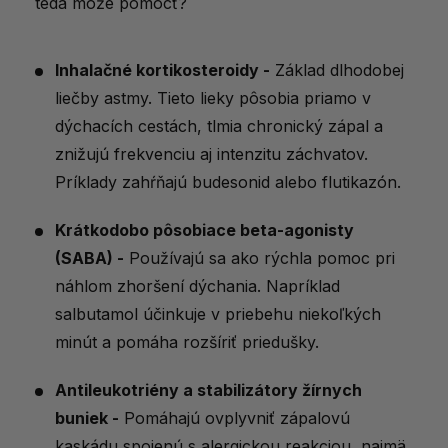
teda môže pomôcť?
Inhalačné kortikosteroidy -
Základ dlhodobej
liečby astmy. Tieto lieky pôsobia priamo v
dýchacích cestách, tlmia chronický zápal a
znižujú frekvenciu aj intenzitu záchvatov.
Príklady zahŕňajú budesonid alebo flutikazón.
Krátkodobo pôsobiace beta-agonisty
(SABA) -
Používajú sa ako rýchla pomoc pri
náhlom zhoršení dýchania. Napríklad
salbutamol účinkuje v priebehu niekoľkých
minút a pomáha rozšíriť priedušky.
Antileukotriény a stabilizátory žírnych
buniek -
Pomáhajú ovplyvniť zápalovú
kaskádu spojenú s alergickou reakciou, najmä