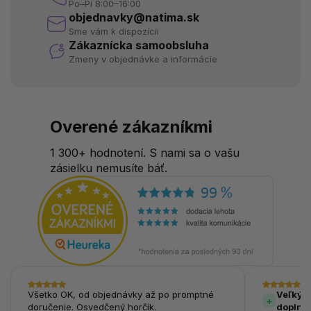
Po–Pi 8:00–16:00
objednavky@natima.sk
Sme vám k dispozícii
Zákaznícka samoobsluha
Zmeny v objednávke a informácie
Overené zákazníkmi
1 300+ hodnotení. S nami sa o vašu
zásielku nemusíte báť.
Všetko OK, od objednávky až po promptné
Veľký v
doručenie. Osvedčený horčík.
doplnk