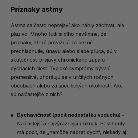
Príznaky astmy
Astma sa často neprejaví ako náhly záchvat, ale
plazivo. Mnoho ľudí si dlho nevšimne, že
príznaky, ktoré považujú za bežné
prechladnutie, únavu alebo slabé pľúca, sú v
skutočnosti prejavy chronického zápalu
dýchacích ciest. Typické symptómy bývajú
premenlivé, zhoršujú sa v určitých ročných
obdobiach alebo za špecifických okolností. Aké
sú najčastejšie z nich?
Dýchavičnosť (pocit nedostatku vzduchu) -
Najčastejší a najvýraznejší príznak. Postihnutý
má pocit, že „nemôže nabrať dych“, niekedy aj