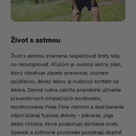
Život s astmou
Život s astmou znamená rešpektovať limity tela,
no nerezignovať. Kľúčom je osobný akčný plán,
ktorý obsahuje zásady prevencie, zoznam
spúšťačov, dávky liekov aj núdzový kontakt na
lekára. Denná rutina zahŕňa pravidelné užívanie
preventívnych inhalačných kortikoidov,
monitorovanie Peak Flow metrom a dodržiavanie
odporúčanej fyzickej aktivity – plávanie, jóga
alebo chôdza, ktoré podporujú dýchacie svaly.
Spánok a zvlhčené prostredie pomáhajú doplniť