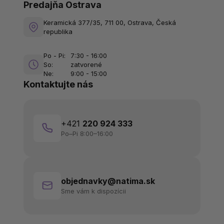
Predajňa Ostrava
Keramická 377/35, 711 00, Ostrava, Česká
republika
Po - Pi:
7:30 - 16:00
So:
zatvorené
Ne:
9:00 - 15:00
Kontaktujte nás
+421
220 924 333
Po–Pi 8:00–16:00
objednavky@natima.sk
Sme vám k dispozícii