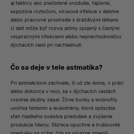
aj faktory ako znečistené ovzdušie, fajčenie,
expozícia roztočom, vírusové infekcie v detstve
alebo pracovné prostredie s dráždivými látkami.
U detí môže byť rozvoj astmy spojený s častými
respiračnými infekciami alebo nepriechodnosťou
dýchacích ciest pri nachladnutí.
Čo sa deje v tele astmatika?
Pri astmatickom záchvate, či už ste doma, v práci
alebo dokonca v noci, sa v dýchacích cestách
rozvinie akútny zápal. Žírne bunky a eozinofily
uvoľnia histamín a leukotriény, ktoré spôsobia
sťah hladkého svalstva priedušiek a zvýšenie
produkcie hlienu. Sliznica opuchne a trubicovité
priedušky sa zúžia, čím sa výrazne zmenší