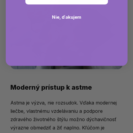
Nie, ďakujem
Moderný prístup k astme
Astma je výzva, nie rozsudok. Vďaka modernej
liečbe, vlastnému vzdelávaniu a podpore
zdravého životného štýlu možno dýchavičnosť
výrazne obmedziť a žiť naplno. Kľúčom je