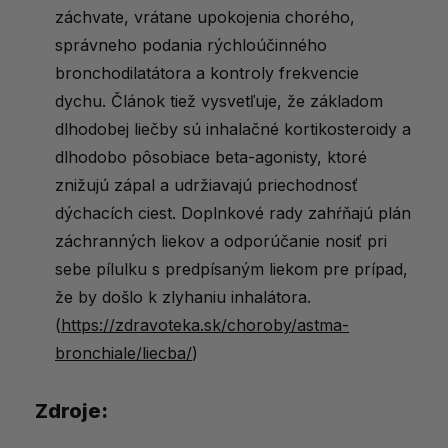
záchvate, vrátane upokojenia chorého,
správneho podania rýchloúčinného
bronchodilatátora a kontroly frekvencie
dychu. Článok tiež vysvetľuje, že základom
dlhodobej liečby sú inhalačné kortikosteroidy a
dlhodobo pôsobiace beta-agonisty, ktoré
znižujú zápal a udržiavajú priechodnosť
dýchacích ciest. Doplnkové rady zahŕňajú plán
záchranných liekov a odporúčanie nosiť pri
sebe pílulku s predpísaným liekom pre prípad,
že by došlo k zlyhaniu inhalátora.
(
https://zdravoteka.sk/choroby/astma-
bronchiale/liecba/
)
Zdroje: