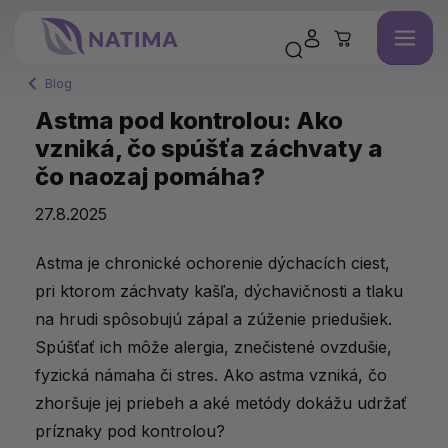
Blog
Astma pod kontrolou: Ako
vzniká, čo spúšťa záchvaty a
čo naozaj pomáha?
27.8.2025
Astma je chronické ochorenie dýchacích ciest,
pri ktorom záchvaty kašľa, dýchavičnosti a tlaku
na hrudi spôsobujú zápal a zúženie priedušiek.
Spúšťať ich môže alergia, znečistené ovzdušie,
fyzická námaha či stres. Ako astma vzniká, čo
zhoršuje jej priebeh a aké metódy dokážu udržať
príznaky pod kontrolou?