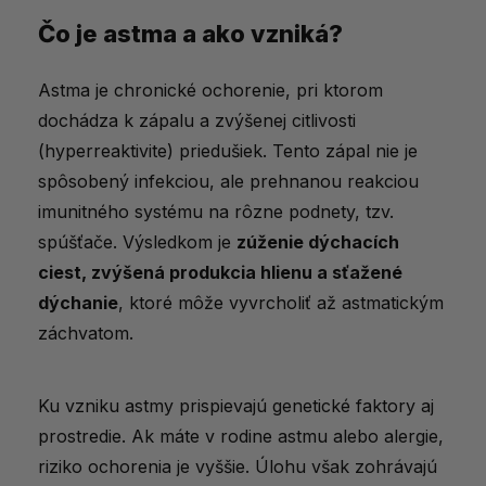
Čo je astma a ako vzniká?
Čo je astma a ako vzniká?
Čo sa deje v tele astmatika?
Astma je chronické ochorenie, pri ktorom
Spúšťače astmatických záchvatov
dochádza k zápalu a zvýšenej citlivosti
Typy astmy
(hyperreaktivite) priedušiek. Tento zápal nie je
spôsobený infekciou, ale prehnanou reakciou
Príznaky astmy
imunitného systému na rôzne podnety, tzv.
Život s astmou
spúšťače. Výsledkom je
zúženie dýchacích
Liečba astmy
ciest, zvýšená produkcia hlienu a sťažené
dýchanie
, ktoré môže vyvrcholiť až astmatickým
Astma u detí
záchvatom.
Moderný prístup k astme
Čo vám na astmu poradia iné slovenské
Ku vzniku astmy prispievajú genetické faktory aj
články?
prostredie. Ak máte v rodine astmu alebo alergie,
riziko ochorenia je vyššie. Úlohu však zohrávajú