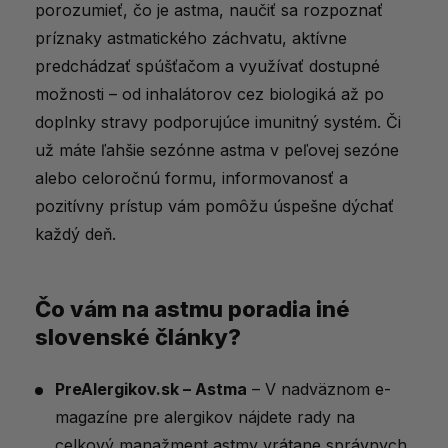
porozumieť, čo je astma, naučiť sa rozpoznať
príznaky astmatického záchvatu, aktívne
predchádzať spúšťačom a využívať dostupné
možnosti – od inhalátorov cez biologiká až po
doplnky stravy podporujúce imunitný systém. Či
už máte ľahšie sezónne astma v peľovej sezóne
alebo celoročnú formu, informovanosť a
pozitívny prístup vám pomôžu úspešne dýchať
každý deň.
Čo vám na astmu poradia iné
slovenské články?
PreAlergikov.sk – Astma
– V nadväznom e-
magazíne pre alergikov nájdete rady na
celkový manažment astmy vrátane správnych