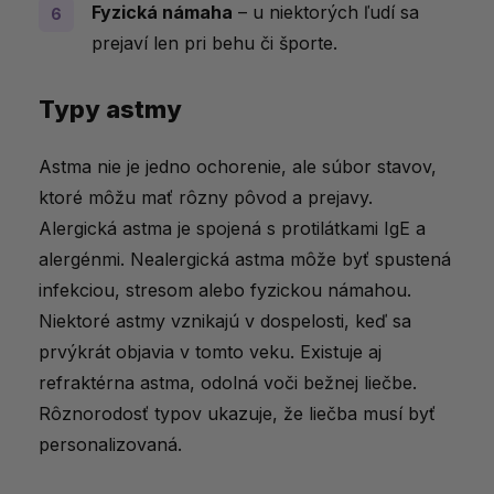
Fyzická námaha
– u niektorých ľudí sa
prejaví len pri behu či športe.
Typy astmy
Astma nie je jedno ochorenie, ale súbor stavov,
ktoré môžu mať rôzny pôvod a prejavy.
Alergická astma je spojená s protilátkami IgE a
alergénmi. Nealergická astma môže byť spustená
infekciou, stresom alebo fyzickou námahou.
Niektoré astmy vznikajú v dospelosti, keď sa
prvýkrát objavia v tomto veku. Existuje aj
refraktérna astma, odolná voči bežnej liečbe.
Rôznorodosť typov ukazuje, že liečba musí byť
personalizovaná.