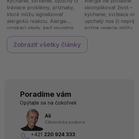
Kýchanie, svrbenie, opuchy či
Alergia vie poriadne
tráviace problémy, príznaky,
skomplikovať život – n
ktoré môžu signalizovať
kýchanie, svrbiace oči,
alergickú reakciu. Alergie
upchatý nos či nepríj
vznikajú vtedy, keď imunitný
kožné reakcie môžu v
systém prehnane reaguje na
ovplyvniť váš deň. Nam
bežné látky ako peľ, potraviny
toho, aby ste automati
Zobraziť všetky články
alebo prach. Prečo telo vníma
siahali po antihistamini
neškodné podnety ako hr...
vyskúšajte prírodné sp
ktoré môž...
Poradíme vám
Opýtajte sa na čokoľvek
Ali
Zákaznícka podpora
+421
220 924 333