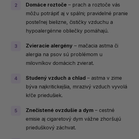
Domáce roztoče
– prach a roztoče vás
môžu potrápiť aj v spálni; pravidelné pranie
posteľnej bielizne, čističky vzduchu a
hypoalergénne obliečky pomáhajú.
Zvieracie alergény
– mačacia astma či
alergia na psov sú problémom u
milovníkov domácich zvierat.
Studený vzduch a chlad
– astma v zime
býva najkritickejšia, mrazivý vzduch vyvolá
kŕče priedušiek.
Znečistené ovzdušie a dym
– cestné
emisie aj cigaretový dym vážne zhoršujú
prieduškový záchvat.