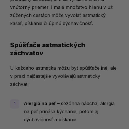
vnútorný priemer. I malé množstvo hlienu v už
zúžených cestách môže vyvolať astmatický
kašeľ, pískanie či úplnú dýchavičnosť.
Spúšťače astmatických
záchvatov
U každého astmatika môžu byť spúšťače iné, ale
v praxi najčastejšie vyvolávajú astmatický
záchvat:
Alergia na peľ
– sezónna nádcha, alergia
na peľ prináša kýchanie, potom aj
dýchavičnosť a pískanie.