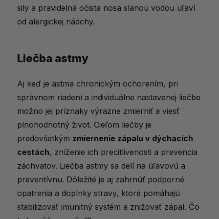
sily a pravidelná očista nosa slanou vodou uľaví
od alergickej nádchy.
Liečba astmy
Aj keď je astma chronickým ochorením, pri
správnom riadení a individuálne nastavenej liečbe
možno jej príznaky výrazne zmierniť a viesť
plnohodnotný život. Cieľom liečby je
predovšetkým
zmiernenie zápalu v dýchacích
cestách
, zníženie ich precitlivenosti a prevencia
záchvatov. Liečba astmy sa delí na úľavovú a
preventívnu. Dôležité je aj zahrnúť podporné
opatrenia a doplnky stravy, ktoré pomáhajú
stabilizovať imunitný systém a znižovať zápal. Čo