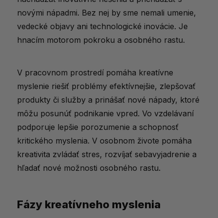
2. Inkubácia – Keď mozog pracuje na
novými nápadmi. Bez nej by sme nemali umenie,
pozadí
vedecké objavy ani technologické inovácie. Je
hnacím motorom pokroku a osobného rastu.
3. Inšpirácia (Aha moment) – Keď sa
nápad zrodí
V pracovnom prostredí pomáha kreatívne
4. Overenie a realizácia – Dostať nápad
myslenie riešiť problémy efektívnejšie, zlepšovať
do sveta
produkty či služby a prinášať nové nápady, ktoré
Ako trénovať kreatívne myslenie?
môžu posunúť podnikanie vpred. Vo vzdelávaní
Denné návyky pre rozvoj kreativity
podporuje lepšie porozumenie a schopnosť
kritického myslenia. V osobnom živote pomáha
Ako zvládnuť kreatívny blok?
kreativita zvládať stres, rozvíjať sebavyjadrenie a
Aké doplnky stravy môžu podporiť
hľadať nové možnosti osobného rastu.
kreativitu?
Ako dlhodobo udržať a rozvíjať
Fázy kreatívneho myslenia
kreativitu?