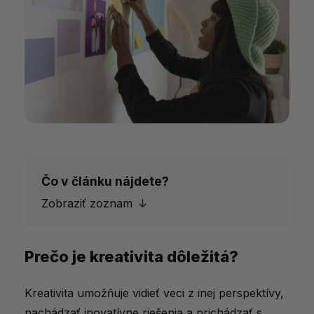
Čo v článku nájdete?
Zobraziť zoznam
Prečo je kreativita dôležitá?
Prečo je kreativita dôležitá?
Fázy kreatívneho myslenia
Kreativita umožňuje vidieť veci z inej perspektívy,
1. Príprava – Nasávanie inšpirácie
nachádzať inovatívne riešenia a prichádzať s