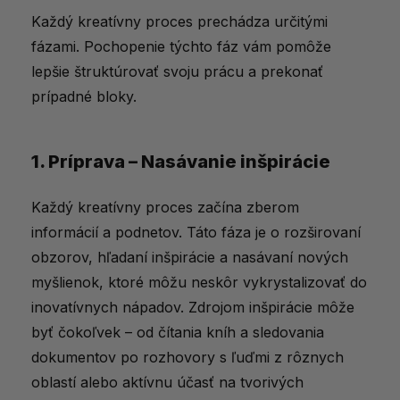
Tvorivosť nie je dar, ale zručnosť
Každý kreatívny proces prechádza určitými
fázami. Pochopenie týchto fáz vám pomôže
Ďalšie tipy od slovenských magazínov
lepšie štruktúrovať svoju prácu a prekonať
prípadné bloky.
1. Príprava – Nasávanie inšpirácie
Každý kreatívny proces začína zberom
informácií a podnetov. Táto fáza je o rozširovaní
obzorov, hľadaní inšpirácie a nasávaní nových
myšlienok, ktoré môžu neskôr vykrystalizovať do
inovatívnych nápadov. Zdrojom inšpirácie môže
byť čokoľvek – od čítania kníh a sledovania
dokumentov po rozhovory s ľuďmi z rôznych
oblastí alebo aktívnu účasť na tvorivých