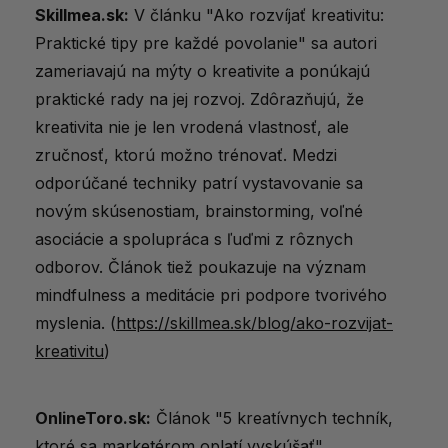
Skillmea.sk:
V článku "Ako rozvíjať kreativitu:
Praktické tipy pre každé povolanie" sa autori
zameriavajú na mýty o kreativite a ponúkajú
praktické rady na jej rozvoj. Zdôrazňujú, že
kreativita nie je len vrodená vlastnosť, ale
zručnosť, ktorú možno trénovať. Medzi
odporúčané techniky patrí vystavovanie sa
novým skúsenostiam, brainstorming, voľné
asociácie a spolupráca s ľuďmi z rôznych
odborov. Článok tiež poukazuje na význam
mindfulness a meditácie pri podpore tvorivého
myslenia. (
https://skillmea.sk/blog/ako-rozvijat-
kreativitu
)
OnlineToro.sk:
Článok "5 kreatívnych techník,
ktoré sa marketérom oplatí vyskúšať"