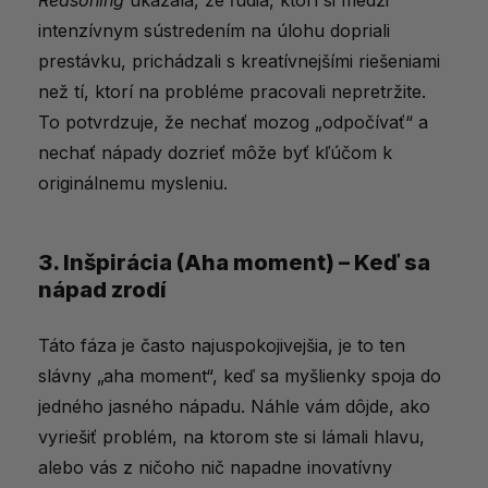
Reasoning
ukázala, že ľudia, ktorí si medzi
intenzívnym sústredením na úlohu dopriali
prestávku, prichádzali s kreatívnejšími riešeniami
než tí, ktorí na probléme pracovali nepretržite.
To potvrdzuje, že nechať mozog „odpočívať“ a
nechať nápady dozrieť môže byť kľúčom k
originálnemu mysleniu.
3. Inšpirácia (Aha moment) – Keď sa
nápad zrodí
Táto fáza je často najuspokojivejšia, je to ten
slávny „aha moment“, keď sa myšlienky spoja do
jedného jasného nápadu. Náhle vám dôjde, ako
vyriešiť problém, na ktorom ste si lámali hlavu,
alebo vás z ničoho nič napadne inovatívny