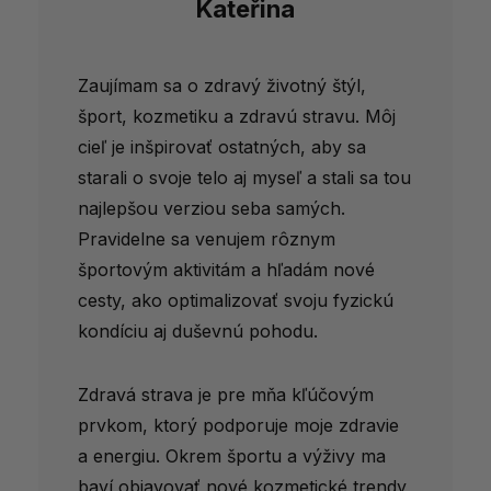
Kateřina
Zaujímam sa o zdravý životný štýl,
šport, kozmetiku a zdravú stravu. Môj
cieľ je inšpirovať ostatných, aby sa
starali o svoje telo aj myseľ a stali sa tou
najlepšou verziou seba samých.
Pravidelne sa venujem rôznym
športovým aktivitám a hľadám nové
cesty, ako optimalizovať svoju fyzickú
kondíciu aj duševnú pohodu.
Zdravá strava je pre mňa kľúčovým
prvkom, ktorý podporuje moje zdravie
a energiu. Okrem športu a výživy ma
baví objavovať nové kozmetické trendy