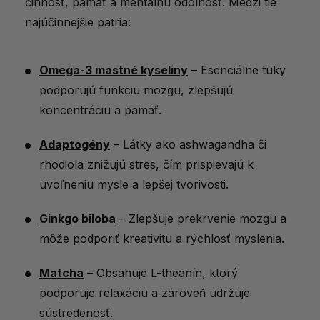
činnosť, pamäť a mentálnu odolnosť. Medzi tie
najúčinnejšie patria:
Omega-3 mastné kyseliny
– Esenciálne tuky
podporujú funkciu mozgu, zlepšujú
koncentráciu a pamäť.
Adaptogény
– Látky ako ashwagandha či
rhodiola znižujú stres, čím prispievajú k
uvoľneniu mysle a lepšej tvorivosti.
Ginkgo biloba
– Zlepšuje prekrvenie mozgu a
môže podporiť kreativitu a rýchlosť myslenia.
Matcha
– Obsahuje L-theanín, ktorý
podporuje relaxáciu a zároveň udržuje
sústredenosť.