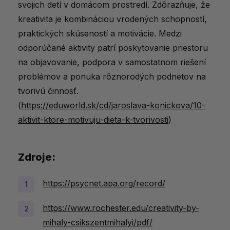
svojich detí v domácom prostredí. Zdôrazňuje, že
kreativita je kombináciou vrodených schopností,
praktických skúseností a motivácie. Medzi
odporúčané aktivity patrí poskytovanie priestoru
na objavovanie, podpora v samostatnom riešení
problémov a ponuka rôznorodých podnetov na
tvorivú činnosť.
(
https://eduworld.sk/cd/jaroslava-konickova/10-
aktivit-ktore-motivuju-dieta-k-tvorivosti
)
Zdroje:
https://psycnet.apa.org/record/
https://www.rochester.edu/creativity-by-
mihaly-csikszentmihalyi/pdf/