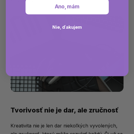
kreatívne.
Ano, mám
Nie, ďakujem
Tvorivosť nie je dar, ale zručnosť
Kreativita nie je len dar niekoľkých vyvolených,
ale zručnosť, ktorú môže rozvíjať každý. Či už sa