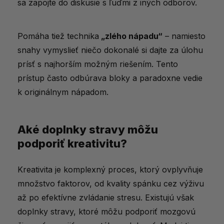
sa zapojte do diskusie s ľuďmi z iných odborov.
Pomáha tiež technika
„zlého nápadu“
– namiesto
snahy vymyslieť niečo dokonalé si dajte za úlohu
prísť s najhorším možným riešením. Tento
prístup často odbúrava bloky a paradoxne vedie
k originálnym nápadom.
Aké doplnky stravy môžu
podporiť kreativitu?
Kreativita je komplexný proces, ktorý ovplyvňuje
množstvo faktorov, od kvality spánku cez výživu
až po efektívne zvládanie stresu. Existujú však
doplnky stravy, ktoré môžu podporiť mozgovú