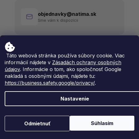
objednavky@natima.sk
Sme vám k dispozícii
Táto webová stránka používa súbory cookie. Viac
informácií nájdete v
Zásadách ochrany osobných
údajov
. Informácie o tom, ako spoločnosť Google
nakladá s osobnými údajmi, nájdete tu:
https://business.safety.google/privacy/
.
Nastavenie
Súhlasím
Odmietnuť
Vytvoril Shoptet Premium
Copyright 2026
Natima
. Všetky práva vyhradené.