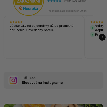
Všetko OK, od objednávky až po promptné
Veľký v
doručenie. Osvedčený horčík.
doplnk
Prehľa
natima_sk
Sledovať na Instagrame