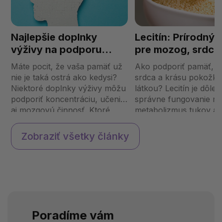
Najlepšie doplnky
Lecitín: Prírodný e
výživy na podporu
pre mozog, srdce
pamäte
krásnu pokožku
Máte pocit, že vaša pamäť už
Ako podporiť pamäť, z
nie je taká ostrá ako kedysi?
srdca a krásu pokožky
Niektoré doplnky výživy môžu
látkou? Lecitín je dôlež
podporiť koncentráciu, učenie
správne fungovanie m
aj mozgovú činnosť. Ktoré
metabolizmus tukov a
látky skutočne pomáhajú
hydratáciu pleti. Máte 
zlepšiť kognitívne funkcie a
svojej strave dostatok? Čo j
Zobraziť všetky články
udržať myseľ sviežu? Prečo je
lecitín? Lecitín je látka
dôležité podporovať ...
prirodzene sa vyskytujú
Poradíme vám