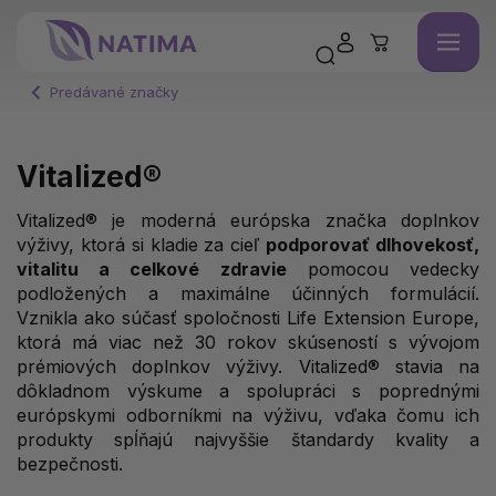
Predávané značky
Vitalized®
Vitalized® je moderná európska značka doplnkov
výživy, ktorá si kladie za cieľ
podporovať dlhovekosť,
vitalitu a celkové zdravie
pomocou vedecky
podložených a maximálne účinných formulácií.
Vznikla ako súčasť spoločnosti Life Extension Europe,
ktorá má viac než 30 rokov skúseností s vývojom
prémiových doplnkov výživy. Vitalized® stavia na
dôkladnom výskume a spolupráci s poprednými
európskymi odborníkmi na výživu, vďaka čomu ich
produkty spĺňajú najvyššie štandardy kvality a
bezpečnosti.