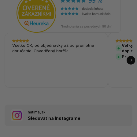
Všetko OK, od objednávky až po promptné
Veľký v
doručenie. Osvedčený horčík.
doplnk
Prehľa
natima_sk
Sledovať na Instagrame