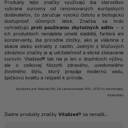
Produkty tejto značky využívajú iba starostlivo
vybrané suroviny od renomovaných európskych
dodávateľov, čo zaručuje vysokú čistotu a biologickú
dostupnosť účinných látok. Značka sa hrdo
vyhradzujú
proti používaniu zbytočných aditív
– v
ich produktoch nenájdete umelé sladidlá, farbivá ani
konzervanty, iba prírodné zložky, ako je vláknina z
akácie alebo extrakty z rastlín. Jedným z kľúčových
záväzkov značky je aj udržateľnosť a etické získavanie
surovín. Vitalized® tak nie je len o doplnkoch výživy,
ale o celkovej filozofii zdravého, uvedomelého
životného štýlu, ktorý prepája modernú vedu,
špičkovú kvalitu a rešpekt k prírode.
Vyrobené pre Vitalized BV, De Lairessestraat 145c, 1075 HJ Amsterdam,
Holandsko
Žiadne produkty značky
Vitalized®
sa nenašli...