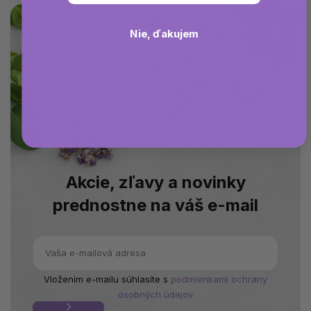
Nie, ďakujem
Akcie, zľavy a novinky
prednostne na váš e-mail
Vložením e-mailu súhlasíte s
podmienkami ochrany
osobných údajov