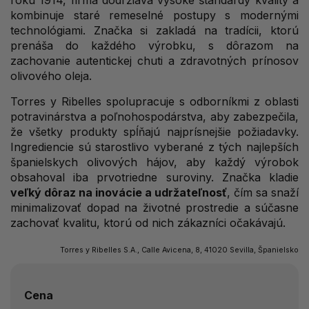
roku 1914, firma dodržiava vysoké štandardy kvality a
kombinuje staré remeselné postupy s modernými
technológiami. Značka si zakladá na tradícii, ktorú
prenáša do každého výrobku, s dôrazom na
zachovanie autentickej chuti a zdravotných prínosov
olivového oleja.
Torres y Ribelles spolupracuje s odborníkmi z oblasti
potravinárstva a poľnohospodárstva, aby zabezpečila,
že všetky produkty spĺňajú najprísnejšie požiadavky.
Ingrediencie sú starostlivo vyberané z tých najlepších
španielskych olivových hájov, aby každý výrobok
obsahoval iba prvotriedne suroviny. Značka kladie
veľký dôraz na inovácie a udržateľnosť
, čím sa snaží
minimalizovať dopad na životné prostredie a súčasne
zachovať kvalitu, ktorú od nich zákazníci očakávajú.
Torres y Ribelles S.A., Calle Avicena, 8, 41020 Sevilla, Španielsko
Cena