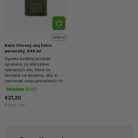
946 ml
Betis Olivový olej Extra
panenský, 946 ml
Vysoko kvalitný produkt
vyrobený zo starostlivo
vybraných olív, ktoré sú
lisované za studena, aby si
zachovali svoju prirodzenú chuť
a živiny. Tento olej je známy
Skladom
(8 ks)
svojou...
€21,20
0,02 € / 1 ml