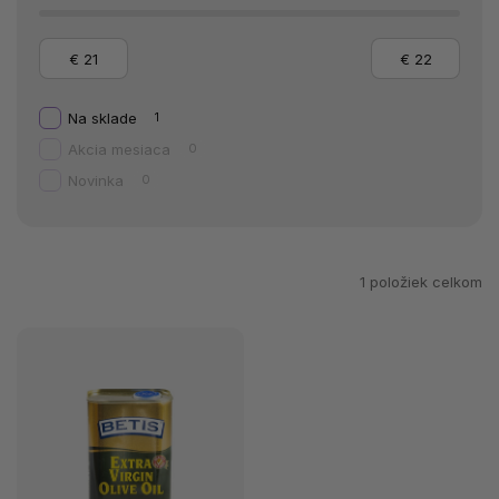
€
21
€
22
Na sklade
1
Akcia mesiaca
0
Novinka
0
1
položiek celkom