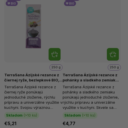
💚 BIO
💚 BIO
250 g
250 g
TerraSana Ázijské rezance z
TerraSana Ázijské rezance z
čiernej ryže, bezlepkové BIO,
pohánky a sladkého zemiaku,
250 g
bezlepkové BIO, 250 g
TerraSana Ázijské rezance z
TerraSana Ázijské rezance z
čiernej ryže ponúkajú
pohánky a sladkého zemiaku
jednoduché zloženie, rýchlu
ponúkajú jednoduché zloženie,
prípravu a univerzálne využitie v
rýchlu prípravu a univerzálne
kuchyni. Svojou výraznou
využitie v kuchyni. Skvele sa
fialovo-čiernou farbou navyše
hodia do miso polievky a k...
Skladom
(>10 ks)
Skladom
(>10 ks)
dodajú...
€5,21
€4,77