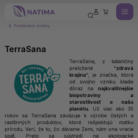
Predávané značky
TerraSana
TerraSana, z taliančiny
preložené "
zdravá
krajina
", je značka, ktorá
od svojho vzniku kladie
dôraz na
najkvalitnejšie
biopotraviny a
starostlivosť o našu
planétu
. Už viac ako 35
rokov sa TerraSana zaväzuje k výrobe čistých a
rastlinných produktov, ktoré rešpektujú matku
prírodu. Verí, že to, čo dávame Zemi, nám ona vracia
späť. Preto sa sústredí na ekologické