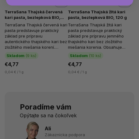
120 g
120 g
TerraSana Thajská červená
TerraSana Thajská žltá kari
kari pasta, bezlepková BIO,
pasta, bezlepková BIO, 120 g
120 g
TerraSana Thajská červená kari
TerraSana Thajská žltá kari
pasta predstavuje praktický
pasta predstavuje praktický
základ pre prípravu
základ pre prípravu jemného
autentického thajského kari bez
thajského kari bez zložitého
zložitého miešania korení.
miešania korenia. Obsahuje
Obsahuje 25 % chilli a bohatú
bohatú zmes bylín a korení,
Skladom
(9 ks)
Skladom
(10 ks)
zmes...
ktoré sa...
€4,77
€4,77
0,04 € / 1 g
0,04 € / 1 g
Poradíme vám
Opýtajte sa na čokoľvek
Ali
Zákaznícka podpora