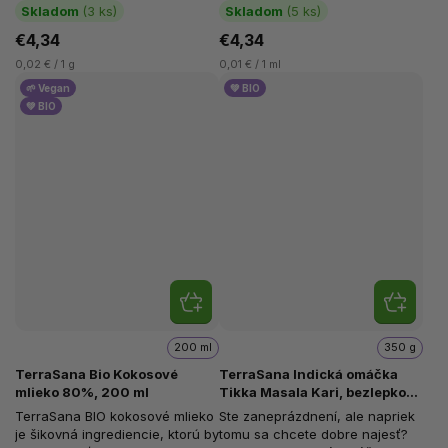
krémovú konzistenciu, vďaka
sladkých dezertov. Vďaka
Skladom
(3 ks)
Skladom
(5 ks)
ktorej sa...
vysokému obsahu...
€4,34
€4,34
0,02 € / 1 g
0,01 € / 1 ml
🌱 Vegan
💚 BIO
💚 BIO
200 ml
350 g
TerraSana Bio Kokosové
TerraSana Indická omáčka
mlieko 80%, 200 ml
Tikka Masala Kari, bezlepková
BIO, 350 g
TerraSana BIO kokosové mlieko
Ste zaneprázdnení, ale napriek
je šikovná ingrediencie, ktorú by
tomu sa chcete dobre najesť?