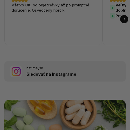
Všetko OK, od objednávky až po promptné
Veľký v
doručenie. Osvedčený horčík.
doplnk
Prehľa
natima_sk
Sledovať na Instagrame