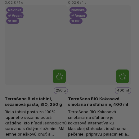
0,02 € / 1 g
0,02 € / 1 g
Novinka
Novinka
🌱 Vegan
🌱 Vegan
💚 BIO
💚 BIO
250 g
400 ml
TerraSana Biele tahini,
TerraSana BIO Kokosová
sezamová pasta, BIO, 250 g
smotana na šľahanie, 400 ml
Biela tahini pasta zo 100%
TerraSana BIO Kokosová
lúpaného sezamu poteší
smotana na šľahanie je
každého, kto hľadá jednoduchú
kokosová alternatíva ku
surovinu s čistým zložením. Má
klasickej šľahačke, ideálna na
jemne orieškovú chuť a
pečenie, prípravu palaciniek a