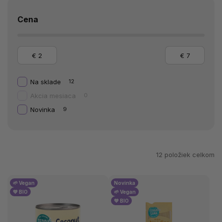
Cena
€
2
€
7
Na sklade
12
Akcia mesiaca
0
Novinka
9
12
položiek celkom
🌱 Vegan
Novinka
💚 BIO
🌱 Vegan
💚 BIO