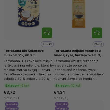
400 ml
250 g
TerraSana Bio Kokosové
TerraSana Ázijské rezance z
mlieko 80%, 400 ml
hnedej ryže, bezlepkové BIO,
250 g
TerraSana BIO kokosové mlieko
TerraSana Ázijské rezance z
je šikovná ingrediencie, ktorú by
hnedej ryže ponúkajú
ste mali mať vo svojej kuchyni.
jednoduché zloženie, rýchlu
TerraSana kokosové mlieko sa
prípravu a univerzálne využitie v
skladá z 80 % kokosu a 20 %
kuchyni. Skvele sa hodia k
vody, čo je...
zeleninovým jedlám, morským
Skladom
(9 ks)
Skladom
(10 ks)
riasam,...
€3,72
€4,34
0,01 € / 1 ml
0,02 € / 1 g
Novinka
Novinka
🌱 Vegan
🌱 Vegan