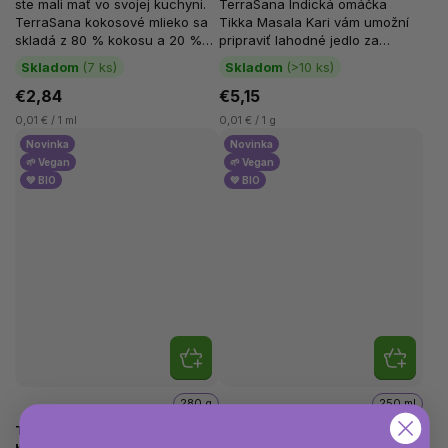
ste mali mať vo svojej kuchyni.
TerraSana Indická omáčka
TerraSana kokosové mlieko sa
Tikka Masala Kari vám umožní
skladá z 80 % kokosu a 20 %
pripraviť lahodné jedlo za
vody, čo je...
pouhých 5-10 minút. Táto BIO
Skladom
(7 ks)
Skladom
(>10 ks)
karí...
€2,84
€5,15
0,01 € / 1 ml
0,01 € / 1 g
Novinka
Novinka
🌱 Vegan
🌱 Vegan
💚 BIO
💚 BIO
280 g
250 ml
TerraSana Ramen rezance z
TerraSana Tamari sójová
hnedej ryže, bezlepkové BIO,
omáčka jemná, bezlepková