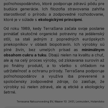
poľnohospodárstvo, ktoré podporuje zdravú pôdu pre
budúce generácie. Ich filozofia stravovania zahŕňa
starostlivosť o prírodu a zodpovedné rozhodovanie,
ktoré je v súlade s
ekologickými princípmi
.
Od roku 1989, kedy TerraSana začala svoje poslanie
prinášať skutočné organické potraviny na jedálenský
stôl, sa stali jedným z popredných európskych
priekopníkov v oblasti biopotravín. Ich výrobky sú
plné živín, bez umelých prísad as
minimálnym
obsahom cukru a tuku
. Dbajú nielen na kvalitu a chuť,
ale aj na celý proces výroby, od získavania surovín až
po finálny produkt, a to všetko s ohľadom na
udržateľnosť a ochranu prírody. TerraSana podporuje
poľnohospodárov a využíva iba preverené a
spoločensky zodpovedné zdroje, čo zaisťuje, že
výrobky sú nielen zdravé, ale aj etické a ekologicky
šetrné.
Terrasana Natuurvoeding BV, Waaier 10. 2451, Leimuiden, Holandsko