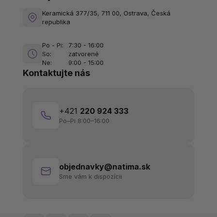
Keramická 377/35, 711 00, Ostrava, Česká
republika
Po - Pi:
7:30 - 16:00
So:
zatvorené
Ne:
9:00 - 15:00
Kontaktujte nás
+421
220 924 333
Po–Pi 8:00–16:00
objednavky@natima.sk
Sme vám k dispozícii