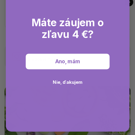
Máte záujem o
zľavu 4 €?
natima_sk
Sledovať na Instagrame
Ano, mám
Nie, ďakujem