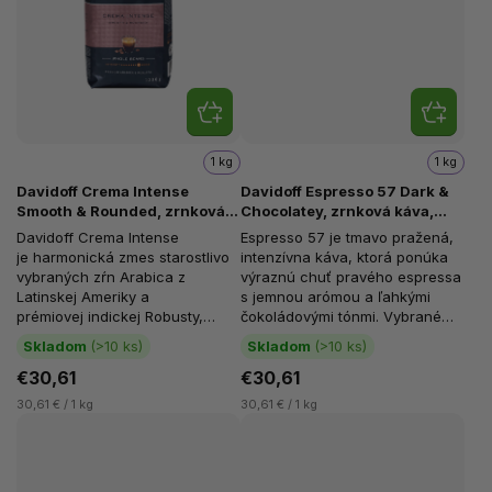
1 kg
1 kg
Davidoff Crema Intense
Davidoff Espresso 57 Dark &
Smooth & Rounded, zrnková
Chocolatey, zrnková káva,
káva, Arabica a Robusta, 1 kg
100 % Arabica, 1 kg
Davidoff Crema Intense
Espresso 57 je tmavo pražená,
je harmonická zmes starostlivo
intenzívna káva, ktorá ponúka
vybraných zŕn Arabica z
výraznú chuť pravého espressa
Latinskej Ameriky a
s jemnou arómou a ľahkými
prémiovej indickej Robusty,
čokoládovými tónmi. Vybrané
ktorá prináša skutočne...
zrná 100 % Arabicy zo...
Skladom
(>10 ks)
Skladom
(>10 ks)
€30,61
€30,61
30,61 € / 1 kg
30,61 € / 1 kg