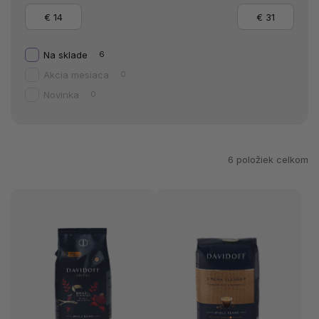
€
14
€
31
Na sklade
6
Akcia mesiaca
0
Novinka
0
6
položiek celkom