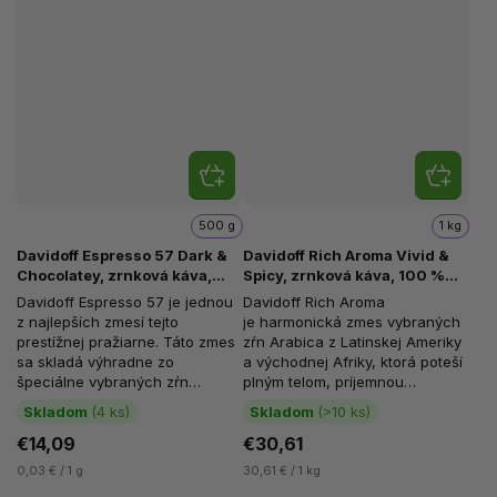
500 g
1 kg
Davidoff Espresso 57 Dark &
Davidoff Rich Aroma Vivid &
Chocolatey, zrnková káva,
Spicy, zrnková káva, 100 %
100% Arabica, 500 g
Arabica, 1 kg
Davidoff Espresso 57 je jednou
Davidoff Rich Aroma
z najlepších zmesí tejto
je harmonická zmes vybraných
prestížnej pražiarne. Táto zmes
zŕn Arabica z Latinskej Ameriky
sa skladá výhradne zo
a východnej Afriky, ktorá poteší
špeciálne vybraných zŕn
plným telom, príjemnou
Arabiky a vyznačuje sa
kyslosťou a bohatou arómou. V...
Skladom
(4 ks)
Skladom
(>10 ks)
lahodnou chuťou a...
€14,09
€30,61
0,03 € / 1 g
30,61 € / 1 kg