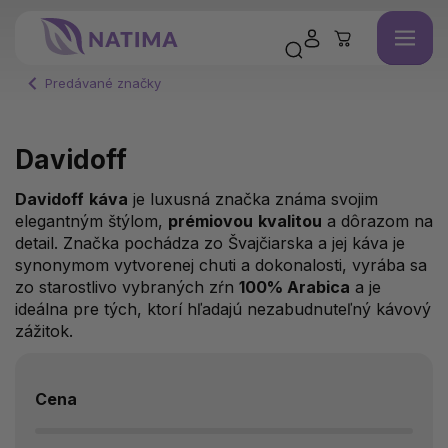
Predávané značky
Davidoff
Davidoff
káva
je luxusná značka známa svojim
elegantným štýlom,
prémiovou
kvalitou
a dôrazom na
detail. Značka pochádza zo Švajčiarska a jej káva je
synonymom vytvorenej chuti a dokonalosti, vyrába sa
zo starostlivo vybraných zŕn
100% Arabica
a je
ideálna pre tých, ktorí hľadajú nezabudnuteľný kávový
zážitok.
Cena