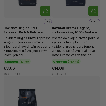
1 kg
500 g
Davidoff Origins Brazil
Davidoff Crema Elegant,
Espresso Rich & Balanced,
zrnková káva, 100% Arabica,
zrnková káva, 100 % Arabica,
500 g
Davidoff Origins Brazil Espresso
Vneste do svojho života pokoj a
1 kg
je výnimočná káva zložená
vychutnajte si plnú chuť
z jednodruhových zŕn peaberry
každého zručne upraženého
z Brazílie, ktorá zaujme plným
zrnka. Luxusná zrnková káva
telom, jemnou...
Café Crème vás vezme na
cestu chutí, kde prvou
Skladom
(10 ks)
Skladom
(>10 ks)
zastávkou je...
€30,61
€14,09
30,61 € / 1 kg
0,03 € / 1 g