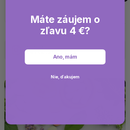
Máte záujem o
zľavu 4 €?
natima_sk
Sledovať na Instagrame
Ano, mám
Nie, ďakujem