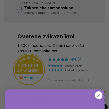
Sme vám k dispozícii
Zákaznícka samoobsluha
Zmeny v objednávke a informácie
Overené zákazníkmi
1 300+ hodnotení. S nami sa o vašu
zásielku nemusíte báť.
Všetko OK, od objednávky až po promptné
Veľký v
doručenie. Osvedčený horčík.
doplnk
Prehľa