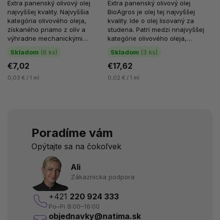
Extra panenský olivový olej
Extra panenský olivový olej
najvyššej kvality. Najvyššia
BioAgros je olej tej najvyššej
kategória olivového oleja,
kvality. Ide o olej lisovaný za
získaného priamo z olív a
studena. Patrí medzi nnajvyššej
výhradne mechanickými
kategórie olivového oleja,
postupmi. A že sa jedná o olej
získaného priamo z olív a...
Skladom
(6 ks)
Skladom
(3 ks)
lisovaný za...
€7,02
€17,62
0,03 € / 1 ml
0,02 € / 1 ml
Poradíme vám
Opýtajte sa na čokoľvek
Ali
Zákaznícka podpora
+421
220 924 333
Po–Pi 8:00–16:00
objednavky@natima.sk