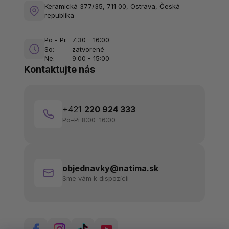
Keramická 377/35, 711 00, Ostrava, Česká
republika
Po - Pi:
7:30 - 16:00
So:
zatvorené
Ne:
9:00 - 15:00
Kontaktujte nás
+421
220 924 333
Po–Pi 8:00–16:00
objednavky@natima.sk
Sme vám k dispozícii