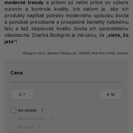
moderné trendy
a pritom sú veľmi prísni vo výbere
surovín a kontrole kvality. Ich cieľom je, aby ich
produkty napĺňali potreby moderného spôsobu života
a ponúkali prirodzené a prospešné benefity ľudskému
telu a tiež zlepšovali kvalitu života ich spotrebiteľov
všeobecne. Značka BioAgros je zárukou, že „
viete, čo
jete
“!
Bioagros SA 2, Vasileos Pavlou str., 58300, Kria Vrisi, Pella, Grécko
Cena
€
7
€
18
Na sklade
2
Akcia mesiaca
0
Novinka
0