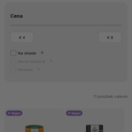
Cena
€
4
€
8
Na sklade
11
Akcia mesiaca
0
Novinka
0
11
položiek celkom
🌱 Vegan
🌱 Vegan