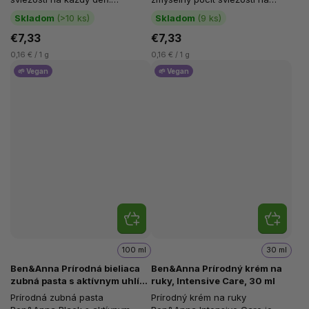
Obsahuje jedlú sódu, ktorá
každý deň. Obsahuje jedlú
Skladom
(>10 ks)
Skladom
(9 ks)
pomáha...
sódu, ktorá...
€7,33
€7,33
0,16 € / 1 g
0,16 € / 1 g
🌱 Vegan
🌱 Vegan
100 ml
30 ml
Ben&Anna Prírodná bieliaca
Ben&Anna Prírodný krém na
zubná pasta s aktívnym uhlím,
ruky, Intensive Care, 30 ml
Bez fluoridu, Black, 100 ml
Prírodná zubná pasta
Prírodný krém na ruky