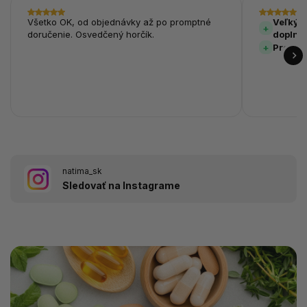
Všetko OK, od objednávky až po promptné
Veľký v
doručenie. Osvedčený horčík.
doplnk
Prehľa
natima_sk
Sledovať na Instagrame