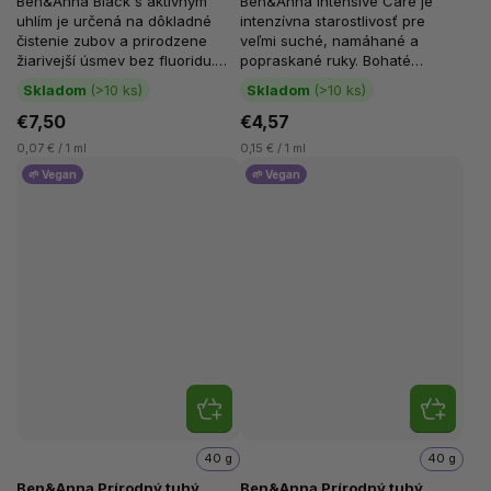
Ben&Anna Black s aktívnym
Ben&Anna Intensive Care je
uhlím je určená na dôkladné
intenzívna starostlivosť pre
čistenie zubov a prirodzene
veľmi suché, namáhané a
žiarivejší úsmev bez fluoridu.
popraskané ruky. Bohaté
Aktívne uhlie pomáha šetrne
zloženie s avokádovým olejom
Skladom
(>10 ks)
Skladom
(>10 ks)
odstraňovať...
pokožku hĺbkovo...
€7,50
€4,57
0,07 € / 1 ml
0,15 € / 1 ml
🌱 Vegan
🌱 Vegan
40 g
40 g
Ben&Anna Prírodný tuhý
Ben&Anna Prírodný tuhý