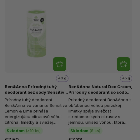
40 g
45 g
Ben&Anna Prírodný tuhý
Ben&Anna Natural Deo Cream,
deodorant bez sódy Sensitive,
Prírodný deodorant so sódou,
Lemon & Lime, 40 g
Persian lime, 45 g
Prírodný tuhý deodorant
Prírodný deodorant Ben&Anna s
Ben&Anna vo variante Sensitive
obľúbenou vôňou perzskej
Lemon & Lime prináša
limetky spája sviežosť
energizujúcu citrusovú vôňu
stredomorských citrusov s
citróna, limetky a sviežej
jemnou, unisex vôňou, ktorá
citrónovej trávy, ktorá príjemne...
príjemne povzbudí na začiatku
Skladom
(>10 ks)
Skladom
(8 ks)
dňa....
€7,50
€7,33