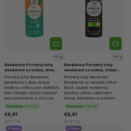
40 g
40 g
Ben&Anna Prírodný tuhý
Ben&Anna Prírodný tuhý
deodorant so sódou, Aloe
deodorant so sódou, Urban
Vera, bez parfumácie, 40 g
Black, 40 g
Prírodný tuhý deodorant
Prírodný tuhý deodorant
Ben&Anna s aloe vera je
Ben&Anna vo variante Urban
ideálnou voľbou pre všetkých,
Black zaujme modernou
ktorí hľadajú účinnú sviežosť
drevitou vôňou cédrového
bez parfumácie a chcú sa
dreva, ihličnanov a sviežich
vyhnúť vôňam aj esenciálnym
lesných bylín. Spája uzemňujúci,
Skladom
(>10 ks)
Skladom
(>10 ks)
olejom....
jemne mužný...
€6,91
€6,91
0,17 € / 1 g
0,17 € / 1 g
🌱 Vegan
🌱 Vegan