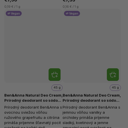
0,19 € / 1 g
0,16 € / 1 g
🌱 Vegan
🌱 Vegan
45 g
45 g
Ben&Anna Natural Deo Cream,
Ben&Anna Natural Deo Cream,
Prírodný deodorant so sódou,
Prírodný deodorant so sódou,
Pink Grapefruit, 45 g
Vanilla Orchid, 45 g
Prírodný deodorant Ben&Anna s
Prírodný deodorant Ben&Anna s
ovocnou sviežou vôňou
jemnou vôňou vanilky a
ružového grapefruitu a citróna
orchidey prináša príjemne
prináša príjemne šťavnatý pocit
sladký, kvetinový a jemne
sviežosti na každý deň.
zmyselný pocit sviežosti na