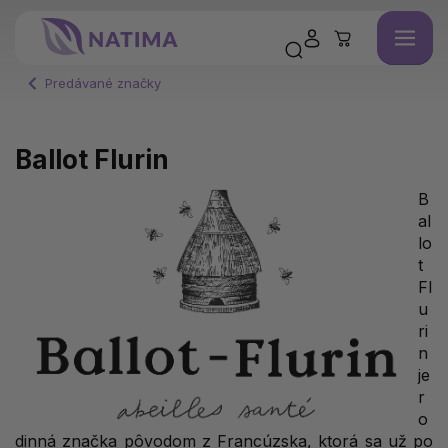
Predávané značky
Ballot Flurin
B
al
lo
t
Fl
u
ri
n
je
r
o
dinná značka pôvodom z Francúzska, ktorá sa už po