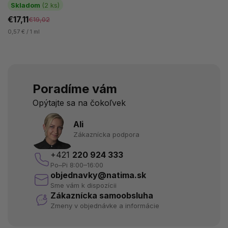
čierneho propolisu z
Skladom
(2 ks)
francúzskych...
€17,11
€19,02
0,57 € / 1 ml
Poradíme vám
Opýtajte sa na čokoľvek
Ali
Zákaznícka podpora
+421
220 924 333
Po–Pi 8:00–16:00
objednavky@natima.sk
Sme vám k dispozícii
Zákaznícka samoobsluha
Zmeny v objednávke a informácie