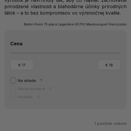
výrobok je navrhnutý tak, aby čo najviac zachovával
prirodzené vlastnosti a blahodárne účinky prírodných
látok – a to bez kompromisov vo výnimočnej kvalite.
Ballot-Flurin 75 place Lagardère 65700 Maubourguet Francúzsko
Cena
€
17
€
18
Na sklade
1
Akcia mesiaca
0
Novinka
0
1
položiek celkom