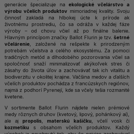
generácie špecializuje na
ekologické včelárstvo a
výrobu včelích produktov
mimoriadnej kvality. Svoju
činnosť zakladá na hlbokej úcte k prírode ak
životnému prostrediu, čo sa odráža v každej fáze
výroby – od chovu včiel až po finálne balenie.
Hlavným princípom značky Ballot Flurin je tzv.
šetrné
včelárenie
, založené na rešpekte k prirodzeným
potrebám včelstva a celého ekosystému. Za pomoci
tradičných metód a dlhodobého pozorovania včiel sa
spoločnosť snaží minimalizovať akýkoľvek stres či
zásahy do života úľov a zachovávať tak ich vitalitu a
biodiverzitu v okolitej krajine. Väčšina medov a ďalších
včelích produktov pochádza z francúzskych regiónov,
najmä z podhorí Pyrenejí, kde sa včely tešia rozmanité
kvetene.
V sortimente Ballot Flurin nájdete nielen prémiové
medy rôznych druhov (kvetový, lipový, pohánkový ai),
ale aj
propolis
,
materskú kašičku
, včelí vosk či
kozmetiku
s obsahom včelích produktov. Každý