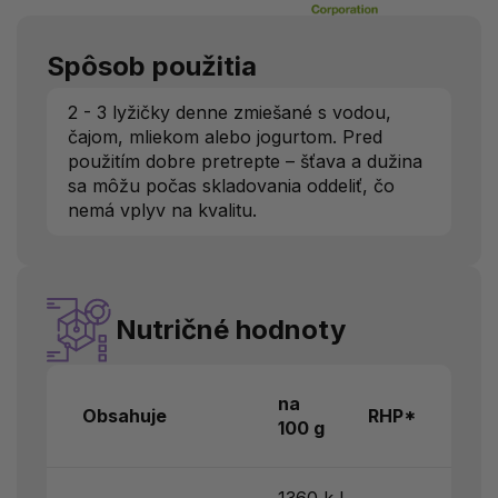
Spôsob použitia
2 - 3 lyžičky denne zmiešané s vodou,
čajom, mliekom alebo jogurtom. Pred
použitím dobre pretrepte – šťava a dužina
sa môžu počas skladovania oddeliť, čo
nemá vplyv na kvalitu.
Nutričné hodnoty
na
Obsahuje
RHP*
100 g
1360 kJ