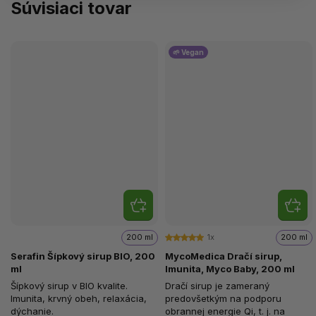
Súvisiaci tovar
🌱 Vegan
200 ml
1x
200 ml
Serafin Šípkový sirup BIO, 200
MycoMedica Dračí sirup,
ml
Imunita, Myco Baby, 200 ml
Šípkový sirup v BIO kvalite.
Dračí sirup je zameraný
Imunita, krvný obeh, relaxácia,
predovšetkým na podporu
dýchanie.
obrannej energie Qi, t. j. na