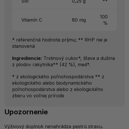
Soľ
0,25 g
**
100
Vitamín C
80 mg
%
* referenčná hodnota príjmu; ** RHP nie je
stanovená
Ingrediencie:
Trstinový cukor*, šťava a dužina
z plodov rakytníka** (42 %), med*.
* z ekologického poľnohospodárstva ** z
ekologického alebo biodynamického
poľnohospodárstva alebo z ekologického
zberu vo voľnej prírode
Upozornenie
Výživový doplnok nenahrádza pestrú stravu.