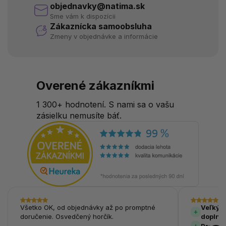
objednavky@natima.sk
Sme vám k dispozícii
Zákaznícka samoobsluha
Zmeny v objednávke a informácie
Overené zákazníkmi
1 300+ hodnotení. S nami sa o vašu
zásielku nemusíte báť.
Všetko OK, od objednávky až po promptné
Veľký v
doručenie. Osvedčený horčík.
doplnk
Prehľa