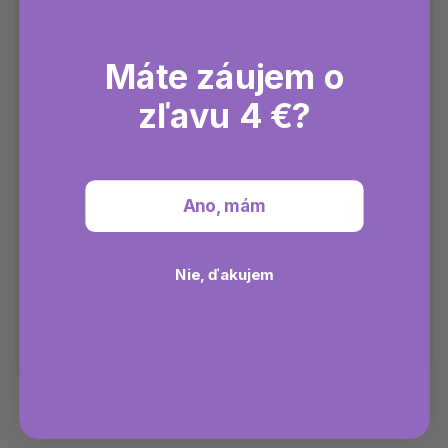
Dodatočné parametre
Máte záujem o
Hmotnosť
0.49 kg
zľavu 4 €?
EAN
4001638590013
Druh produktu
Výživový doplnok
Ano, mám
Forma
Tekutá
Denná dávka
2-3 lyžičky
Nie, ďakujem
Množstvo
200 ml