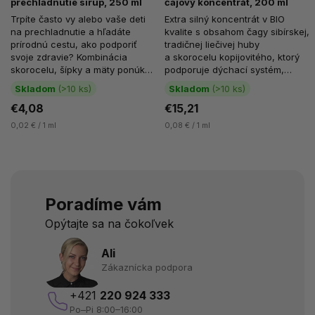
prechladnutie sirup, 250 ml
čajový koncentrát, 200 ml
Trpíte často vy alebo vaše deti
Extra silný koncentrát v BIO
na prechladnutie a hľadáte
kvalite s obsahom čagy sibírskej,
prírodnú cestu, ako podporiť
tradičnej liečivej huby
svoje zdravie? Kombinácia
a skorocelu kopijovitého, ktorý
skorocelu, šípky a mäty ponúka
podporuje dýchací systém,
komplex cenných látok s...
prirodzenú...
Skladom
(>10 ks)
Skladom
(>10 ks)
€4,08
€15,21
0,02 € / 1 ml
0,08 € / 1 ml
Poradíme vám
Opýtajte sa na čokoľvek
Ali
Zákaznícka podpora
+421
220 924 333
Po–Pi 8:00–16:00