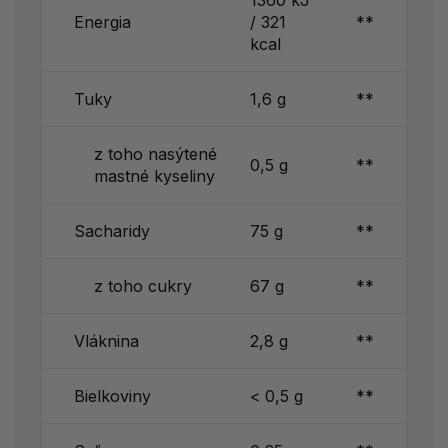
Energia
/ 321
**
kcal
Tuky
1,6 g
**
z toho nasýtené
0,5 g
**
mastné kyseliny
Sacharidy
75 g
**
z toho cukry
67 g
**
Vláknina
2,8 g
**
Bielkoviny
< 0,5 g
**