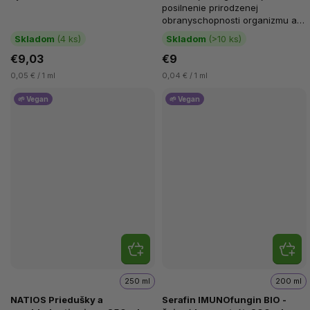
posilnenie prirodzenej
obranyschopnosti organizmu a
na doplnenie celkovej sily pri
Skladom
(4 ks)
Skladom
(>10 ks)
únave a...
€9,03
€9
0,05 € / 1 ml
0,04 € / 1 ml
🌱 Vegan
🌱 Vegan
250 ml
200 ml
NATIOS Priedušky a
Serafin IMUNOfungin BIO -