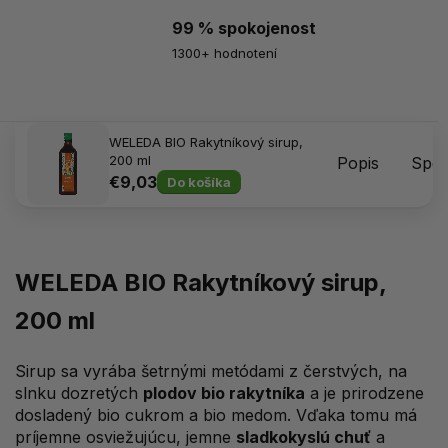
99 % spokojenost
1300+ hodnotení
WELEDA BIO Rakytníkový sirup,
200 ml
Popis
Spôs
€9,03
Do košíka
WELEDA BIO Rakytníkový sirup,
200 ml
Sirup sa vyrába šetrnými metódami z čerstvých, na
slnku dozretých
plodov bio rakytníka
a je prirodzene
dosladený bio cukrom a bio medom. Vďaka tomu má
príjemne osviežujúcu, jemne
sladkokyslú chuť
a