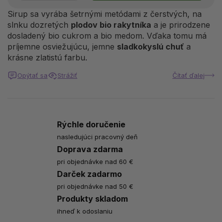
Sirup sa vyrába šetrnými metódami z čerstvých, na
slnku dozretých
plodov bio rakytníka
a je prirodzene
dosladený bio cukrom a bio medom. Vďaka tomu má
príjemne osviežujúcu, jemne
sladkokyslú chuť
a
krásne zlatistú farbu.
Opýtať sa
Strážiť
Čítať ďalej
Rýchle doručenie
nasledujúci pracovný deň
Doprava zdarma
pri objednávke nad 60 €
Darček zadarmo
pri objednávke nad 50 €
Produkty skladom
ihneď k odoslaniu