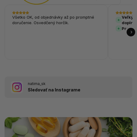
Všetko OK, od objednávky až po promptné
Veľký v
doručenie. Osvedčený horčík.
doplnk
Prehľa
natima_sk
Sledovať na Instagrame