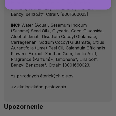
lekárskeho+, Xantánová guma, Kyselina
mliečna, Vonné látky*, Limonén*, Linalool*,
Benzyl benzoát*, Citral*. [8001660023]
INCI:
Water (Aqua), Sesamum Indicum
(Sesame) Seed Oil+, Glycerin, Coco-Glucoside,
Alcohol denat., Disodium Cocoyl Glutamate,
Carrageenan, Sodium Cocoyl Glutamate, Citrus
Aurantifolia (Lime) Peel Oil, Calendula Officinalis
Flower+ Extract, Xanthan Gum, Lactic Acid,
Fragrance (Parfum)*, Limonene*, Linalool*,
Benzyl Benzoate*, Citral*. [8001660023]
*z prírodných éterických olejov
+z ekologického pestovania
Upozornenie