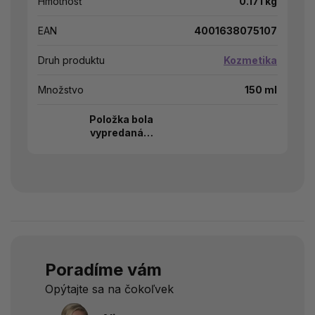
Hmotnosť
0.171 kg
EAN
4001638075107
Druh produktu
Kozmetika
Množstvo
150 ml
Položka bola
vypredaná…
Poradíme vám
Opýtajte sa na čokoľvek