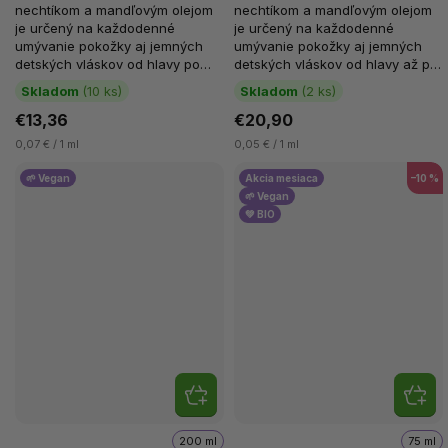
nechtíkom a mandľovým olejom
nechtíkom a mandľovým olejom
je určený na každodenné
je určený na každodenné
umývanie pokožky aj jemných
umývanie pokožky aj jemných
detských vláskov od hlavy po
detských vláskov od hlavy až po
päty. Šetrne čistí, nenarúša...
päty. Šetrne čistí, bez narušenia...
Skladom
(10 ks)
Skladom
(2 ks)
€13,36
€20,90
0,07 € / 1 ml
0,05 € / 1 ml
🌱 Vegan
Akcia mesiaca
–10 %
🌱 Vegan
💚 BIO
200 ml
75 ml