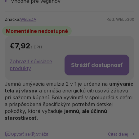
Vhodné pre vegánov
Značka:
WELEDA
Kód:
WEL5360
Momentálne nedostupné
€7,92
s DPH
Zobraziť súvisiace
Strážiť dostupnosť
produkty
Jemná umývacia emulzia 2 v 1 je určená na
umývanie
tela aj vlasov
a prináša energickú citrusovú zábavu
pri každom kúpaní. Bola vyvinutá v spolupráci s deťmi
a prispôsobená špecifickým potrebám detskej
pokožky, ktorá vyžaduje
jemnú, ale účinnú
starostlivosť.
Opýtať sa
Strážiť
Čítať ďalej