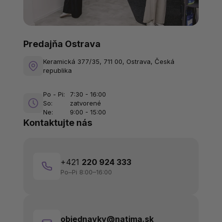
Predajňa Ostrava
Keramická 377/35, 711 00, Ostrava, Česká
republika
Po - Pi:
7:30 - 16:00
So:
zatvorené
Ne:
9:00 - 15:00
Kontaktujte nás
+421
220 924 333
Po–Pi 8:00–16:00
objednavky@natima.sk