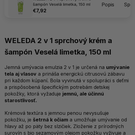
Popis
Spôs
šampón Veselá limetka, 150 ml
€7,92
WELEDA 2 v 1 sprchový krém a
šampón Veselá limetka, 150 ml
Jemná umývacia emulzia 2 v 1 je určená na
umývanie
tela aj vlasov
a prináša energickú citrusovú zábavu
pri každom kúpaní. Bola vyvinutá v spolupráci s deťmi
a prispôsobená špecifickým potrebám detskej
pokožky, ktorá vyžaduje
jemnú, ale účinnú
starostlivosť.
Krémová textúra s jemnou penou nevysušuje
pokožku, je
šetrná k očiam
a umožňuje umývanie od
hlavy až po päty bez slzičiek. Zloženie z prírodných
surovín s bio sezamovým olejom pokožku vyživuje a