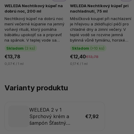
WELEDA Nechtíkový kúpeľ na
WELEDA Nechtíkový kúpeľ pri
dobrú noc, 200 ml
nachladnutí, 75 ml
Nechtíkový kúpeľ na dobrú noc
Měsíčková koupel při nachlazení
mení večerné kúpanie na jemný
je hřejivou a zklidňující péčí pro
voňavý rituál, ktorý pomáha
chladné dny a zimní večery. V
bábätku upokojiť sa a pripraviť
teplé vodě se rozvine jemná
na spánok. V teplej vode sa
bylinná vůně tymiánu, horské
uvoľňuje harmonická vôňa...
borovice a bio měsíčku,...
Skladom
(3 ks)
Skladom
(>10 ks)
€13,78
€12,40
€13,78
0,07 € / 1 ml
0,17 € / 1 ml
Varianty produktu
WELEDA 2 v 1
Sprchový krém a
€7,92
šampón Šťastný
pomaranč, 150 ml