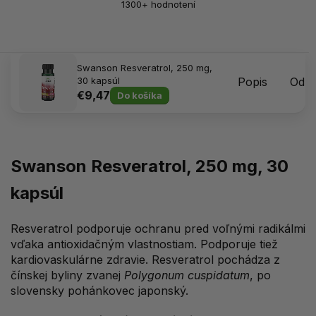
1300+ hodnotení
Swanson Resveratrol, 250 mg,
30 kapsúl
Popis
Odpo
€9,47
Do košíka
Swanson Resveratrol, 250 mg, 30
kapsúl
Resveratrol podporuje ochranu pred voľnými radikálmi
vďaka antioxidačným vlastnostiam. Podporuje tiež
kardiovaskulárne zdravie. Resveratrol pochádza z
čínskej byliny zvanej
Polygonum cuspidatum
, po
slovensky pohánkovec japonský.