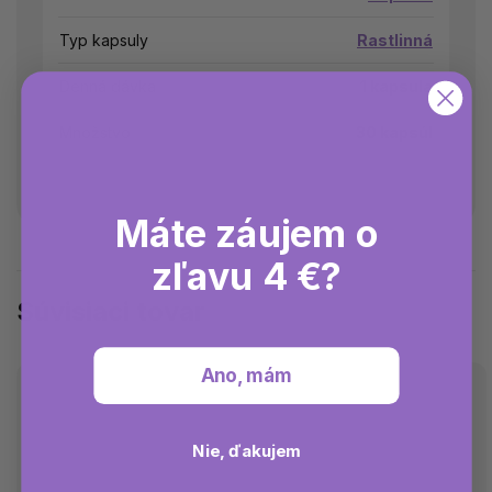
Typ kapsuly
Rastlinná
Denná dávka
1 kapsula
Množstvo
30 kapsúl
Máte záujem o
zľavu 4 €?
Súvisiaci tovar
Ano, mám
Nie, ďakujem