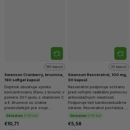
180 kapsúl
30 kapsúl
Swanson Cranberry, brusnice,
Swanson Resveratrol, 100 mg,
180 softgel kapsúl
30 kapsúl
Doplnok obsahuje vysoko
Resveratrol podporuje ochranu
koncentrovanú šťavu z brusníc v
pred voľnými radikálmi pomocou
pomere 20:1 spolu s vitamínom C
antioxidačných vlastností.
a E. Brusnice sú známe
Podporuje tiež kardiovaskulárne
predovšetkým pre svoje
zdravie. Resveratrol pochádza z
pozitívne účinky na zdravie
čínskej byliny...
Skladom
(>10 ks)
Skladom
(>10 ks)
močových...
€10,71
€5,58