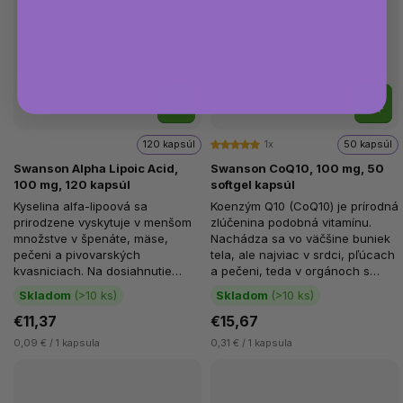
120 kapsúl
1x
50 kapsúl
Swanson Alpha Lipoic Acid,
Swanson CoQ10, 100 mg, 50
100 mg, 120 kapsúl
softgel kapsúl
Kyselina alfa-lipoová sa
Koenzým Q10 (CoQ10) je prírodná
prirodzene vyskytuje v menšom
zlúčenina podobná vitamínu.
množstve v špenáte, mäse,
Nachádza sa vo väčšine buniek
pečeni a pivovarských
tela, ale najviac v srdci, pľúcach
kvasniciach. Na dosiahnutie
a pečeni, teda v orgánoch s
účinkov sa užíva vo forme
najvyššími...
Skladom
(>10 ks)
Skladom
(>10 ks)
výživových...
€11,37
€15,67
0,09 € / 1 kapsula
0,31 € / 1 kapsula