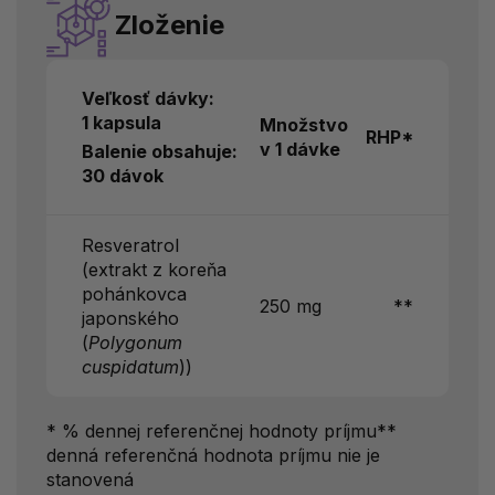
Zloženie
Veľkosť dávky:
1 kapsula
Množstvo
RHP*
v 1 dávke
Balenie obsahuje:
30 dávok
Resveratrol
(extrakt z koreňa
pohánkovca
250 mg
**
japonského
(
Polygonum
cuspidatum
))
* % dennej referenčnej hodnoty príjmu**
denná referenčná hodnota príjmu nie je
stanovená