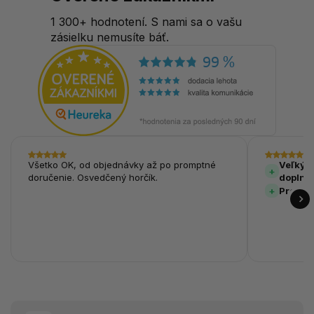
1 300+ hodnotení. S nami sa o vašu
zásielku nemusíte báť.
Všetko OK, od objednávky až po promptné
Veľký v
doručenie. Osvedčený horčík.
doplnk
Prehľa