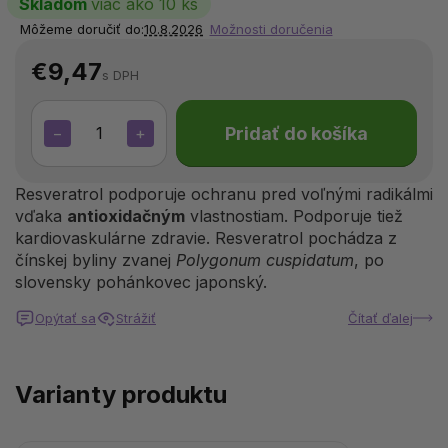
Skladom
viac ako 10 ks
Môžeme doručiť do:
10.8.2026
Možnosti doručenia
€9,47
s DPH
Pridať do košíka
−
+
Resveratrol podporuje ochranu pred voľnými radikálmi
vďaka
antioxidačným
vlastnostiam. Podporuje tiež
kardiovaskulárne zdravie. Resveratrol pochádza z
čínskej byliny zvanej
Polygonum cuspidatum
, po
slovensky pohánkovec japonský.
Opýtať sa
Strážiť
Čítať ďalej
Varianty produktu