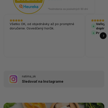
Všetko OK, od objednávky až po promptné
Veľký v
doručenie. Osvedčený horčík.
doplnk
Prehľa
natima_sk
Sledovať na Instagrame