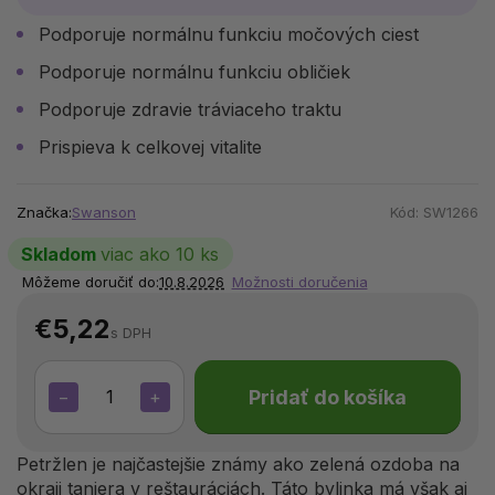
Podporuje
normálnu funkciu močových ciest
Podporuje normálnu funkciu obličiek
Podporuje
zdravie tráviaceho traktu
Prispieva k celkovej vitalite
Značka:
Swanson
Kód:
SW1266
Skladom
viac ako 10 ks
Môžeme doručiť do:
10.8.2026
Možnosti doručenia
€5,22
s DPH
Pridať do košíka
−
+
Petržlen je najčastejšie známy ako zelená ozdoba na
okraji taniera v reštauráciách. Táto bylinka má však aj