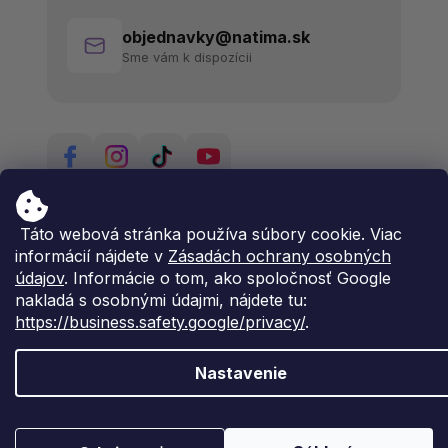
objednavky@natima.sk
Sme vám k dispozícii
Táto webová stránka používa súbory cookie. Viac
informácií nájdete v
Zásadách ochrany osobných
údajov
. Informácie o tom, ako spoločnosť Google
nakladá s osobnými údajmi, nájdete tu:
https://business.safety.google/privacy/
.
Nastavenie
Vytvoril Shoptet Premium
Copyright 2026
Natima
. Všetky práva vyhradené.