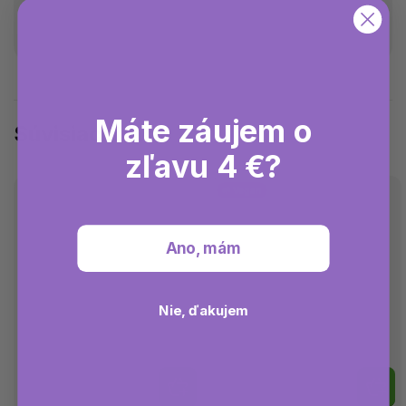
Máte záujem o
Súvisiaci tovar
zľavu 4 €?
🌱 Vegan
Ano, mám
Nie, ďakujem