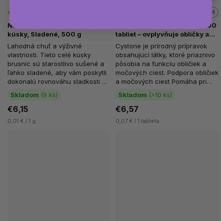
1x
500 g
8x
100 tabliet
NATIOS Sušené brusnice, Celé
Himalaya Herbals Cystone 100
kúsky, Sladené, 500 g
tabliet – ovplyvňuje obličky a
močové cesty
Lahodná chuť a výživné
Cystone je prírodný prípravok
vlastnosti. Tieto celé kúsky
obsahujúci látky, ktoré priaznivo
brusníc sú starostlivo sušené a
pôsobia na funkciu obličiek a
ľahko sladené, aby vám poskytli
močových ciest. Podpora obličiek
dokonalú rovnováhu sladkosti a
a močových ciest Pomáha pri
prirodzenej kyslosti. Brusnice...
zápaloch a...
Skladom
(9 ks)
Skladom
(>10 ks)
€6,15
€6,57
0,01 € / 1 g
0,07 € / 1 tableta