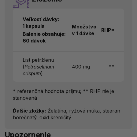
Veľkosť dávky:
1 kapsula
Množstvo
RHP*
v 1 dávke
Balenie obsahuje:
60 dávok
List petržlenu
(
Petroselinum
400 mg
**
crispum
)
* referenčná hodnota príjmu; ** RHP nie je
stanovená
Ďalšie zložky:
Želatína, ryžová múka, stearan
horečnatý, oxid kremičitý
Upozornenie