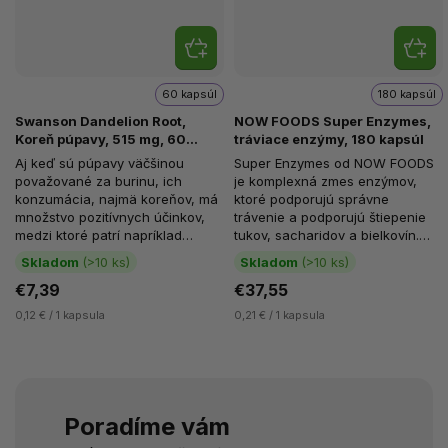
60 kapsúl
180 kapsúl
Swanson Dandelion Root,
NOW FOODS Super Enzymes,
Koreň púpavy, 515 mg, 60
tráviace enzýmy, 180 kapsúl
kapsúl
Aj keď sú púpavy väčšinou
Super Enzymes od NOW FOODS
považované za burinu, ich
je komplexná zmes enzýmov,
konzumácia, najmä koreňov, má
ktoré podporujú správne
množstvo pozitívnych účinkov,
trávenie a podporujú štiepenie
medzi ktoré patrí napríklad
tukov, sacharidov a bielkovín.
podpora zdravia pečene a
Super Enzymes obsahujú...
Skladom
(>10 ks)
Skladom
(>10 ks)
žalúdka....
€7,39
€37,55
0,12 € / 1 kapsula
0,21 € / 1 kapsula
Poradíme vám