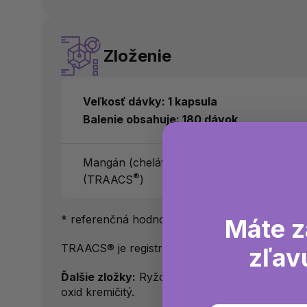
Zloženie
Veľkosť dávky: 1 kapsula
Balenie obsahuje: 180 dávok
Mangán (chelát bisglycinátu manganatého
®
(TRAACS
)
* referenčná hodnota príjmu
Máte z
TRAACS® je registrovaná ochranná známka spol
zľav
Ďalšie zložky:
Ryžová múka, kyselina citrónová,
oxid kremičitý.