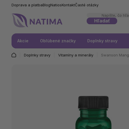
Doprava a platba
Blog
Natios
Kontakt
Časté otázky
Hľadať
Akcie
Obľúbené značky
Doplnky stravy
Doplnky stravy
Vitamíny a minerály
Swanson Manga