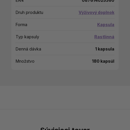
EAN
087614025360
Druh produktu
Výživový doplnok
Forma
Kapsula
Typ kapsuly
Rastlinná
Denná dávka
1 kapsula
Množstvo
180 kapsúl