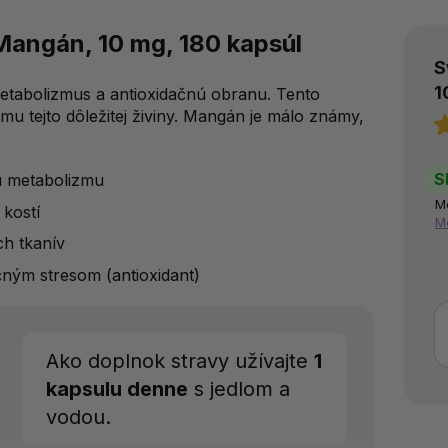
angán, 10 mg, 180 kapsúl
S
1
metabolizmus a antioxidačnú obranu. Tento
u tejto dôležitej živiny. Mangán je málo známy,
S
u metabolizmu
M
kostí
M
ch tkanív
ným stresom (antioxidant)
Ako doplnok stravy užívajte
1
kapsulu denne
s jedlom a
vodou.