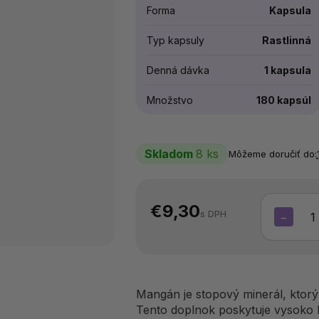
Forma
Kapsula
Typ kapsuly
Rastlinná
Denná dávka
1 kapsula
Množstvo
180 kapsúl
Skladom
8 ks
Môžeme doručiť do:
€9,30
s DPH
−
Mangán je stopový minerál, ktorý
Tento doplnok poskytuje vysoko bi