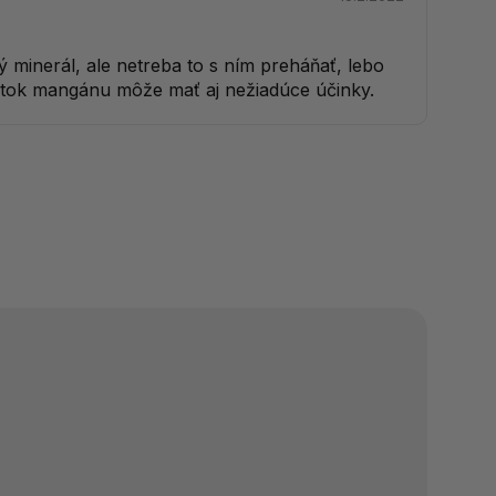
ý minerál, ale netreba to s ním preháňať, lebo
bytok mangánu môže mať aj nežiadúce účinky.