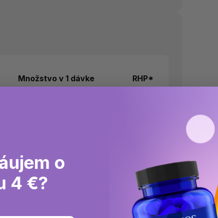
Množstvo v 1 dávke
RHP*
)
10 mg
500%
áujem o
očnosti Albion Laboratories, Inc.
u 4 €?
 želatína, maltodextrín, stearan horečnatý,