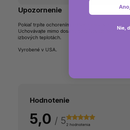
Ano
Upozornenie
Pokiaľ trpíte ochorením, užívate lieky, ste tehotná
Nie, 
Uchovávajte mimo dosahu detí. Neslúži ako náhrad
izbových teplotách.
Vyrobené v USA.
Hodnotenie
5,0
2 hodnotenia