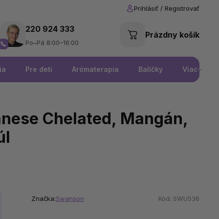
220 924 333
Prázdny košík
Po–Pá 8:00–16:00
ia
Pre deti
Arómaterapia
Balíčky
Viac
ese Chelated, Mangán,
úl
Značka:
Swanson
Kód:
SWU536