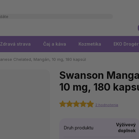
Zdravá strava
Čaj a káva
Kozmetika
EKO Drogér
nese Chelated, Mangán, 10 mg, 180 kapsúl
Swanson Mangan
10 mg, 180 kaps
2 hodnotenia
Výživový
Druh produktu
doplnok