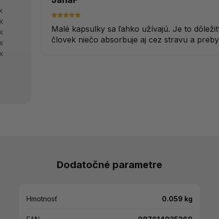
x
x
Malé kapsulky sa ľahko užívajú. Je to dôležit
x
človek niečo absorbuje aj cez stravu a pre
x
x
Dodatočné parametre
Hmotnosť
0.059 kg