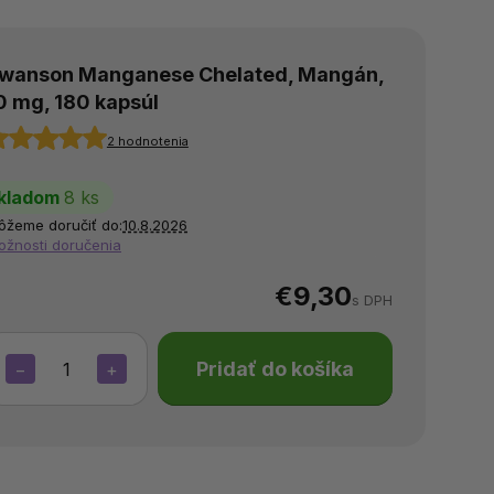
wanson Manganese Chelated, Mangán,
0 mg, 180 kapsúl
2 hodnotenia
kladom
8 ks
ôžeme doručiť do:
10.8.2026
ožnosti doručenia
€9,30
s DPH
Pridať do košíka
−
+