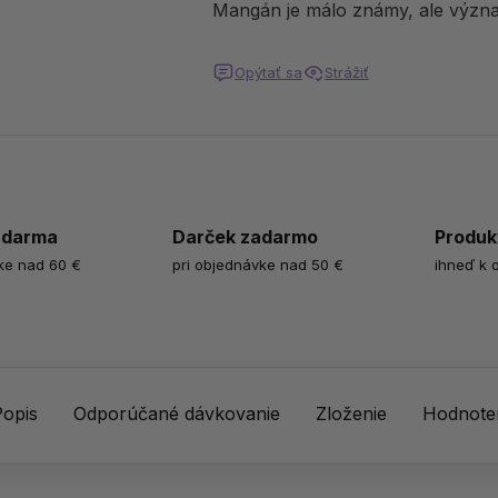
Mangán je málo známy, ale význa
Opýtať sa
Strážiť
zdarma
Darček zadarmo
Produk
ke nad 60 €
pri objednávke nad 50 €
ihneď k 
Popis
Odporúčané dávkovanie
Zloženie
Hodnoten