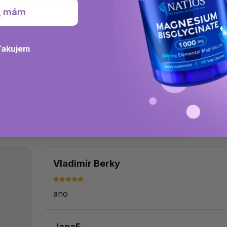
, mám
 alebo dojčíte, poraďte sa o užívaní s lekárom.
ďakujem
a pestrej stravy. Uchovávajte v suchu pri
Vladimír Berky
ano
JanaF