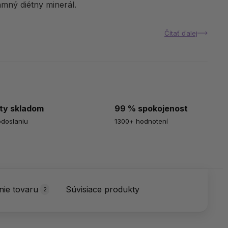
mný diétny minerál.
Čítať ďalej
ty skladom
99 % spokojenost
odoslaniu
1300+ hodnotení
ie tovaru
Súvisiace produkty
2