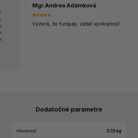
Mgr.Andrea Adámková
x
x
Vyzerá, že funguje, zatiaľ spokojnosť.
x
x
x
Dodatočné parametre
Hmotnosť
0.13 kg