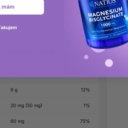
, mám
ďakujem
Množstvo v 1 dávke
RHP*
25 kcal
1%
6 g
12%
20 mg (50 mg)
1%
60 mg
75%