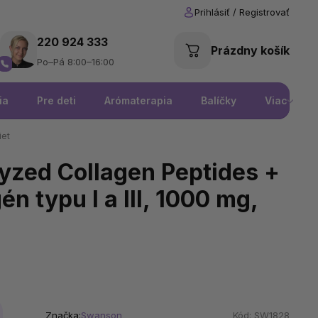
220 924 333
Prázdny košík
Po–Pá 8:00–16:00
ia
Pre deti
Arómaterapia
Balíčky
Viac
iet
zed Collagen Peptides +
n typu I a III, 1000 mg,
Značka:
Swanson
Kód:
SW1828