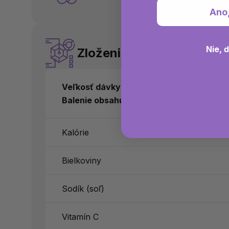
Ano
Nie, 
Zloženie
Veľkosť dávky: 6 kapsúl
Balenie obsahuje: 41 dávok
Kalórie
Bielkoviny
Sodík (soľ)
Vitamín C