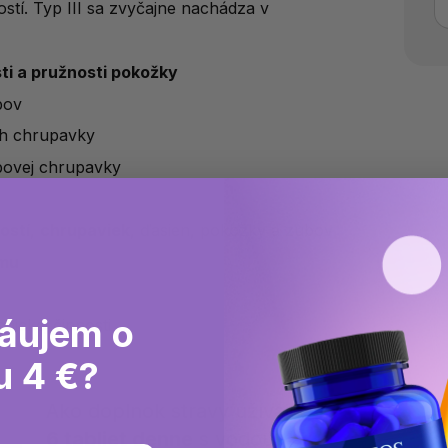
ostí. Typ III sa zvyčajne nachádza v
ti a pružnosti pokožky
bov
ch chrupavky
bovej chrupavky
ostí
,
chrupaviek
, ďasien, pokožky a zubov
mu
áujem o
hickej činnosti
u 4 €?
Ako doplnok stravy užívajte
6 tabliet denne
s vodou.