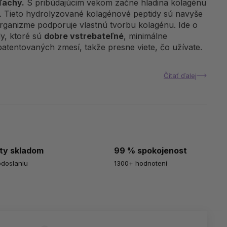
ľachy.
S pribúdajúcim vekom začne hladina kolagénu
ňať. Tieto hydrolyzované kolagénové peptidy sú navyše
organizme podporuje vlastnú tvorbu kolagénu. Ide o
y, ktoré sú
dobre vstrebateľné
, minimálne
tentovaných zmesí, takže presne viete, čo užívate.
Čítať ďalej
ty skladom
99 % spokojenost
odoslaniu
1300+ hodnotení