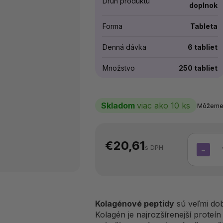
Druh produktu
doplnok
Forma
Tableta
Denná dávka
6 tabliet
Množstvo
250 tabliet
Skladom
viac ako 10 ks
Môžeme 
€20,61
s DPH
−
Kolagénové peptidy
sú veľmi do
Kolagén je najrozšírenejší proteí