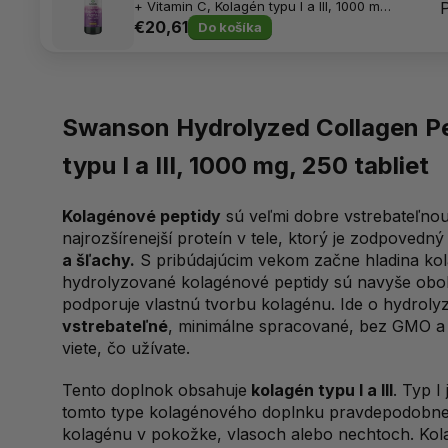
+ Vitamin C, Kolagén typu I a III, 1000 mg,
250 tabliet
€20,61
Do košíka
Swanson Hydrolyzed Collagen Pe
typu I a III, 1000 mg, 250 tabliet
Kolagénové peptidy
sú veľmi dobre vstrebateľno
najrozšírenejší proteín v tele, ktorý je zodpovedn
a šľachy.
S pribúdajúcim vekom začne hladina kolag
hydrolyzované kolagénové peptidy sú navyše ob
podporuje vlastnú tvorbu kolagénu. Ide o hydroly
vstrebateľné
, minimálne spracované, bez GMO a 
viete, čo užívate.
Tento doplnok obsahuje
kolagén typu I a III
. Typ I
tomto type kolagénového doplnku pravdepodobne 
kolagénu v pokožke, vlasoch alebo nechtoch. Kolag