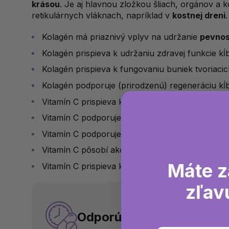
krásou
. Je aj hlavnou zložkou šliach, orgánov a k
retikulárnych vláknach, napríklad v
kostnej dreni
.
Kolagén má priaznivý vplyv na udržanie
pevnos
Kolagén prispieva k udržaniu zdravej funkcie kĺ
Kolagén prispieva k fungovaniu buniek tvoriaci
Kolagén podporuje (prirodzenú) regeneráciu kĺ
Vitamín C prispieva k správnej tvorbe
kolagénu
Vitamín C podporuje tak funkciu krvných ciev,
k
Vitamín C podporuje funkciu
imunitného
systé
Vitamín C pôsobí ako
antioxidant
Máte z
Vitamín C prispieva k normálnej
nervovej
a psyc
zľav
Odporúčané dávkovanie