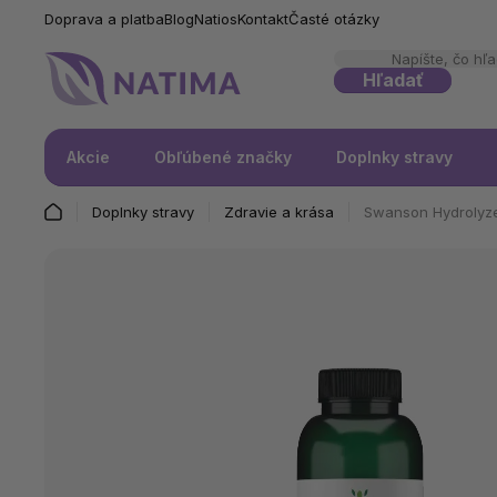
Doprava a platba
Blog
Natios
Kontakt
Časté otázky
Hľadať
Akcie
Obľúbené značky
Doplnky stravy
Doplnky stravy
Zdravie a krása
Swanson Hydrolyzed