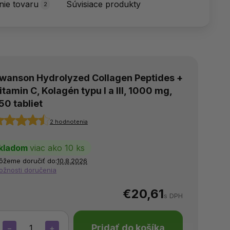
ie tovaru
Súvisiace produkty
2
wanson Hydrolyzed Collagen Peptides +
itamin C, Kolagén typu I a III, 1000 mg,
50 tabliet
2 hodnotenia
kladom
viac ako 10 ks
ôžeme doručiť do:
10.8.2026
ožnosti doručenia
€20,61
s DPH
Pridať do košíka
−
+