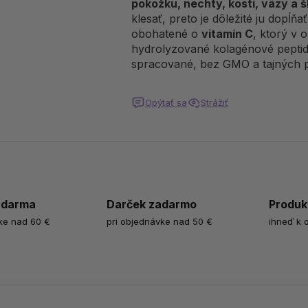
pokožku, nechty, kosti, väzy a š
klesať, preto je dôležité ju dopĺ
obohatené o
vitamín C
, ktorý v 
hydrolyzované kolagénové peptid
spracované, bez GMO a tajných pa
Opýtať sa
Strážiť
zdarma
Darček zadarmo
Produk
ke nad 60 €
pri objednávke nad 50 €
ihneď k 