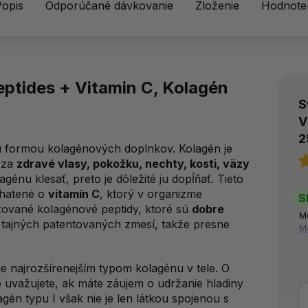
Popis
Odporúčané dávkovanie
Zloženie
Hodnoten
ptides + Vitamin C, Kolagén
S
V
2
u formou kolagénových doplnkov. Kolagén je
ý za
zdravé vlasy, pokožku, nechty, kosti, väzy
énu klesať, preto je dôležité ju dopĺňať. Tieto
ohatené o
vitamín C
, ktorý v organizme
S
zované kolagénové peptidy, ktoré sú
dobre
M
tajných patentovaných zmesí, takže presne
M
 je najrozšírenejším typom kolagénu v tele. O
uvažujete, ak máte záujem o udržanie hladiny
én typu I však nie je len látkou spojenou s