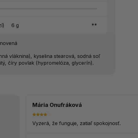
í)
6 g
**
tanovená
nná vláknina), kyselina stearová, sodná soľ
tý, číry povlak (hypromelóza, glycerín).
Mária Onufráková
Vyzerá, že funguje, zatiaľ spokojnosť.