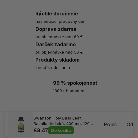
Rýchle doručenie
nasledujúci pracovný deň
Doprava zdarma
pri objednávke nad 60 €
Darček zadarmo
pri objednávke nad 50 €
Produkty skladom
ihneď k odoslaniu
99 % spokojenost
1300+ hodnotení
Swanson Holy Basil Leaf,
Bazalka indická, 400 mg, 120
Popis
Odpo
kapsúl
€8,47
Do košíka