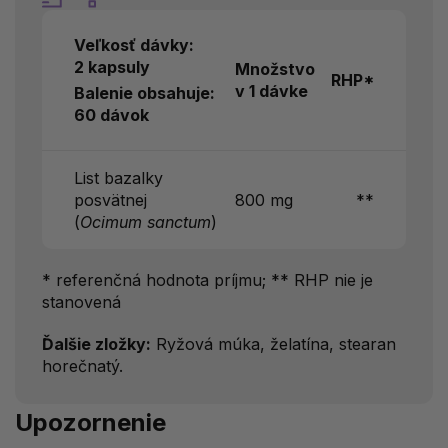
Veľkosť dávky:
2 kapsuly
Množstvo
RHP*
v 1 dávke
Balenie obsahuje:
60 dávok
List bazalky
posvätnej
800 mg
**
(
Ocimum sanctum
)
* referenčná hodnota príjmu; ** RHP nie je
stanovená
Ďalšie zložky:
Ryžová múka, želatína, stearan
horečnatý.
Upozornenie