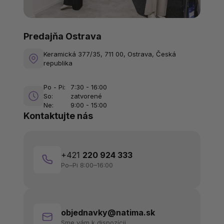
Predajňa Ostrava
Keramická 377/35, 711 00, Ostrava, Česká
republika
Po - Pi:
7:30 - 16:00
So:
zatvorené
Ne:
9:00 - 15:00
Kontaktujte nás
+421
220 924 333
Po–Pi 8:00–16:00
objednavky@natima.sk
Sme vám k dispozícii