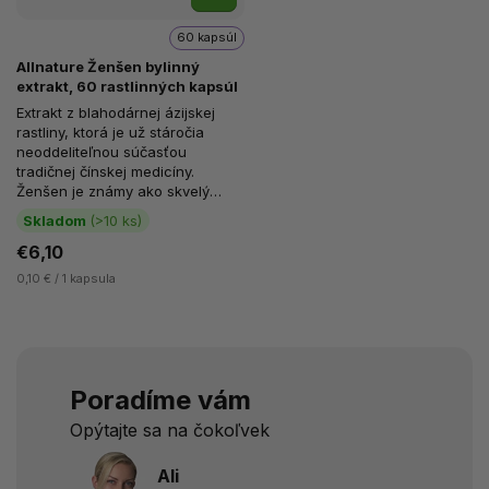
60 kapsúl
Allnature Ženšen bylinný
extrakt, 60 rastlinných kapsúl
Extrakt z blahodárnej ázijskej
rastliny, ktorá je už stáročia
neoddeliteľnou súčasťou
tradičnej čínskej medicíny.
Ženšen je známy ako skvelý
pomocník pri...
Skladom
(>10 ks)
€6,10
0,10 € / 1 kapsula
Poradíme vám
Opýtajte sa na čokoľvek
Ali