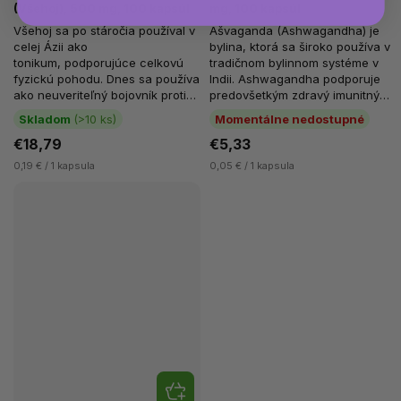
(Všehoj), 500 mg, 100 kapsúl
mg, 100 kapsúl
Všehoj sa po stáročia používal v
Ašvaganda (Ashwagandha) je
celej Ázii ako
bylina, ktorá sa široko používa v
tonikum, podporujúce celkovú
tradičnom bylinnom systéme v
fyzickú pohodu. Dnes sa používa
Indii. Ashwagandha podporuje
ako neuveriteľný bojovník proti
predovšetkým zdravý imunitný
stresu, ktorý tiež...
systém a spánok.
Skladom
(>10 ks)
Momentálne nedostupné
Ashwagandha...
€18,79
€5,33
0,19 € / 1 kapsula
0,05 € / 1 kapsula