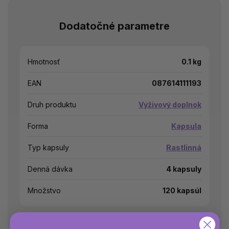
Dodatočné parametre
Hmotnosť
0.1 kg
EAN
087614111193
Druh produktu
Výživový doplnok
Forma
Kapsula
Typ kapsuly
Rastlinná
Denná dávka
4 kapsuly
Množstvo
120 kapsúl