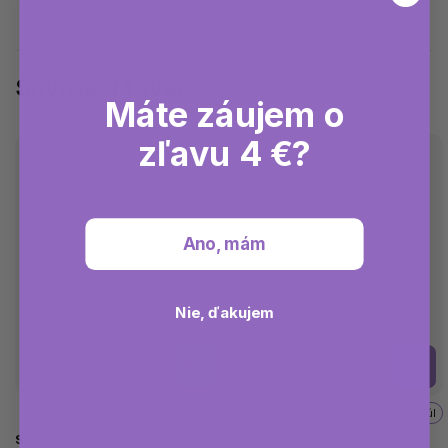
Súvisiaci tovar
Máte záujem o
zľavu 4 €?
Ano, mám
Nie, ďakujem
Detail
100 kapsúl
2x
100 kapsúl
Swanson Korean Ginseng
Swanson Ashwagandha 450