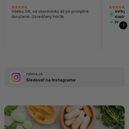
Všetko OK, od objednávky až po promptné
Veľký v
doručenie. Osvedčený horčík.
doplnk
Prehľa
natima_sk
Sledovať na Instagrame