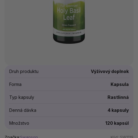
Druh produktu
Výživový doplnok
Forma
Kapsula
Typ kapsuly
Rastlinná
Denná dávka
4 kapsuly
Množstvo
120 kapsúl
Značka:
Swanson
Kód:
SW1119