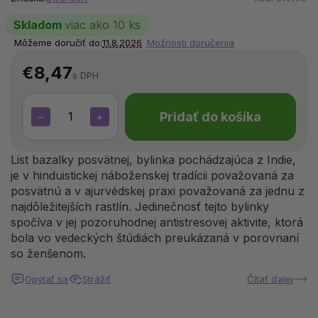
Skladom
viac ako 10 ks
Môžeme doručiť do:
11.8.2026
Možnosti doručenia
€8,47
s DPH
Pridať do košíka
−
+
List bazalky posvätnej, bylinka pochádzajúca z Indie,
je v hinduistickej náboženskej tradícii považovaná za
posvätnú a v ajurvédskej praxi považovaná za jednu z
najdôležitejších rastlín. Jedinečnosť tejto bylinky
spočíva v jej pozoruhodnej antistresovej aktivite, ktorá
bola vo vedeckých štúdiách preukázaná v porovnaní
so ženšenom.
Opýtať sa
Strážiť
Čítať ďalej